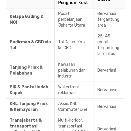
Penghuni Kost
Pusat
Bervariasi
Kelapa Gading &
perbelanjaan
tergantung
MOI
Jakarta Utara
area
25–45
Sudirman & CBD via
Tol Dalam Kota
menit
Tol
ke CBD
tergantung
lalu lintas
Kawasan
Tanjung Priok &
pelabuhan dan
Bervariasi
Pelabuhan
industri
PIK & Pantai Indah
Waterfront
Bervariasi
Kapuk
reklamasi
KRL Tanjung Priok
Akses KRL
Bervariasi
& Kemayoran
Commuter Line
Transjakarta &
Multi-koridor,
transportasi
transportasi
Bervariasi