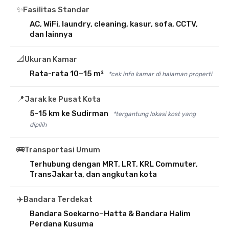
✨
Fasilitas Standar
AC, WiFi, laundry, cleaning, kasur, sofa, CCTV,
dan lainnya
📐
Ukuran Kamar
Rata-rata 10–15 m²
*cek info kamar di halaman properti
📍
Jarak ke Pusat Kota
5-15 km ke Sudirman
*tergantung lokasi kost yang
dipilih
🚌
Transportasi Umum
Terhubung dengan MRT, LRT, KRL Commuter,
TransJakarta, dan angkutan kota
✈️
Bandara Terdekat
Bandara Soekarno–Hatta & Bandara Halim
Perdana Kusuma