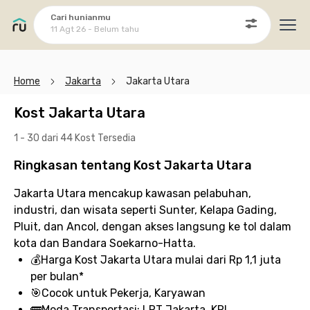
Cari hunianmu
11 Agt 26 - Belum tahu
Ope
Home
Jakarta
Jakarta Utara
Kost Jakarta Utara
1 - 30 dari 44 Kost
Tersedia
Ringkasan tentang Kost Jakarta Utara
Jakarta Utara mencakup kawasan pelabuhan,
industri, dan wisata seperti Sunter, Kelapa Gading,
Pluit, dan Ancol, dengan akses langsung ke tol dalam
kota dan Bandara Soekarno-Hatta.
💰
Harga Kost Jakarta Utara
mulai dari Rp 1,1 juta
per bulan*
🎯
Cocok untuk
Pekerja, Karyawan
🚌
Moda Transportasi:
LRT Jakarta, KRL,