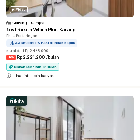
Video
Coliving
•
Campur
Kost Rukita Velora Pluit Karang
Pluit, Penjaringan
3.3 km dari RS Pantai Indah Kapuk
mulai dari
Rp2.468.000
Rp2.221.200
/
bulan
-
10
%
Diskon sewa min. 12 Bulan
Lihat info lebih banyak
Close