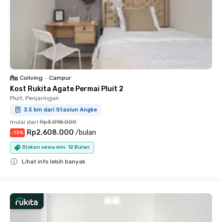
Coliving
•
Campur
Kost Rukita Agate Permai Pluit 2
Pluit, Penjaringan
3.5 km dari Stasiun Angke
mulai dari
Rp3.018.000
Rp2.608.000
/
bulan
-
13
%
Diskon sewa min. 12 Bulan
Lihat info lebih banyak
Close