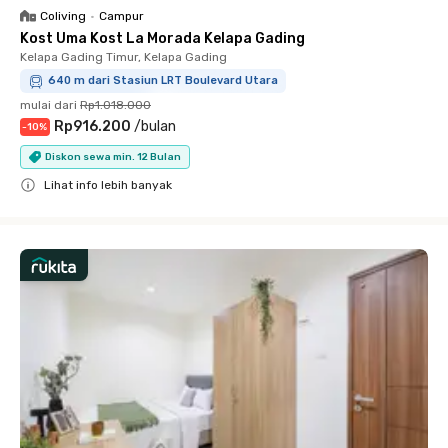
Coliving
•
Campur
Kost Uma Kost La Morada Kelapa Gading
Kelapa Gading Timur, Kelapa Gading
640 m dari Stasiun LRT Boulevard Utara
mulai dari
Rp1.018.000
Rp916.200
/
bulan
-
10
%
Diskon sewa min. 12 Bulan
Lihat info lebih banyak
Close