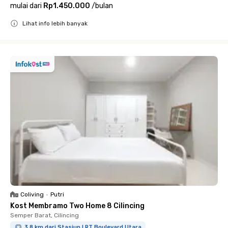
mulai dari
Rp1.450.000
/
bulan
Lihat info lebih banyak
Close
Coliving
•
Putri
Kost Membramo Two Home 8 Cilincing
Semper Barat, Cilincing
3.8 km dari Stasiun LRT Boulevard Utara