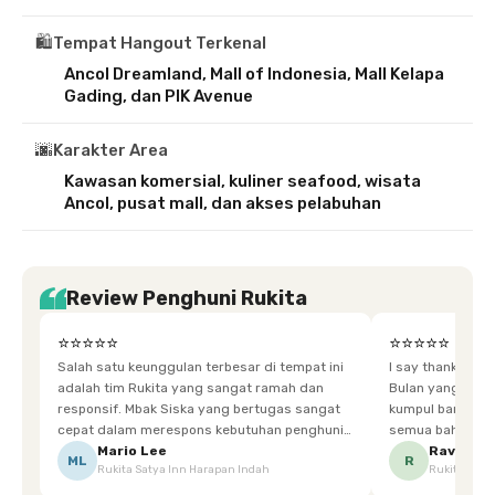
🛍️
Tempat Hangout Terkenal
Ancol Dreamland, Mall of Indonesia, Mall Kelapa
Gading, dan PIK Avenue
🌆
Karakter Area
Kawasan komersial, kuliner seafood, wisata
Ancol, pusat mall, dan akses pelabuhan
Review Penghuni Rukita
⭐⭐⭐⭐⭐
⭐⭐⭐⭐⭐
Salah satu keunggulan terbesar di tempat ini
I say thankyou s
adalah tim Rukita yang sangat ramah dan
Bulan yang super happy! banyak tem
responsif. Mbak Siska yang bertugas sangat
kumpul bareng mak
cepat dalam merespons kebutuhan penghuni.
semua bahagia ad
Ketika saya meminta keset karena sempat
mgkn saran dari air aja & kebersihan lebih di
Mario Lee
Ravena
ML
R
Rukita Satya Inn Harapan Indah
Rukita Dimi
terpeleset, permintaan tersebut langsung
tingkatka
dipenuhi dengan cepat. Terima kasih Mbak