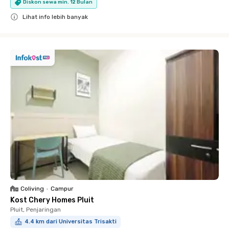
Diskon sewa min. 12 Bulan
Lihat info lebih banyak
Close
Coliving
•
Campur
Kost Chery Homes Pluit
Pluit, Penjaringan
4.4 km dari Universitas Trisakti