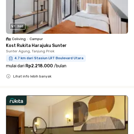
360
Coliving
•
Campur
Kost Rukita Harajuku Sunter
Sunter Agung, Tanjung Priok
4.7 km dari Stasiun LRT Boulevard Utara
mulai dari
Rp2.218.000
/
bulan
Lihat info lebih banyak
Close