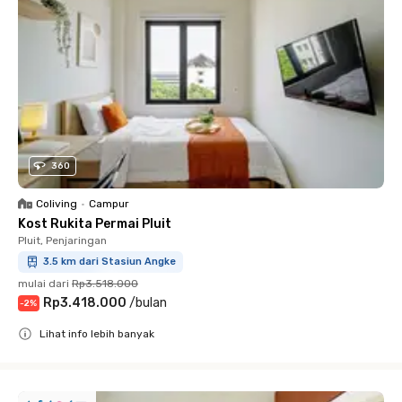
360
Coliving
•
Campur
Kost Rukita Permai Pluit
Pluit, Penjaringan
3.5 km dari Stasiun Angke
mulai dari
Rp3.518.000
Rp3.418.000
/
bulan
-
2
%
Lihat info lebih banyak
Close