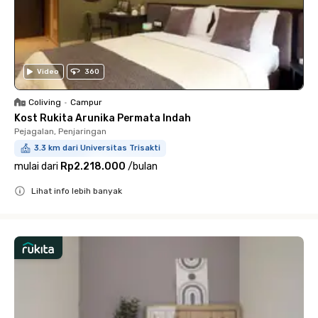
Video
360
Coliving
•
Campur
Kost Rukita Arunika Permata Indah
Pejagalan, Penjaringan
3.3 km dari Universitas Trisakti
mulai dari
Rp2.218.000
/
bulan
Lihat info lebih banyak
Close