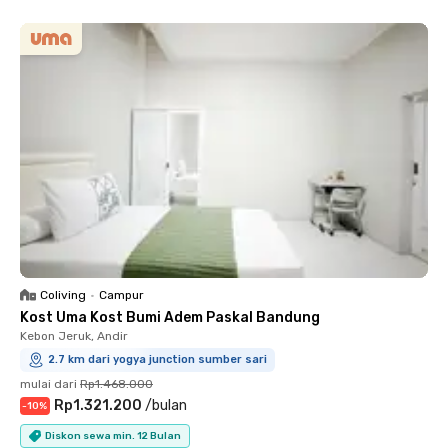
Coliving
•
Campur
Kost Uma Kost Bumi Adem Paskal Bandung
Kebon Jeruk, Andir
2.7 km dari yogya junction sumber sari
mulai dari
Rp1.468.000
Rp1.321.200
/
bulan
-
10
%
Diskon sewa min. 12 Bulan