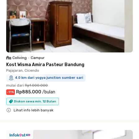
Coliving
•
Campur
Kost Wisma Amira Pasteur Bandung
Pajajaran, Cicendo
4.0 km dari yogya junction sumber sari
mulai dari
Rp1.000.000
Rp885.000
/
bulan
-
11
%
Diskon sewa min. 12 Bulan
Lihat info lebih banyak
Close