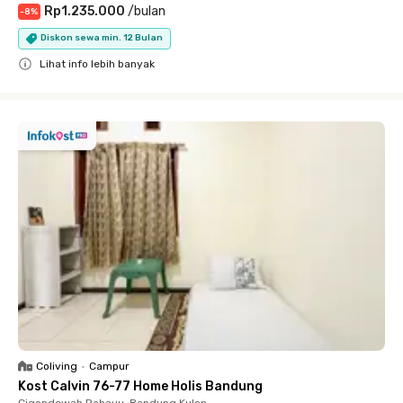
Rp1.235.000
/
bulan
-
8
%
Diskon sewa min. 12 Bulan
Lihat info lebih banyak
Close
Coliving
•
Campur
Kost Calvin 76-77 Home Holis Bandung
Cigondewah Rahayu, Bandung Kulon