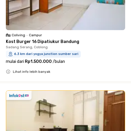
Coliving
•
Campur
Kost Burger 16 Dipatiukur Bandung
Sadang Serang, Coblong
6.3 km dari yogya junction sumber sari
mulai dari
Rp1.500.000
/
bulan
Lihat info lebih banyak
Close