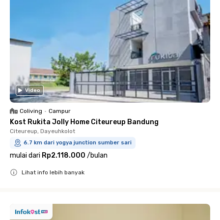
Video
Coliving
•
Campur
Kost Rukita Jolly Home Citeureup Bandung
Citeureup, Dayeuhkolot
6.7 km dari yogya junction sumber sari
mulai dari
Rp2.118.000
/
bulan
Lihat info lebih banyak
Close