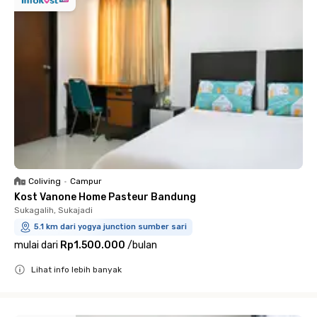
Coliving
•
Campur
Kost Vanone Home Pasteur Bandung
Sukagalih, Sukajadi
5.1 km dari yogya junction sumber sari
mulai dari
Rp1.500.000
/
bulan
Lihat info lebih banyak
Close