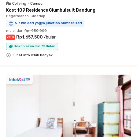
Coliving
•
Campur
Kost 109 Residence Ciumbuleuit Bandung
Hegarmanah, Cidadap
6.7 km dari yogya junction sumber sari
mulai dari
Rp1.950.000
Rp1.657.500
/
bulan
-
15
%
Diskon sewa min. 12 Bulan
Lihat info lebih banyak
Close