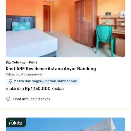
Coliving
•
Putri
Kost ANF Residence Astana Anyar Bandung
Cibadak, Astanaanyar
2.1 km dari yogya junction sumber sari
mulai dari
Rp1.150.000
/
bulan
Lihat info lebih banyak
Close