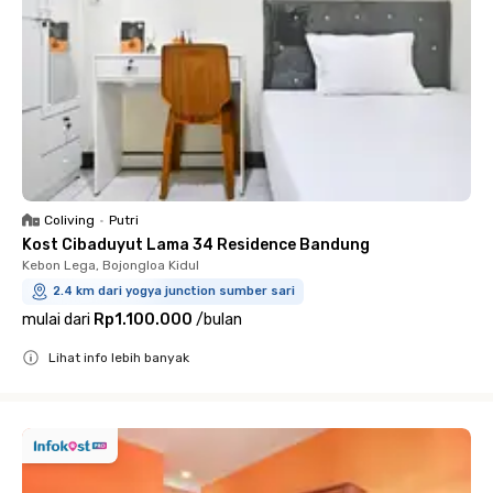
Coliving
•
Putri
Kost Cibaduyut Lama 34 Residence Bandung
Kebon Lega, Bojongloa Kidul
2.4 km dari yogya junction sumber sari
mulai dari
Rp1.100.000
/
bulan
Lihat info lebih banyak
Close