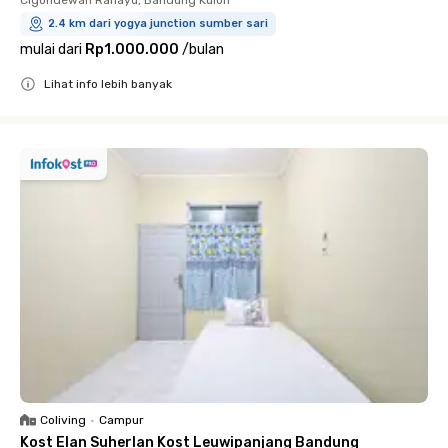
2.4 km dari yogya junction sumber sari
mulai dari
Rp1.000.000
/
bulan
Lihat info lebih banyak
Close
Coliving
•
Campur
Kost Elan Suherlan Kost Leuwipanjang Bandung