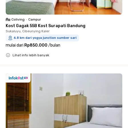
Coliving
•
Campur
Kost Gagak 55B Kost Surapati Bandung
Sukaluyu, Cibeunying Kaler
6.8 km dari yogya junction sumber sari
mulai dari
Rp850.000
/
bulan
Lihat info lebih banyak
Close