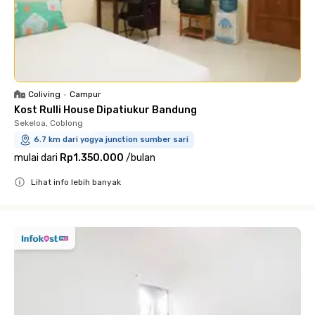
Coliving
•
Campur
Kost Rulli House Dipatiukur Bandung
Sekeloa, Coblong
6.7 km dari yogya junction sumber sari
mulai dari
Rp1.350.000
/
bulan
Lihat info lebih banyak
Close