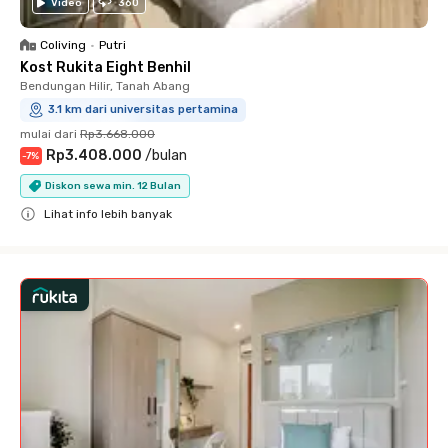
Video
360
Coliving
•
Putri
Kost Rukita Eight Benhil
Bendungan Hilir, Tanah Abang
3.1 km dari universitas pertamina
mulai dari
Rp3.668.000
Rp3.408.000
/
bulan
-
7
%
Diskon sewa min. 12 Bulan
Lihat info lebih banyak
Close