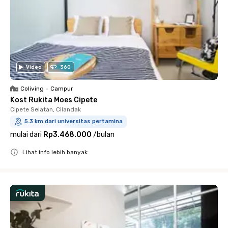
Video
360
Coliving
•
Campur
Kost Rukita Moes Cipete
Cipete Selatan, Cilandak
5.3 km dari universitas pertamina
mulai dari
Rp3.468.000
/
bulan
Lihat info lebih banyak
Close