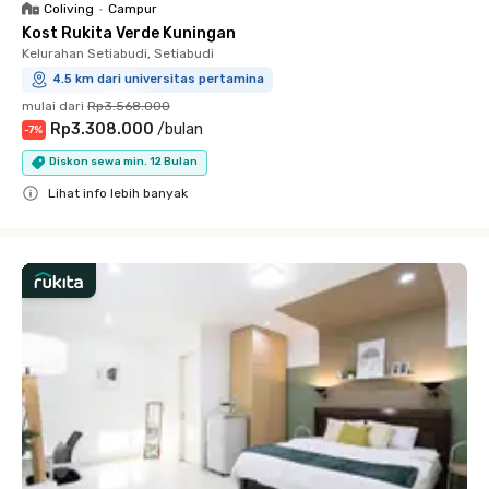
Coliving
•
Campur
Kost Rukita Verde Kuningan
Kelurahan Setiabudi, Setiabudi
4.5 km dari universitas pertamina
mulai dari
Rp3.568.000
Rp3.308.000
/
bulan
-
7
%
Diskon sewa min. 12 Bulan
Lihat info lebih banyak
Close