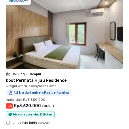
Coliving
•
Campur
Kost Permata Hijau Residence
Grogol Utara, Kebayoran Lama
1.2 km dari universitas pertamina
mulai dari
Rp3.850.000
Rp3.620.000
/
bulan
-
5
%
Diskon sewa min. 12 Bulan
Lihat info lebih banyak