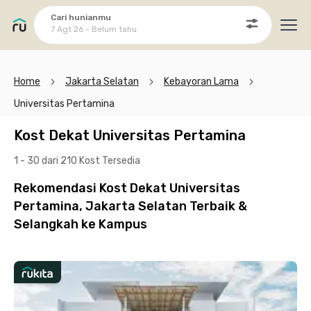
Cari hunianmu
7 Agt 26 - Belum tahu
Ope
Home
Jakarta Selatan
Kebayoran Lama
Universitas Pertamina
Kost Dekat Universitas Pertamina
1 - 30 dari 210 Kost
Tersedia
Rekomendasi Kost Dekat Universitas
Pertamina, Jakarta Selatan Terbaik &
Selangkah ke Kampus