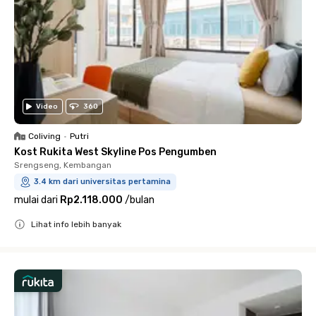
Video
360
Coliving
•
Putri
Kost Rukita West Skyline Pos Pengumben
Srengseng, Kembangan
3.4 km dari universitas pertamina
mulai dari
Rp2.118.000
/
bulan
Lihat info lebih banyak
Close