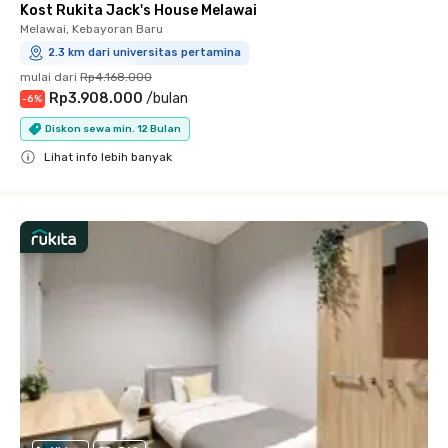
Kost Rukita Jack's House Melawai
Melawai, Kebayoran Baru
2.3 km dari universitas pertamina
mulai dari
Rp4.168.000
Rp3.908.000
/
bulan
-
6
%
Diskon sewa min. 12 Bulan
Lihat info lebih banyak
Close