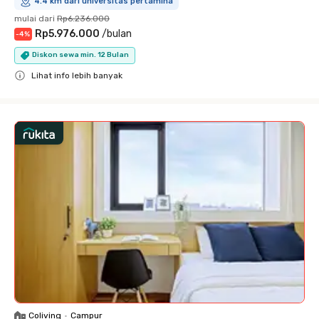
4.4 km dari universitas pertamina
mulai dari
Rp6.236.000
Rp5.976.000
/
bulan
-
4
%
Diskon sewa min. 12 Bulan
Lihat info lebih banyak
Close
Coliving
•
Campur