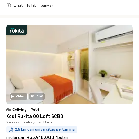
Lihat info lebih banyak
Close
Video
360
Coliving
•
Putri
Kost Rukita QQ Loft SCBD
Senayan, Kebayoran Baru
2.5 km dari universitas pertamina
mulai dari
Rp5.918.000
/
bulan