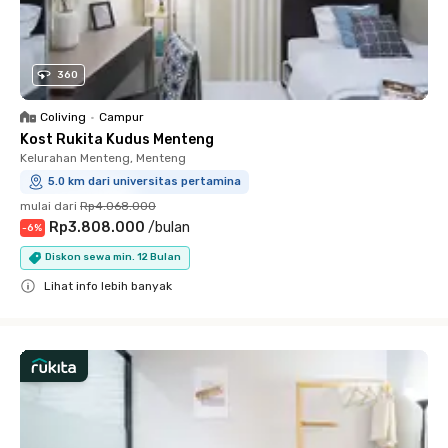
360
Coliving
•
Campur
Kost Rukita Kudus Menteng
Kelurahan Menteng, Menteng
5.0 km dari universitas pertamina
mulai dari
Rp4.068.000
Rp3.808.000
/
bulan
-
6
%
Diskon sewa min. 12 Bulan
Lihat info lebih banyak
Close