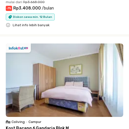
mulai dari
Rp3.668.000
Rp3.408.000
/
bulan
-
7
%
Diskon sewa min. 12 Bulan
Lihat info lebih banyak
Close
Coliving
•
Campur
Kost Bacang 6 Gandaria Blok M