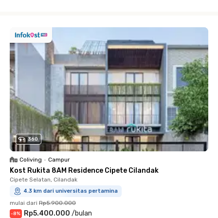
Close
360
Coliving
•
Campur
Kost Rukita 8AM Residence Cipete Cilandak
Cipete Selatan, Cilandak
4.3 km dari universitas pertamina
mulai dari
Rp5.900.000
Rp5.400.000
/
bulan
-
8
%