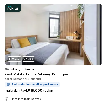
Video
360
Coliving
•
Campur
Kost Rukita Tenun CoLiving Kuningan
Karet Semanggi, Setiabudi
3.6 km dari universitas pertamina
mulai dari
Rp4.918.000
/
bulan
Lihat info lebih banyak
Close