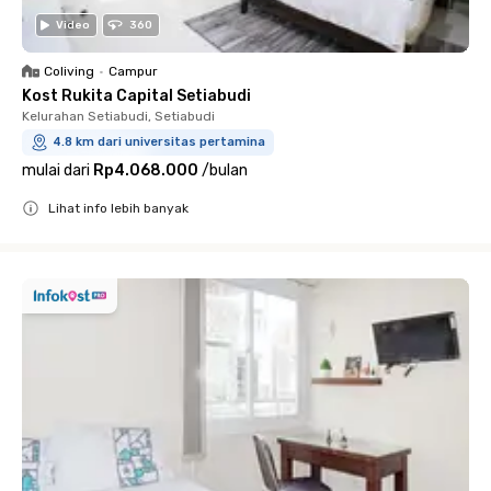
Video
360
Coliving
•
Campur
Kost Rukita Capital Setiabudi
Kelurahan Setiabudi, Setiabudi
4.8 km dari universitas pertamina
mulai dari
Rp4.068.000
/
bulan
Lihat info lebih banyak
Close