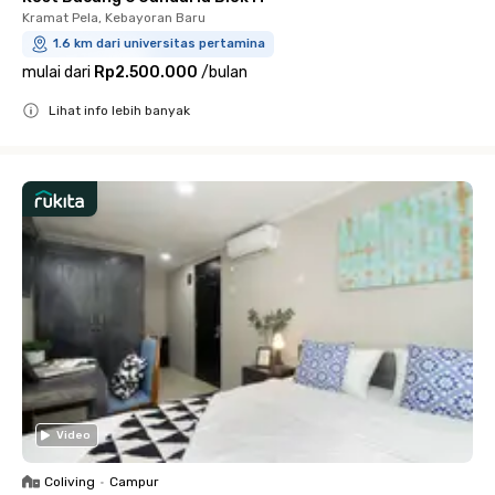
Kramat Pela, Kebayoran Baru
1.6 km dari universitas pertamina
mulai dari
Rp2.500.000
/
bulan
Lihat info lebih banyak
Close
Video
Coliving
•
Campur