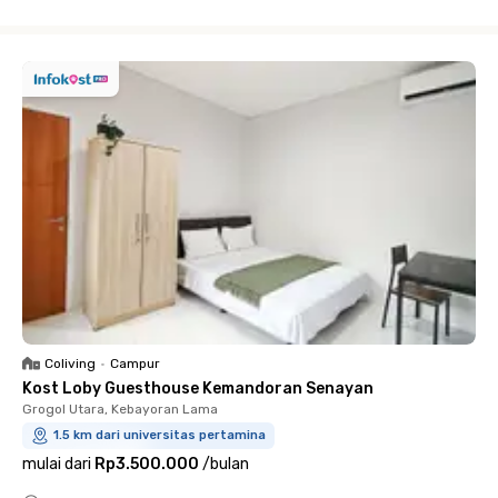
Close
Coliving
•
Campur
Kost Loby Guesthouse Kemandoran Senayan
Grogol Utara, Kebayoran Lama
1.5 km dari universitas pertamina
mulai dari
Rp3.500.000
/
bulan