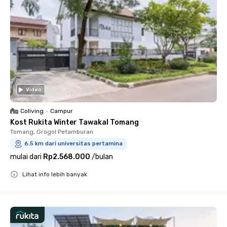
Video
Coliving
•
Campur
Kost Rukita Winter Tawakal Tomang
Tomang, Grogol Petamburan
6.5 km dari universitas pertamina
mulai dari
Rp2.568.000
/
bulan
Lihat info lebih banyak
Close