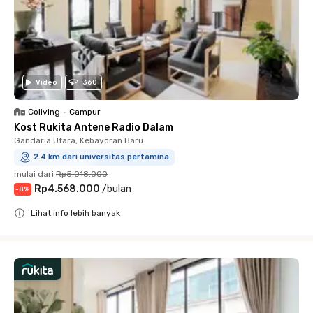
Video
360
Coliving
•
Campur
Kost Rukita Antene Radio Dalam
Gandaria Utara, Kebayoran Baru
2.4 km dari universitas pertamina
mulai dari
Rp5.018.000
Rp4.568.000
/
bulan
-
8
%
Lihat info lebih banyak
Close