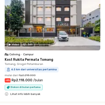
Video
360
Coliving
•
Campur
Kost Rukita Permata Tomang
Tomang, Grogol Petamburan
6.5 km dari universitas pertamina
mulai dari
Rp2.218.000
Rp2.118.000
/
bulan
-
4
%
Diskon di bulan pertama
Lihat info lebih banyak
Close