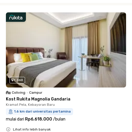
Close
360
Coliving
•
Campur
Kost Rukita Magnolia Gandaria
Kramat Pela, Kebayoran Baru
1.6 km dari universitas pertamina
mulai dari
Rp6.618.000
/
bulan
Lihat info lebih banyak