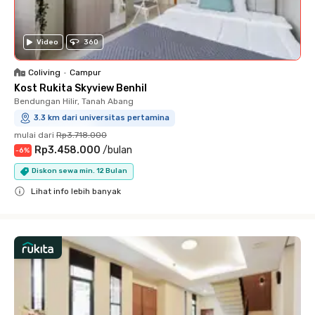
Video
360
Coliving
•
Campur
Kost Rukita Skyview Benhil
Bendungan Hilir, Tanah Abang
3.3 km dari universitas pertamina
mulai dari
Rp3.718.000
Rp3.458.000
/
bulan
-
6
%
Diskon sewa min. 12 Bulan
Lihat info lebih banyak
Close