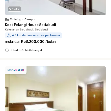
360
Coliving
•
Campur
Kost Pelangi House Setiabudi
Kelurahan Setiabudi, Setiabudi
4.8 km dari universitas pertamina
mulai dari
Rp3.200.000
/
bulan
Lihat info lebih banyak
Close