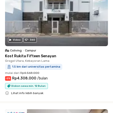
Video
360
Coliving
•
Campur
Kost Rukita Fifteen Senayan
Grogol Utara, Kebayoran Lama
1.5 km dari universitas pertamina
mulai dari
Rp4.568.000
Rp4.308.000
/
bulan
-
5
%
Diskon sewa min. 12 Bulan
Lihat info lebih banyak
Close