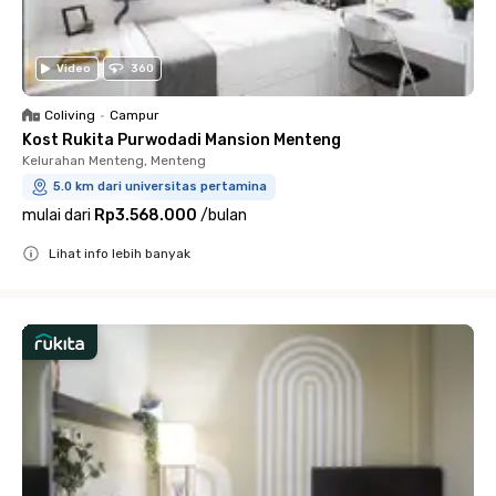
Video
360
Coliving
•
Campur
Kost Rukita Purwodadi Mansion Menteng
Kelurahan Menteng, Menteng
5.0 km dari universitas pertamina
mulai dari
Rp3.568.000
/
bulan
Lihat info lebih banyak
Close