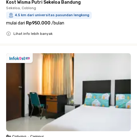
Kost Wisma Putri Sekeloa Bandung
Sekeloa, Coblong
4.5 km dari universitas pasundan lengkong
mulai dari
Rp950.000
/
bulan
Lihat info lebih banyak
Close
Coliving
•
Campur