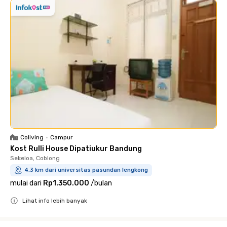
Coliving
•
Campur
Kost Rulli House Dipatiukur Bandung
Sekeloa, Coblong
4.3 km dari universitas pasundan lengkong
mulai dari
Rp1.350.000
/
bulan
Lihat info lebih banyak
Close