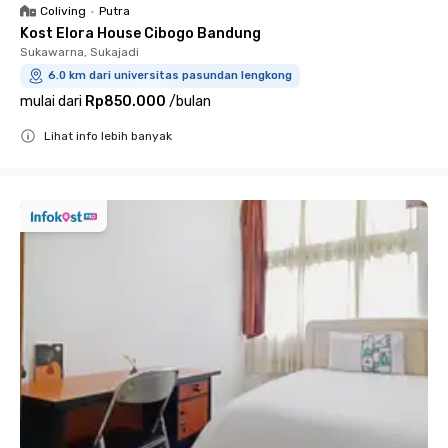
Coliving
•
Putra
Kost Elora House Cibogo Bandung
Sukawarna, Sukajadi
6.0 km dari universitas pasundan lengkong
mulai dari
Rp850.000
/
bulan
Lihat info lebih banyak
Close