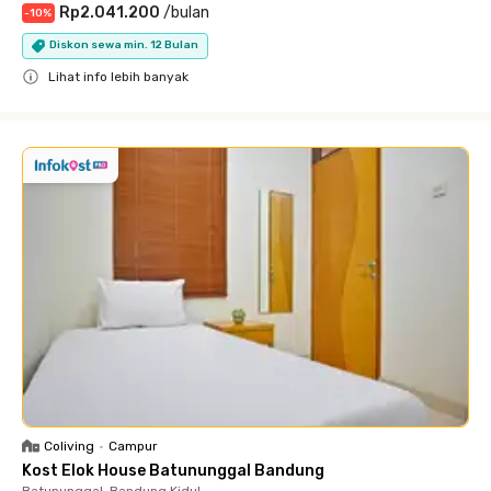
Rp2.041.200
/
bulan
-
10
%
Diskon sewa min. 12 Bulan
Lihat info lebih banyak
Close
Coliving
•
Campur
Kost Elok House Batununggal Bandung
Batununggal, Bandung Kidul