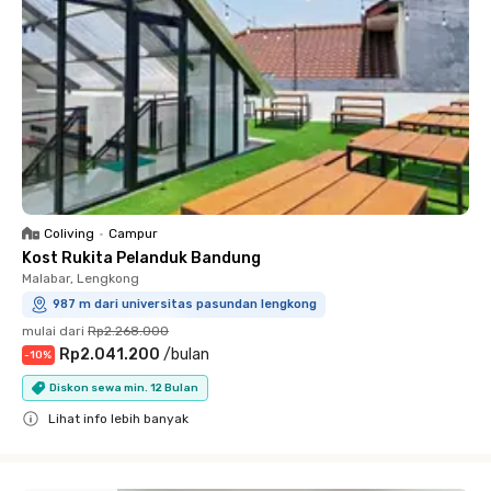
Coliving
•
Campur
Kost Rukita Pelanduk Bandung
Malabar, Lengkong
987 m dari universitas pasundan lengkong
mulai dari
Rp2.268.000
Rp2.041.200
/
bulan
-
10
%
Diskon sewa min. 12 Bulan
Lihat info lebih banyak
Close