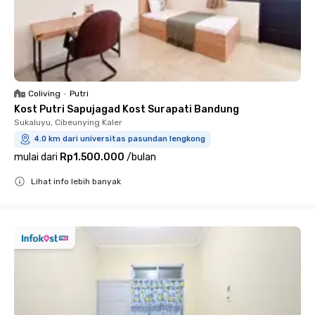
Coliving
•
Putri
Kost Putri Sapujagad Kost Surapati Bandung
Sukaluyu, Cibeunying Kaler
4.0 km dari universitas pasundan lengkong
mulai dari
Rp1.500.000
/
bulan
Lihat info lebih banyak
Close