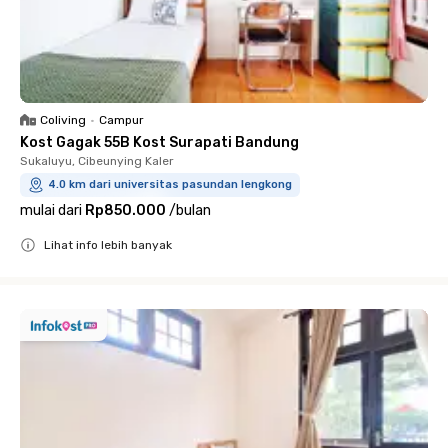
Coliving
•
Campur
Kost Gagak 55B Kost Surapati Bandung
Sukaluyu, Cibeunying Kaler
4.0 km dari universitas pasundan lengkong
mulai dari
Rp850.000
/
bulan
Lihat info lebih banyak
Close