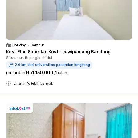
Coliving
•
Campur
Kost Elan Suherlan Kost Leuwipanjang Bandung
Situsaeur, Bojongloa Kidul
2.6 km dari universitas pasundan lengkong
mulai dari
Rp1.150.000
/
bulan
Lihat info lebih banyak
Close