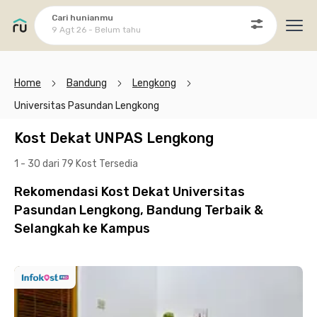
Cari hunianmu
9 Agt 26 - Belum tahu
Ope
Home
Bandung
Lengkong
Universitas Pasundan Lengkong
Kost Dekat UNPAS Lengkong
1 - 30 dari 79 Kost
Tersedia
Rekomendasi Kost Dekat Universitas
Pasundan Lengkong, Bandung Terbaik &
Selangkah ke Kampus