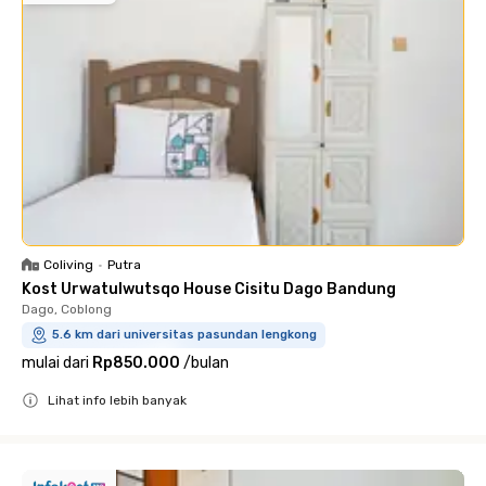
Coliving
•
Putra
Kost Urwatulwutsqo House Cisitu Dago Bandung
Dago, Coblong
5.6 km dari universitas pasundan lengkong
mulai dari
Rp850.000
/
bulan
Lihat info lebih banyak
Close