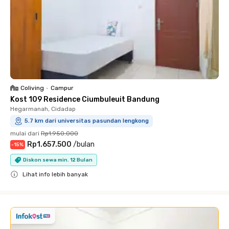
Coliving
•
Campur
Kost 109 Residence Ciumbuleuit Bandung
Hegarmanah, Cidadap
5.7 km dari universitas pasundan lengkong
mulai dari
Rp1.950.000
Rp1.657.500
/
bulan
-
15
%
Diskon sewa min. 12 Bulan
Lihat info lebih banyak
Close