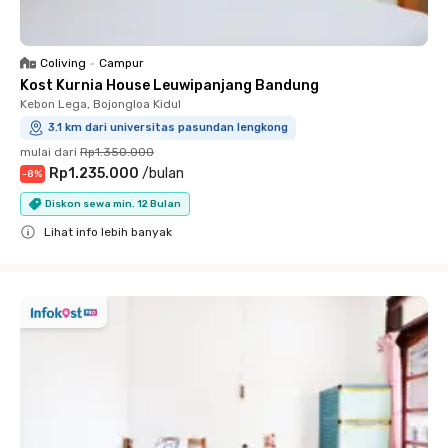
Coliving
•
Campur
Kost Kurnia House Leuwipanjang Bandung
Kebon Lega, Bojongloa Kidul
3.1 km dari universitas pasundan lengkong
mulai dari
Rp1.350.000
Rp1.235.000
/
bulan
-
8
%
Diskon sewa min. 12 Bulan
Lihat info lebih banyak
Close