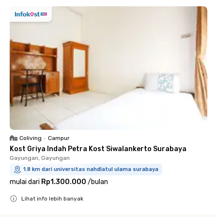
Coliving
•
Campur
Kost Griya Indah Petra Kost Siwalankerto Surabaya
Gayungan, Gayungan
1.8 km dari universitas nahdlatul ulama surabaya
mulai dari
Rp1.300.000
/
bulan
Lihat info lebih banyak
Close