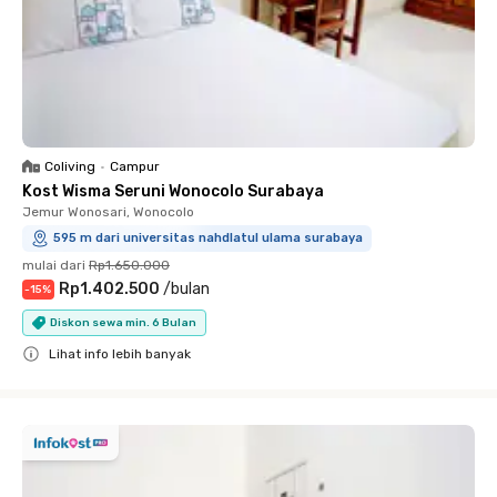
Coliving
•
Campur
Kost Wisma Seruni Wonocolo Surabaya
Jemur Wonosari, Wonocolo
595 m dari universitas nahdlatul ulama surabaya
mulai dari
Rp1.650.000
Rp1.402.500
/
bulan
-
15
%
Diskon sewa min. 6 Bulan
Lihat info lebih banyak
Close