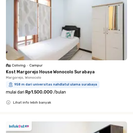
Coliving
•
Campur
Kost Margorejo House Wonocolo Surabaya
Margorejo, Wonocolo
958 m dari universitas nahdlatul ulama surabaya
mulai dari
Rp1.500.000
/
bulan
Lihat info lebih banyak
Close