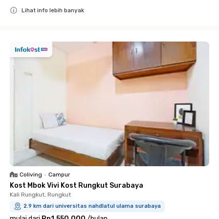
Lihat info lebih banyak
Close
Coliving
•
Campur
Kost Mbok Vivi Kost Rungkut Surabaya
Kali Rungkut, Rungkut
2.9 km dari universitas nahdlatul ulama surabaya
mulai dari
Rp1.550.000
/
bulan