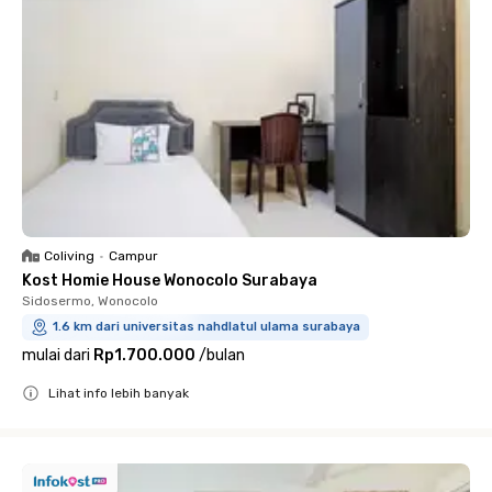
Coliving
•
Campur
Kost Homie House Wonocolo Surabaya
Sidosermo, Wonocolo
1.6 km dari universitas nahdlatul ulama surabaya
mulai dari
Rp1.700.000
/
bulan
Lihat info lebih banyak
Close