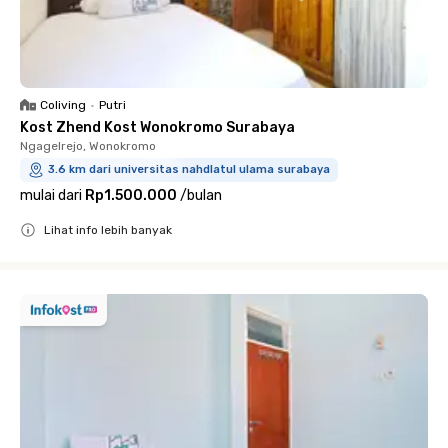
Coliving
•
Putri
Kost Zhend Kost Wonokromo Surabaya
Ngagelrejo, Wonokromo
3.6 km dari universitas nahdlatul ulama surabaya
mulai dari
Rp1.500.000
/
bulan
Lihat info lebih banyak
Close