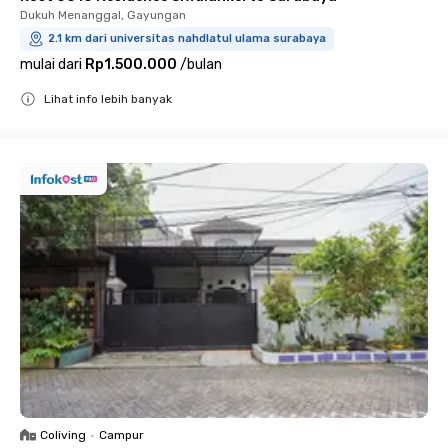
Dukuh Menanggal, Gayungan
2.1 km dari universitas nahdlatul ulama surabaya
mulai dari
Rp1.500.000
/
bulan
Lihat info lebih banyak
Close
Coliving
•
Campur