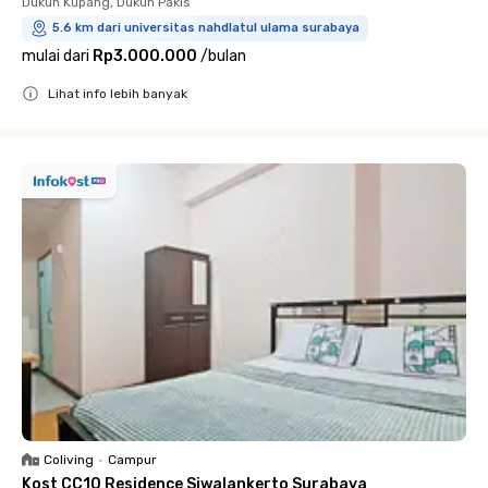
Dukuh Kupang, Dukuh Pakis
5.6 km dari universitas nahdlatul ulama surabaya
mulai dari
Rp3.000.000
/
bulan
Lihat info lebih banyak
Close
Coliving
•
Campur
Kost CC10 Residence Siwalankerto Surabaya