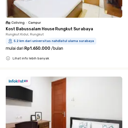
Coliving
•
Campur
Kost Babussalam House Rungkut Surabaya
Rungkut Kidul, Rungkut
5.2 km dari universitas nahdlatul ulama surabaya
mulai dari
Rp1.650.000
/
bulan
Lihat info lebih banyak
Close