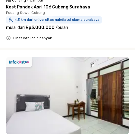
Coliving
•
Campur
Kost Pondok Asri 106 Gubeng Surabaya
Pucang Sewu, Gubeng
4.3 km dari universitas nahdlatul ulama surabaya
mulai dari
Rp3.000.000
/
bulan
Lihat info lebih banyak
Close