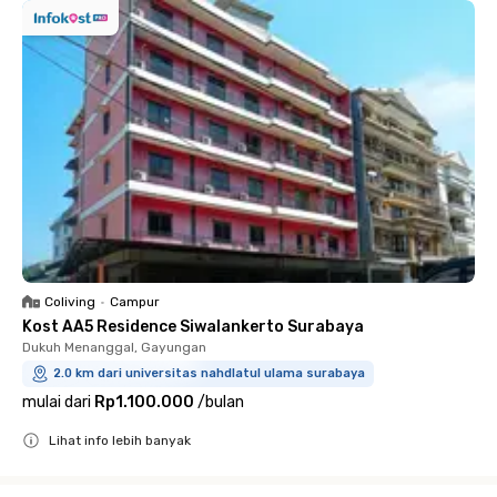
Coliving
•
Campur
Kost AA5 Residence Siwalankerto Surabaya
Dukuh Menanggal, Gayungan
2.0 km dari universitas nahdlatul ulama surabaya
mulai dari
Rp1.100.000
/
bulan
Lihat info lebih banyak
Close