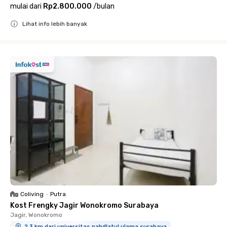
mulai dari
Rp2.800.000
/
bulan
Lihat info lebih banyak
Close
Coliving
•
Putra
Kost Frengky Jagir Wonokromo Surabaya
Jagir, Wonokromo
2.3 km dari universitas nahdlatul ulama surabaya