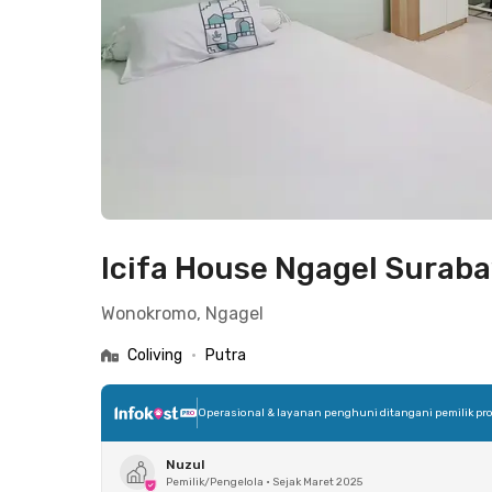
Icifa House Ngagel Surab
Wonokromo, Ngagel
Coliving
•
Putra
Operasional & layanan penghuni ditangani pemilik pro
Nuzul
Pemilik/Pengelola
•
Sejak Maret 2025