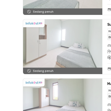
Sedang penuh
Su
H
B
Sedang penuh
Ma
H
B