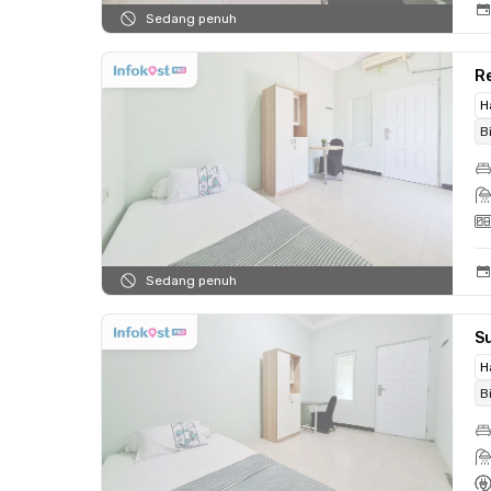
Sedang penuh
Re
H
B
Sedang penuh
Su
H
B