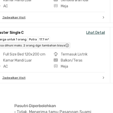
Kamar Mandi Luar
Jendela arah luar
AC
Meja
Jadwalkan Visit
ster Single C
Lihat Detail
arga untuk 1 orang
Putra
17.7 m²
isa dihuni maks. 2 orang dgn tambahan biaya
Full Size Bed 120x200 cm
Termasuk Listrik
Kamar Mandi Luar
Balkon/Teras
AC
Meja
Jadwalkan Visit
Pasutri Diperbolehkan
•
Tidak, Menerima tamu Pasangan Suami