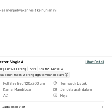
isa menjadwakan visit ke hunian ini
ster Single A
Lihat Detail
arga untuk 1 orang
Putra
17.5 m²
Lantai 3
isa dihuni maks. 2 orang dgn tambahan biaya
Full Size Bed 120x200 cm
Termasuk Listrik
Kamar Mandi Luar
Jendela arah dalam
AC
Meja
Jadwalkan Visit