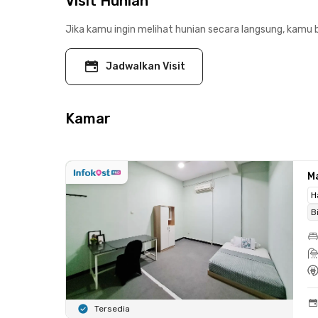
Visit Hunian
Jika kamu ingin melihat hunian secara langsung, kamu b
Jadwalkan Visit
Kamar
Ma
H
B
Tersedia