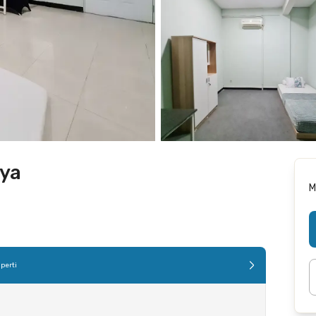
aya
M
perti