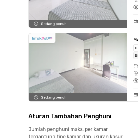
Sedang penuh
Ma
H
B
Sedang penuh
Aturan Tambahan Penghuni
Jumlah penghuni maks. per kamar
tergantung tipe kamar dan ukuran kasur