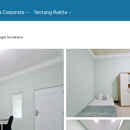
a Corporate
Tentang Rukita
agel Surabaya