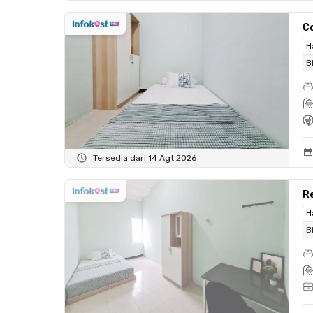
C
H
B
Tersedia dari 14 Agt 2026
Re
H
B