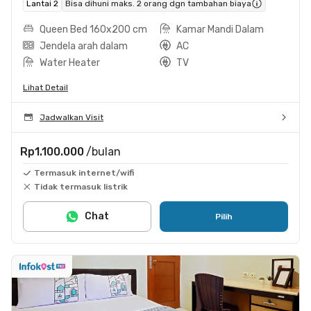
Lantai 2
Bisa dihuni maks. 2 orang dgn tambahan biaya
Queen Bed 160x200 cm
Kamar Mandi Dalam
Jendela arah dalam
AC
Water Heater
TV
Lihat Detail
Jadwalkan Visit
Rp1.100.000
/bulan
Termasuk internet/wifi
Tidak termasuk listrik
Chat
Pilih