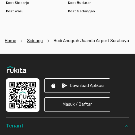
Kost Sidoarjo
Kost Buduran
Kost Waru
Kost Gedangan
Home
Sidoarjo
Budi Anugrah Juanda Airport Surabaya
Footer
Download Aplikasi
Masuk / Daftar
Tenant