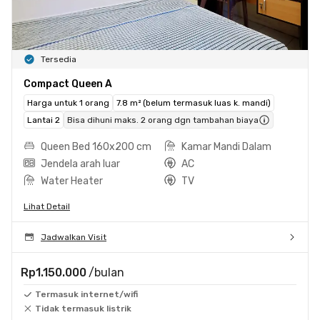
Tersedia
Compact Queen A
Harga untuk 1 orang
7.8 m² (belum termasuk luas k. mandi)
Lantai 2
Bisa dihuni maks. 2 orang dgn tambahan biaya
Queen Bed 160x200 cm
Kamar Mandi Dalam
Jendela arah luar
AC
Water Heater
TV
Lihat Detail
Jadwalkan Visit
Rp1.150.000
/bulan
Termasuk internet/wifi
Tidak termasuk listrik