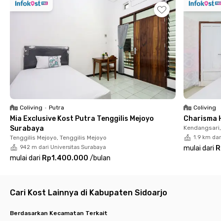
kunjungi, seperti Gubug Makan Mang Engking, IBC Pondok
Tempo Doeloe, Soto Buntut Cak Choirul, hingga Bebek Goreng
H. Slamet.
Budi Anugrah Djuanda Airport Surabaya menawarkan kamar
yang sudah dilengkapi perabot, TV, AC, koneksi WiFi, serta
kamar mandi dalam dengan shower. Selain itu, kamu juga bisa
menggunakan area parkir berbayar jika ingin memarkirkan
kendaraan pribadimu. Yuk, langsung booking kamarmu sekarang
juga di kost Surabaya dekat bandara ini!
Coliving
•
Putra
Coliving
Mia Exclusive Kost Putra Tenggilis Mejoyo
Charisma 
Surabaya
Kendangsari,
Tenggilis Mejoyo, Tenggilis Mejoyo
1.9 km da
942 m dari Universitas Surabaya
mulai dari
R
mulai dari
Rp1.400.000
/
bulan
Cari Kost Lainnya di Kabupaten Sidoarjo
Berdasarkan Kecamatan Terkait