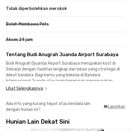
Tidak diperbolehkan merokok
Boleh Membawa Pets
Akses 24 jam
Tentang Budi Anugrah Juanda Airport Surabaya
Budi Anugrah Djuanda Airport Surabaya merupakan kost di
Sidoarjo dengan fasilitas lengkap dan lokasi yang strategis di
dekat bandara. Bagi kamu yang bekerja di Bandara
Internasional Juanda atau ingin bepergian menggunakan
pesawat, hanya memerlukan waktu sekitar 10 menit saja
Lihat Selengkapnya
untuk tiba di lokasi.
Ada info yang kurang tepat atau kendala lain
Bagi kamu mahasiswa UPN Veteran Jawa Timur, Budi Anugrah
Laporkan
dengan hunian ini?
Djuanda Airport Surabaya juga merupakan pilihan yang tepat
karena hanya memerlukan waktu sekitar 20 menit saja untuk
Hunian Lain Dekat Sini
bisa sampai ke kampus. Di sekitar kost di Sidorajo ini juga
banyak pilihan resto atau tempat makan yang bisa kamu