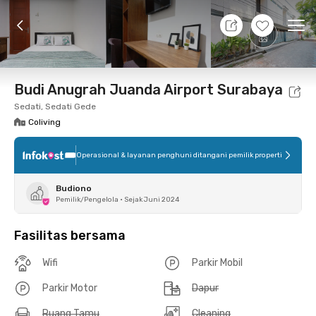
10 Agt 26 - Belum tahu
+
12
Ope
Foto
Fasilitas bersama
Lokasi
Kamar
Atura
Budi Anugrah Juanda Airport Surabaya
Sedati, Sedati Gede
Coliving
Operasional & layanan penghuni ditangani pemilik properti
Budiono
Pemilik/Pengelola
•
Sejak Juni 2024
Fasilitas bersama
Wifi
Parkir Mobil
Parkir Motor
Dapur
Ruang Tamu
Cleaning