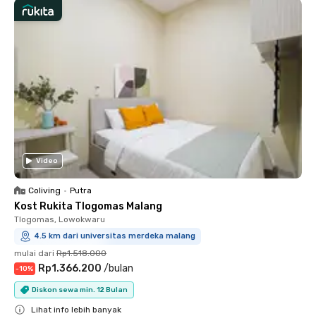
Video
Coliving
•
Putra
Kost Rukita Tlogomas Malang
Tlogomas, Lowokwaru
4.5 km dari universitas merdeka malang
mulai dari
Rp1.518.000
Rp1.366.200
/
bulan
-
10
%
Diskon sewa min. 12 Bulan
Lihat info lebih banyak