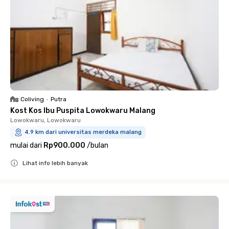
Coliving
•
Putra
Kost Kos Ibu Puspita Lowokwaru Malang
Lowokwaru, Lowokwaru
4.9 km dari universitas merdeka malang
mulai dari
Rp900.000
/
bulan
Lihat info lebih banyak
Close