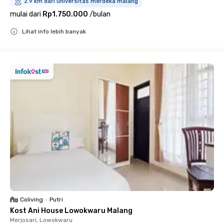
2.9 km dari universitas merdeka malang
mulai dari
Rp1.750.000
/
bulan
Lihat info lebih banyak
Close
Coliving
•
Putri
Kost Ani House Lowokwaru Malang
Merjosari, Lowokwaru