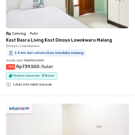
Coliving
•
Putri
Kost Basra Living Kost Dinoyo Lowokwaru Malang
Dinoyo, Lowokwaru
3.4 km dari universitas merdeka malang
mulai dari
Rp850.000
Rp739.500
/
bulan
-
13
%
Diskon sewa min. 12 Bulan
Lihat info lebih banyak
Close