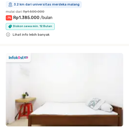
3.2 km dari universitas merdeka malang
mulai dari
Rp1.500.000
Rp1.385.000
/
bulan
-
7
%
Diskon sewa min. 12 Bulan
Lihat info lebih banyak
Close