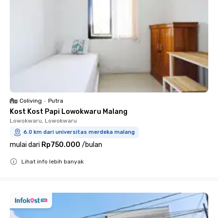
Coliving
•
Putra
Kost Kost Papi Lowokwaru Malang
Lowokwaru, Lowokwaru
6.0 km dari universitas merdeka malang
mulai dari
Rp750.000
/
bulan
Lihat info lebih banyak
Close