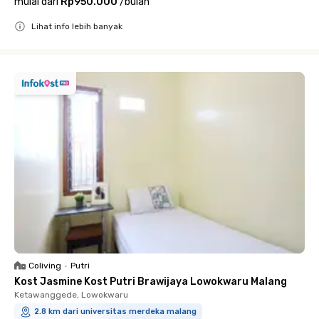
mulai dari
Rp950.000
/
bulan
Lihat info lebih banyak
Close
Coliving
•
Putri
Kost Jasmine Kost Putri Brawijaya Lowokwaru Malang
Ketawanggede, Lowokwaru
2.8 km dari universitas merdeka malang