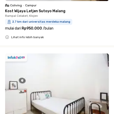
Coliving
•
Campur
Kost Wijaya Letjen Sutoyo Malang
Rampal Celaket, Klojen
2.7 km dari universitas merdeka malang
mulai dari
Rp950.000
/
bulan
Lihat info lebih banyak
Close