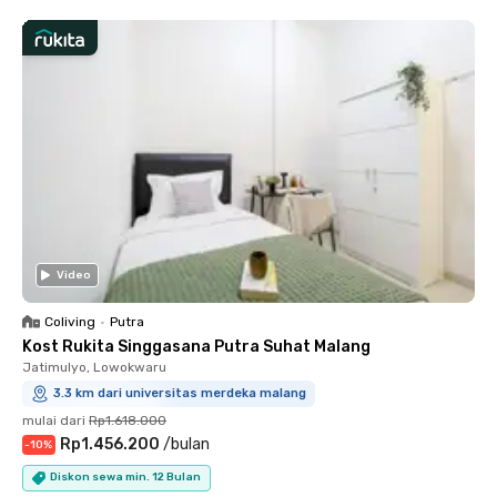
Video
Coliving
•
Putra
Kost Rukita Singgasana Putra Suhat Malang
Jatimulyo, Lowokwaru
3.3 km dari universitas merdeka malang
mulai dari
Rp1.618.000
Rp1.456.200
/
bulan
-
10
%
Diskon sewa min. 12 Bulan