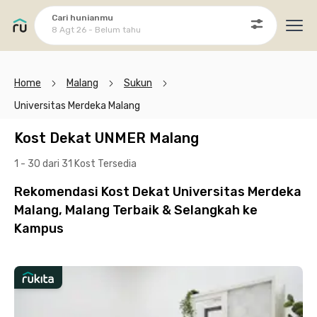
Cari hunianmu
8 Agt 26 - Belum tahu
Ope
Home
Malang
Sukun
Universitas Merdeka Malang
Kost Dekat UNMER Malang
1 - 30 dari 31 Kost
Tersedia
Rekomendasi Kost Dekat Universitas Merdeka
Malang, Malang Terbaik & Selangkah ke
Kampus