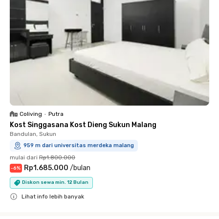
Coliving
•
Putra
Kost Singgasana Kost Dieng Sukun Malang
Bandulan, Sukun
959 m dari universitas merdeka malang
mulai dari
Rp1.800.000
Rp1.685.000
/
bulan
-
6
%
Diskon sewa min. 12 Bulan
Lihat info lebih banyak
Close