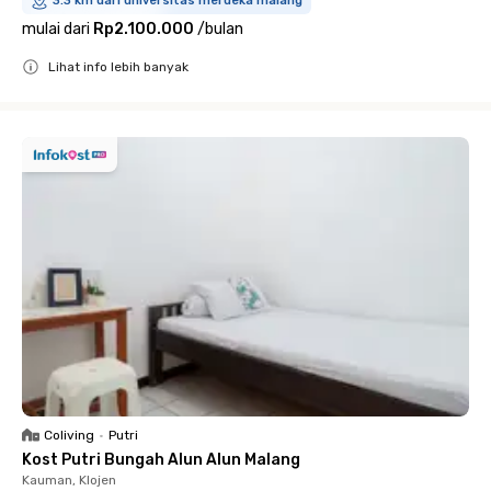
3.3 km dari universitas merdeka malang
mulai dari
Rp2.100.000
/
bulan
Lihat info lebih banyak
Close
Coliving
•
Putri
Kost Putri Bungah Alun Alun Malang
Kauman, Klojen