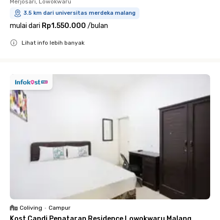
Merjosari, Lowokwaru
3.5 km dari universitas merdeka malang
mulai dari
Rp1.550.000
/
bulan
Lihat info lebih banyak
Close
Coliving
•
Campur
Kost Candi Penataran Residence Lowokwaru Malang