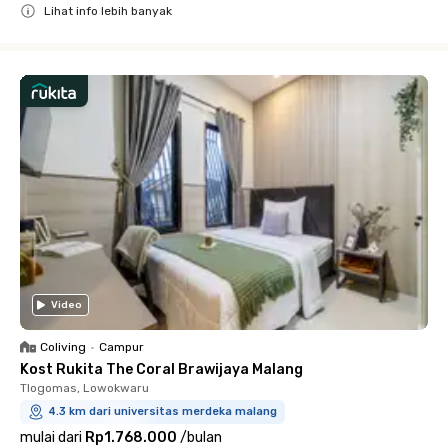
Lihat info lebih banyak
Close
Video
Coliving
•
Campur
Kost Rukita The Coral Brawijaya Malang
Tlogomas, Lowokwaru
4.3 km dari universitas merdeka malang
mulai dari
Rp1.768.000
/
bulan