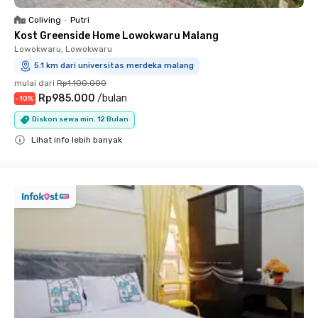
Coliving
•
Putri
Kost Greenside Home Lowokwaru Malang
Lowokwaru, Lowokwaru
5.1 km dari universitas merdeka malang
mulai dari
Rp1.100.000
Rp985.000
/
bulan
-
10
%
Diskon sewa min. 12 Bulan
Lihat info lebih banyak
Close