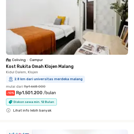
Coliving
•
Campur
Kost Rukita Omah Klojen Malang
Kidul Dalem, Klojen
2.8 km dari universitas merdeka malang
mulai dari
Rp1.668.000
Rp1.501.200
/
bulan
-
10
%
Diskon sewa min. 12 Bulan
Lihat info lebih banyak
Close