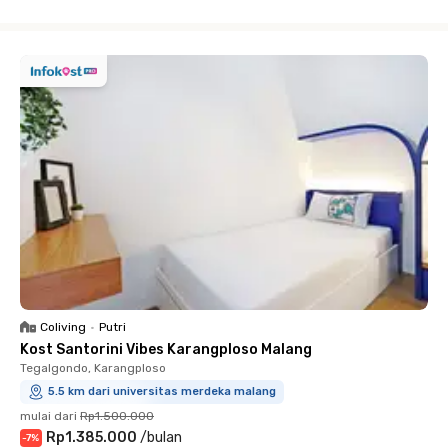
Close
Coliving
•
Putri
Kost Santorini Vibes Karangploso Malang
Tegalgondo, Karangploso
5.5 km dari universitas merdeka malang
mulai dari
Rp1.500.000
Rp1.385.000
/
bulan
-
7
%