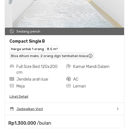
Sedang penuh
Compact Single B
Harga untuk 1 orang
8.5 m²
Bisa dihuni maks. 2 orang dgn tambahan biaya
Full Size Bed 120x200
Kamar Mandi Dalam
cm
Jendela arah luar
AC
Meja
Lemari
Lihat Detail
Jadwalkan Visit
Rp1.300.000
/bulan