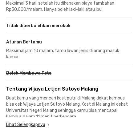
Maksimal 3 hari, setelah itu dikenakan biaya tambahan
Rp50.000/malam. Hanya boleh laki-laki atau Ibu.
Tidak diperbolehkan merokok
Aturan Bertamu
Maksimal jam 10 malam, tamu lawan jenis dilarang masuk
kamar
Boleh Membawa Pets
Tentang Wijaya Letjen Sutoyo Malang
Buat kamu yang mencari kost putri di Malang dekat kampus
bisa cek Wijaya Letjen Sutoyo Malang. Kost di Malang ini dekat
Universitas Negeri Malang sehingga kamu bisa mencapai
kampus dalam 11 menit berkendara.
Lihat Selengkapnya
Lokasinya juga strategis ke Universitas Merdeka Malang dan
Universitas Wisnuwardhana berjarak sekitar 15 menit