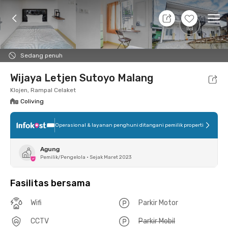
7 Agt 26 - Belum tahu
+
2
Ope
Foto
Fasilitas bersama
Lokasi
Kamar
Atura
Sedang penuh
Wijaya Letjen Sutoyo Malang
Klojen, Rampal Celaket
Coliving
Operasional & layanan penghuni ditangani pemilik properti
Agung
Pemilik/Pengelola
•
Sejak Maret 2023
Fasilitas bersama
Wifi
Parkir Motor
CCTV
Parkir Mobil