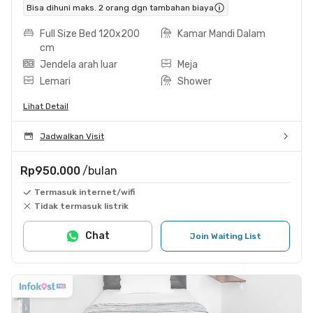
Bisa dihuni maks. 2 orang dgn tambahan biaya
Full Size Bed 120x200
Kamar Mandi Dalam
cm
Jendela arah luar
Meja
Lemari
Shower
Lihat Detail
Jadwalkan Visit
Rp950.000
/bulan
Termasuk internet/wifi
Tidak termasuk listrik
Chat
Join Waiting List