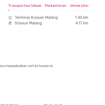
Transportasi Umum
Perkantoran
Universitas
Hospit
Terminal Arjosari Malang
1.45 km
Stasiun Malang
4.17 km
isa menjadwakan visit ke hunian ini