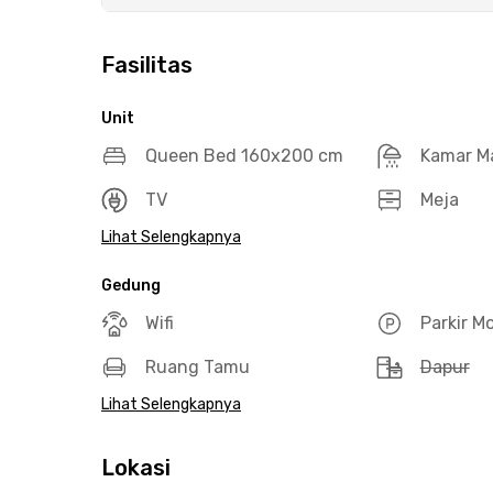
Fasilitas
Unit
Queen Bed 160x200 cm
Kamar M
TV
Meja
Lihat Selengkapnya
Gedung
Wifi
Parkir Mo
Ruang Tamu
Dapur
Lihat Selengkapnya
Lokasi