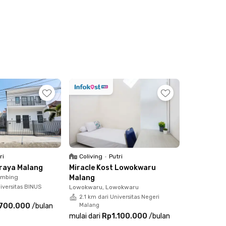
ri
Coliving
•
Putri
Araya Malang
Miracle Kost Lowokwaru
imbing
Malang
iversitas BINUS
Lowokwaru, Lowokwaru
2.1 km dari Universitas Negeri
.700.000
/
bulan
Malang
mulai dari
Rp1.100.000
/
bulan