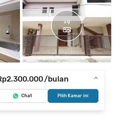
+
9
Rp2.300.000
/bulan
Termasuk internet/wifi
Chat
Pilih Kamar ini
Tidak termasuk listrik