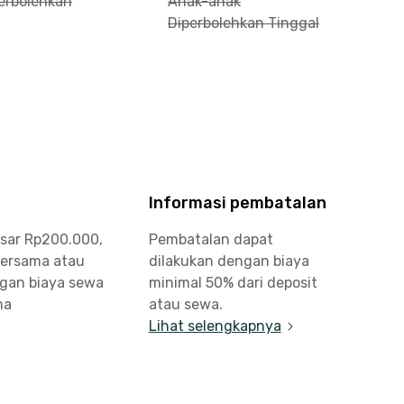
perbolehkan
Anak-anak
Diperbolehkan Tinggal
Informasi pembatalan
esar Rp200.000,
Pembatalan dapat
bersama atau
dilakukan dengan biaya
ngan biaya sewa
minimal 50% dari deposit
ma
atau sewa.
Lihat selengkapnya