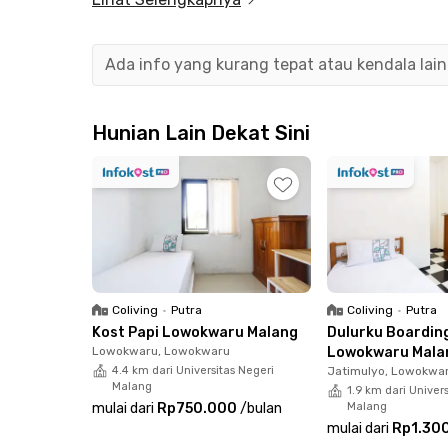
Selain kamar pribadi yang nyaman, kost putri 
bisa digunakan untuk bersantai atau berkumpu
membuat penghuni dapat langsung menempati
Ada info yang kurang tepat atau kendala lai
perlengkapan.
Lokasi Estege 14 Kost sangat strategis, hanya 
Hunian Lain Dekat Sini
Arjosari Malang. Akses menuju Universitas Bin
Universitas Brawijaya berjarak sekitar 18 meni
Bandar Udara Abdul Rachman Saleh dapat dijan
Coliving
•
Putra
Coliving
•
Putra
Kost Papi Lowokwaru Malang
Dulurku Boardin
Lowokwaru, Lowokwaru
Lowokwaru Mala
4.4 km dari Universitas Negeri
Jatimulyo, Lowokwa
Malang
1.9 km dari Univer
mulai dari
Rp750.000
/
bulan
Malang
mulai dari
Rp1.30