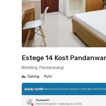
Estege 14 Kost Pandanwa
Blimbing, Pandanwangi
Coliving
•
Putri
Operasional & layanan penghuni ditangani pemilik pro
Yuswanti
Pemilik/Pengelola
•
Sejak Agustus 2025