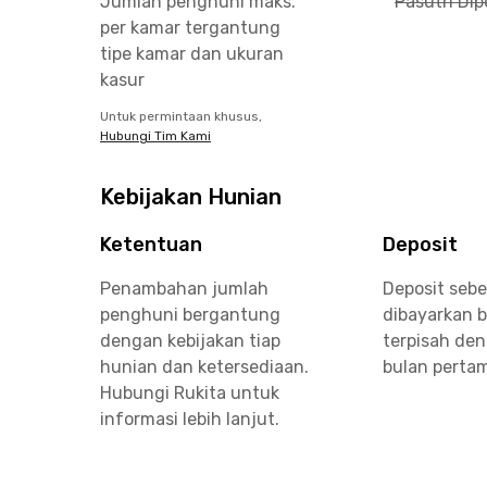
Jumlah penghuni maks.
Pasutri Di
per kamar tergantung
tipe kamar dan ukuran
kasur
Untuk permintaan khusus,
Hubungi Tim Kami
Kebijakan Hunian
Ketentuan
Deposit
Penambahan jumlah
Deposit seb
penghuni bergantung
dibayarkan 
dengan kebijakan tiap
terpisah de
hunian dan ketersediaan.
bulan perta
Hubungi Rukita untuk
informasi lebih lanjut.