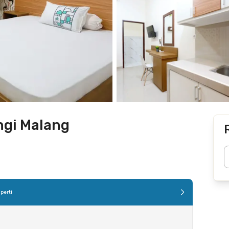
ngi Malang
perti