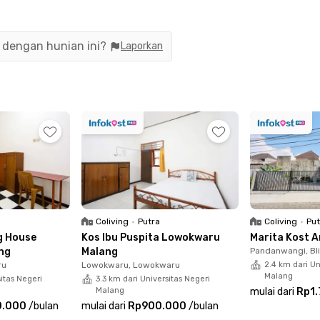
Malang ini juga menyediakan area komunal yang
l bersama teman. Konsep modern dan praktis
 kamar tanpa perlu repot membawa banyak
n dengan hunian ini?
Laporkan
6 menit ke Plaza Araya dan 7 menit ke Terminal
us Malang dapat ditempuh 11 menit, sementara
t. Bagi yang sering bepergian dengan pesawat,
gkau dalam 16 menit saja.
Coliving
•
Putra
Coliving
•
Put
g House
Kos Ibu Puspita Lowokwaru
Marita Kost 
ng
Malang
Pandanwangi, Bl
ru
Lowokwaru, Lowokwaru
2.4 km dari Un
Malang
sitas Negeri
3.3 km dari Universitas Negeri
Malang
mulai dari
Rp1
0.000
/
bulan
mulai dari
Rp900.000
/
bulan