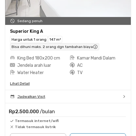
Sedang penuh
Superior King A
Harga untuk 1 orang
147 m²
Bisa dihuni maks. 2 orang dgn tambahan biaya
King Bed 180x200 cm
Kamar Mandi Dalam
Jendela arah luar
AC
Water Heater
TV
Lihat Detail
Jadwalkan Visit
Rp2.500.000
/bulan
Termasuk internet/wifi
Tidak termasuk listrik