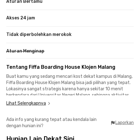
Aturan Bertamu
Akses 24 jam
Tidak diperbolehkan merokok
Aturan Menginap
Tentang Fiffa Boarding House Klojen Malang
Buat kamu yang sedang mencari kost dekat kampus di Malang,
Fiffa Boarding House Klojen Malang bisa jadi pilihan yang tepat.
Lokasinya sangat strategis karena hanya sekitar 10 menit
berkendara dari Universitas Negeri Malang, sehingga aktivitas
kuliah jadi lebih praktis.
Lihat Selengkapnya
Selain itu, kost ini juga memiliki akses mudah ke Universitas
Ada info yang kurang tepat atau kendala lain
Merdeka Malang dan Universitas Wisnuwardhana yang dapat
Laporkan
dengan hunian ini?
ditempuh dalam waktu sekitar 15 menit berkendara. Tidak
hanya cocok untuk mahasiswa, Fiffa Boarding House Klojen
Hunian Lain Dekat Sini
Malang juga ideal bagi para pekerja kantoran yang merantau,