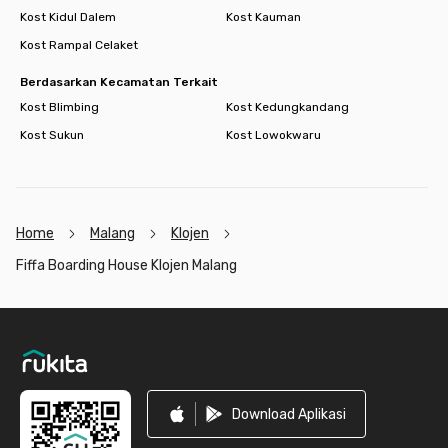
Kost Kidul Dalem
Kost Kauman
Kost Rampal Celaket
Berdasarkan Kecamatan Terkait
Kost Blimbing
Kost Kedungkandang
Kost Sukun
Kost Lowokwaru
Home
Malang
Klojen
Fiffa Boarding House Klojen Malang
Footer
Download Aplikasi