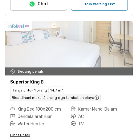
Chat
Join Waiting List
Sedang penuh
Superior King B
Harga untuk 1 orang
14.7 m²
Bisa dihuni maks. 2 orang dgn tambahan biaya
King Bed 180x200 cm
Kamar Mandi Dalam
Jendela arah luar
AC
Water Heater
TV
Lihat Detail