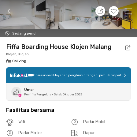
11 Agt 26 - Belum tahu
+
7
Ope
Foto
Fasilitas bersama
Lokasi
Kamar
Atura
Sedang penuh
Fiffa Boarding House Klojen Malang
Klojen, Klojen
Coliving
Operasional & layanan penghuni ditangani pemilik properti
Umar
Pemilik/Pengelola
•
Sejak Oktober 2025
Fasilitas bersama
Wifi
Parkir Mobil
Parkir Motor
Dapur