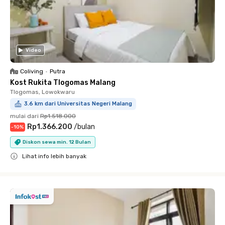
Video
Coliving
•
Putra
Kost Rukita Tlogomas Malang
Tlogomas, Lowokwaru
3.6 km dari Universitas Negeri Malang
mulai dari
Rp1.518.000
Rp1.366.200
/
bulan
-
10
%
Diskon sewa min. 12 Bulan
Lihat info lebih banyak
Close