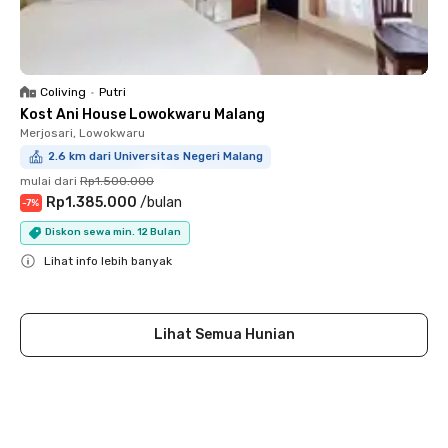
Coliving
•
Putri
Kost Ani House Lowokwaru Malang
Merjosari, Lowokwaru
2.6 km dari Universitas Negeri Malang
mulai dari
Rp1.500.000
Rp1.385.000
/
bulan
-
7
%
Diskon sewa min. 12 Bulan
Lihat info lebih banyak
Close
Lihat Semua Hunian