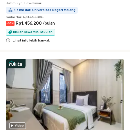
Jatimulyo, Lowokwaru
1.7 km dari Universitas Negeri Malang
mulai dari
Rp1.618.000
Rp1.456.200
/
bulan
-
10
%
Diskon sewa min. 12 Bulan
Lihat info lebih banyak
Close
Video