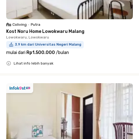
Coliving
•
Putra
Kost Noru Home Lowokwaru Malang
Lowokwaru, Lowokwaru
3.9 km dari Universitas Negeri Malang
mulai dari
Rp1.500.000
/
bulan
Lihat info lebih banyak
Close