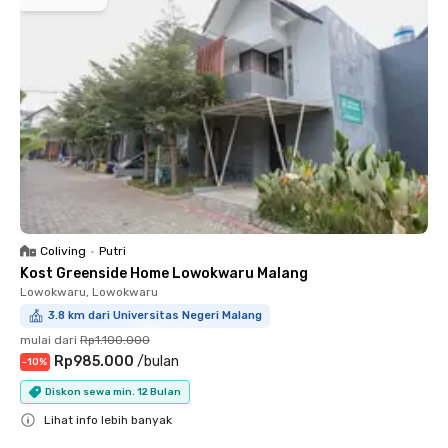
Coliving
•
Putri
Kost Greenside Home Lowokwaru Malang
Lowokwaru, Lowokwaru
3.8 km dari Universitas Negeri Malang
mulai dari
Rp1.100.000
Rp985.000
/
bulan
-
10
%
Diskon sewa min. 12 Bulan
Lihat info lebih banyak
Close