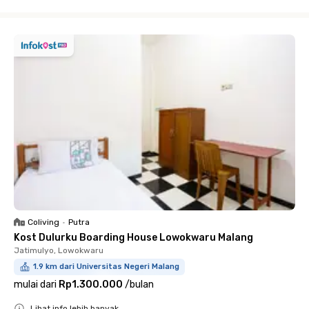
Close
Coliving
•
Putra
Kost Dulurku Boarding House Lowokwaru Malang
Jatimulyo, Lowokwaru
1.9 km dari Universitas Negeri Malang
mulai dari
Rp1.300.000
/
bulan
Lihat info lebih banyak