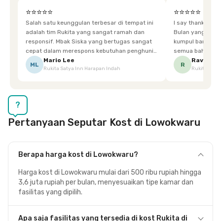
⭐⭐⭐⭐⭐
⭐⭐⭐⭐⭐
Salah satu keunggulan terbesar di tempat ini
I say thankyou s
adalah tim Rukita yang sangat ramah dan
Bulan yang super happy! banyak tem
responsif. Mbak Siska yang bertugas sangat
kumpul bareng mak
cepat dalam merespons kebutuhan penghuni.
semua bahagia ad
Ketika saya meminta keset karena sempat
mgkn saran dari air aja & kebersihan lebih di
Mario Lee
Ravena
ML
R
Rukita Satya Inn Harapan Indah
Rukita Dimi
terpeleset, permintaan tersebut langsung
tingkatka
dipenuhi dengan cepat. Terima kasih Mbak
Siska.
?
Pertanyaan Seputar Kost di Lowokwaru
Berapa harga kost di Lowokwaru?
Harga kost di Lowokwaru mulai dari 500 ribu rupiah hingga
3,6 juta rupiah per bulan, menyesuaikan tipe kamar dan
fasilitas yang dipilih.
Apa saja fasilitas yang tersedia di kost Rukita di