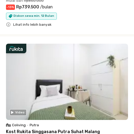
mulai dari
Rp850.000
Rp739.500
/
bulan
-
13
%
Diskon sewa min. 12 Bulan
Lihat info lebih banyak
Close
Video
Coliving
•
Putra
Kost Rukita Singgasana Putra Suhat Malang