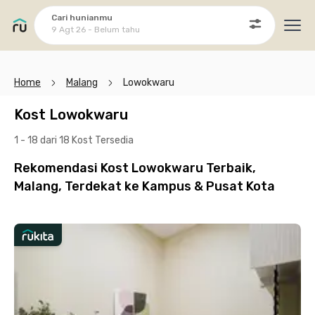
Cari hunianmu
9 Agt 26 - Belum tahu
Ope
Home
Malang
Lowokwaru
Kost Lowokwaru
1 - 18 dari 18 Kost
Tersedia
Rekomendasi Kost Lowokwaru Terbaik,
Malang, Terdekat ke Kampus & Pusat Kota