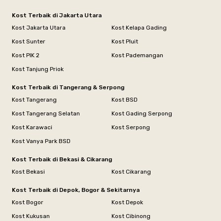
Kost Terbaik di Jakarta Utara
Kost Jakarta Utara
Kost Kelapa Gading
Kost Sunter
Kost Pluit
Kost PIK 2
Kost Pademangan
Kost Tanjung Priok
Kost Terbaik di Tangerang & Serpong
Kost Tangerang
Kost BSD
Kost Tangerang Selatan
Kost Gading Serpong
Kost Karawaci
Kost Serpong
Kost Vanya Park BSD
Kost Terbaik di Bekasi & Cikarang
Kost Bekasi
Kost Cikarang
Kost Terbaik di Depok, Bogor & Sekitarnya
Kost Bogor
Kost Depok
Kost Kukusan
Kost Cibinong