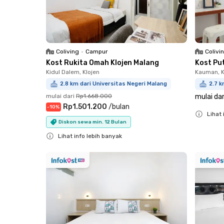
Coliving
•
Campur
Colivi
Kost Rukita Omah Klojen Malang
Kost Pu
Kidul Dalem, Klojen
Kauman, K
2.8 km dari Universitas Negeri Malang
2.7 k
mulai dari
Rp1.668.000
mulai dar
Rp1.501.200
/
bulan
-
10
%
Lihat 
Diskon sewa min. 12 Bulan
Close
Lihat info lebih banyak
Close