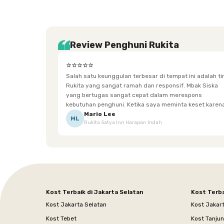
Review Penghuni Rukita
⭐⭐⭐⭐⭐
Salah satu keunggulan terbesar di tempat ini adalah t
Rukita yang sangat ramah dan responsif. Mbak Siska
yang bertugas sangat cepat dalam merespons
kebutuhan penghuni. Ketika saya meminta keset karena
sempat terpeleset, permintaan tersebut langsung
Mario Lee
ML
Rukita Satya Inn Harapan Indah
dipenuhi dengan cepat. Terima kasih Mbak Siska.
Kost Terbaik di Jakarta Selatan
Kost Terba
Kost Jakarta Selatan
Kost Jakar
Kost Tebet
Kost Tanju