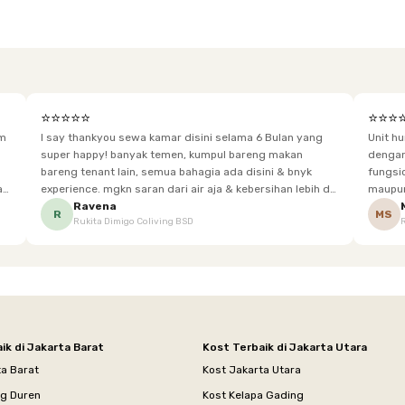
⭐⭐⭐⭐⭐
⭐⭐⭐
im
I say thankyou sewa kamar disini selama 6 Bulan yang
Unit h
super happy! banyak temen, kumpul bareng makan
dengan baik. Desain kamar modern, bersi
bareng tenant lain, semua bahagia ada disini & bnyk
fungsional, sehingga cocok untuk
experience. mgkn saran dari air aja & kebersihan lebih di
maupun panjang. Fasil
tingkatkan lagi. but, I love Rukita
sesuai dengan kebutuhan p
Ravena
R
MS
Rukita Dimigo Coliving BSD
ik di Jakarta Barat
Kost Terbaik di Jakarta Utara
ta Barat
Kost Jakarta Utara
ng Duren
Kost Kelapa Gading