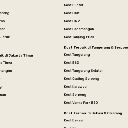
l
Kost Sunter
areng
Kost Pluit
rah
Kost PIK 2
bar
Kost Pademangan
 Jeruk
Kost Tanjung Priok
Kost Terbaik di Tangerang & Serpon
Kost Tangerang
ik di Jakarta Timur
ta Timur
Kost BSD
mangun
Kost Tangerang Selatan
ur
Kost Gading Serpong
g
Kost Karawaci
aman
Kost Serpong
Kost Vanya Park BSD
Kost Terbaik di Bekasi & Cikarang
Kost Bekasi