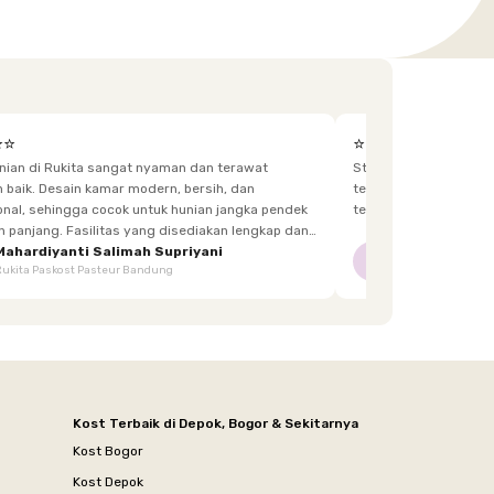
⭐⭐
⭐⭐⭐⭐⭐
unian di Rukita sangat nyaman dan terawat
Staff yg menjaga dis
h, dan
terkadang lupa bawa kunci, dan sangat fast response.
 hunian jangka pendek
tetangga d
itas yang disediakan lengkap dan
enghuni, mulai dari furnitur,
Mahardiyanti Salimah Supriyani
Nur Indriani
NI
Rukita Paskost Pasteur Bandung
Rukita Lilo Living
area bersama, hingga akses yang mudah.
Kost Terbaik di Depok, Bogor & Sekitarnya
Kost Bogor
Kost Depok