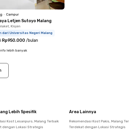
ng
•
Campur
jaya Letjen Sutoyo Malang
laket, Klojen
m dari Universitas Negeri Malang
i
Rp950.000
/
bulan
info lebih banyak
n
ang Lebih Spesifik
Area Lainnya
si Kost Lesanpuro, Malang Terbaik
Rekomendasi Kost Pakis, Malang Ter
t dengan Lokasi Strategis
Terdekat dengan Lokasi Strategis