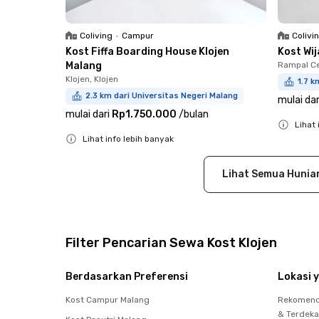
Coliving
•
Campur
Colivi
Kost Fiffa Boarding House Klojen
Kost Wi
Malang
Rampal Ce
Klojen, Klojen
1.7 k
2.3 km dari Universitas Negeri Malang
mulai dar
mulai dari
Rp1.750.000
/
bulan
Lihat 
Lihat info lebih banyak
Close
Close
Lihat Semua Hunia
Filter Pencarian Sewa Kost Klojen
Berdasarkan Preferensi
Lokasi y
Kost Campur Malang
Rekomenda
& Terdeka