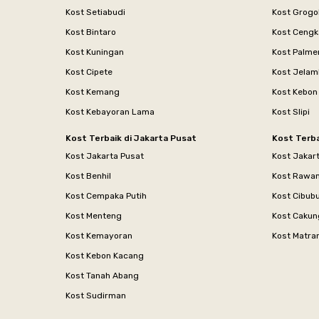
Kost Setiabudi
Kost Grogo
Kost Bintaro
Kost Cengk
Kost Kuningan
Kost Palme
Kost Cipete
Kost Jelam
Kost Kemang
Kost Kebon
Kost Kebayoran Lama
Kost Slipi
Kost Terbaik di Jakarta Pusat
Kost Terba
Kost Jakarta Pusat
Kost Jakar
Kost Benhil
Kost Rawa
Kost Cempaka Putih
Kost Cibub
Kost Menteng
Kost Cakun
Kost Kemayoran
Kost Matr
Kost Kebon Kacang
Kost Tanah Abang
Kost Sudirman