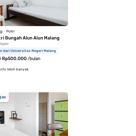
ng
•
Putri
tri Bungah Alun Alun Malang
lojen
m dari Universitas Negeri Malang
i
Rp500.000
/
bulan
info lebih banyak