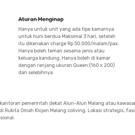
Aturan Menginap
Hanya untuk unit yang ada tipe kamarnya
untuk huni berdua Maksimal 3 hari, setelah
itu dikenakan charge Rp 50.000/malam/pax.
Hanya boleh teman sesama jenis atau
keluarga kandung. Hanya boleh di kamar
dengan ranjang ukuran Queen (160 x 200)
dan selebihnya
rkantoran pemerintah dekat Alun-Alun Malang atau kawasa
 Rukita Omah Klojen Malang coliving. Lokasi strategis, fasi
sional.
sar dibanding kost lain di area ini. Ruang lega ini sempur