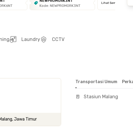
6NT
NEWPROMORK3NT
Lihat Semua
ORK6NT
Kode: NEWPROMORK3NT
ning
Laundry
CCTV
Transportasi Umum
Perk
Stasiun Malang
a Malang, Jawa Timur