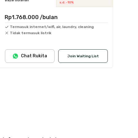
Bayar bulanan
s.d. -10%
Rp1.768.000
/bulan
Termasuk internet/wifi, air, laundry, cleaning
Tidak termasuk listrik
Chat Rukita
Join Waiting List