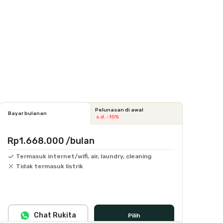
Pelunasan di awal
Bayar bulanan
s.d. -10%
Rp1.668.000
/bulan
Termasuk internet/wifi, air, laundry, cleaning
Tidak termasuk listrik
Chat Rukita
Pilih