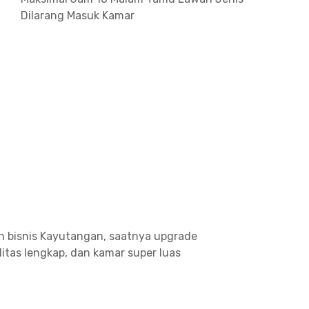
Dilarang Masuk Kamar
n bisnis Kayutangan, saatnya upgrade
litas lengkap, dan kamar super luas
na untuk kamu yang ingin bekerja dengan tenang