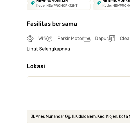
NEWPROMORK12NT
NEWPROMORK
Kode: NEWPROMORK12NT
Kode: NEWPROM
Fasilitas bersama
Wifi
Parkir Motor
Dapur
Clea
Lihat Selengkapnya
Lokasi
Jl. Aries Munandar Gg. II, Kiduldalem, Kec. Klojen, Kot