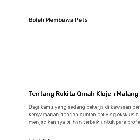
Boleh Membawa Pets
Tentang Rukita Omah Klojen Malang
Bagi kamu yang sedang bekerja di kawasan pe
kenyamanan dengan hunian coliving eksklusif di
menjadikannya pilihan terbaik untuk para profe
Dengan luas 20 sqm, kamarmu dua kali lebih be