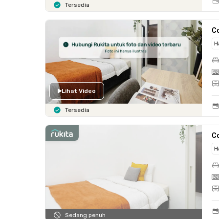
Tersedia
C
H
Lihat Video
Tersedia
C
H
Sedang penuh