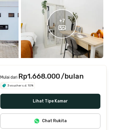
+
7
Rp1.668.000
/bulan
Mulai dari
3 voucher s.d. 10%
Lihat Tipe Kamar
Chat Rukita