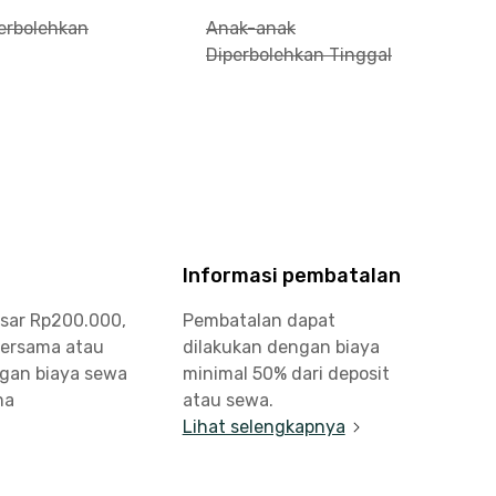
perbolehkan
Anak-anak
Diperbolehkan Tinggal
Informasi pembatalan
esar Rp200.000,
Pembatalan dapat
bersama atau
dilakukan dengan biaya
ngan biaya sewa
minimal 50% dari deposit
ma
atau sewa.
Lihat selengkapnya