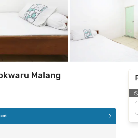
wokwaru Malang
perti