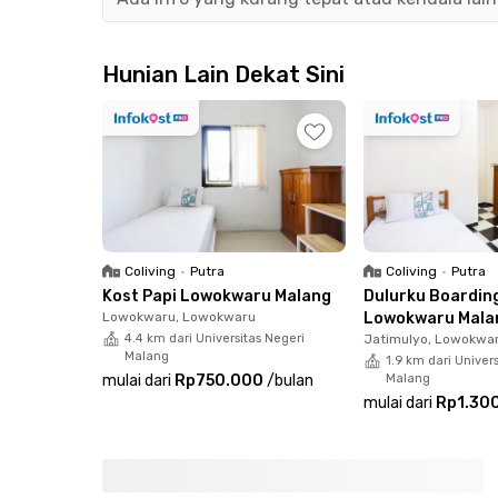
Lokasinya sangat strategis, hanya 2–3 menit da
Dinoyo City (8 menit), serta mudah menjangkau 
mahasiswi di kawasan Lowokwaru.
Hunian Lain Dekat Sini
Coliving
•
Putra
Coliving
•
Putra
Kost Papi Lowokwaru Malang
Dulurku Boardin
Lowokwaru, Lowokwaru
Lowokwaru Mala
4.4 km dari Universitas Negeri
Jatimulyo, Lowokwa
Malang
1.9 km dari Univer
mulai dari
Rp750.000
/
bulan
Malang
mulai dari
Rp1.30