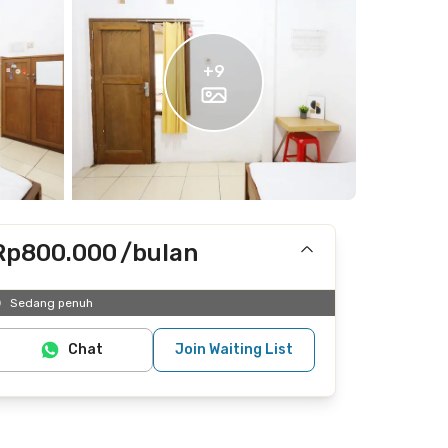
+
9
Rp800.000
/bulan
Termasuk internet/wifi, listrik
Sedang penuh
Chat
Join Waiting List