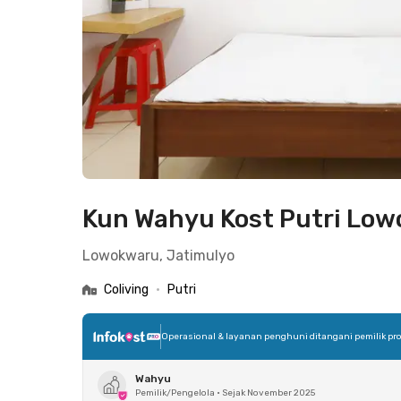
Kun Wahyu Kost Putri Lo
Lowokwaru, Jatimulyo
Coliving
•
Putri
Operasional & layanan penghuni ditangani pemilik pro
Wahyu
Pemilik/Pengelola
•
Sejak November 2025