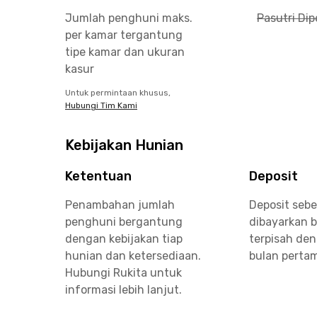
Jumlah penghuni maks.
Pasutri Di
per kamar tergantung
tipe kamar dan ukuran
kasur
Untuk permintaan khusus,
Hubungi Tim Kami
Kebijakan Hunian
Ketentuan
Deposit
Penambahan jumlah
Deposit seb
penghuni bergantung
dibayarkan 
dengan kebijakan tiap
terpisah de
hunian dan ketersediaan.
bulan perta
Hubungi Rukita untuk
informasi lebih lanjut.