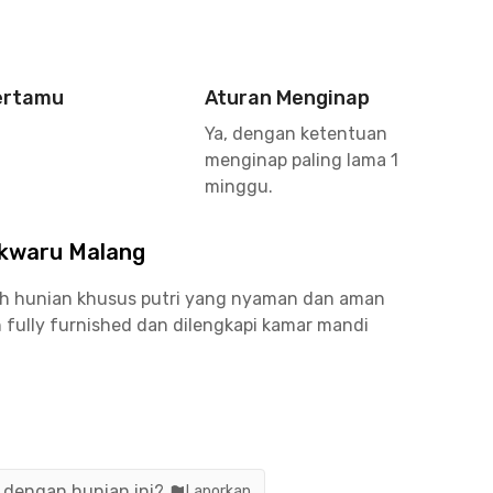
ertamu
Aturan Menginap
Ya, dengan ketentuan
menginap paling lama 1
minggu.
okwaru Malang
ah hunian khusus putri yang nyaman dan aman
h fully furnished dan dilengkapi kamar mandi
otor, CCTV, serta dapur bersama yang dapat
ng ini tertata rapi dan cocok untuk mahasiswi
n dengan hunian ini?
Laporkan