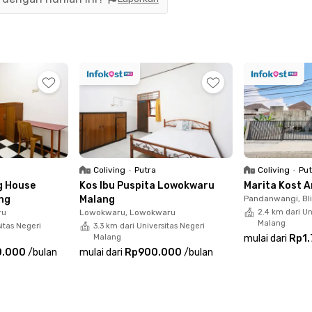
ri Politeknik Negeri Malang, dekat dengan Mall
UNISMA, UB, UM, dan UMM III. Pilihan ideal bagi
Coliving
•
Putra
Coliving
•
Put
g House
Kos Ibu Puspita Lowokwaru
Marita Kost 
ng
Malang
Pandanwangi, Bl
ru
Lowokwaru, Lowokwaru
2.4 km dari Un
Malang
sitas Negeri
3.3 km dari Universitas Negeri
Malang
mulai dari
Rp1
0.000
/
bulan
mulai dari
Rp900.000
/
bulan