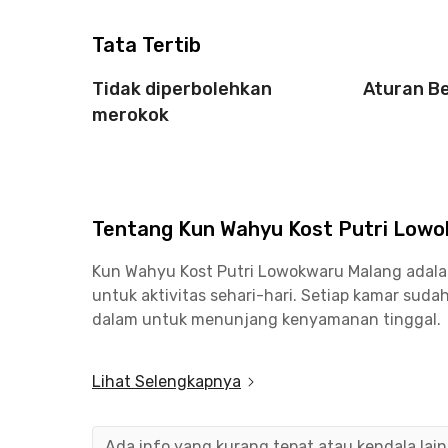
Tata Tertib
Tidak diperbolehkan
Aturan B
merokok
Tentang Kun Wahyu Kost Putri Low
Kun Wahyu Kost Putri Lowokwaru Malang adal
untuk aktivitas sehari-hari. Setiap kamar suda
dalam untuk menunjang kenyamanan tinggal.
Fasilitas yang tersedia meliputi WiFi, parkir m
Lihat Selengkapnya
digunakan bersama. Lingkungan kost putri Mala
yang membutuhkan tempat tinggal tenang.
Ada info yang kurang tepat atau kendala lai