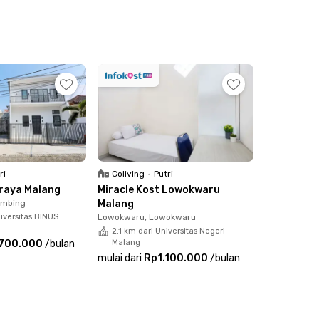
ri
Coliving
•
Putri
Araya Malang
Miracle Kost Lowokwaru
imbing
Malang
iversitas BINUS
Lowokwaru, Lowokwaru
2.1 km dari Universitas Negeri
.700.000
/
bulan
Malang
mulai dari
Rp1.100.000
/
bulan