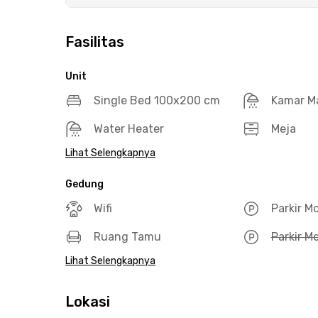
Fasilitas
Unit
Single Bed 100x200 cm
Kamar M
Water Heater
Meja
Lihat Selengkapnya
Gedung
Wifi
Parkir M
Ruang Tamu
Parkir Mo
Lihat Selengkapnya
Lokasi