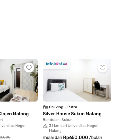
Coliving
•
Putra
Klojen Malang
Silver House Sukun Malang
en
Bandulan, Sukun
iversitas Negeri
3.1 km dari Universitas Negeri
Malang
68.000
mulai dari
Rp650.000
/
bulan