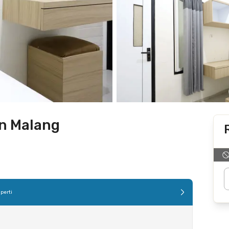
n Malang
perti