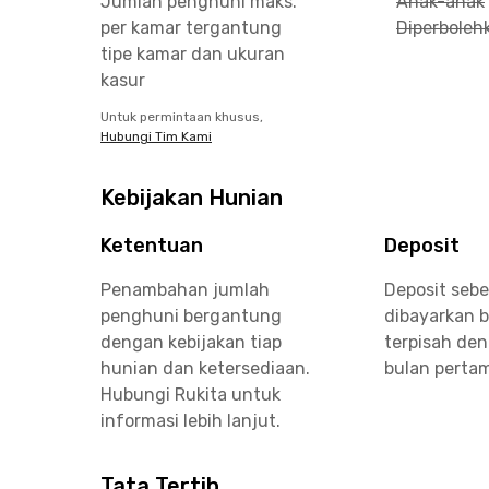
Jumlah penghuni maks.
Anak-anak
per kamar tergantung
Diperboleh
tipe kamar dan ukuran
kasur
Untuk permintaan khusus,
Hubungi Tim Kami
Kebijakan Hunian
Ketentuan
Deposit
Penambahan jumlah
Deposit seb
penghuni bergantung
dibayarkan 
dengan kebijakan tiap
terpisah de
hunian dan ketersediaan.
bulan perta
Hubungi Rukita untuk
informasi lebih lanjut.
Tata Tertib