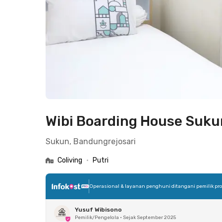
Wibi Boarding House Suku
Sukun, Bandungrejosari
Coliving
•
Putri
Operasional & layanan penghuni ditangani pemilik pro
Yusuf Wibisono
Pemilik/Pengelola
•
Sejak September 2025