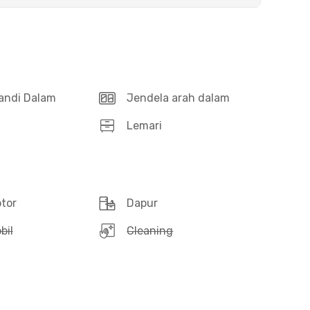
andi Dalam
Jendela arah dalam
Lemari
otor
Dapur
bil
Cleaning