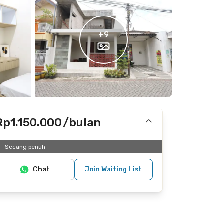
+
9
Rp1.150.000
/bulan
Termasuk internet/wifi
Sedang penuh
Tidak termasuk listrik
Chat
Join Waiting List