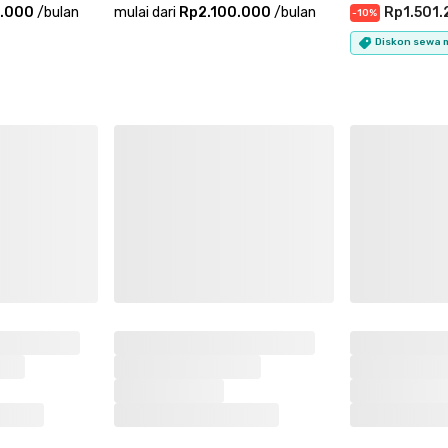
0.000
/
bulan
mulai dari
Rp2.100.000
/
bulan
Rp1.501.
-
10
%
Diskon sewa m