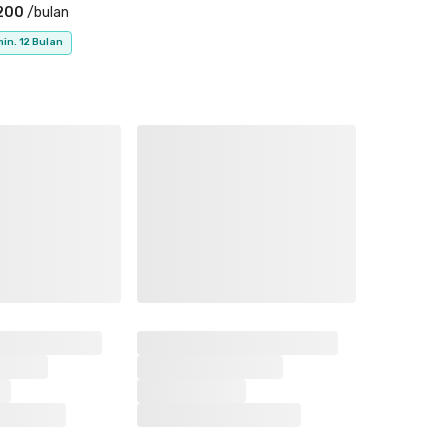
200
/
bulan
in. 12 Bulan