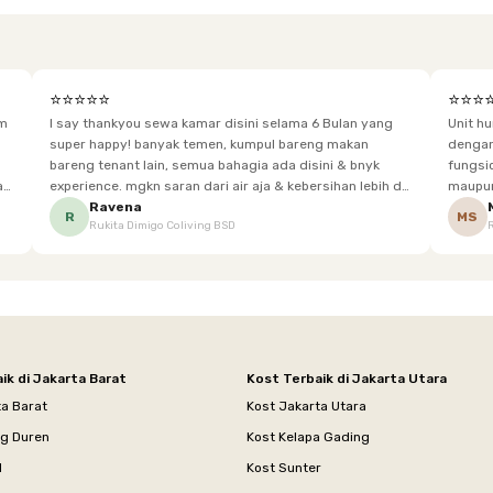
⭐⭐⭐⭐⭐
⭐⭐⭐
im
I say thankyou sewa kamar disini selama 6 Bulan yang
Unit h
super happy! banyak temen, kumpul bareng makan
dengan baik. Desain kamar modern, bersi
bareng tenant lain, semua bahagia ada disini & bnyk
fungsional, sehingga cocok untuk
experience. mgkn saran dari air aja & kebersihan lebih di
maupun panjang. Fasil
tingkatkan lagi. but, I love Rukita
sesuai dengan kebutuhan p
Ravena
R
MS
Rukita Dimigo Coliving BSD
ik di Jakarta Barat
Kost Terbaik di Jakarta Utara
ta Barat
Kost Jakarta Utara
ng Duren
Kost Kelapa Gading
l
Kost Sunter