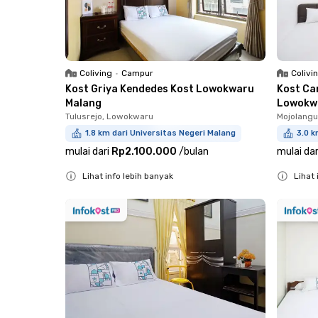
Coliving
•
Campur
Colivi
Kost Griya Kendedes Kost Lowokwaru
Kost Ca
Malang
Lowokw
Tulusrejo, Lowokwaru
Mojolang
1.8 km dari Universitas Negeri Malang
3.0 k
mulai dari
Rp2.100.000
/
bulan
mulai dar
Lihat info lebih banyak
Lihat 
Close
Close