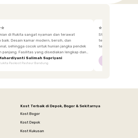
⭐⭐
⭐⭐⭐⭐⭐
unian di Rukita sangat nyaman dan terawat
Staff yg menjaga dis
h, dan
terkadang lupa bawa kunci, dan sangat fast response.
 hunian jangka pendek
tetangga d
itas yang disediakan lengkap dan
enghuni, mulai dari furnitur,
Mahardiyanti Salimah Supriyani
Nur Indriani
NI
Rukita Paskost Pasteur Bandung
Rukita Lilo Living
area bersama, hingga akses yang mudah.
Kost Terbaik di Depok, Bogor & Sekitarnya
Kost Bogor
Kost Depok
Kost Kukusan