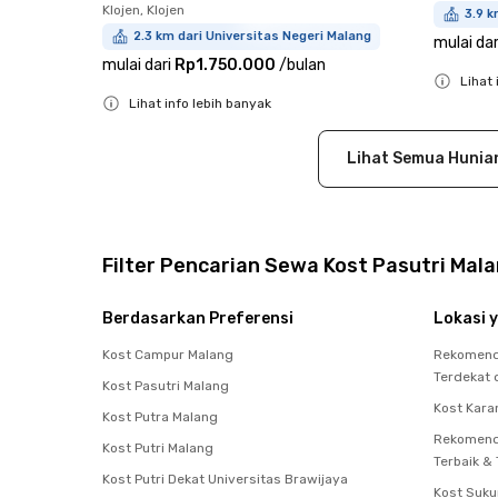
Klojen, Klojen
3.9 k
2.3 km dari Universitas Negeri Malang
mulai dar
mulai dari
Rp1.750.000
/
bulan
Lihat 
Lihat info lebih banyak
Close
Close
Lihat Semua Hunia
Filter Pencarian Sewa Kost Pasutri Mal
Berdasarkan Preferensi
Lokasi y
Kost Campur Malang
Rekomenda
Terdekat 
Kost Pasutri Malang
Kost Kara
Kost Putra Malang
Rekomend
Kost Putri Malang
Terbaik &
Kost Putri Dekat Universitas Brawijaya
Kost Suku