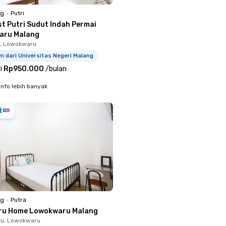
ng
•
Putri
st Putri Sudut Indah Permai
aru Malang
u, Lowokwaru
m dari Universitas Negeri Malang
i
Rp950.000
/
bulan
info lebih banyak
ng
•
Putra
ru Home Lowokwaru Malang
u, Lowokwaru