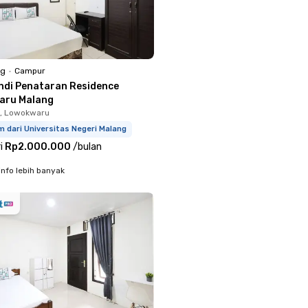
ng
•
Campur
ndi Penataran Residence
aru Malang
u, Lowokwaru
m dari Universitas Negeri Malang
i
Rp2.000.000
/
bulan
info lebih banyak