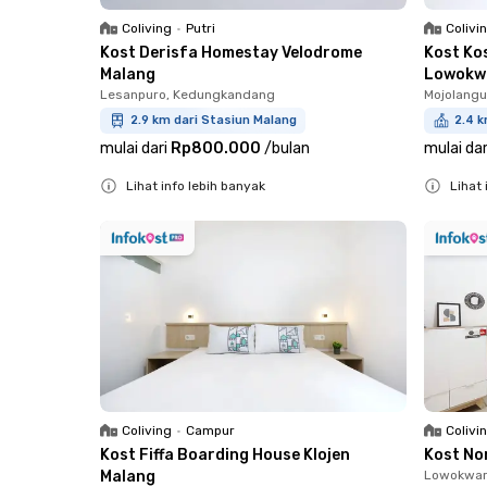
Coliving
•
Putri
Colivi
Kost Derisfa Homestay Velodrome
Kost Ko
Malang
Lowokw
Lesanpuro, Kedungkandang
Mojolang
2.9 km dari Stasiun Malang
2.4 k
mulai dari
Rp800.000
/
bulan
mulai dar
Lihat info lebih banyak
Lihat 
Close
Close
Coliving
•
Campur
Colivi
Kost Fiffa Boarding House Klojen
Kost No
Malang
Lowokwar