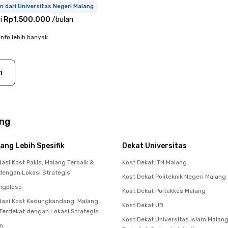
m dari Universitas Negeri Malang
i
Rp1.500.000
/
bulan
info lebih banyak
n
ang
ang Lebih Spesifik
Dekat Universitas
si Kost Pakis, Malang Terbaik &
Kost Dekat ITN Malang
dengan Lokasi Strategis
Kost Dekat Politeknik Negeri Malang
ngploso
Kost Dekat Poltekkes Malang
asi Kost Kedungkandang, Malang
Kost Dekat UB
 Terdekat dengan Lokasi Strategis
Kost Dekat Universitas Islam Malan
n