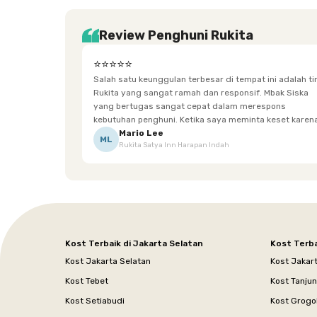
Review Penghuni Rukita
⭐⭐⭐⭐⭐
Salah satu keunggulan terbesar di tempat ini adalah t
Rukita yang sangat ramah dan responsif. Mbak Siska
yang bertugas sangat cepat dalam merespons
kebutuhan penghuni. Ketika saya meminta keset karena
sempat terpeleset, permintaan tersebut langsung
Mario Lee
ML
Rukita Satya Inn Harapan Indah
dipenuhi dengan cepat. Terima kasih Mbak Siska.
Kost Terbaik di Jakarta Selatan
Kost Terba
Kost Jakarta Selatan
Kost Jakar
Kost Tebet
Kost Tanju
Kost Setiabudi
Kost Grogo