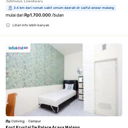
Jatimulyo, Lowokwaru
2.6 km dari rumah sakit umum daerah dr saiful anwar malang
mulai dari
Rp1.700.000
/
bulan
Lihat info lebih banyak
Close
Coliving
•
Campur
Kost Krystal De Palace Araya Malang