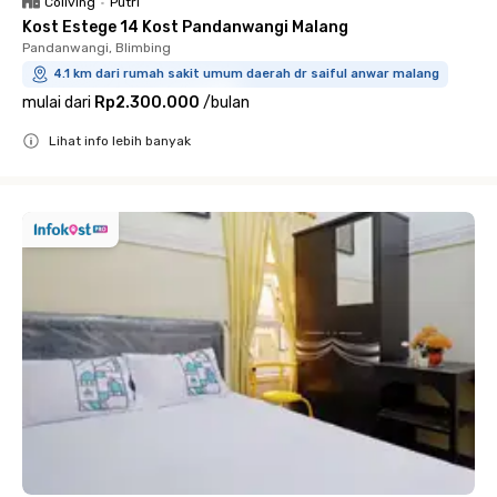
Coliving
•
Putri
Kost Estege 14 Kost Pandanwangi Malang
Pandanwangi, Blimbing
4.1 km dari rumah sakit umum daerah dr saiful anwar malang
mulai dari
Rp2.300.000
/
bulan
Lihat info lebih banyak
Close