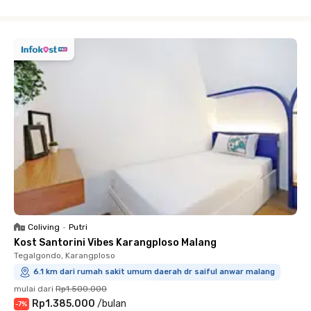
Close
Coliving
•
Putri
Kost Santorini Vibes Karangploso Malang
Tegalgondo, Karangploso
6.1 km dari rumah sakit umum daerah dr saiful anwar malang
mulai dari
Rp1.500.000
Rp1.385.000
/
bulan
-
7
%