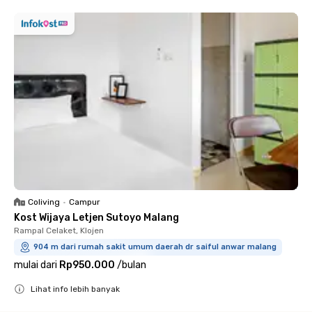
Coliving
•
Campur
Kost Wijaya Letjen Sutoyo Malang
Rampal Celaket, Klojen
904 m dari rumah sakit umum daerah dr saiful anwar malang
mulai dari
Rp950.000
/
bulan
Lihat info lebih banyak
Close