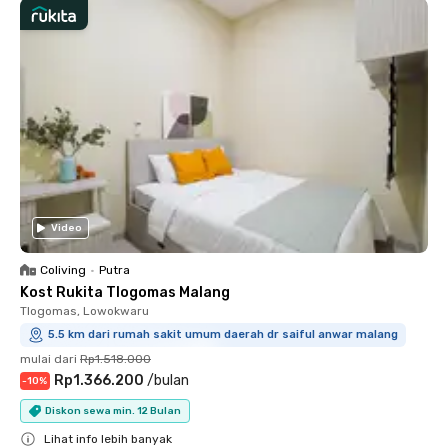
Video
Coliving
•
Putra
Kost Rukita Tlogomas Malang
Tlogomas, Lowokwaru
5.5 km dari rumah sakit umum daerah dr saiful anwar malang
mulai dari
Rp1.518.000
Rp1.366.200
/
bulan
-
10
%
Diskon sewa min. 12 Bulan
Lihat info lebih banyak