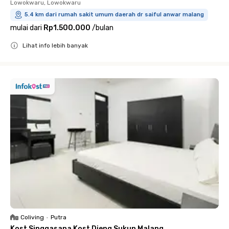
Lowokwaru, Lowokwaru
5.4 km dari rumah sakit umum daerah dr saiful anwar malang
mulai dari
Rp1.500.000
/
bulan
Lihat info lebih banyak
Close
Coliving
•
Putra
Kost Singgasana Kost Dieng Sukun Malang