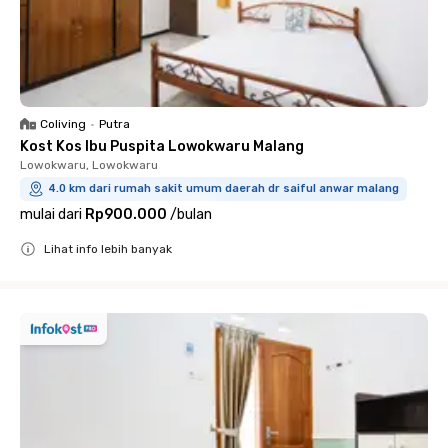
Coliving
•
Putra
Kost Kos Ibu Puspita Lowokwaru Malang
Lowokwaru, Lowokwaru
4.0 km dari rumah sakit umum daerah dr saiful anwar malang
mulai dari
Rp900.000
/
bulan
Lihat info lebih banyak
Close