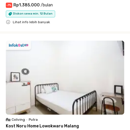
Rp1.385.000
/
bulan
-
7
%
Diskon sewa min. 12 Bulan
Lihat info lebih banyak
Close
Coliving
•
Putra
Kost Noru Home Lowokwaru Malang