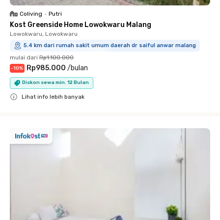
Coliving
•
Putri
Kost Greenside Home Lowokwaru Malang
Lowokwaru, Lowokwaru
5.4 km dari rumah sakit umum daerah dr saiful anwar malang
mulai dari
Rp1.100.000
Rp985.000
/
bulan
-
10
%
Diskon sewa min. 12 Bulan
Lihat info lebih banyak
Close