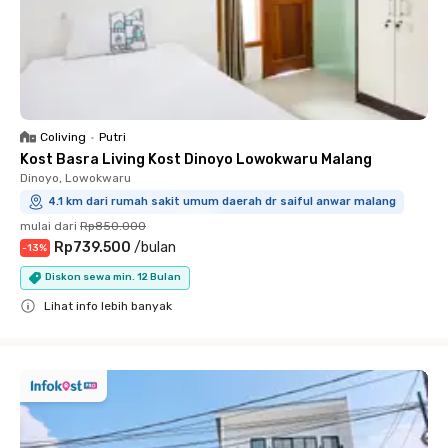
Coliving
•
Putri
Kost Basra Living Kost Dinoyo Lowokwaru Malang
Dinoyo, Lowokwaru
4.1 km dari rumah sakit umum daerah dr saiful anwar malang
mulai dari
Rp850.000
Rp739.500
/
bulan
-
13
%
Diskon sewa min. 12 Bulan
Lihat info lebih banyak
Close