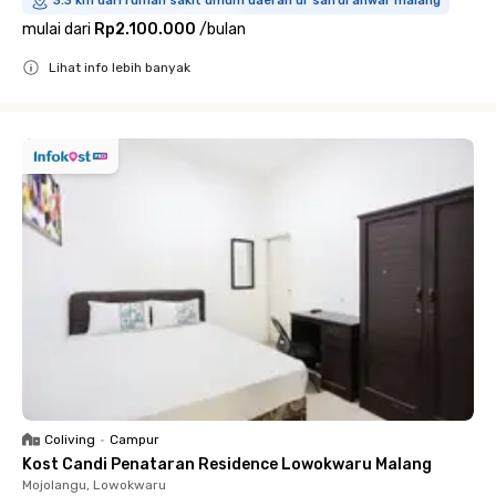
3.3 km dari rumah sakit umum daerah dr saiful anwar malang
mulai dari
Rp2.100.000
/
bulan
Lihat info lebih banyak
Close
Coliving
•
Campur
Kost Candi Penataran Residence Lowokwaru Malang
Mojolangu, Lowokwaru