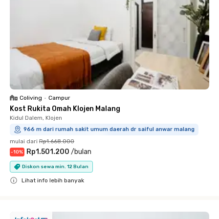
Coliving
•
Campur
Kost Rukita Omah Klojen Malang
Kidul Dalem, Klojen
966 m dari rumah sakit umum daerah dr saiful anwar malang
mulai dari
Rp1.668.000
Rp1.501.200
/
bulan
-
10
%
Diskon sewa min. 12 Bulan
Lihat info lebih banyak
Close