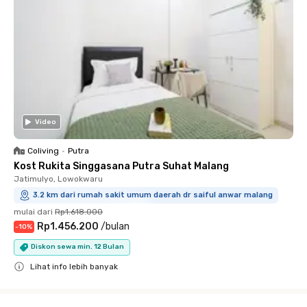
Video
Coliving
•
Putra
Kost Rukita Singgasana Putra Suhat Malang
Jatimulyo, Lowokwaru
3.2 km dari rumah sakit umum daerah dr saiful anwar malang
mulai dari
Rp1.618.000
Rp1.456.200
/
bulan
-
10
%
Diskon sewa min. 12 Bulan
Lihat info lebih banyak
Close