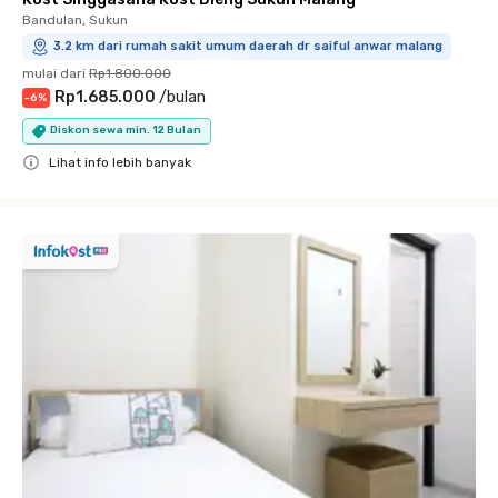
Bandulan, Sukun
3.2 km dari rumah sakit umum daerah dr saiful anwar malang
mulai dari
Rp1.800.000
Rp1.685.000
/
bulan
-
6
%
Diskon sewa min. 12 Bulan
Lihat info lebih banyak
Close