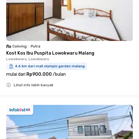
Coliving
•
Putra
Kost Kos Ibu Puspita Lowokwaru Malang
Lowokwaru, Lowokwaru
4.6 km dari mall olympic garden malang
mulai dari
Rp900.000
/
bulan
Lihat info lebih banyak
Close