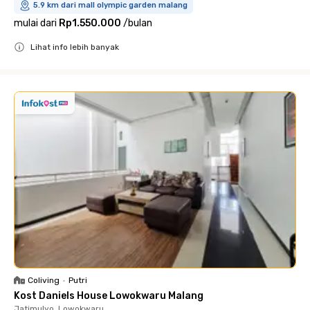
5.9 km dari mall olympic garden malang
mulai dari
Rp1.550.000
/
bulan
Lihat info lebih banyak
Close
Coliving
•
Putri
Kost Daniels House Lowokwaru Malang
Jatimulyo, Lowokwaru