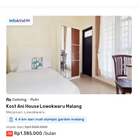
Close
Coliving
•
Putri
Kost Ani House Lowokwaru Malang
Merjosari, Lowokwaru
4.4 km dari mall olympic garden malang
mulai dari
Rp1.500.000
Rp1.385.000
/
bulan
-
7
%