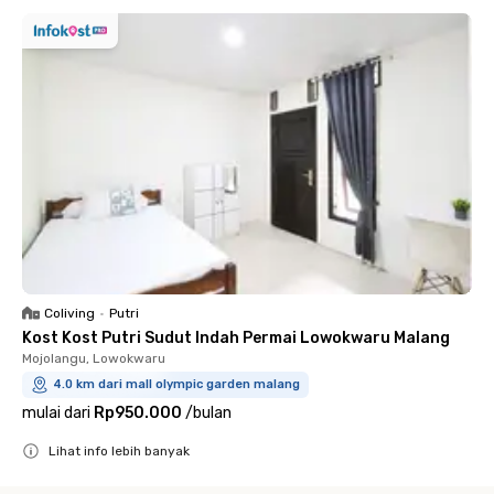
Coliving
•
Putri
Kost Kost Putri Sudut Indah Permai Lowokwaru Malang
Mojolangu, Lowokwaru
4.0 km dari mall olympic garden malang
mulai dari
Rp950.000
/
bulan
Lihat info lebih banyak
Close