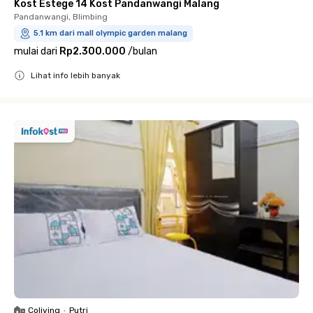
Kost Estege 14 Kost Pandanwangi Malang
Pandanwangi, Blimbing
5.1 km dari mall olympic garden malang
mulai dari
Rp2.300.000
/
bulan
Lihat info lebih banyak
Close
Coliving
•
Putri