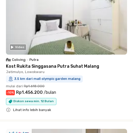
Video
Coliving
•
Putra
Kost Rukita Singgasana Putra Suhat Malang
Jatimulyo, Lowokwaru
3.5 km dari mall olympic garden malang
mulai dari
Rp1.618.000
Rp1.456.200
/
bulan
-
10
%
Diskon sewa min. 12 Bulan
Lihat info lebih banyak
Close