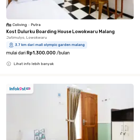
Coliving
•
Putra
Kost Dulurku Boarding House Lowokwaru Malang
Jatimulyo, Lowokwaru
3.7 km dari mall olympic garden malang
mulai dari
Rp1.300.000
/
bulan
Lihat info lebih banyak
Close