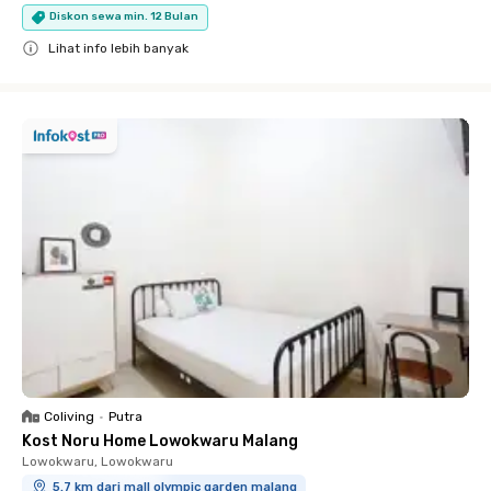
Diskon sewa min. 12 Bulan
Lihat info lebih banyak
Close
Coliving
•
Putra
Kost Noru Home Lowokwaru Malang
Lowokwaru, Lowokwaru
5.7 km dari mall olympic garden malang