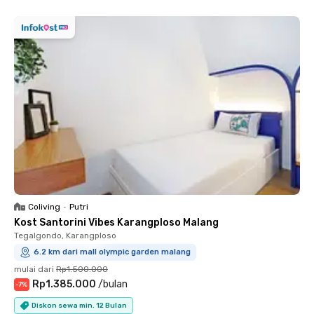
Coliving
•
Putri
Kost Santorini Vibes Karangploso Malang
Tegalgondo, Karangploso
6.2 km dari mall olympic garden malang
mulai dari
Rp1.500.000
Rp1.385.000
/
bulan
-
7
%
Diskon sewa min. 12 Bulan