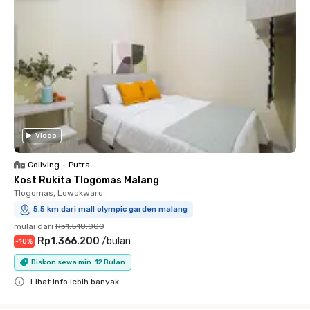
Video
Coliving
•
Putra
Kost Rukita Tlogomas Malang
Tlogomas, Lowokwaru
5.5 km dari mall olympic garden malang
mulai dari
Rp1.518.000
Rp1.366.200
/
bulan
-
10
%
Diskon sewa min. 12 Bulan
Lihat info lebih banyak
Close