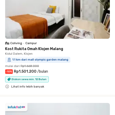
Coliving
•
Campur
Kost Rukita Omah Klojen Malang
Kidul Dalem, Klojen
1.1 km dari mall olympic garden malang
mulai dari
Rp1.668.000
Rp1.501.200
/
bulan
-
10
%
Diskon sewa min. 12 Bulan
Lihat info lebih banyak
Close