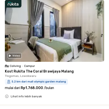
Video
Coliving
•
Campur
Kost Rukita The Coral Brawijaya Malang
Tlogomas, Lowokwaru
5.2 km dari mall olympic garden malang
mulai dari
Rp1.768.000
/
bulan
Lihat info lebih banyak
Close