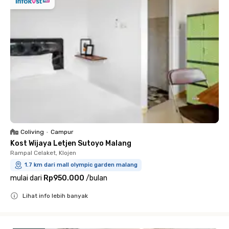
Coliving
•
Campur
Kost Wijaya Letjen Sutoyo Malang
Rampal Celaket, Klojen
1.7 km dari mall olympic garden malang
mulai dari
Rp950.000
/
bulan
Lihat info lebih banyak
Close