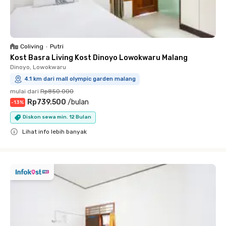
Coliving
•
Putri
Kost Basra Living Kost Dinoyo Lowokwaru Malang
Dinoyo, Lowokwaru
4.1 km dari mall olympic garden malang
mulai dari
Rp850.000
Rp739.500
/
bulan
-
13
%
Diskon sewa min. 12 Bulan
Lihat info lebih banyak
Close