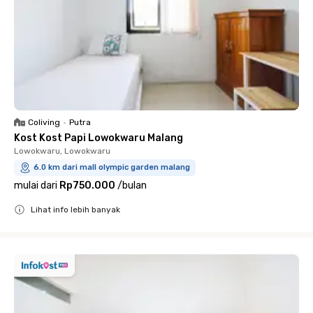
Coliving
•
Putra
Kost Kost Papi Lowokwaru Malang
Lowokwaru, Lowokwaru
6.0 km dari mall olympic garden malang
mulai dari
Rp750.000
/
bulan
Lihat info lebih banyak
Close