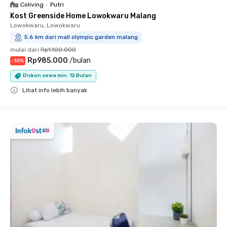
Coliving
•
Putri
Kost Greenside Home Lowokwaru Malang
Lowokwaru, Lowokwaru
5.6 km dari mall olympic garden malang
mulai dari
Rp1.100.000
Rp985.000
/
bulan
-
10
%
Diskon sewa min. 12 Bulan
Lihat info lebih banyak
Close