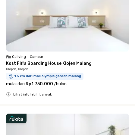
Coliving
•
Campur
Kost Fiffa Boarding House Klojen Malang
Klojen, Klojen
1.5 km dari mall olympic garden malang
mulai dari
Rp1.750.000
/
bulan
Lihat info lebih banyak
Close