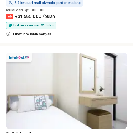
2.4 km dari mall olympic garden malang
mulai dari
Rp1.800.000
Rp1.685.000
/
bulan
-
6
%
Diskon sewa min. 12 Bulan
Lihat info lebih banyak
Close