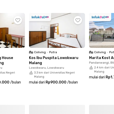
Coliving
•
Putra
Coliving
•
Put
g House
Kos Ibu Puspita Lowokwaru
Marita Kost 
ng
Malang
Pandanwangi, Bl
ru
Lowokwaru, Lowokwaru
2.4 km dari Un
Malang
sitas Negeri
3.3 km dari Universitas Negeri
Malang
mulai dari
Rp1
0.000
/
bulan
mulai dari
Rp900.000
/
bulan