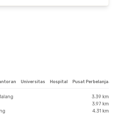
antoran
Universitas
Hospital
Pusat Perbelanjaan & Hibur
Malang
3.39 km
3.97 km
ang
4.31 km