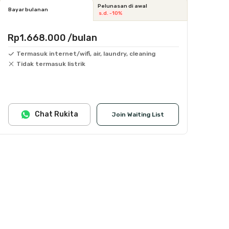
Pelunasan di awal
Bayar bulanan
s.d. -10%
Rp1.668.000
/bulan
Termasuk internet/wifi, air, laundry, cleaning
Tidak termasuk listrik
Chat Rukita
Join Waiting List