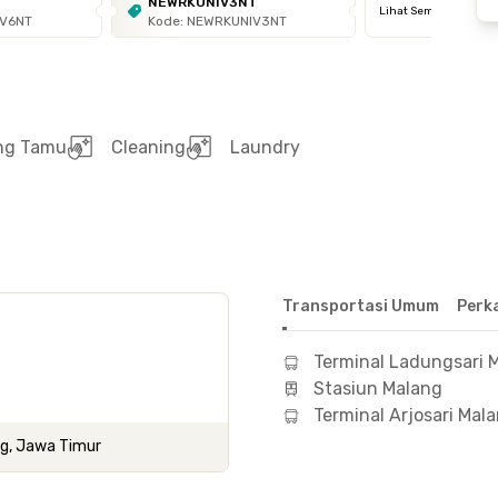
T
NEWRKUNIV3NT
Lihat Semua
IV6NT
Kode: NEWRKUNIV3NT
ng Tamu
Cleaning
Laundry
Transportasi Umum
Perk
Terminal Ladungsari 
Stasiun Malang
Terminal Arjosari Mal
ng, Jawa Timur