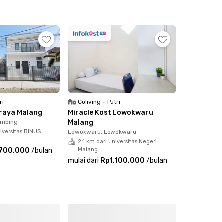
ri
Coliving
•
Putri
Araya Malang
Miracle Kost Lowokwaru
imbing
Malang
iversitas BINUS
Lowokwaru, Lowokwaru
2.1 km dari Universitas Negeri
.700.000
/
bulan
Malang
mulai dari
Rp1.100.000
/
bulan