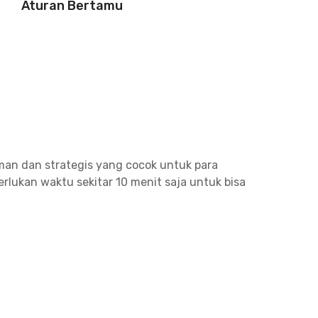
Aturan Bertamu
an dan strategis yang cocok untuk para
rlukan waktu sekitar 10 menit saja untuk bisa
kan lezat di sekitar kost Malang ini. Ada
unjungi tidak lebih dari 10 menit perjalanan.
C, Wi-Fi, dan kamar mandi dalam. Ada pula
a lagi? Booking sekarang juga sebelum