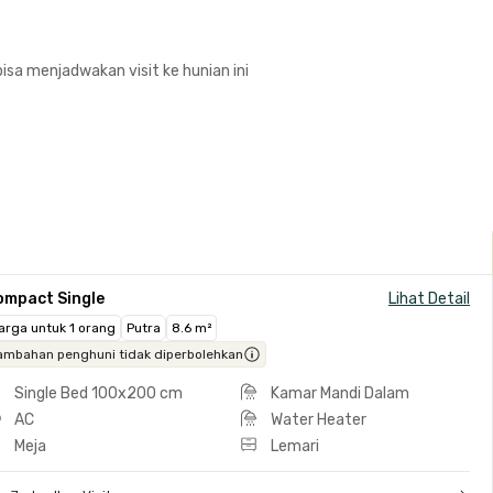
isa menjadwakan visit ke hunian ini
ompact Single
Lihat Detail
arga untuk 1 orang
Putra
8.6 m²
ambahan penghuni tidak diperbolehkan
Single Bed 100x200 cm
Kamar Mandi Dalam
AC
Water Heater
Meja
Lemari