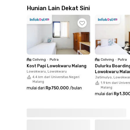
kehabisan, unit terbatas!
Hunian Lain Dekat Sini
Coliving
•
Putra
Coliving
•
Putra
Kost Papi Lowokwaru Malang
Dulurku Boardin
Lowokwaru, Lowokwaru
Lowokwaru Mala
4.4 km dari Universitas Negeri
Jatimulyo, Lowokwa
Malang
1.9 km dari Univer
mulai dari
Rp750.000
/
bulan
Malang
mulai dari
Rp1.30