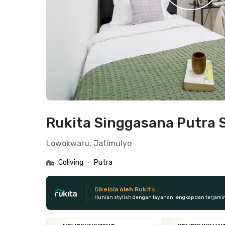
Rukita Singgasana Putra 
Lowokwaru, Jatimulyo
Coliving
•
Putra
Dikelola oleh Rukita
Hunian stylish dengan layanan lengkap dan terjami