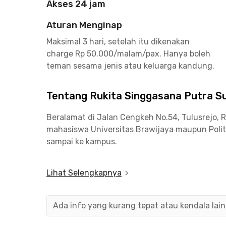
Akses 24 jam
Aturan Menginap
Maksimal 3 hari, setelah itu dikenakan
charge Rp 50.000/malam/pax. Hanya boleh
teman sesama jenis atau keluarga kandung.
Tentang Rukita Singgasana Putra S
Beralamat di Jalan Cengkeh No.54, Tulusrejo,
mahasiswa Universitas Brawijaya maupun Polite
sampai ke kampus.
Selain dekat kampus, kamu juga bisa dengan m
Lihat Selengkapnya
Malang Town Square, Warung Lesehan Yogyakarta
Fasilitas di
Rukita Singgasana
Putra
Suhat Mal
Ada info yang kurang tepat atau kendala lai
dapur, area komunal, sampai parkiran yang aka