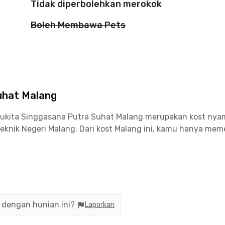
Tidak diperbolehkan merokok
Boleh Membawa Pets
uhat Malang
 Rukita Singgasana Putra Suhat Malang
merupakan kost nyam
knik Negeri Malang. Dari kost Malang ini, kamu hanya meme
udah menemukan pusat perbelanjaan, kafe, sampai tempat ma
, Roketto Coffee & Co, sampai Toko Kopi TUKU yang bisa dik
ang
sudah pasti lengkap. Kamarnya full furnished dengan A
n dengan hunian ini?
Laporkan
n memudahkanmu beraktivitas sehari-hari. Jadi, tunggu ap