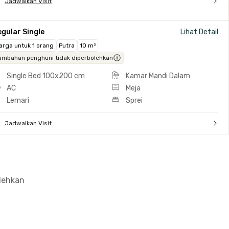
Jadwalkan Visit
gular Single
Lihat Detail
arga untuk 1 orang
Putra
10 m²
ambahan penghuni tidak diperbolehkan
Single Bed 100x200 cm
Kamar Mandi Dalam
AC
Meja
Lemari
Sprei
Jadwalkan Visit
olehkan