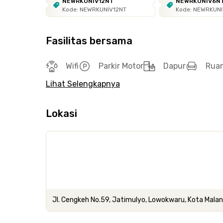
NEWRKUNIV12NT
NEWRKUNIV6N
Kode: NEWRKUNIV12NT
Kode: NEWRKUN
Fasilitas bersama
Wifi
Parkir Motor
Dapur
Rua
Lihat Selengkapnya
Lokasi
Jl. Cengkeh No.59, Jatimulyo, Lowokwaru, Kota Mala