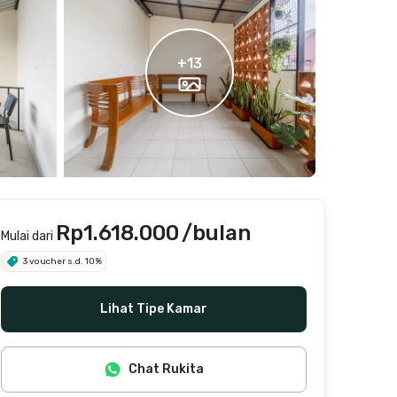
+
13
Rp1.618.000
/bulan
Mulai dari
3 voucher s.d. 10%
Lihat Tipe Kamar
Chat Rukita