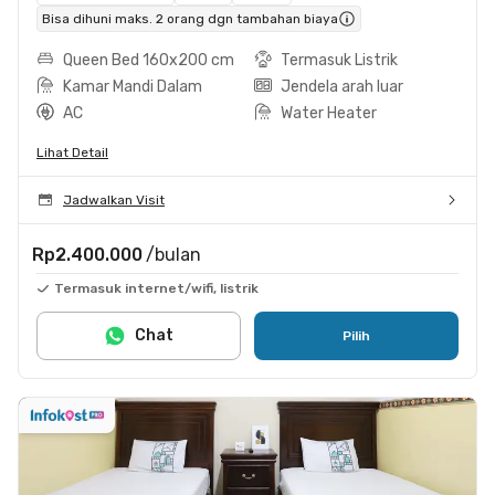
Bisa dihuni maks. 2 orang dgn tambahan biaya
Queen Bed 160x200 cm
Termasuk Listrik
Kamar Mandi Dalam
Jendela arah luar
AC
Water Heater
Lihat Detail
Jadwalkan Visit
Rp2.400.000
/bulan
Termasuk internet/wifi, listrik
Chat
Pilih