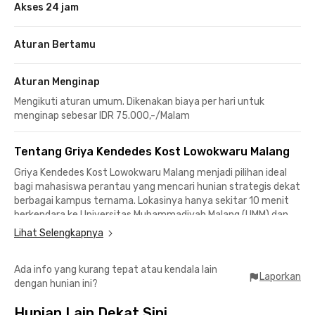
Akses 24 jam
Aturan Bertamu
Aturan Menginap
Mengikuti aturan umum. Dikenakan biaya per hari untuk
menginap sebesar IDR 75.000,-/Malam
Tentang Griya Kendedes Kost Lowokwaru Malang
Griya Kendedes Kost Lowokwaru Malang menjadi pilihan ideal
bagi mahasiswa perantau yang mencari hunian strategis dekat
berbagai kampus ternama. Lokasinya hanya sekitar 10 menit
berkendara ke Universitas Muhammadiyah Malang (UMM) dan
Universitas Brawijaya. Sementara itu, Universitas Negeri
Lihat Selengkapnya
Malang dan UIN Maulana Malik Ibrahim Malang dapat dijangkau
dalam waktu kurang dari 10 menit.
Ada info yang kurang tepat atau kendala lain
Laporkan
dengan hunian ini?
Lingkungan sekitar kost Malang ini juga dipenuhi beragam
pilihan tempat makan dan hangout yang cocok untuk
Hunian Lain Dekat Sini
menghabiskan waktu bersama teman. Mulai dari Roketto