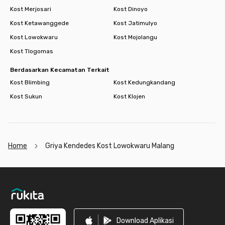
Kost Merjosari
Kost Dinoyo
Kost Ketawanggede
Kost Jatimulyo
Kost Lowokwaru
Kost Mojolangu
Kost Tlogomas
Berdasarkan Kecamatan Terkait
Kost Blimbing
Kost Kedungkandang
Kost Sukun
Kost Klojen
Home
Griya Kendedes Kost Lowokwaru Malang
Footer
Download Aplikasi