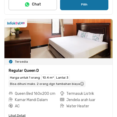
Chat
Pilih
Tersedia
Regular Queen D
Harga untuk 1 orang
10.4 m²
Lantai 3
Bisa dihuni maks. 2 orang dgn tambahan biaya
Queen Bed 160x200 cm
Termasuk Listrik
Kamar Mandi Dalam
Jendela arah luar
AC
Water Heater
Lihat Detail