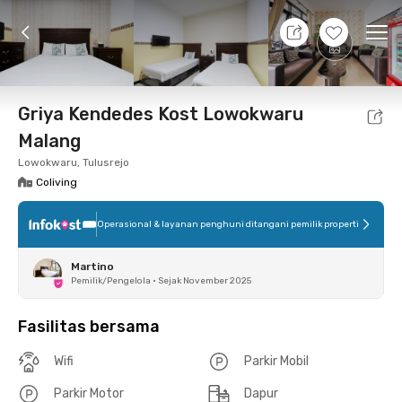
9 Agt 26 - Belum tahu
+
6
Ope
Foto
Fasilitas bersama
Lokasi
Kamar
Atura
Griya Kendedes Kost Lowokwaru
Malang
Lowokwaru, Tulusrejo
Coliving
Operasional & layanan penghuni ditangani pemilik properti
Martino
Pemilik/Pengelola
•
Sejak November 2025
Fasilitas bersama
Wifi
Parkir Mobil
Parkir Motor
Dapur