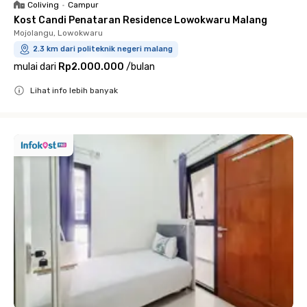
Coliving
•
Campur
Kost Candi Penataran Residence Lowokwaru Malang
Mojolangu, Lowokwaru
2.3 km dari politeknik negeri malang
mulai dari
Rp2.000.000
/
bulan
Lihat info lebih banyak
Close