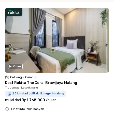
Video
Coliving
•
Campur
Kost Rukita The Coral Brawijaya Malang
Tlogomas, Lowokwaru
2.0 km dari politeknik negeri malang
mulai dari
Rp1.768.000
/
bulan
Lihat info lebih banyak