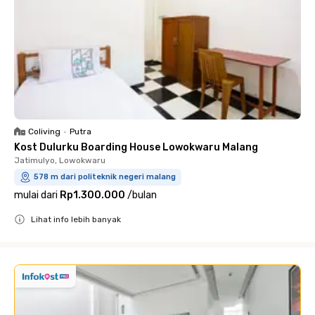
Coliving
•
Putra
Kost Dulurku Boarding House Lowokwaru Malang
Jatimulyo, Lowokwaru
578 m dari politeknik negeri malang
mulai dari
Rp1.300.000
/
bulan
Lihat info lebih banyak
Close