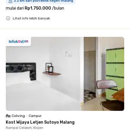
3.3 km dari politeknik negeri malang
mulai dari
Rp1.750.000
/
bulan
Lihat info lebih banyak
Close
Coliving
•
Campur
Kost Wijaya Letjen Sutoyo Malang
Rampal Celaket, Klojen