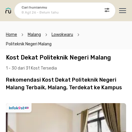
Cari hunianmu
8 Agt 26 - Belum tahu
Ope
Home
Malang
Lowokwaru
Politeknik Negeri Malang
Kost Dekat Politeknik Negeri Malang
1 - 30 dari 31 Kost
Tersedia
Rekomendasi Kost Dekat Politeknik Negeri
Malang Terbaik, Malang, Terdekat ke Kampus