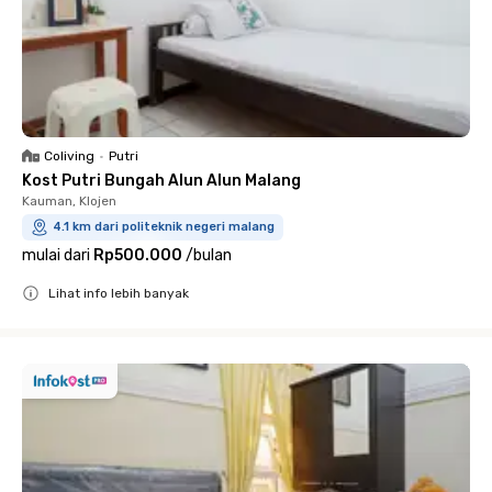
Coliving
•
Putri
Kost Putri Bungah Alun Alun Malang
Kauman, Klojen
4.1 km dari politeknik negeri malang
mulai dari
Rp500.000
/
bulan
Lihat info lebih banyak
Close