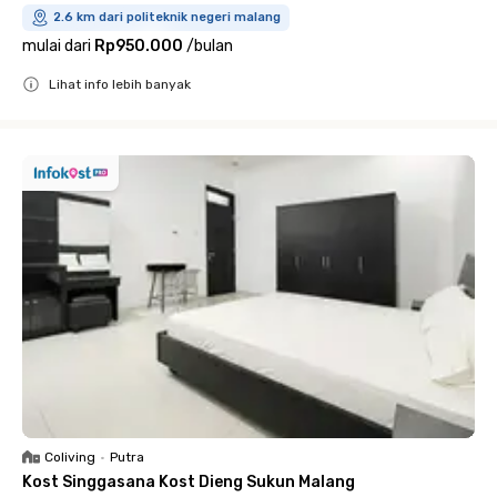
2.6 km dari politeknik negeri malang
mulai dari
Rp950.000
/
bulan
Lihat info lebih banyak
Close
Coliving
•
Putra
Kost Singgasana Kost Dieng Sukun Malang