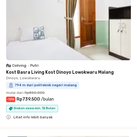
Coliving
•
Putri
Kost Basra Living Kost Dinoyo Lowokwaru Malang
Dinoyo, Lowokwaru
794 m dari politeknik negeri malang
mulai dari
Rp850.000
Rp739.500
/
bulan
-
13
%
Diskon sewa min. 12 Bulan
Lihat info lebih banyak
Close