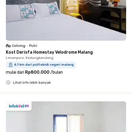
Coliving
•
Putri
Kost Derisfa Homestay Velodrome Malang
Lesanpuro, Kedungkandang
6.1 km dari politeknik negeri malang
mulai dari
Rp800.000
/
bulan
Lihat info lebih banyak
Close