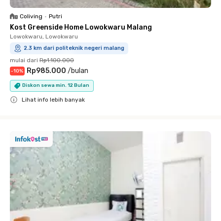
Coliving
•
Putri
Kost Greenside Home Lowokwaru Malang
Lowokwaru, Lowokwaru
2.3 km dari politeknik negeri malang
mulai dari
Rp1.100.000
Rp985.000
/
bulan
-
10
%
Diskon sewa min. 12 Bulan
Lihat info lebih banyak
Close