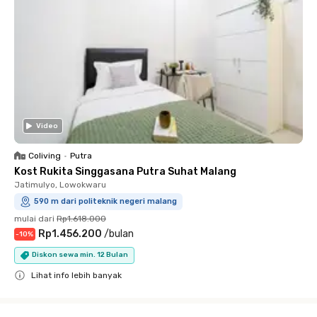
Video
Coliving
•
Putra
Kost Rukita Singgasana Putra Suhat Malang
Jatimulyo, Lowokwaru
590 m dari politeknik negeri malang
mulai dari
Rp1.618.000
Rp1.456.200
/
bulan
-
10
%
Diskon sewa min. 12 Bulan
Lihat info lebih banyak
Close