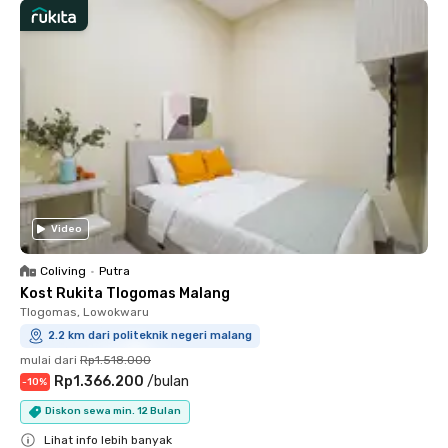
Video
Coliving
•
Putra
Kost Rukita Tlogomas Malang
Tlogomas, Lowokwaru
2.2 km dari politeknik negeri malang
mulai dari
Rp1.518.000
Rp1.366.200
/
bulan
-
10
%
Diskon sewa min. 12 Bulan
Lihat info lebih banyak