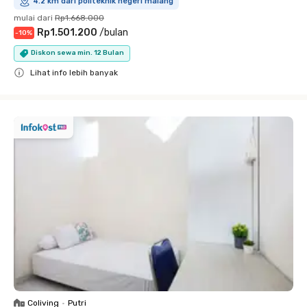
4.2 km dari politeknik negeri malang
mulai dari
Rp1.668.000
Rp1.501.200
/
bulan
-
10
%
Diskon sewa min. 12 Bulan
Lihat info lebih banyak
Close
Coliving
•
Putri