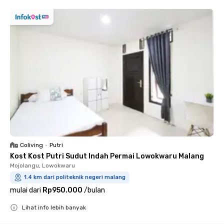
Coliving
•
Putri
Kost Kost Putri Sudut Indah Permai Lowokwaru Malang
Mojolangu, Lowokwaru
1.4 km dari politeknik negeri malang
mulai dari
Rp950.000
/
bulan
Lihat info lebih banyak
Close