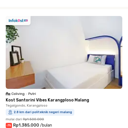
Close
Coliving
•
Putri
Kost Santorini Vibes Karangploso Malang
Tegalgondo, Karangploso
2.8 km dari politeknik negeri malang
mulai dari
Rp1.500.000
Rp1.385.000
/
bulan
-
7
%