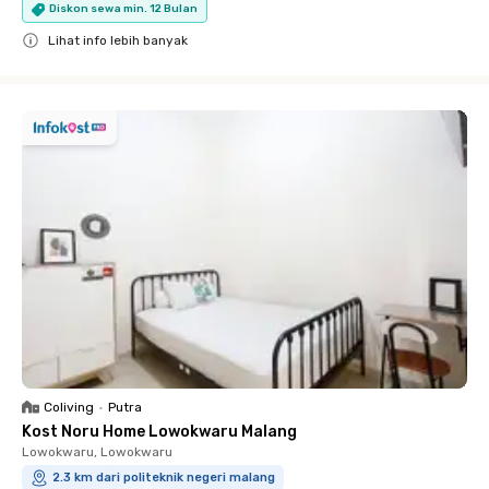
Diskon sewa min. 12 Bulan
Lihat info lebih banyak
Close
Coliving
•
Putra
Kost Noru Home Lowokwaru Malang
Lowokwaru, Lowokwaru
2.3 km dari politeknik negeri malang