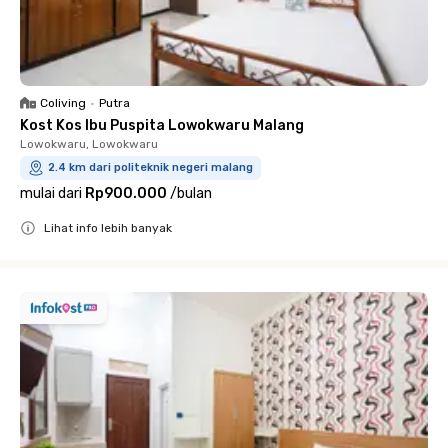
Coliving
•
Putra
Kost Kos Ibu Puspita Lowokwaru Malang
Lowokwaru, Lowokwaru
2.4 km dari politeknik negeri malang
mulai dari
Rp900.000
/
bulan
Lihat info lebih banyak
Close