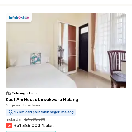
Close
Coliving
•
Putri
Kost Ani House Lowokwaru Malang
Merjosari, Lowokwaru
1.7 km dari politeknik negeri malang
mulai dari
Rp1.500.000
Rp1.385.000
/
bulan
-
7
%