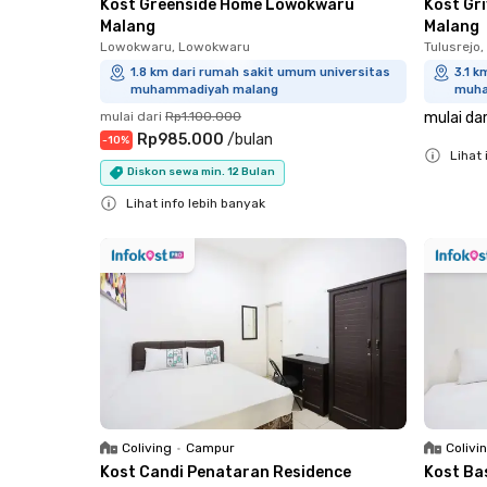
Kost Greenside Home Lowokwaru
Kost Gr
Malang
Malang
Lowokwaru, Lowokwaru
Tulusrejo
1.8 km dari rumah sakit umum universitas
3.1 k
muhammadiyah malang
muha
mulai dari
Rp1.100.000
mulai dar
Rp985.000
/
bulan
-
10
%
Lihat 
Diskon sewa min. 12 Bulan
Close
Lihat info lebih banyak
Close
Coliving
•
Campur
Colivi
Kost Candi Penataran Residence
Kost Ba