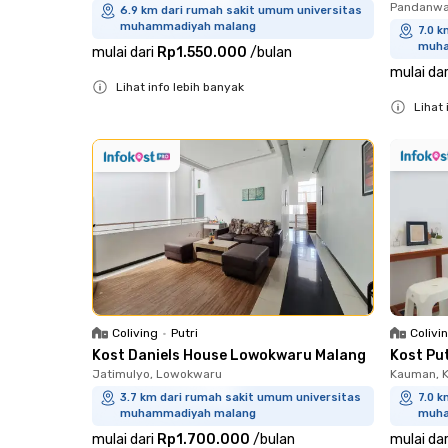
Pandanwan
6.9 km dari rumah sakit umum universitas
muhammadiyah malang
7.0 k
muha
mulai dari
Rp1.550.000
/
bulan
mulai dar
Lihat info lebih banyak
Lihat 
Close
Close
Colivi
Coliving
•
Putri
Kost Pu
Kost Daniels House Lowokwaru Malang
Kauman, K
Jatimulyo, Lowokwaru
7.0 k
3.7 km dari rumah sakit umum universitas
muha
muhammadiyah malang
mulai dar
mulai dari
Rp1.700.000
/
bulan