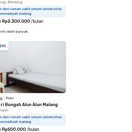
gi, Blimbing
m dari rumah sakit umum universitas
mmadiyah malang
i
Rp2.300.000
/
bulan
info lebih banyak
ng
•
Putri
tri Bungah Alun Alun Malang
lojen
m dari rumah sakit umum universitas
mmadiyah malang
i
Rp500.000
/
bulan