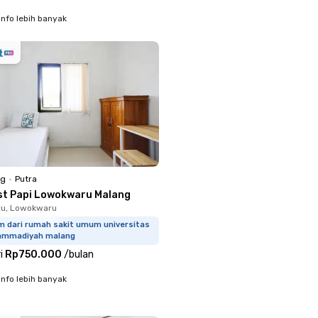
info lebih banyak
ng
•
Putra
st Papi Lowokwaru Malang
u, Lowokwaru
km dari rumah sakit umum universitas
mmadiyah malang
i
Rp750.000
/
bulan
info lebih banyak