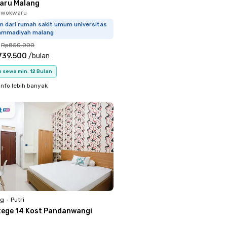
aru Malang
Lowokwaru
km dari rumah sakit umum universitas
mmadiyah malang
Rp850.000
739.500
/
bulan
 sewa min. 12 Bulan
info lebih banyak
ng
•
Putri
tege 14 Kost Pandanwangi