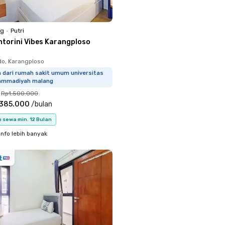
ng
•
Putri
ntorini Vibes Karangploso
o, Karangploso
m dari rumah sakit umum universitas
mmadiyah malang
Rp1.500.000
.385.000
/
bulan
 sewa min. 12 Bulan
info lebih banyak