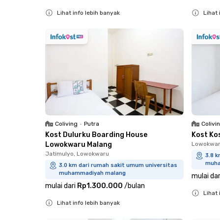
Lihat 
Lihat info lebih banyak
Close
Close
Coliving
•
Putra
Colivi
Kost Dulurku Boarding House
Kost Ko
Lowokwaru Malang
Lowokwar
Jatimulyo, Lowokwaru
3.8 
muha
3.0 km dari rumah sakit umum universitas
muhammadiyah malang
mulai dar
mulai dari
Rp1.300.000
/
bulan
Lihat 
Lihat info lebih banyak
Close
Close