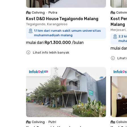
Coliving
•
Putra
Colivi
Kost D&D House Tegalgondo Malang
Kost Pe
Tegalgondo, Karangploso
Malang
Merjosari
1.1 km dari rumah sakit umum universitas
muhammadiyah malang
2.2 
muha
mulai dari
Rp1.300.000
/
bulan
mulai dar
Lihat info lebih banyak
Lihat 
Close
Close
Coliving
•
Putri
Colivi