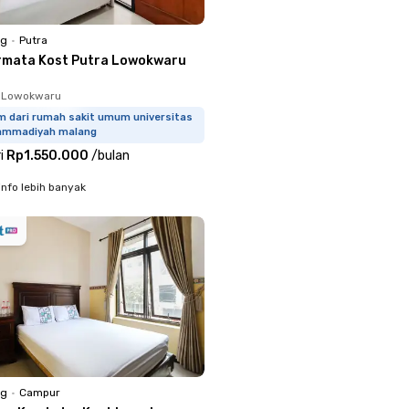
ng
•
Putra
rmata Kost Putra Lowokwaru
, Lowokwaru
km dari rumah sakit umum universitas
mmadiyah malang
i
Rp1.550.000
/
bulan
info lebih banyak
ng
•
Campur