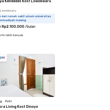
iya Kendedes Kost Lowokwaru
, Lowokwaru
m dari rumah sakit umum universitas
mmadiyah malang
i
Rp2.100.000
/
bulan
info lebih banyak
ng
•
Putri
sra Living Kost Dinoyo