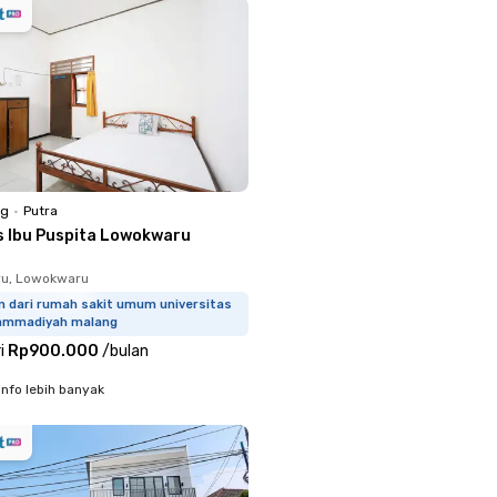
ng
•
Putra
s Ibu Puspita Lowokwaru
u, Lowokwaru
m dari rumah sakit umum universitas
mmadiyah malang
i
Rp900.000
/
bulan
info lebih banyak