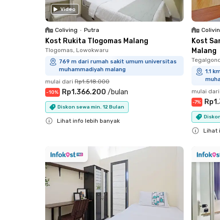
Video
Coliving
•
Putra
Colivi
Kost Rukita Tlogomas Malang
Kost Sa
Tlogomas, Lowokwaru
Malang
Tegalgond
769 m dari rumah sakit umum universitas
muhammadiyah malang
1.1 k
muha
mulai dari
Rp1.518.000
Rp1.366.200
/
bulan
mulai dari
-
10
%
Rp1
-
7
%
Diskon sewa min. 12 Bulan
Diskon
Lihat info lebih banyak
Lihat 
Close
Close