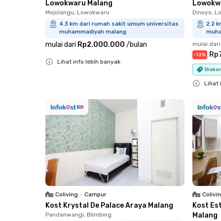
Lowokwaru Malang
Lowokw
Mojolangu, Lowokwaru
Dinoyo, 
4.3 km dari rumah sakit umum universitas
2.2 
muhammadiyah malang
muha
mulai dari
Rp2.000.000
/
bulan
mulai dari
Rp
-
13
%
Lihat info lebih banyak
Diskon
Close
Lihat 
Close
Coliving
•
Campur
Colivi
Kost Krystal De Palace Araya Malang
Kost Es
Pandanwangi, Blimbing
Malang