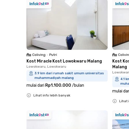
Coliving
•
Putri
Colivi
Kost Miracle Kost Lowokwaru Malang
Kost Ko
Lowokwaru, Lowokwaru
Malang
Lowokwar
3.9 km dari rumah sakit umum universitas
muhammadiyah malang
4.1 k
muha
mulai dari
Rp1.100.000
/
bulan
mulai dar
Lihat info lebih banyak
Lihat 
Close
Close