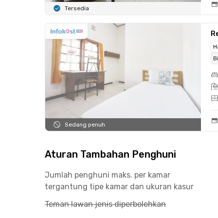
Tersedia
Re
H
B
Sedang penuh
Aturan Tambahan Penghuni
Jumlah penghuni maks. per kamar
tergantung tipe kamar dan ukuran kasur
Teman lawan jenis diperbolehkan