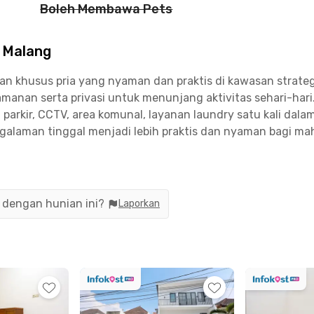
Boleh Membawa Pets
 Malang
n khusus pria yang nyaman dan praktis di kawasan strategi
manan serta privasi untuk menunjang aktivitas sehari-h
ea parkir, CCTV, area komunal, layanan laundry satu kali da
engalaman tinggal menjadi lebih praktis dan nyaman bagi ma
ampus dan fasilitas umum. Plaza Araya dapat dicapai dalam 
12 menit, serta Universitas Negeri Malang, Universitas Braw
 booking kamar pilihanmu!
n dengan hunian ini?
Laporkan