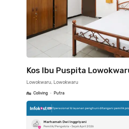
Kos Ibu Puspita Lowokwar
Lowokwaru, Lowokwaru
Coliving
•
Putra
Operasional & layanan penghuni ditangani pemilik pro
Marhamah Dwi Inggriyani
Pemilik/Pengelola
•
Sejak April 2026