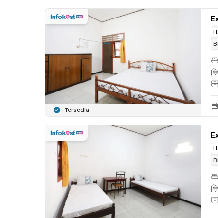
Ex
H
B
Tersedia
Ex
H
B