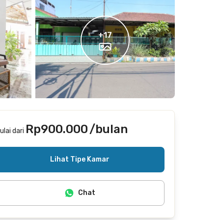
+
17
Rp900.000
/bulan
ulai dari
Termasuk internet/wifi, cleaning
Lihat Tipe Kamar
Chat