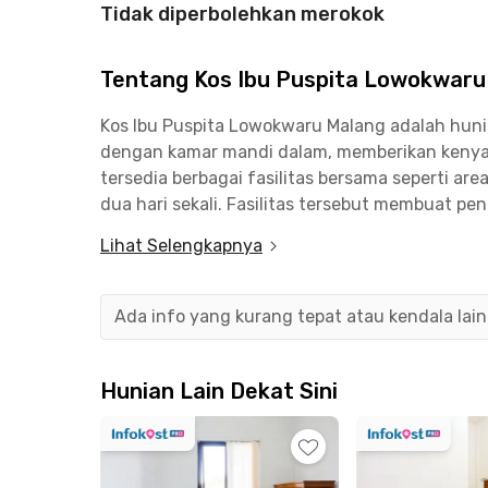
Tidak diperbolehkan merokok
Tentang Kos Ibu Puspita Lowokwaru
Kos Ibu Puspita Lowokwaru Malang adalah hunia
dengan kamar mandi dalam, memberikan kenya
tersedia berbagai fasilitas bersama seperti ar
dua hari sekali. Fasilitas tersebut membuat p
sangat ideal dengan akses mudah ke berbagai k
Lihat Selengkapnya
Universitas Islam Negeri Maulana Malik Ibrahim 
dalam waktu sekitar 13 menit berkendara. Ayo,
Ada info yang kurang tepat atau kendala lai
Hunian Lain Dekat Sini