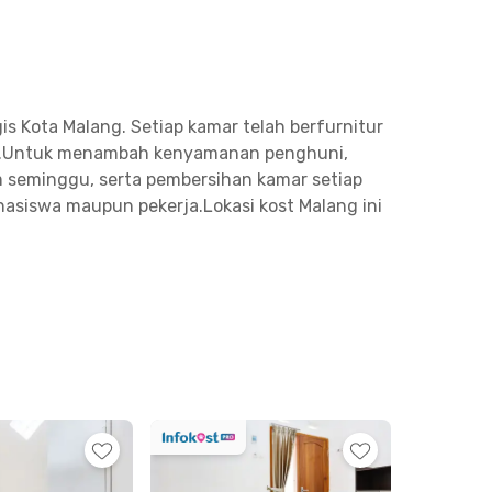
s Kota Malang. Setiap kamar telah berfurnitur
ari.Untuk menambah kenyamanan penghuni,
lam seminggu, serta pembersihan kamar setiap
hasiswa maupun pekerja.Lokasi kost Malang ini
9 menit, Persada Hospital sekitar 10 menit,
ijaya, dan Mall Dinoyo City dapat dijangkau