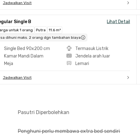
Jadwalkan Visit
gular Single B
Lihat Detail
arga untuk 1 orang
Putra
11.6 m²
isa dihuni maks. 2 orang dgn tambahan biaya
Single Bed 90x200 cm
Termasuk Listrik
Kamar Mandi Dalam
Jendela arah luar
Meja
Lemari
Jadwalkan Visit
Pasutri Diperbolehkan
Penghuni perlu membawa extra bed sendiri