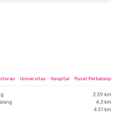
ntoran
Universitas
Hospital
Pusat Perbelanjaan & Hibura
ng
2.59 km
alang
4.3 km
4.51 km