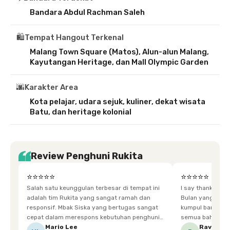
Bandara Abdul Rachman Saleh
🛍️
Tempat Hangout Terkenal
Malang Town Square (Matos), Alun-alun Malang,
Kayutangan Heritage, dan Mall Olympic Garden
🌆
Karakter Area
Kota pelajar, udara sejuk, kuliner, dekat wisata
Batu, dan heritage kolonial
Review Penghuni Rukita
⭐⭐⭐⭐⭐
⭐⭐⭐⭐⭐
Salah satu keunggulan terbesar di tempat ini
I say thankyou s
adalah tim Rukita yang sangat ramah dan
Bulan yang super happy! banyak tem
responsif. Mbak Siska yang bertugas sangat
kumpul bareng mak
cepat dalam merespons kebutuhan penghuni.
semua bahagia ad
Ketika saya meminta keset karena sempat
mgkn saran dari air aja & kebersihan lebih di
Mario Lee
Ravena