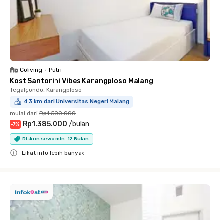
Coliving
•
Putri
Kost Santorini Vibes Karangploso Malang
Tegalgondo, Karangploso
4.3 km dari Universitas Negeri Malang
mulai dari
Rp1.500.000
Rp1.385.000
/
bulan
-
7
%
Diskon sewa min. 12 Bulan
Lihat info lebih banyak
Close