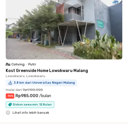
Coliving
•
Putri
Kost Greenside Home Lowokwaru Malang
Lowokwaru, Lowokwaru
3.8 km dari Universitas Negeri Malang
mulai dari
Rp1.100.000
Rp985.000
/
bulan
-
10
%
Diskon sewa min. 12 Bulan
Lihat info lebih banyak
Close