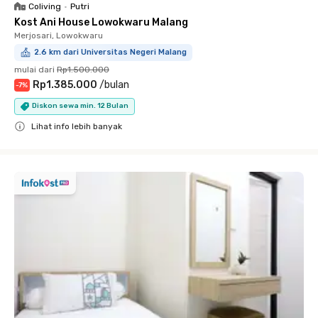
Coliving
•
Putri
Kost Ani House Lowokwaru Malang
Merjosari, Lowokwaru
2.6 km dari Universitas Negeri Malang
mulai dari
Rp1.500.000
Rp1.385.000
/
bulan
-
7
%
Diskon sewa min. 12 Bulan
Lihat info lebih banyak
Close