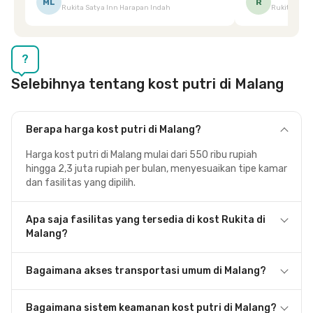
ML
R
Rukita Satya Inn Harapan Indah
Rukita Dimi
terpeleset, permintaan tersebut langsung
tingkatka
dipenuhi dengan cepat. Terima kasih Mbak
Siska.
?
Selebihnya tentang kost putri di Malang
Berapa harga kost putri di Malang?
Harga kost putri di Malang mulai dari 550 ribu rupiah
hingga 2,3 juta rupiah per bulan, menyesuaikan tipe kamar
dan fasilitas yang dipilih.
Apa saja fasilitas yang tersedia di kost Rukita di
Malang?
Bagaimana akses transportasi umum di Malang?
Bagaimana sistem keamanan kost putri di Malang?