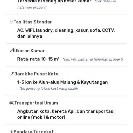
Tersedia di sebagian besar kamar
*cek detail di
halaman properti
✨
Fasilitas Standar
AC, WiFi, laundry, cleaning, kasur, sofa, CCTV,
dan lainnya
📐
Ukuran Kamar
Rata-rata 10-15 m²
*cek info kamar di halaman properti
📍
Jarak ke Pusat Kota
1-5 km ke Alun-alun Malang & Kayutangan
*tergantung lokasi kost yang dipilih
🚌
Transportasi Umum
Angkutan kota, Kereta Api, dan transportasi
online (mobil & motor)
✈️
Bandara Terdekat