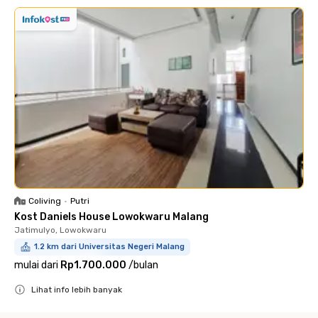
Coliving
•
Putri
Kost Daniels House Lowokwaru Malang
Jatimulyo, Lowokwaru
1.2 km dari Universitas Negeri Malang
mulai dari
Rp1.700.000
/
bulan
Lihat info lebih banyak
Close