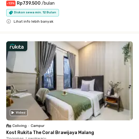
Rp739.500
/
bulan
-
13
%
Diskon sewa min. 12 Bulan
Lihat info lebih banyak
Close
Video
Coliving
•
Campur
Kost Rukita The Coral Brawijaya Malang
Tlogomas, Lowokwaru