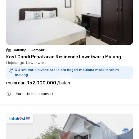
Coliving
•
Campur
Kost Candi Penataran Residence Lowokwaru Malang
Mojolangu, Lowokwaru
3.4 km dari universitas islam negeri maulana malik ibrahim
malang
mulai dari
Rp2.000.000
/
bulan
Lihat info lebih banyak
Close