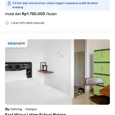
3.8 km dari universitas islam negeri maulana malik ibrahim
malang
mulai dari
Rp1.750.000
/
bulan
Lihat info lebih banyak
Close
Coliving
•
Campur
Kost Wijaya Letjen Sutoyo Malang