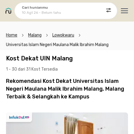
Cari hunianmu
10 Agt 26 - Belum tahu
Ope
Home
Malang
Lowokwaru
Universitas Islam Negeri Maulana Malik Ibrahim Malang
Kost Dekat UIN Malang
1 - 30 dari 31 Kost
Tersedia
Rekomendasi Kost Dekat Universitas Islam
Negeri Maulana Malik Ibrahim Malang, Malang
Terbaik & Selangkah ke Kampus