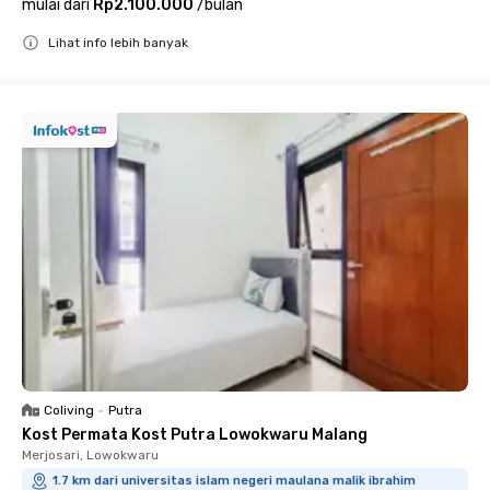
mulai dari
Rp2.100.000
/
bulan
Lihat info lebih banyak
Close
Coliving
•
Putra
Kost Permata Kost Putra Lowokwaru Malang
Merjosari, Lowokwaru
1.7 km dari universitas islam negeri maulana malik ibrahim