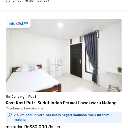
Lihat info lebih banyak
Close
Coliving
•
Putri
Kost Kost Putri Sudut Indah Permai Lowokwaru Malang
Mojolangu, Lowokwaru
2.4 km dari universitas islam negeri maulana malik ibrahim
malang
mulai dari
Rp950.000
/
bulan