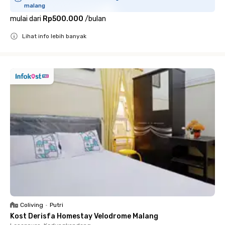
malang
mulai dari
Rp500.000
/
bulan
Lihat info lebih banyak
Close
Coliving
•
Putri
Kost Derisfa Homestay Velodrome Malang