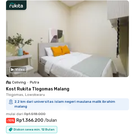
Video
Coliving
•
Putra
Kost Rukita Tlogomas Malang
Tlogomas, Lowokwaru
2.2 km dari universitas islam negeri maulana malik ibrahim
malang
mulai dari
Rp1.518.000
Rp1.366.200
/
bulan
-
10
%
Diskon sewa min. 12 Bulan