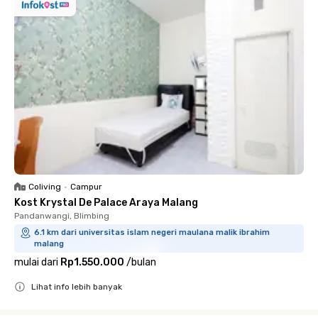
Coliving
•
Campur
Kost Krystal De Palace Araya Malang
Pandanwangi, Blimbing
6.1 km dari universitas islam negeri maulana malik ibrahim
malang
mulai dari
Rp1.550.000
/
bulan
Lihat info lebih banyak
Close