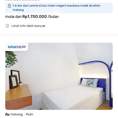
1.6 km dari universitas islam negeri maulana malik ibrahim
malang
mulai dari
Rp1.700.000
/
bulan
Lihat info lebih banyak
Close
Coliving
•
Putri