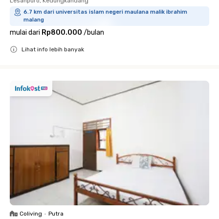
Lesanpuro, Kedungkandang
6.7 km dari universitas islam negeri maulana malik ibrahim
malang
mulai dari
Rp800.000
/
bulan
Lihat info lebih banyak
Close
Coliving
•
Putra