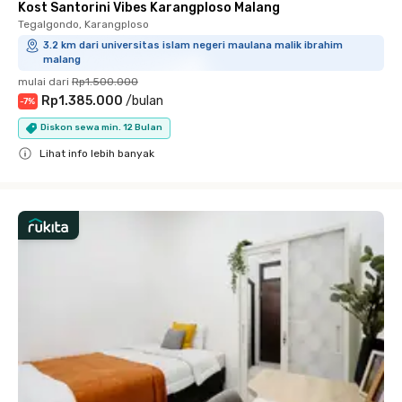
Kost Santorini Vibes Karangploso Malang
Tegalgondo, Karangploso
3.2 km dari universitas islam negeri maulana malik ibrahim
malang
mulai dari
Rp1.500.000
Rp1.385.000
/
bulan
-
7
%
Diskon sewa min. 12 Bulan
Lihat info lebih banyak
Close