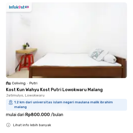
Coliving
•
Putri
Kost Kun Wahyu Kost Putri Lowokwaru Malang
Jatimulyo, Lowokwaru
1.2 km dari universitas islam negeri maulana malik ibrahim
malang
mulai dari
Rp800.000
/
bulan
Lihat info lebih banyak
Close