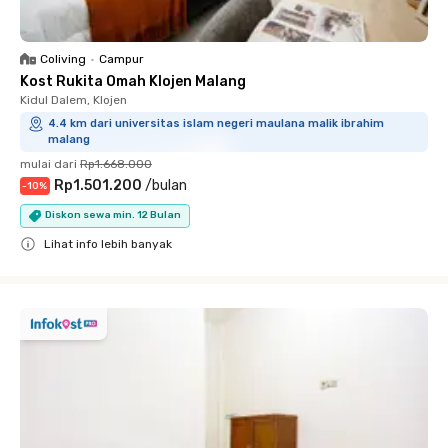
Coliving
•
Campur
Kost Rukita Omah Klojen Malang
Kidul Dalem, Klojen
4.4 km dari universitas islam negeri maulana malik ibrahim
malang
mulai dari
Rp1.668.000
Rp1.501.200
/
bulan
-
10
%
Diskon sewa min. 12 Bulan
Lihat info lebih banyak
Close