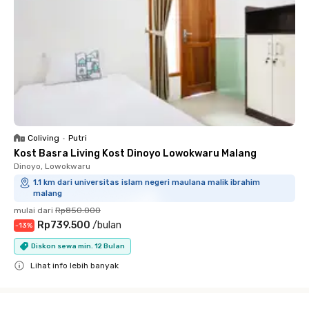
Coliving
•
Putri
Kost Basra Living Kost Dinoyo Lowokwaru Malang
Dinoyo, Lowokwaru
1.1 km dari universitas islam negeri maulana malik ibrahim
malang
mulai dari
Rp850.000
Rp739.500
/
bulan
-
13
%
Diskon sewa min. 12 Bulan
Lihat info lebih banyak
Close