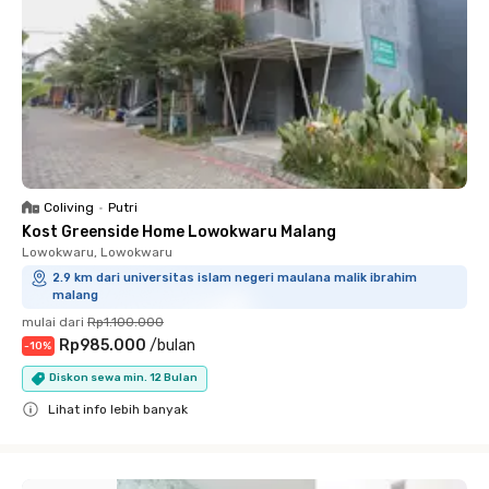
Coliving
•
Putri
Kost Greenside Home Lowokwaru Malang
Lowokwaru, Lowokwaru
2.9 km dari universitas islam negeri maulana malik ibrahim
malang
mulai dari
Rp1.100.000
Rp985.000
/
bulan
-
10
%
Diskon sewa min. 12 Bulan
Lihat info lebih banyak
Close