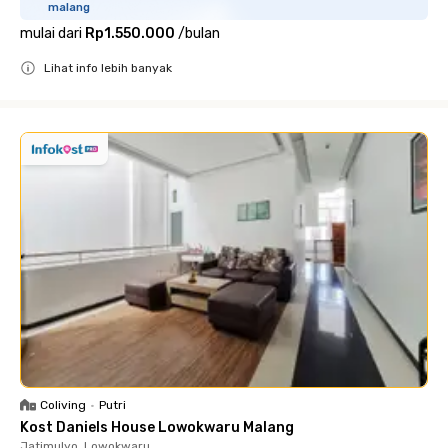
malang
mulai dari
Rp1.550.000
/
bulan
Lihat info lebih banyak
Close
Coliving
•
Putri
Kost Daniels House Lowokwaru Malang
Jatimulyo, Lowokwaru