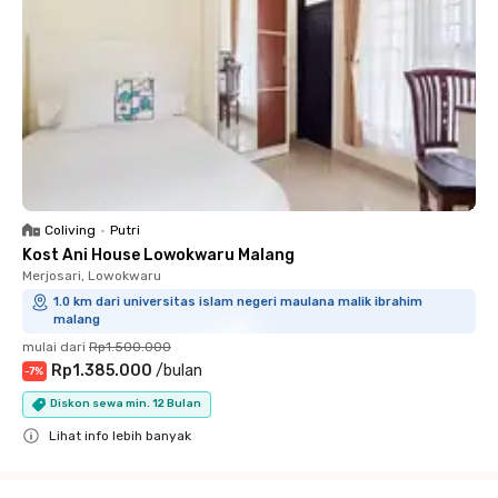
Coliving
•
Putri
Kost Ani House Lowokwaru Malang
Merjosari, Lowokwaru
1.0 km dari universitas islam negeri maulana malik ibrahim
malang
mulai dari
Rp1.500.000
Rp1.385.000
/
bulan
-
7
%
Diskon sewa min. 12 Bulan
Lihat info lebih banyak
Close