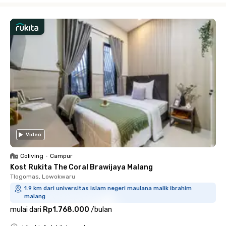
Video
Coliving
•
Campur
Kost Rukita The Coral Brawijaya Malang
Tlogomas, Lowokwaru
1.9 km dari universitas islam negeri maulana malik ibrahim
malang
mulai dari
Rp1.768.000
/
bulan