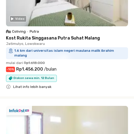
Video
Coliving
•
Putra
Kost Rukita Singgasana Putra Suhat Malang
Jatimulyo, Lowokwaru
1.6 km dari universitas islam negeri maulana malik ibrahim
malang
mulai dari
Rp1.618.000
Rp1.456.200
/
bulan
-
10
%
Diskon sewa min. 12 Bulan
Lihat info lebih banyak
Close