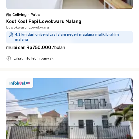
Coliving
•
Putra
Kost Kost Papi Lowokwaru Malang
Lowokwaru, Lowokwaru
4.2 km dari universitas islam negeri maulana malik ibrahim
malang
mulai dari
Rp750.000
/
bulan
Lihat info lebih banyak
Close