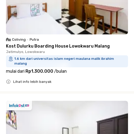
Coliving
•
Putra
Kost Dulurku Boarding House Lowokwaru Malang
Jatimulyo, Lowokwaru
1.6 km dari universitas islam negeri maulana malik ibrahim
malang
mulai dari
Rp1.300.000
/
bulan
Lihat info lebih banyak
Close