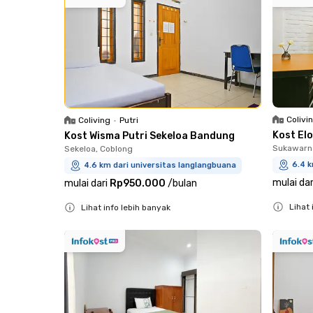
Colivi
Coliving
•
Putri
Kost El
Kost Wisma Putri Sekeloa Bandung
Sukawarna
Sekeloa, Coblong
6.4 k
4.6 km dari universitas langlangbuana
mulai dar
mulai dari
Rp950.000
/
bulan
Lihat 
Lihat info lebih banyak
Close
Close