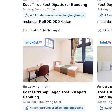
Kost Tirda Kost Dipatiukur Bandung
Kost Ga
Sadang Serang, Coblong
Sukaluyu,
4.0 km dari universitas langlangbuana
4.1 k
mulai dari
Rp800.000
/
bulan
mulai dar
Lihat info lebih banyak
Lihat 
Close
Close
Coliving
•
Putri
Colivi
Kost Putri Sapujagad Kost Surapati
Kost Ku
Bandung
Bandun
Sukaluyu, Cibeunying Kaler
Kebon Leg
4.1 km dari universitas langlangbuana
3.2 k