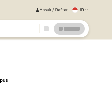
Masuk / Daftar
ID
mpus