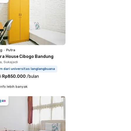
ng
•
Putra
ora House Cibogo Bandung
, Sukajadi
m dari universitas langlangbuana
i
Rp850.000
/
bulan
info lebih banyak