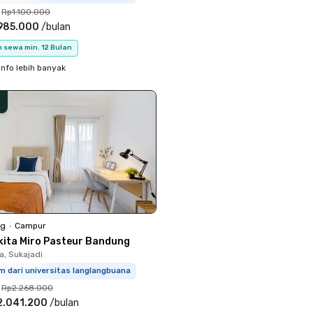
Rp1.100.000
985.000
/
bulan
 sewa min. 12 Bulan
info lebih banyak
ng
•
Campur
kita Miro Pasteur Bandung
, Sukajadi
m dari universitas langlangbuana
Rp2.268.000
2.041.200
/
bulan