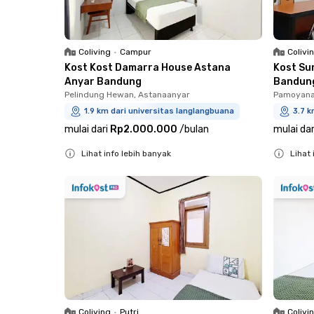
Coliving
•
Campur
Colivi
Kost Kost Damarra House Astana
Kost Su
Anyar Bandung
Bandun
Pelindung Hewan, Astanaanyar
Pamoyana
1.9 km dari universitas langlangbuana
3.7 k
mulai dari
Rp2.000.000
/
bulan
mulai dar
Lihat info lebih banyak
Lihat 
Close
Close
Coliving
•
Putri
Colivi