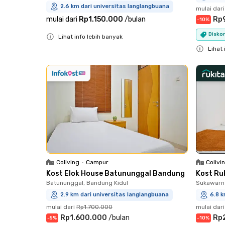
2.6 km dari universitas langlangbuana
mulai dari
mulai dari
Rp1.150.000
/
bulan
Rp
-
10
%
Diskon
Lihat info lebih banyak
Close
Lihat 
Close
Coliving
•
Campur
Colivi
Kost Elok House Batununggal Bandung
Kost Ru
Batununggal, Bandung Kidul
Sukawarna
2.9 km dari universitas langlangbuana
6.8 k
mulai dari
Rp1.700.000
mulai dari
Rp1.600.000
/
bulan
Rp
-
5
%
-
10
%