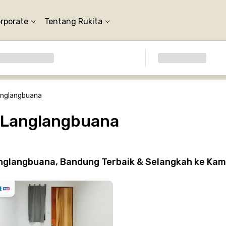
orporate
Tentang Rukita
anglangbuana
s Langlangbuana
nglangbuana, Bandung Terbaik & Selangkah ke Ka