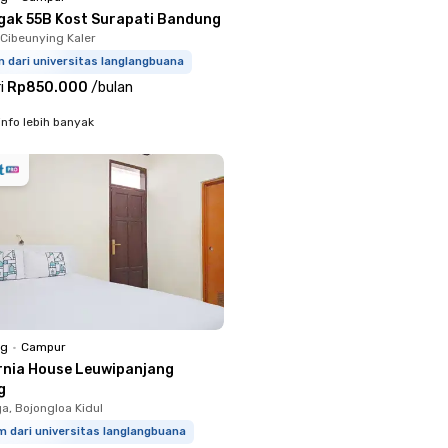
gak 55B Kost Surapati Bandung
 Cibeunying Kaler
m dari universitas langlangbuana
i
Rp850.000
/
bulan
info lebih banyak
ng
•
Campur
rnia House Leuwipanjang
g
a, Bojongloa Kidul
m dari universitas langlangbuana