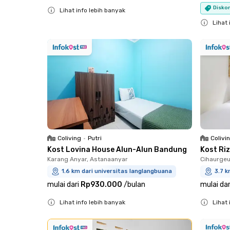
Diskon
Lihat info lebih banyak
Close
Lihat 
Close
Coliving
•
Putri
Colivi
Kost Lovina House Alun-Alun Bandung
Kost Ri
Karang Anyar, Astanaanyar
Cihaurgeul
1.6 km dari universitas langlangbuana
3.7 k
mulai dari
Rp930.000
/
bulan
mulai dar
Lihat info lebih banyak
Lihat 
Close
Close