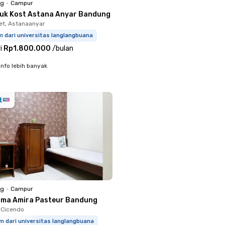
ng
•
Campur
juk Kost Astana Anyar Bandung
t, Astanaanyar
m dari universitas langlangbuana
i
Rp1.800.000
/
bulan
info lebih banyak
ng
•
Campur
sma Amira Pasteur Bandung
, Cicendo
m dari universitas langlangbuana