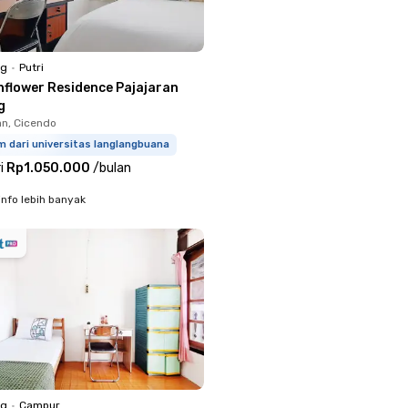
ng
•
Putri
nflower Residence Pajajaran
g
n, Cicendo
m dari universitas langlangbuana
i
Rp1.050.000
/
bulan
info lebih banyak
ng
•
Campur