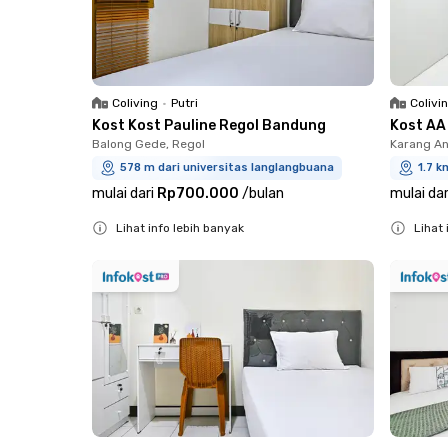
Coliving
•
Putri
Colivi
Kost Kost Pauline Regol Bandung
Kost AA
Balong Gede, Regol
Karang An
578 m dari universitas langlangbuana
1.7 k
mulai dari
Rp700.000
/
bulan
mulai dar
Lihat info lebih banyak
Lihat 
Close
Close