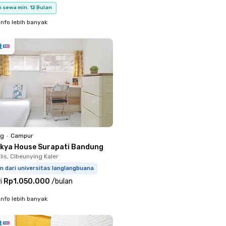
 sewa min. 12 Bulan
info lebih banyak
ng
•
Campur
zkya House Surapati Bandung
is, Cibeunying Kaler
m dari universitas langlangbuana
i
Rp1.050.000
/
bulan
info lebih banyak