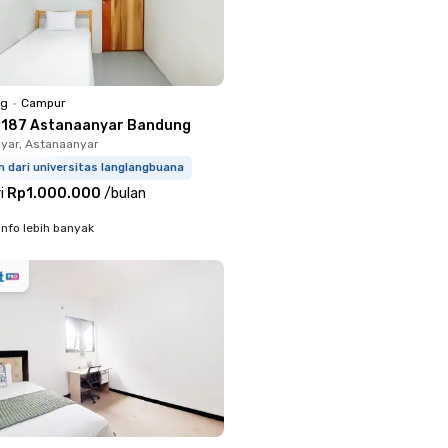
ng
•
Campur
 187 Astanaanyar Bandung
yar, Astanaanyar
m dari universitas langlangbuana
i
Rp1.000.000
/
bulan
info lebih banyak