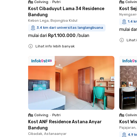
Coliving
•
Putri
Colivi
Kost Cibaduyut Lama 34 Residence
Kost Se
Bandung
Nyengsere
Kebon Lega, Bojongloa Kidul
1.4 k
3.4 km dari universitas langlangbuana
mulai dar
mulai dari
Rp1.100.000
/
bulan
Lihat 
Lihat info lebih banyak
Close
Close
Coliving
•
Putri
Colivi
Kost ANF Residence Astana Anyar
Kost Wi
Bandung
Pajajaran
Cibadak, Astanaanyar
4.9 k