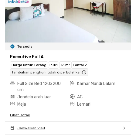
Tersedia
Executive Full A
Harga untuk 1 orang
Putri
16 m²
Lantai 2
Tambahan penghuni tidak diperbolehkan
Full Size Bed 120x200
Kamar Mandi Dalam
cm
Jendela arah luar
AC
Meja
Lemari
Lihat Detail
Jadwalkan Visit