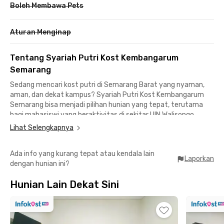
Boleh Membawa Pets
Aturan Menginap
Tentang Syariah Putri Kost Kembangarum
Semarang
Sedang mencari kost putri di Semarang Barat yang nyaman,
aman, dan dekat kampus? Syariah Putri Kost Kembangarum
Semarang bisa menjadi pilihan hunian yang tepat, terutama
bagi mahasiswi yang beraktivitas di sekitar UIN Walisongo
Semarang.
Lihat Selengkapnya
Berlokasi di Jalan Borobudur Raya No.15, Kembangarum,
Ada info yang kurang tepat atau kendala lain
Semarang Barat, kost ini menawarkan kemudahan mobilitas
Laporkan
dengan hunian ini?
sekaligus lingkungan tinggal yang lebih tenang dan kondusif.
Dari hunian ini, perjalanan menuju kampus UIN Walisongo hanya
Hunian Lain Dekat Sini
membutuhkan waktu sekitar delapan menit. Jarak yang dekat
tentu membuat aktivitas kuliah menjadi lebih praktis dan
mengurangi risiko terlambat datang ke kelas.