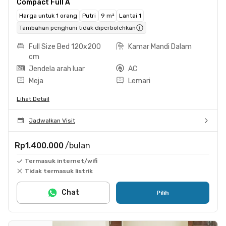
Compact Full A
Harga untuk 1 orang
Putri
9 m²
Lantai 1
Tambahan penghuni tidak diperbolehkan
Full Size Bed 120x200
Kamar Mandi Dalam
cm
Jendela arah luar
AC
Meja
Lemari
Lihat Detail
Jadwalkan Visit
Rp1.400.000
/bulan
Termasuk internet/wifi
Tidak termasuk listrik
Chat
Pilih