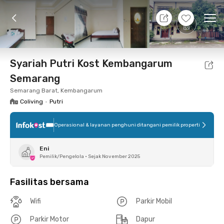
8 Agt 26 - Belum tahu
+
6
Ope
Foto
Fasilitas bersama
Lokasi
Kamar
Atura
Syariah Putri Kost Kembangarum
Semarang
Semarang Barat, Kembangarum
Coliving
•
Putri
Operasional & layanan penghuni ditangani pemilik properti
Eni
Pemilik/Pengelola
•
Sejak November 2025
Fasilitas bersama
Wifi
Parkir Mobil
Parkir Motor
Dapur