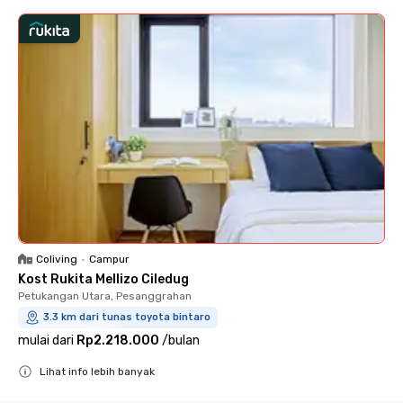
Coliving
•
Campur
Kost Rukita Mellizo Ciledug
Petukangan Utara, Pesanggrahan
3.3 km dari tunas toyota bintaro
mulai dari
Rp2.218.000
/
bulan
Lihat info lebih banyak
Close