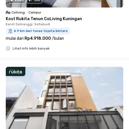
Video
360
Coliving
•
Campur
Kost Rukita Tenun CoLiving Kuningan
Karet Semanggi, Setiabudi
6.9 km dari tunas toyota bintaro
mulai dari
Rp4.918.000
/
bulan
Lihat info lebih banyak
Close