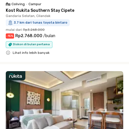
Coliving
•
Campur
Kost Rukita Southern Stay Cipete
Gandaria Selatan, Cilandak
3.7 km dari tunas toyota bintaro
mulai dari
Rp3.268.000
Rp2.768.000
/
bulan
-
15
%
Diskon di bulan pertama
Lihat info lebih banyak
Close