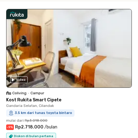
Video
Coliving
•
Campur
Kost Rukita Smart Cipete
Gandaria Selatan, Cilandak
3.5 km dari tunas toyota bintaro
mulai dari
Rp3.018.000
Rp2.718.000
/
bulan
-
9
%
Diskon di bulan pertama