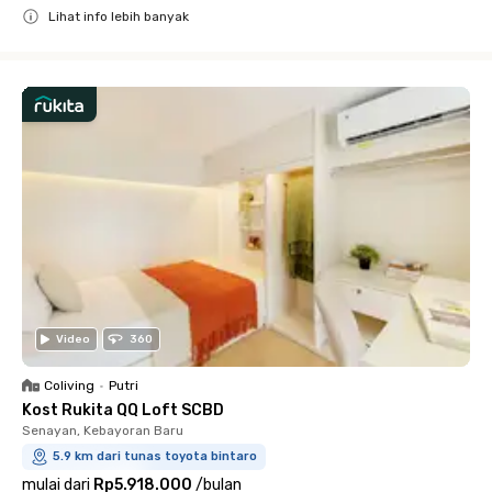
Lihat info lebih banyak
Close
Video
360
Coliving
•
Putri
Kost Rukita QQ Loft SCBD
Senayan, Kebayoran Baru
5.9 km dari tunas toyota bintaro
mulai dari
Rp5.918.000
/
bulan