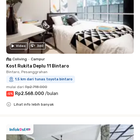
Video
360
Coliving
•
Campur
Kost Rukita Deplu 11 Bintaro
Bintaro, Pesanggrahan
1.5 km dari tunas toyota bintaro
mulai dari
Rp2.718.000
Rp2.568.000
/
bulan
-
5
%
Lihat info lebih banyak
Close