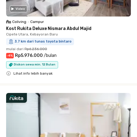
Video
Coliving
•
Campur
Kost Rukita Deluxe Nismara Abdul Majid
Cipete Utara, Kebayoran Baru
3.7 km dari tunas toyota bintaro
mulai dari
Rp6.236.000
Rp5.976.000
/
bulan
-
4
%
Diskon sewa min. 12 Bulan
Lihat info lebih banyak
Close