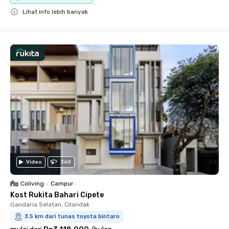
Lihat info lebih banyak
Close
Video
360
Coliving
•
Campur
Kost Rukita Bahari Cipete
Gandaria Selatan, Cilandak
3.5 km dari tunas toyota bintaro