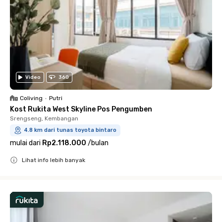
Video
360
Coliving
•
Putri
Kost Rukita West Skyline Pos Pengumben
Srengseng, Kembangan
4.8 km dari tunas toyota bintaro
mulai dari
Rp2.118.000
/
bulan
Lihat info lebih banyak
Close