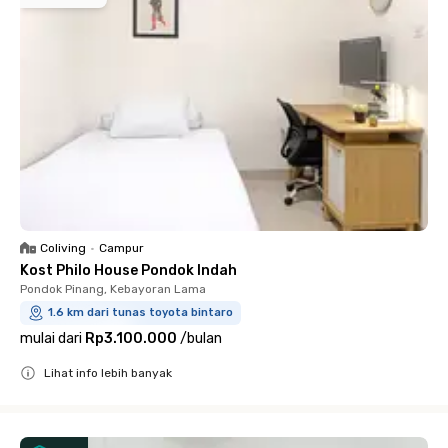
Coliving
•
Campur
Kost Philo House Pondok Indah
Pondok Pinang, Kebayoran Lama
1.6 km dari tunas toyota bintaro
mulai dari
Rp3.100.000
/
bulan
Lihat info lebih banyak
Close