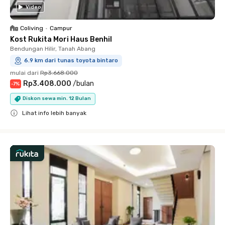
Video
Coliving
•
Campur
Kost Rukita Mori Haus Benhil
Bendungan Hilir, Tanah Abang
6.9 km dari tunas toyota bintaro
mulai dari
Rp3.668.000
Rp3.408.000
/
bulan
-
7
%
Diskon sewa min. 12 Bulan
Lihat info lebih banyak
Close