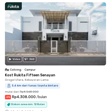
Video
360
Coliving
•
Campur
Kost Rukita Fifteen Senayan
Grogol Utara, Kebayoran Lama
5.6 km dari tunas toyota bintaro
mulai dari
Rp4.568.000
Rp4.308.000
/
bulan
-
5
%
Diskon sewa min. 12 Bulan