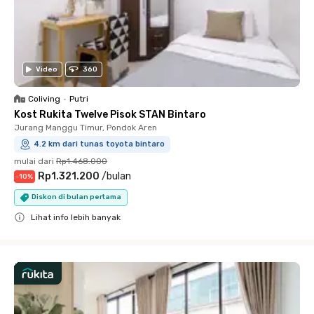
Video
360
Coliving
•
Putri
Kost Rukita Twelve Pisok STAN Bintaro
Jurang Manggu Timur, Pondok Aren
4.2 km dari tunas toyota bintaro
mulai dari
Rp1.468.000
Rp1.321.200
/
bulan
-
10
%
Diskon di bulan pertama
Lihat info lebih banyak
Close