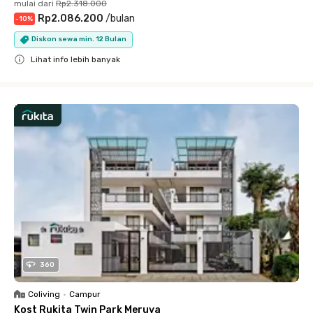
mulai dari
Rp2.318.000
Rp2.086.200
/
bulan
-
10
%
Diskon sewa min. 12 Bulan
Lihat info lebih banyak
Close
360
Coliving
•
Campur
Kost Rukita Twin Park Meruya