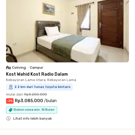
Coliving
•
Campur
Kost Wahid Kost Radio Dalam
Kebayoran Lama Utara, Kebayoran Lama
2.2 km dari tunas toyota bintaro
mulai dari
Rp3.200.000
Rp3.085.000
/
bulan
-
3
%
Diskon sewa min. 12 Bulan
Lihat info lebih banyak
Close