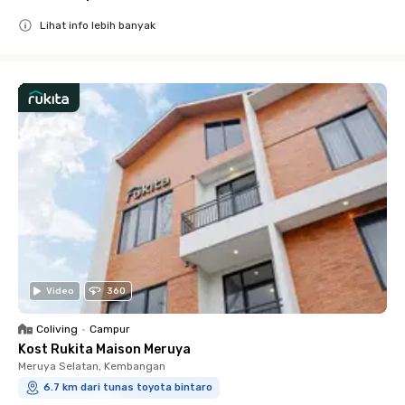
Lihat info lebih banyak
Close
Video
360
Coliving
•
Campur
Kost Rukita Maison Meruya
Meruya Selatan, Kembangan
6.7 km dari tunas toyota bintaro