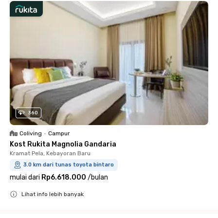
360
Coliving
•
Campur
Kost Rukita Magnolia Gandaria
Kramat Pela, Kebayoran Baru
3.0 km dari tunas toyota bintaro
mulai dari
Rp6.618.000
/
bulan
Lihat info lebih banyak
Close