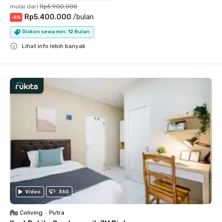
mulai dari
Rp5.900.000
Rp5.400.000
/
bulan
-
8
%
Diskon sewa min. 12 Bulan
Lihat info lebih banyak
Close
Video
360
Coliving
•
Putra