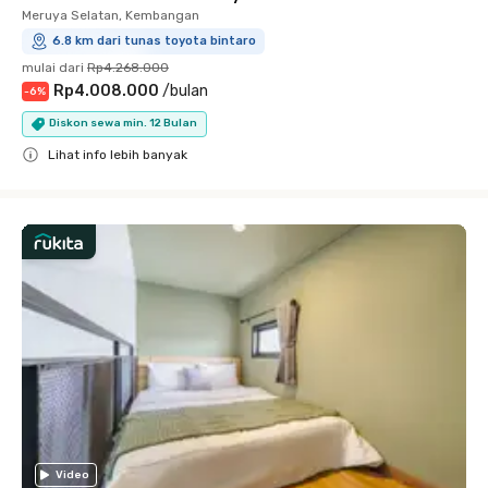
Meruya Selatan, Kembangan
6.8 km dari tunas toyota bintaro
mulai dari
Rp4.268.000
Rp4.008.000
/
bulan
-
6
%
Diskon sewa min. 12 Bulan
Lihat info lebih banyak
Close
Video