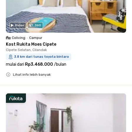
Video
360
Coliving
•
Campur
Kost Rukita Moes Cipete
Cipete Selatan, Cilandak
3.8 km dari tunas toyota bintaro
mulai dari
Rp3.468.000
/
bulan
Lihat info lebih banyak
Close