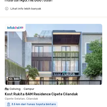
mulai dari
Rp3.118.000
/
bulan
Lihat info lebih banyak
Close
360
Coliving
•
Campur
Kost Rukita 8AM Residence Cipete Cilandak
Cipete Selatan, Cilandak
3.5 km dari tunas toyota bintaro