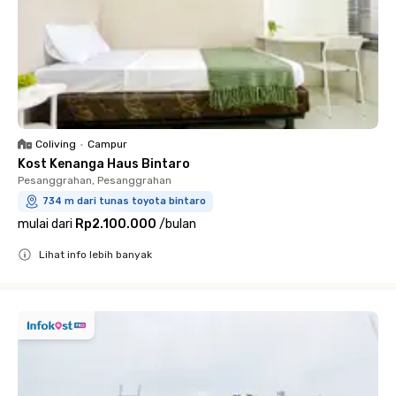
Coliving
•
Campur
Kost Kenanga Haus Bintaro
Pesanggrahan, Pesanggrahan
734 m dari tunas toyota bintaro
mulai dari
Rp2.100.000
/
bulan
Lihat info lebih banyak
Close