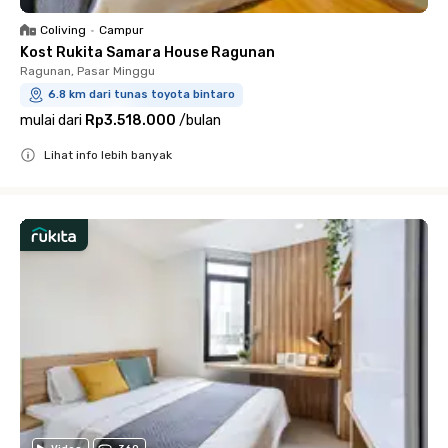
Coliving
•
Campur
Kost Rukita Samara House Ragunan
Ragunan, Pasar Minggu
6.8 km dari tunas toyota bintaro
mulai dari
Rp3.518.000
/
bulan
Lihat info lebih banyak
Close