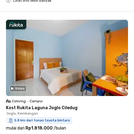
Lihat info lebih banyak
Close
Video
Coliving
•
Campur
Kost Rukita Laguna Joglo Ciledug
Joglo, Kembangan
5.8 km dari tunas toyota bintaro
mulai dari
Rp1.818.000
/
bulan