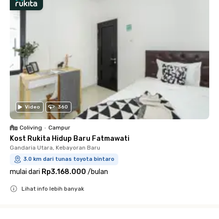
Video
360
Coliving
•
Campur
Kost Rukita Hidup Baru Fatmawati
Gandaria Utara, Kebayoran Baru
3.0 km dari tunas toyota bintaro
mulai dari
Rp3.168.000
/
bulan
Lihat info lebih banyak
Close