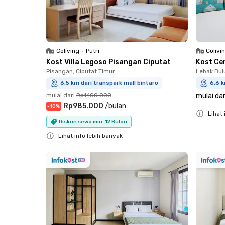
Coliving
•
Putri
Colivi
Kost Villa Legoso Pisangan Ciputat
Kost Ce
Pisangan, Ciputat Timur
Lebak Bul
6.5 km dari transpark mall bintaro
6.6 k
mulai dari
Rp1.100.000
mulai dar
Rp985.000
/
bulan
-
10
%
Lihat 
Diskon sewa min. 12 Bulan
Close
Lihat info lebih banyak
Close