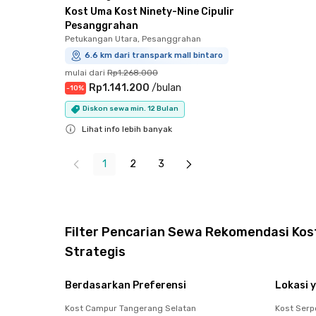
Kost Uma Kost Ninety-Nine Cipulir
Pesanggrahan
Petukangan Utara, Pesanggrahan
6.6 km dari transpark mall bintaro
mulai dari
Rp1.268.000
Rp1.141.200
/
bulan
-
10
%
Diskon sewa min. 12 Bulan
Lihat info lebih banyak
Close
1
2
3
Filter Pencarian Sewa Rekomendasi Kost
Strategis
Berdasarkan Preferensi
Lokasi y
Kost Campur Tangerang Selatan
Kost Ser