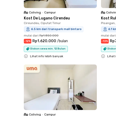
Coliving
•
Campur
Colivi
Kost De Lugano Cirendeu
Kost Ru
Cireundeu, Ciputat Timur
Pisangan,
6.5 km dari transpark mall bintaro
6.1 k
mulai dari
Rp1.850.000
mulai dari
Rp1.620.000
/
bulan
Rp
-
12
%
-
13
%
Diskon sewa min. 12 Bulan
Diskon
Lihat info lebih banyak
Lihat 
Close
Close
Coliving
•
Campur