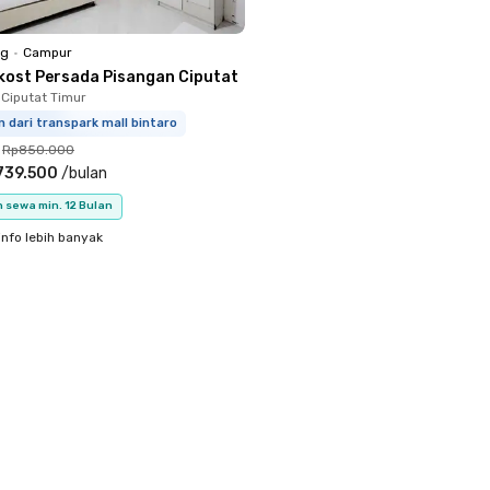
ng
•
Campur
kost Persada Pisangan Ciputat
 Ciputat Timur
m dari transpark mall bintaro
Rp850.000
739.500
/
bulan
 sewa min. 12 Bulan
info lebih banyak