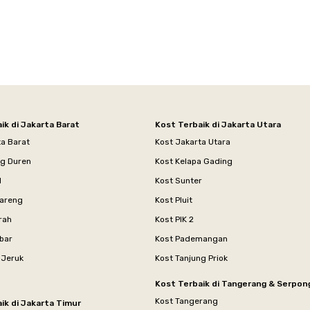
ik di Jakarta Barat
Kost Terbaik di Jakarta Utara
ta Barat
Kost Jakarta Utara
ng Duren
Kost Kelapa Gading
l
Kost Sunter
areng
Kost Pluit
rah
Kost PIK 2
bar
Kost Pademangan
 Jeruk
Kost Tanjung Priok
Kost Terbaik di Tangerang & Serpon
Kost Tangerang
ik di Jakarta Timur