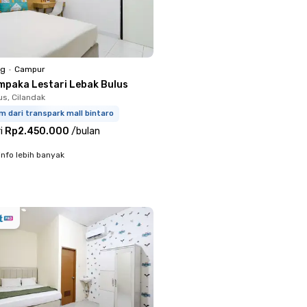
ng
•
Campur
mpaka Lestari Lebak Bulus
us, Cilandak
m dari transpark mall bintaro
i
Rp2.450.000
/
bulan
info lebih banyak