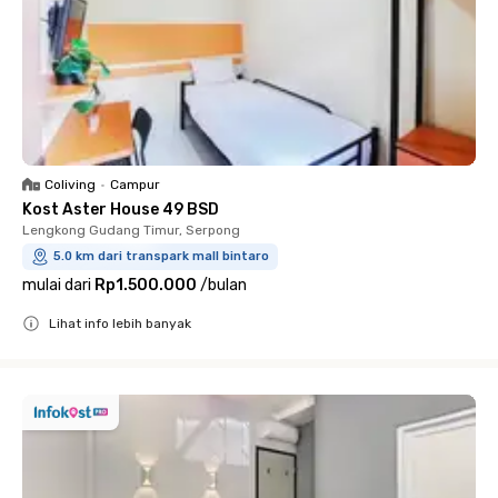
Coliving
•
Campur
Kost Aster House 49 BSD
Lengkong Gudang Timur, Serpong
5.0 km dari transpark mall bintaro
mulai dari
Rp1.500.000
/
bulan
Lihat info lebih banyak
Close