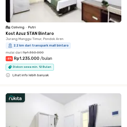
Coliving
•
Putri
Kost Azuz STAN Bintaro
Jurang Manggu Timur, Pondok Aren
2.2 km dari transpark mall bintaro
mulai dari
Rp1.350.000
Rp1.235.000
/
bulan
-
8
%
Diskon sewa min. 12 Bulan
Lihat info lebih banyak
Close