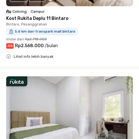
Coliving
•
Campur
Kost Rukita Deplu 11 Bintaro
Bintaro, Pesanggrahan
5.6 km dari transpark mall bintaro
mulai dari
Rp2.718.000
Rp2.568.000
/
bulan
-
5
%
Lihat info lebih banyak
Close