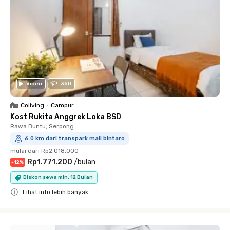
Video
360
Coliving
•
Campur
Kost Rukita Anggrek Loka BSD
Rawa Buntu, Serpong
6.0 km dari transpark mall bintaro
mulai dari
Rp2.018.000
Rp1.771.200
/
bulan
-
12
%
Diskon sewa min. 12 Bulan
Lihat info lebih banyak
Close