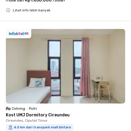
mulai dari
Rp1.850.000
/
bulan
Lihat info lebih banyak
Close
Coliving
•
Putri
Kost UMJ Dormitory Cireundeu
Cireundeu, Ciputat Timur
6.0 km dari transpark mall bintaro