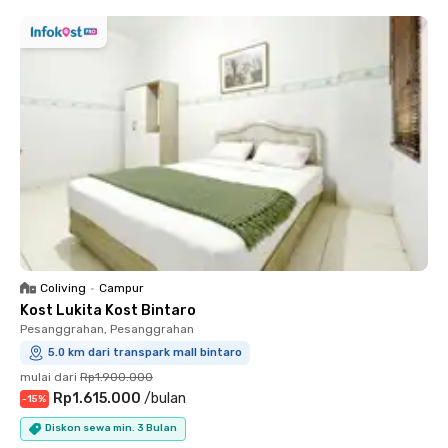
Coliving
•
Campur
Kost Lukita Kost Bintaro
Pesanggrahan, Pesanggrahan
5.0 km dari transpark mall bintaro
mulai dari
Rp1.900.000
Rp1.615.000
/
bulan
-
15
%
Diskon sewa min. 3 Bulan