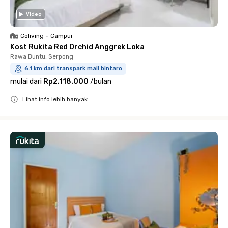
Video
Coliving
•
Campur
Kost Rukita Red Orchid Anggrek Loka
Rawa Buntu, Serpong
6.1 km dari transpark mall bintaro
mulai dari
Rp2.118.000
/
bulan
Lihat info lebih banyak
Close