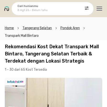
Cari hunianmu
8 Agt 26 - Belum tahu
Ope
Home
Tangerang Selatan
Pondok Aren
Transpark Mall Bintaro
Rekomendasi Kost Dekat Transpark Mall
Bintaro, Tangerang Selatan Terbaik &
Terdekat dengan Lokasi Strategis
1 - 30 dari 65 Kost
Tersedia