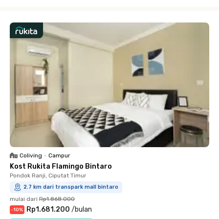
Close
Coliving
•
Campur
Kost Rukita Flamingo Bintaro
Pondok Ranji, Ciputat Timur
2.7 km dari transpark mall bintaro
mulai dari
Rp1.868.000
Rp1.681.200
/
bulan
-
10
%