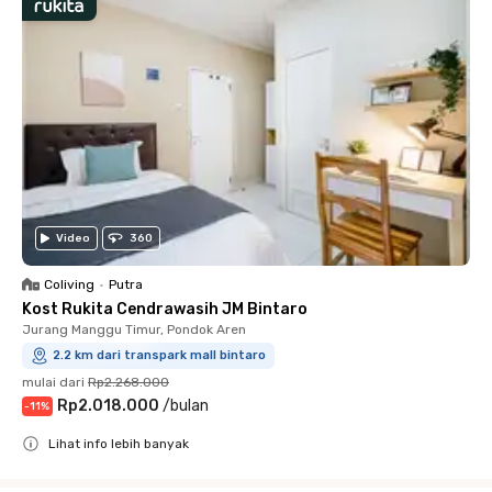
Video
360
Coliving
•
Putra
Kost Rukita Cendrawasih JM Bintaro
Jurang Manggu Timur, Pondok Aren
2.2 km dari transpark mall bintaro
mulai dari
Rp2.268.000
Rp2.018.000
/
bulan
-
11
%
Lihat info lebih banyak
Close