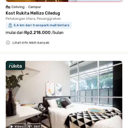
Coliving
•
Campur
Kost Rukita Mellizo Ciledug
Petukangan Utara, Pesanggrahan
5.6 km dari transpark mall bintaro
mulai dari
Rp2.218.000
/
bulan
Lihat info lebih banyak
Close
Video
360