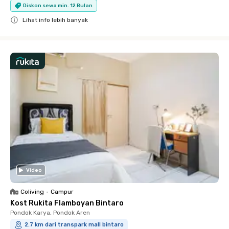
Diskon sewa min. 12 Bulan
Lihat info lebih banyak
Close
Video
Coliving
•
Campur
Kost Rukita Flamboyan Bintaro
Pondok Karya, Pondok Aren
2.7 km dari transpark mall bintaro