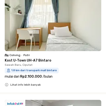
Coliving
•
Putri
Kost U-Town UH-A7 Bintaro
Sawah Baru, Ciputat
1.8 km dari transpark mall bintaro
mulai dari
Rp2.100.000
/
bulan
Lihat info lebih banyak
Close