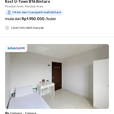
Kost U-Town B16 Bintaro
Pondok Aren, Pondok Aren
1.8 km dari transpark mall bintaro
mulai dari
Rp1.950.000
/
bulan
Lihat info lebih banyak
Close
Coliving
•
Campur