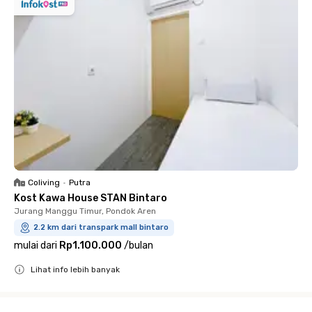
Coliving
•
Putra
Kost Kawa House STAN Bintaro
Jurang Manggu Timur, Pondok Aren
2.2 km dari transpark mall bintaro
mulai dari
Rp1.100.000
/
bulan
Lihat info lebih banyak
Close