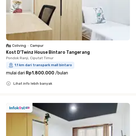
Coliving
•
Campur
Kost D'Twinz House Bintaro Tangerang
Pondok Ranji, Ciputat Timur
1.1 km dari transpark mall bintaro
mulai dari
Rp1.800.000
/
bulan
Lihat info lebih banyak
Close