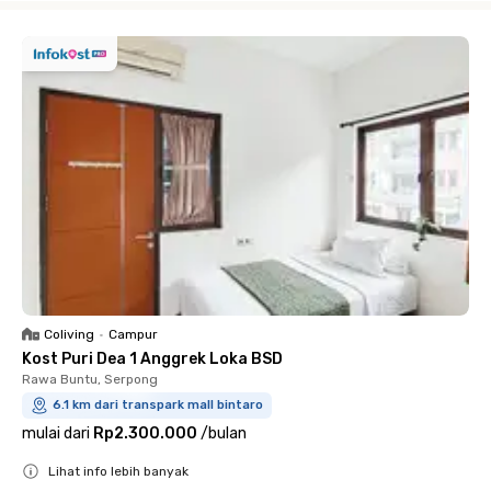
Coliving
•
Campur
Kost Puri Dea 1 Anggrek Loka BSD
Rawa Buntu, Serpong
6.1 km dari transpark mall bintaro
mulai dari
Rp2.300.000
/
bulan
Lihat info lebih banyak