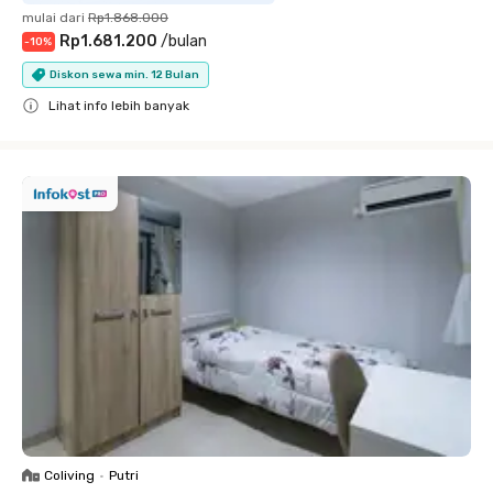
mulai dari
Rp1.868.000
Rp1.681.200
/
bulan
-
10
%
Diskon sewa min. 12 Bulan
Lihat info lebih banyak
Close
Coliving
•
Putri