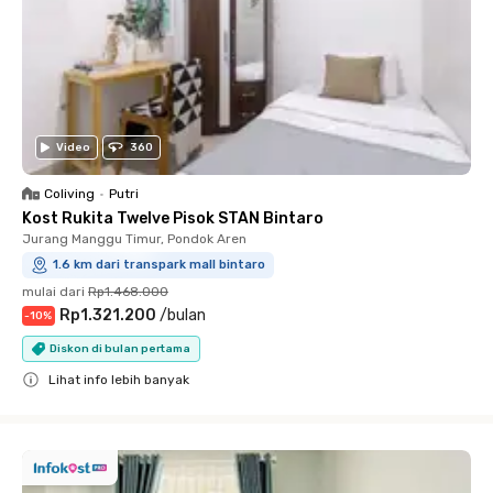
Video
360
Coliving
•
Putri
Kost Rukita Twelve Pisok STAN Bintaro
Jurang Manggu Timur, Pondok Aren
1.6 km dari transpark mall bintaro
mulai dari
Rp1.468.000
Rp1.321.200
/
bulan
-
10
%
Diskon di bulan pertama
Lihat info lebih banyak
Close