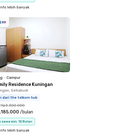
info lebih banyak
ng
•
Campur
mily Residence Kuningan
ingan, Setiabudi
m dari the telkom hub
Rp3.300.000
.185.000
/
bulan
 sewa min. 12 Bulan
info lebih banyak