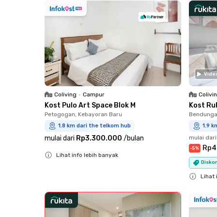
Vide
Coliving
•
Campur
Colivi
Kost Pulo Art Space Blok M
Kost Ru
Petogogan, Kebayoran Baru
Bendungan
1.8 km dari the telkom hub
1.9 k
mulai dari
Rp3.300.000
/
bulan
mulai dari
Rp4
-
5
%
Lihat info lebih banyak
Diskon
Close
Lihat 
Close