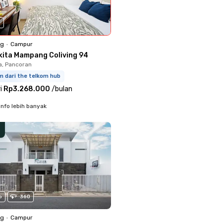
0
ng
•
Campur
kita Mampang Coliving 94
a, Pancoran
m dari the telkom hub
i
Rp3.268.000
/
bulan
info lebih banyak
o
360
ng
•
Campur