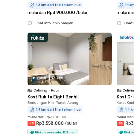
1.3 km dari the telkom hub
1.1 k
mulai dari
Rp3.900.000
/
bulan
mulai dar
Lihat info lebih banyak
Lihat 
Close
Close
Video
360
Coliving
•
Putri
Colivi
Kost Rukita Eight Benhil
Kost Gr
Bendungan Hilir, Tanah Abang
Karet Kun
1.9 km dari the telkom hub
1.4 k
mulai dari
Rp3.818.000
mulai dari
Rp3.558.000
/
bulan
Rp3
-
6
%
-
3
%
Diskon sewa min. 12 Bulan
Diskon