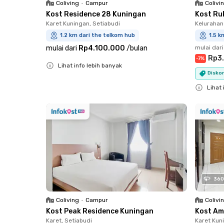
Coliving
•
Campur
Colivi
Kost Residence 28 Kuningan
Kost Ru
Karet Kuningan, Setiabudi
Kelurahan
1.2 km dari the telkom hub
1.5 k
mulai dari
Rp4.100.000
/
bulan
mulai dari
Rp3
-
7
%
Lihat info lebih banyak
Diskon
Close
Lihat 
Close
360
Coliving
•
Campur
Colivi
Kost Peak Residence Kuningan
Kost Am
Karet, Setiabudi
Karet Kun