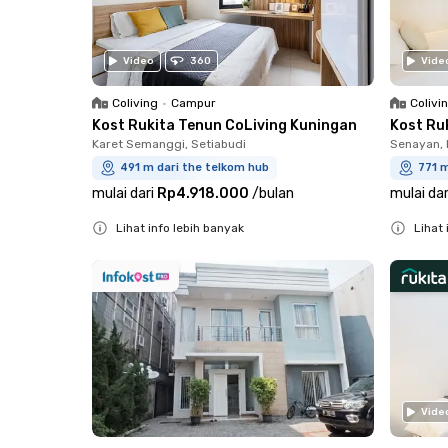
Video
360
Vide
Coliving
•
Campur
Colivi
Kost Rukita Tenun CoLiving Kuningan
Kost Ru
Karet Semanggi, Setiabudi
Senayan, 
491 m dari the telkom hub
771 m
mulai dari
Rp4.918.000
/
bulan
mulai dar
Lihat info lebih banyak
Lihat 
Close
Close
Vide