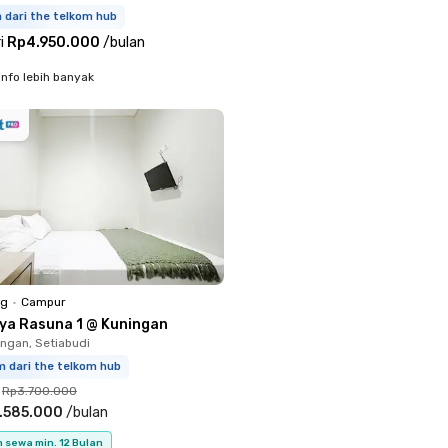
m dari the telkom hub
i
Rp4.950.000
/
bulan
info lebih banyak
ng
•
Campur
iya Rasuna 1 @ Kuningan
ingan, Setiabudi
m dari the telkom hub
Rp3.700.000
.585.000
/
bulan
 sewa min. 12 Bulan