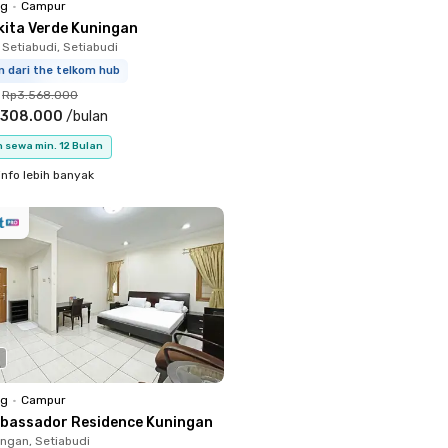
ng
•
Campur
kita Verde Kuningan
 Setiabudi, Setiabudi
m dari the telkom hub
Rp3.568.000
.308.000
/
bulan
 sewa min. 12 Bulan
info lebih banyak
ng
•
Campur
bassador Residence Kuningan
ingan, Setiabudi