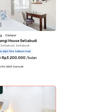
ng
•
Campur
langi House Setiabudi
 Setiabudi, Setiabudi
m dari the telkom hub
i
Rp3.200.000
/
bulan
info lebih banyak