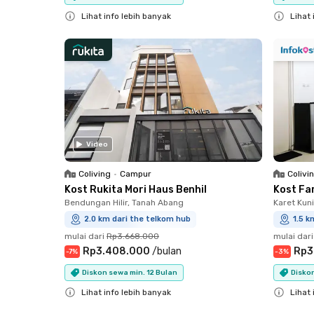
Lihat info lebih banyak
Lihat 
Close
Close
Video
Coliving
•
Campur
Colivi
Kost Rukita Mori Haus Benhil
Kost Fa
Bendungan Hilir, Tanah Abang
Karet Kun
2.0 km dari the telkom hub
1.5 k
mulai dari
Rp3.668.000
mulai dari
Rp3.408.000
/
bulan
Rp3
-
7
%
-
3
%
Diskon sewa min. 12 Bulan
Diskon
Lihat info lebih banyak
Lihat 
Close
Close