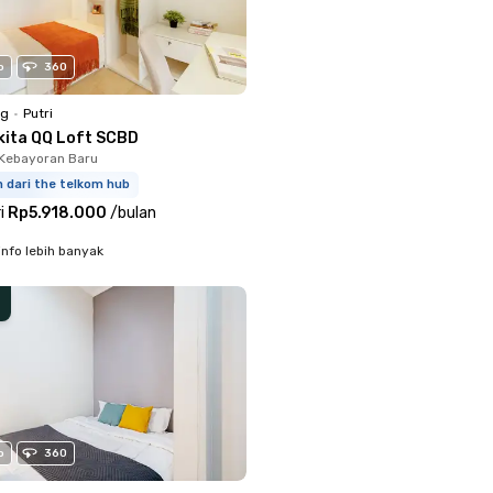
o
360
ng
•
Putri
kita QQ Loft SCBD
Kebayoran Baru
 dari the telkom hub
i
Rp5.918.000
/
bulan
info lebih banyak
o
360