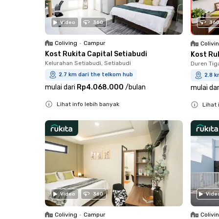
36
Video
360
Coliving
•
Campur
Colivi
Kost Rukita Capital Setiabudi
Kost Ru
Kelurahan Setiabudi, Setiabudi
Duren Tig
2.7 km dari the telkom hub
2.8 k
mulai dari
Rp4.068.000
/
bulan
mulai dar
Lihat info lebih banyak
Lihat 
Close
Close
Video
360
Vide
Coliving
•
Campur
Colivi