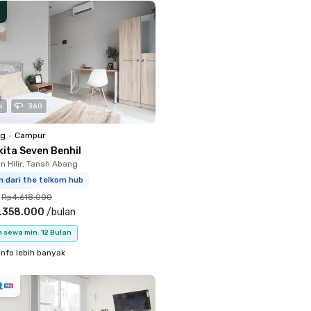
o
360
ng
•
Campur
kita Seven Benhil
 Hilir, Tanah Abang
m dari the telkom hub
Rp4.618.000
.358.000
/
bulan
 sewa min. 12 Bulan
info lebih banyak