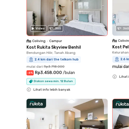
Video
360
360
Colivi
Coliving
•
Campur
Kost Pe
Kost Rukita Skyview Benhil
Kelurahan
Bendungan Hilir, Tanah Abang
2.6 k
2.4 km dari the telkom hub
mulai dar
mulai dari
Rp3.718.000
Rp3.458.000
/
bulan
-
6
%
Lihat 
Diskon sewa min. 12 Bulan
Close
Lihat info lebih banyak
Close