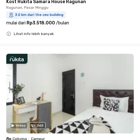
Kost Rukita Samara House Ragunan
Ragunan, Pasar Minggu
3.0 km dari the ceo building
mulai dari
Rp3.518.000
/
bulan
Lihat info lebih banyak
Close
Video
360
Coliving
•
Campur