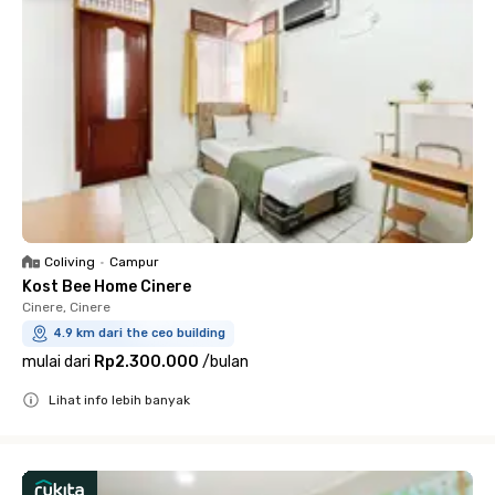
Coliving
•
Campur
Kost Bee Home Cinere
Cinere, Cinere
4.9 km dari the ceo building
mulai dari
Rp2.300.000
/
bulan
Lihat info lebih banyak
Close