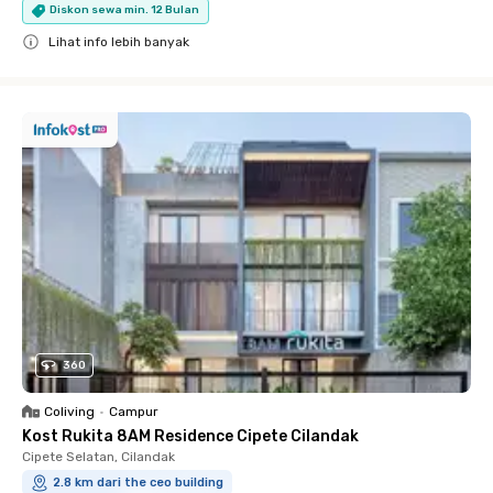
Diskon sewa min. 12 Bulan
Lihat info lebih banyak
Close
360
Coliving
•
Campur
Kost Rukita 8AM Residence Cipete Cilandak
Cipete Selatan, Cilandak
2.8 km dari the ceo building