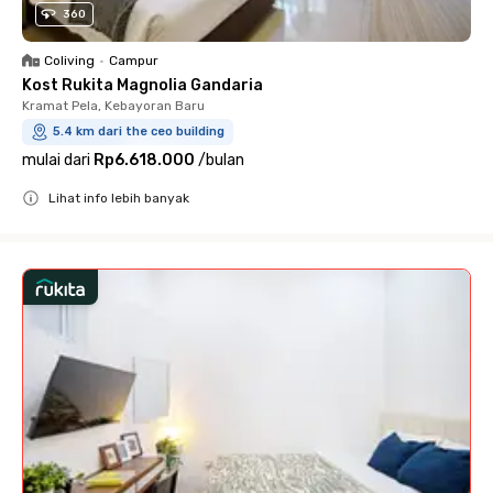
360
Coliving
•
Campur
Kost Rukita Magnolia Gandaria
Kramat Pela, Kebayoran Baru
5.4 km dari the ceo building
mulai dari
Rp6.618.000
/
bulan
Lihat info lebih banyak
Close