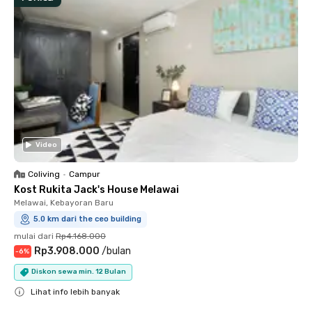
Video
Coliving
•
Campur
Kost Rukita Jack's House Melawai
Melawai, Kebayoran Baru
5.0 km dari the ceo building
mulai dari
Rp4.168.000
Rp3.908.000
/
bulan
-
6
%
Diskon sewa min. 12 Bulan
Lihat info lebih banyak
Close