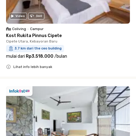
Video
360
Coliving
•
Campur
Kost Rukita Pinnus Cipete
Cipete Utara, Kebayoran Baru
3.7 km dari the ceo building
mulai dari
Rp3.518.000
/
bulan
Lihat info lebih banyak
Close