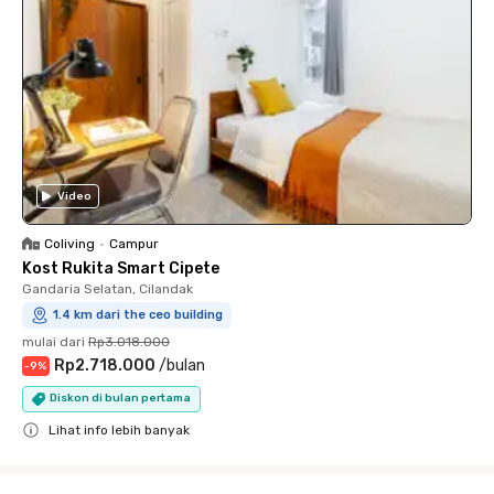
Video
Coliving
•
Campur
Kost Rukita Smart Cipete
Gandaria Selatan, Cilandak
1.4 km dari the ceo building
mulai dari
Rp3.018.000
Rp2.718.000
/
bulan
-
9
%
Diskon di bulan pertama
Lihat info lebih banyak
Close