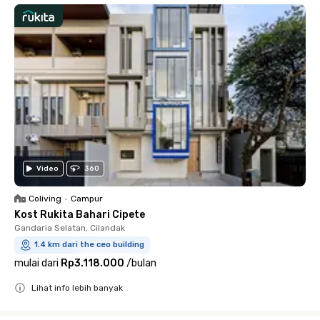
Video
360
Coliving
•
Campur
Kost Rukita Bahari Cipete
Gandaria Selatan, Cilandak
1.4 km dari the ceo building
mulai dari
Rp3.118.000
/
bulan
Lihat info lebih banyak
Close