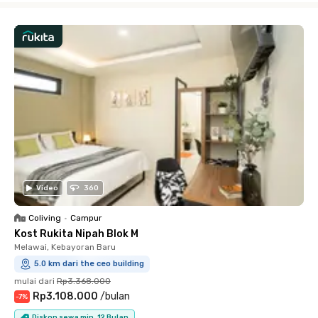
Video
360
Coliving
•
Campur
Kost Rukita Nipah Blok M
Melawai, Kebayoran Baru
5.0 km dari the ceo building
mulai dari
Rp3.368.000
Rp3.108.000
/
bulan
-
7
%
Diskon sewa min. 12 Bulan