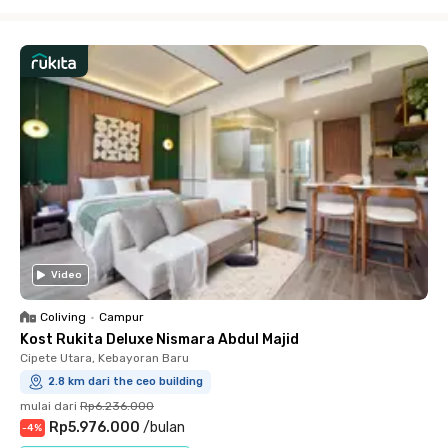
Close
Video
Coliving
•
Campur
Kost Rukita Deluxe Nismara Abdul Majid
Cipete Utara, Kebayoran Baru
2.8 km dari the ceo building
mulai dari
Rp6.236.000
Rp5.976.000
/
bulan
-
4
%