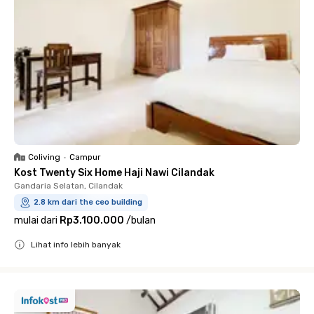
Coliving
•
Campur
Kost Twenty Six Home Haji Nawi Cilandak
Gandaria Selatan, Cilandak
2.8 km dari the ceo building
mulai dari
Rp3.100.000
/
bulan
Lihat info lebih banyak
Close