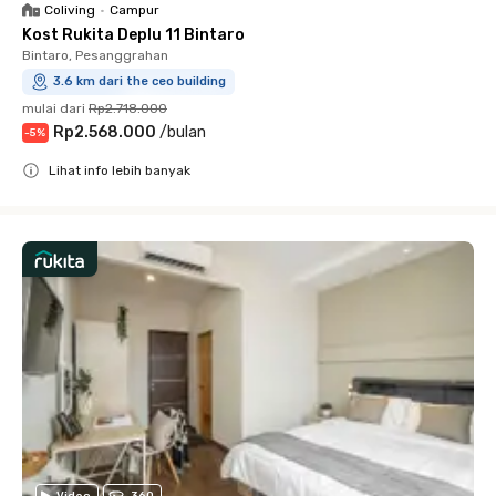
Coliving
•
Campur
Kost Rukita Deplu 11 Bintaro
Bintaro, Pesanggrahan
3.6 km dari the ceo building
mulai dari
Rp2.718.000
Rp2.568.000
/
bulan
-
5
%
Lihat info lebih banyak
Close
Video
360