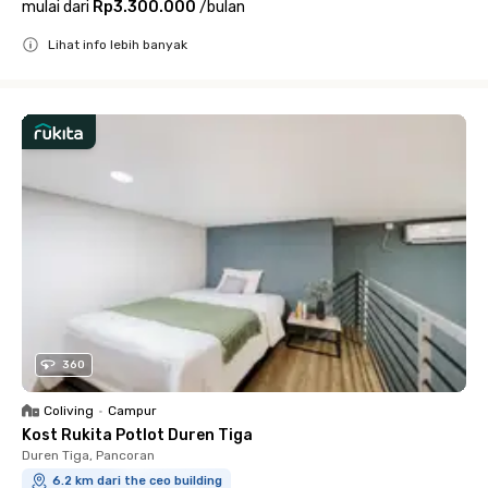
mulai dari
Rp3.300.000
/
bulan
Lihat info lebih banyak
Close
360
Coliving
•
Campur
Kost Rukita Potlot Duren Tiga
Duren Tiga, Pancoran
6.2 km dari the ceo building