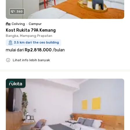
360
Coliving
•
Campur
Kost Rukita 79A Kemang
Bangka, Mampang Prapatan
3.5 km dari the ceo building
mulai dari
Rp2.818.000
/
bulan
Lihat info lebih banyak
Close