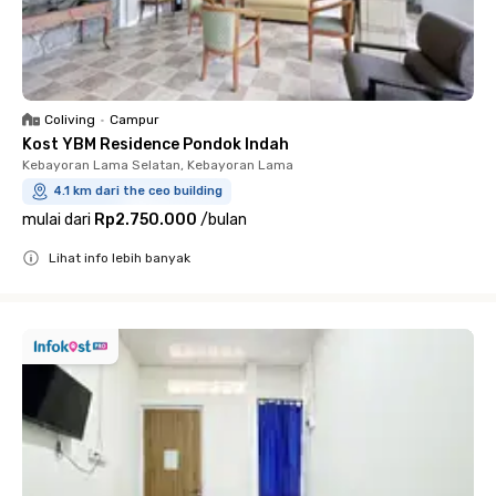
Coliving
•
Campur
Kost YBM Residence Pondok Indah
Kebayoran Lama Selatan, Kebayoran Lama
4.1 km dari the ceo building
mulai dari
Rp2.750.000
/
bulan
Lihat info lebih banyak
Close