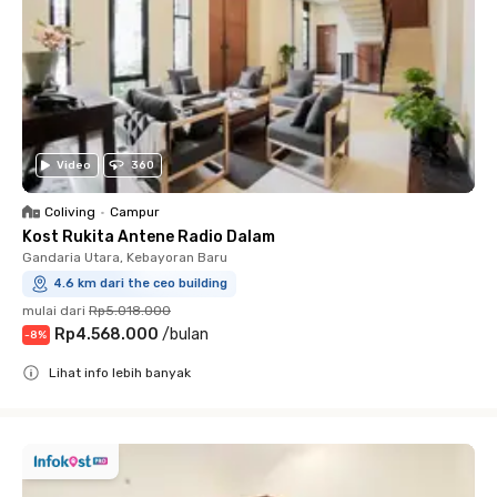
Video
360
Coliving
•
Campur
Kost Rukita Antene Radio Dalam
Gandaria Utara, Kebayoran Baru
4.6 km dari the ceo building
mulai dari
Rp5.018.000
Rp4.568.000
/
bulan
-
8
%
Lihat info lebih banyak
Close