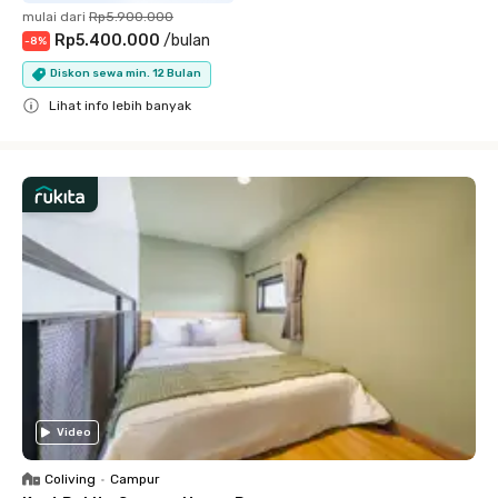
mulai dari
Rp5.900.000
Rp5.400.000
/
bulan
-
8
%
Diskon sewa min. 12 Bulan
Lihat info lebih banyak
Close
Video
Coliving
•
Campur