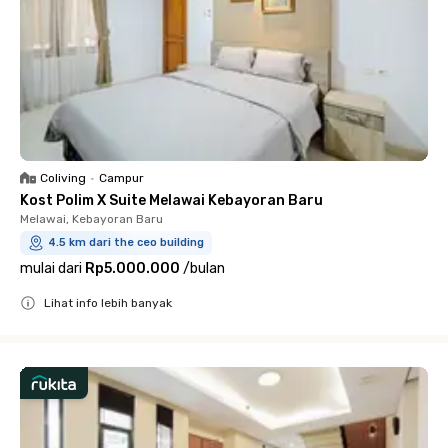
Coliving
•
Campur
Kost Polim X Suite Melawai Kebayoran Baru
Melawai, Kebayoran Baru
4.5 km dari the ceo building
mulai dari
Rp5.000.000
/
bulan
Lihat info lebih banyak
Close