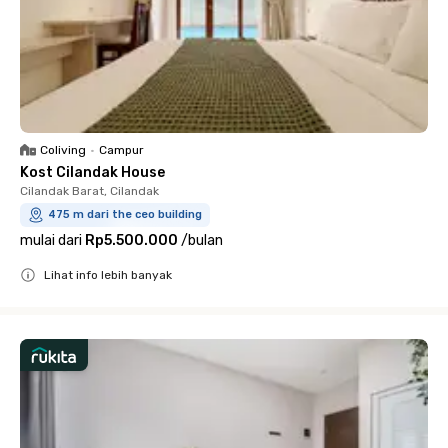
Coliving
•
Campur
Kost Cilandak House
Cilandak Barat, Cilandak
475 m dari the ceo building
mulai dari
Rp5.500.000
/
bulan
Lihat info lebih banyak
Close