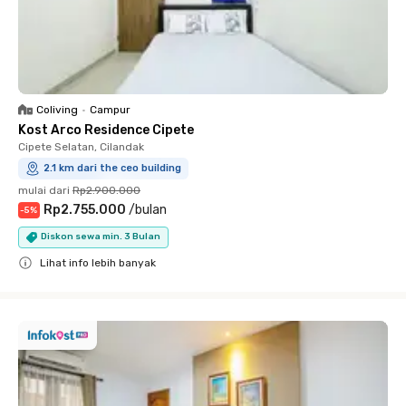
Coliving
•
Campur
Kost Arco Residence Cipete
Cipete Selatan, Cilandak
2.1 km dari the ceo building
mulai dari
Rp2.900.000
Rp2.755.000
/
bulan
-
5
%
Diskon sewa min. 3 Bulan
Lihat info lebih banyak
Close