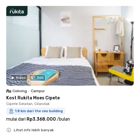
Video
360
Coliving
•
Campur
Kost Rukita Moes Cipete
Cipete Selatan, Cilandak
1.8 km dari the ceo building
mulai dari
Rp3.368.000
/
bulan
Lihat info lebih banyak
Close