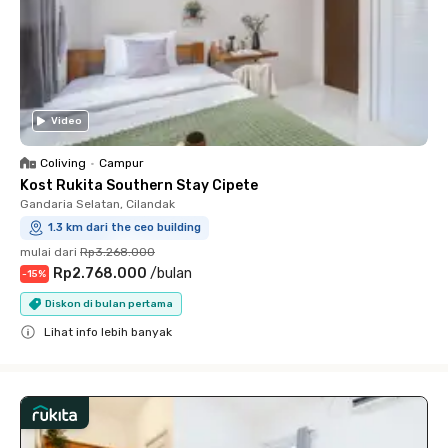
Video
Coliving
•
Campur
Kost Rukita Southern Stay Cipete
Gandaria Selatan, Cilandak
1.3 km dari the ceo building
mulai dari
Rp3.268.000
Rp2.768.000
/
bulan
-
15
%
Diskon di bulan pertama
Lihat info lebih banyak
Close