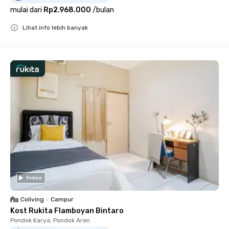
mulai dari
Rp2.968.000
/
bulan
Lihat info lebih banyak
Close
Video
Coliving
•
Campur
Kost Rukita Flamboyan Bintaro
Pondok Karya, Pondok Aren