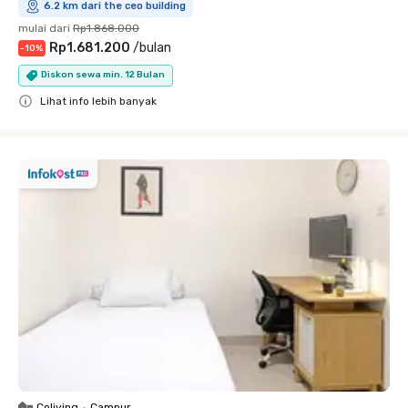
6.2 km dari the ceo building
mulai dari
Rp1.868.000
Rp1.681.200
/
bulan
-
10
%
Diskon sewa min. 12 Bulan
Lihat info lebih banyak
Close
Coliving
•
Campur