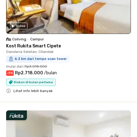
Video
Coliving
•
Campur
Kost Rukita Smart Cipete
Gandaria Selatan, Cilandak
6.3 km dari tempo scan tower
mulai dari
Rp3.018.000
Rp2.718.000
/
bulan
-
9
%
Diskon di bulan pertama
Lihat info lebih banyak
Close