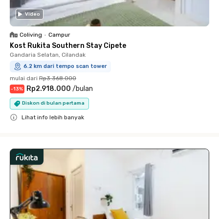
Video
Coliving
•
Campur
Kost Rukita Southern Stay Cipete
Gandaria Selatan, Cilandak
6.2 km dari tempo scan tower
mulai dari
Rp3.368.000
Rp2.918.000
/
bulan
-
13
%
Diskon di bulan pertama
Lihat info lebih banyak
Close