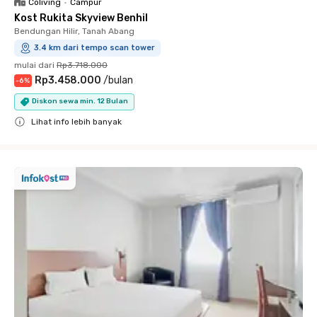
Coliving
•
Campur
Kost Rukita Skyview Benhil
Bendungan Hilir, Tanah Abang
3.4 km dari tempo scan tower
mulai dari
Rp3.718.000
Rp3.458.000
/
bulan
-
6
%
Diskon sewa min. 12 Bulan
Lihat info lebih banyak
Close