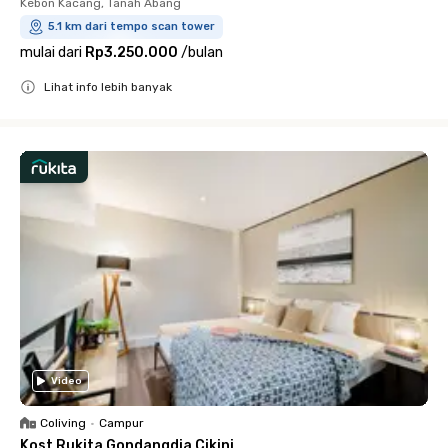
Kebon Kacang, Tanah Abang
5.1 km dari tempo scan tower
mulai dari
Rp3.250.000
/
bulan
Lihat info lebih banyak
Close
Video
Coliving
•
Campur
Kost Rukita Gondangdia Cikini