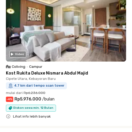
Video
Coliving
•
Campur
Kost Rukita Deluxe Nismara Abdul Majid
Cipete Utara, Kebayoran Baru
4.7 km dari tempo scan tower
mulai dari
Rp6.236.000
Rp5.976.000
/
bulan
-
4
%
Diskon sewa min. 12 Bulan
Lihat info lebih banyak
Close