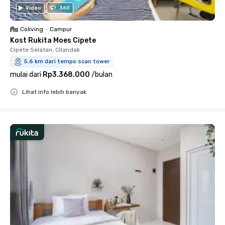
Video
360
Coliving
•
Campur
Kost Rukita Moes Cipete
Cipete Selatan, Cilandak
5.6 km dari tempo scan tower
mulai dari
Rp3.368.000
/
bulan
Lihat info lebih banyak
Close