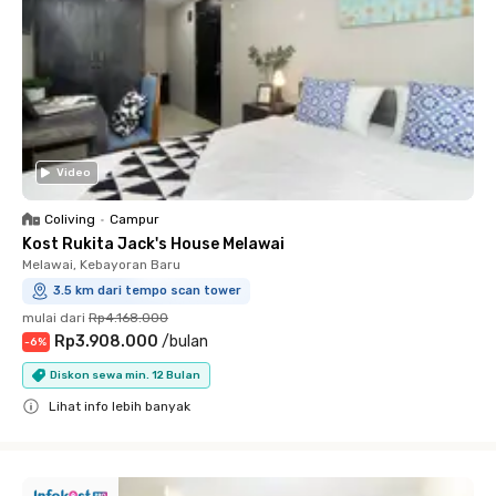
Video
Coliving
•
Campur
Kost Rukita Jack's House Melawai
Melawai, Kebayoran Baru
3.5 km dari tempo scan tower
mulai dari
Rp4.168.000
Rp3.908.000
/
bulan
-
6
%
Diskon sewa min. 12 Bulan
Lihat info lebih banyak
Close