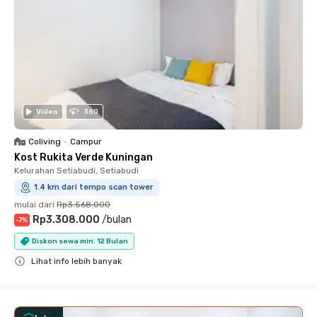
Video
360
Coliving
•
Campur
Kost Rukita Verde Kuningan
Kelurahan Setiabudi, Setiabudi
1.4 km dari tempo scan tower
mulai dari
Rp3.568.000
Rp3.308.000
/
bulan
-
7
%
Diskon sewa min. 12 Bulan
Lihat info lebih banyak
Close