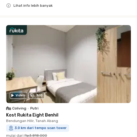
Lihat info lebih banyak
Close
Video
360
Coliving
•
Putri
Kost Rukita Eight Benhil
Bendungan Hilir, Tanah Abang
3.0 km dari tempo scan tower
mulai dari
Rp3.818.000