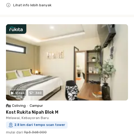
Lihat info lebih banyak
Close
Video
360
Coliving
•
Campur
Kost Rukita Nipah Blok M
Melawai, Kebayoran Baru
2.8 km dari tempo scan tower
mulai dari
Rp3.368.000