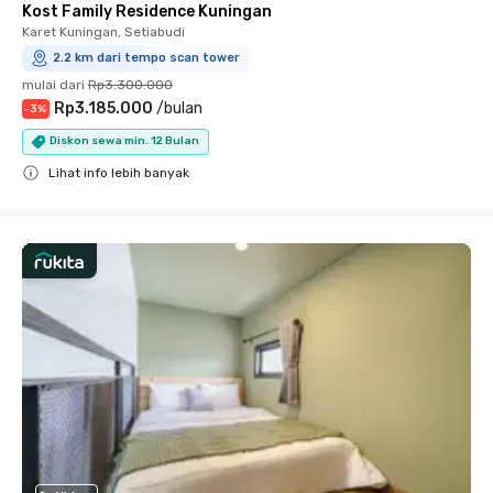
Kost Family Residence Kuningan
Karet Kuningan, Setiabudi
2.2 km dari tempo scan tower
mulai dari
Rp3.300.000
Rp3.185.000
/
bulan
-
3
%
Diskon sewa min. 12 Bulan
Lihat info lebih banyak
Close