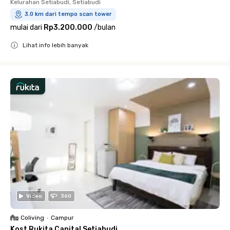
Kelurahan Setiabudi, Setiabudi
3.0 km dari tempo scan tower
mulai dari
Rp3.200.000
/
bulan
Lihat info lebih banyak
Close
Video
360
Coliving
•
Campur
Kost Rukita Capital Setiabudi