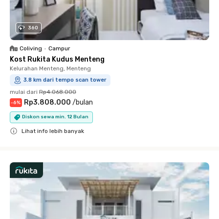
360
Coliving
•
Campur
Kost Rukita Kudus Menteng
Kelurahan Menteng, Menteng
3.8 km dari tempo scan tower
mulai dari
Rp4.068.000
Rp3.808.000
/
bulan
-
6
%
Diskon sewa min. 12 Bulan
Lihat info lebih banyak
Close