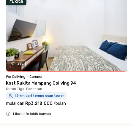
360
Coliving
•
Campur
Kost Rukita Mampang Coliving 94
Duren Tiga, Pancoran
1.9 km dari tempo scan tower
mulai dari
Rp3.218.000
/
bulan
Lihat info lebih banyak
Close