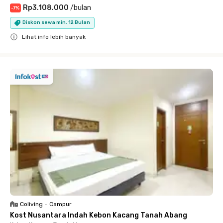
Rp3.108.000
/
bulan
-
7
%
Diskon sewa min. 12 Bulan
Lihat info lebih banyak
Close
Coliving
•
Campur
Kost Nusantara Indah Kebon Kacang Tanah Abang