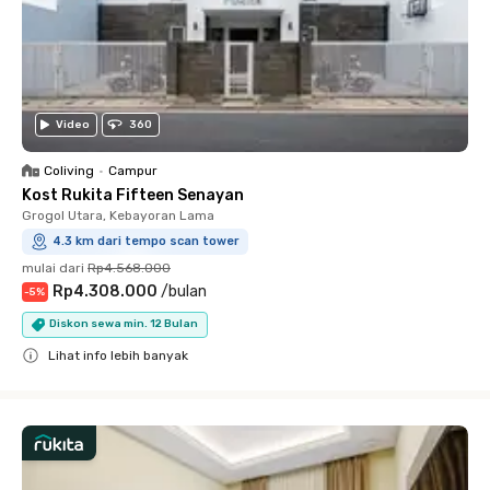
Video
360
Coliving
•
Campur
Kost Rukita Fifteen Senayan
Grogol Utara, Kebayoran Lama
4.3 km dari tempo scan tower
mulai dari
Rp4.568.000
Rp4.308.000
/
bulan
-
5
%
Diskon sewa min. 12 Bulan
Lihat info lebih banyak
Close