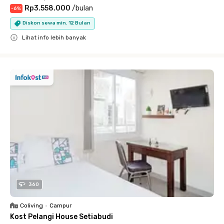
Rp3.558.000
/
bulan
-
6
%
Diskon sewa min. 12 Bulan
Lihat info lebih banyak
Close
360
Coliving
•
Campur
Kost Pelangi House Setiabudi