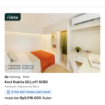
Close
Video
360
Coliving
•
Putri
Kost Rukita QQ Loft SCBD
Senayan, Kebayoran Baru
2.1 km dari tempo scan tower
mulai dari
Rp5.918.000
/
bulan