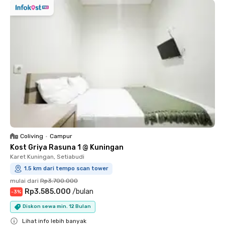
Coliving
•
Campur
Kost Griya Rasuna 1 @ Kuningan
Karet Kuningan, Setiabudi
1.5 km dari tempo scan tower
mulai dari
Rp3.700.000
Rp3.585.000
/
bulan
-
3
%
Diskon sewa min. 12 Bulan
Lihat info lebih banyak