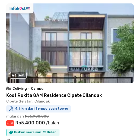
360
Coliving
•
Campur
Kost Rukita 8AM Residence Cipete Cilandak
Cipete Selatan, Cilandak
4.7 km dari tempo scan tower
mulai dari
Rp5.900.000
Rp5.400.000
/
bulan
-
8
%
Diskon sewa min. 12 Bulan