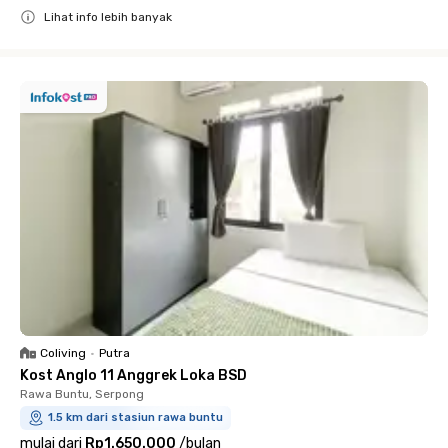
Lihat info lebih banyak
Close
Coliving
•
Putra
Kost Anglo 11 Anggrek Loka BSD
Rawa Buntu, Serpong
1.5 km dari stasiun rawa buntu
mulai dari
Rp1.650.000
/
bulan