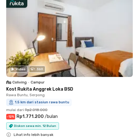
Video
360
Coliving
•
Campur
Kost Rukita Anggrek Loka BSD
Rawa Buntu, Serpong
1.5 km dari stasiun rawa buntu
mulai dari
Rp2.018.000
Rp1.771.200
/
bulan
-
12
%
Diskon sewa min. 12 Bulan
Lihat info lebih banyak