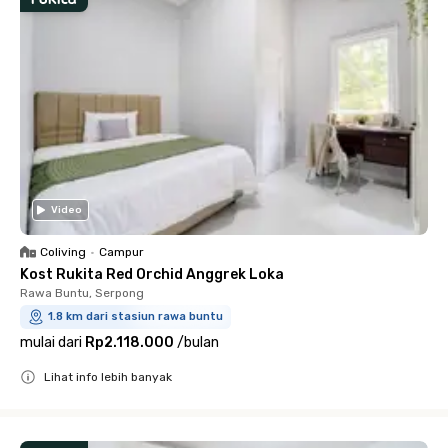
Video
Coliving
•
Campur
Kost Rukita Red Orchid Anggrek Loka
Rawa Buntu, Serpong
1.8 km dari stasiun rawa buntu
mulai dari
Rp2.118.000
/
bulan
Lihat info lebih banyak
Close