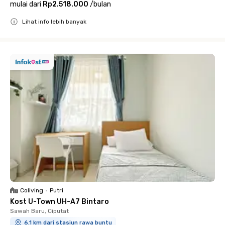
mulai dari
Rp2.518.000
/
bulan
Lihat info lebih banyak
Close
Coliving
•
Putri
Kost U-Town UH-A7 Bintaro
Sawah Baru, Ciputat
6.1 km dari stasiun rawa buntu