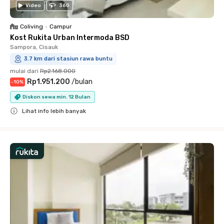
Video
360
Coliving
•
Campur
Kost Rukita Urban Intermoda BSD
Sampora, Cisauk
3.7 km dari stasiun rawa buntu
mulai dari
Rp2.168.000
Rp1.951.200
/
bulan
-
10
%
Diskon sewa min. 12 Bulan
Lihat info lebih banyak
Close