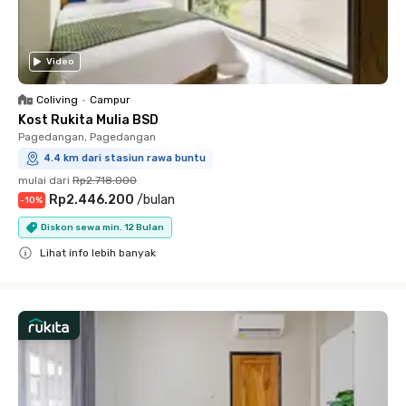
Video
Coliving
•
Campur
Kost Rukita Mulia BSD
Pagedangan, Pagedangan
4.4 km dari stasiun rawa buntu
mulai dari
Rp2.718.000
Rp2.446.200
/
bulan
-
10
%
Diskon sewa min. 12 Bulan
Lihat info lebih banyak
Close