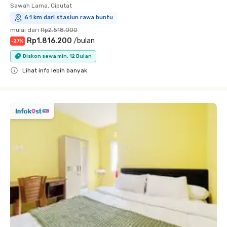
Sawah Lama, Ciputat
6.1 km dari stasiun rawa buntu
mulai dari
Rp2.518.000
Rp1.816.200
/
bulan
-
27
%
Diskon sewa min. 12 Bulan
Lihat info lebih banyak
Close