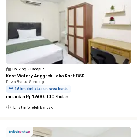
Coliving
•
Campur
Kost Victory Anggrek Loka Kost BSD
Rawa Buntu, Serpong
1.6 km dari stasiun rawa buntu
mulai dari
Rp1.600.000
/
bulan
Lihat info lebih banyak
Close