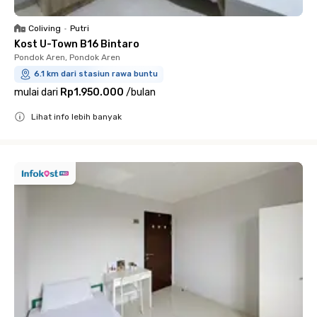
Coliving
•
Putri
Kost U-Town B16 Bintaro
Pondok Aren, Pondok Aren
6.1 km dari stasiun rawa buntu
mulai dari
Rp1.950.000
/
bulan
Lihat info lebih banyak
Close