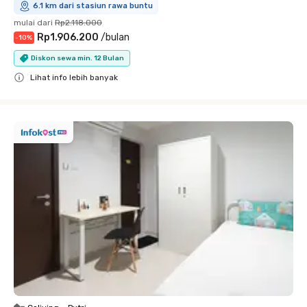
6.1 km dari stasiun rawa buntu
mulai dari
Rp2.118.000
Rp1.906.200
/
bulan
-
10
%
Diskon sewa min. 12 Bulan
Lihat info lebih banyak
Close