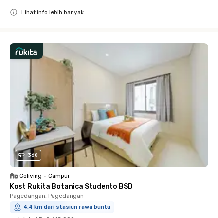
Lihat info lebih banyak
Close
360
Coliving
•
Campur
Kost Rukita Botanica Studento BSD
Pagedangan, Pagedangan
4.4 km dari stasiun rawa buntu