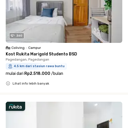
360
Coliving
•
Campur
Kost Rukita Marigold Studento BSD
Pagedangan, Pagedangan
4.5 km dari stasiun rawa buntu
mulai dari
Rp2.518.000
/
bulan
Lihat info lebih banyak
Close