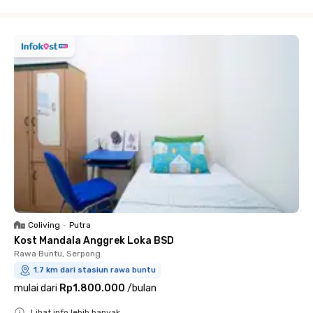
Close
Coliving
•
Putra
Kost Mandala Anggrek Loka BSD
Rawa Buntu, Serpong
1.7 km dari stasiun rawa buntu
mulai dari
Rp1.800.000
/
bulan
Lihat info lebih banyak