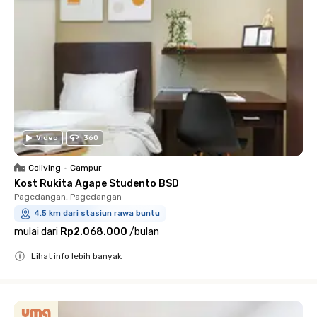
Video
360
Coliving
•
Campur
Kost Rukita Agape Studento BSD
Pagedangan, Pagedangan
4.5 km dari stasiun rawa buntu
mulai dari
Rp2.068.000
/
bulan
Lihat info lebih banyak
Close