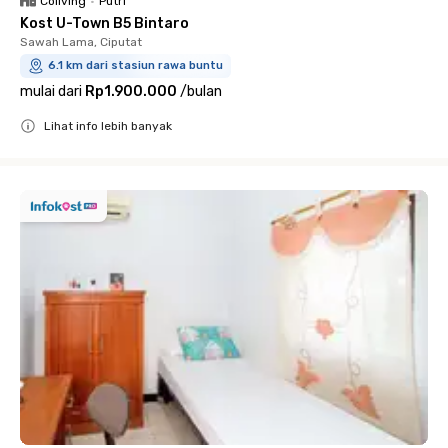
Coliving
•
Putri
Kost U-Town B5 Bintaro
Sawah Lama, Ciputat
6.1 km dari stasiun rawa buntu
mulai dari
Rp1.900.000
/
bulan
Lihat info lebih banyak
Close