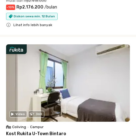
mulai dari
Rp2.418.000
Rp2.176.200
/
bulan
-
10
%
Diskon sewa min. 12 Bulan
Lihat info lebih banyak
Close
Video
360
Coliving
•
Campur
Kost Rukita U-Town Bintaro