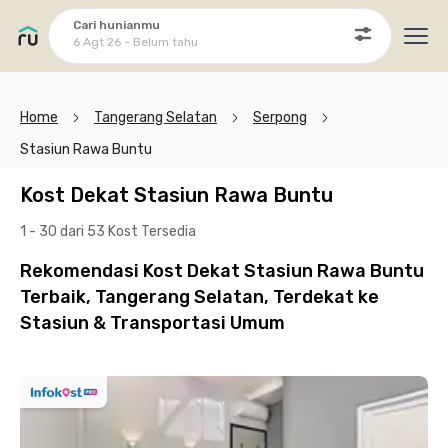
Cari hunianmu
6 Agt 26 - Belum tahu
Ope
Home
Tangerang Selatan
Serpong
Stasiun Rawa Buntu
Kost Dekat Stasiun Rawa Buntu
1 - 30 dari 53 Kost
Tersedia
Rekomendasi Kost Dekat Stasiun Rawa Buntu
Terbaik, Tangerang Selatan, Terdekat ke
Stasiun & Transportasi Umum