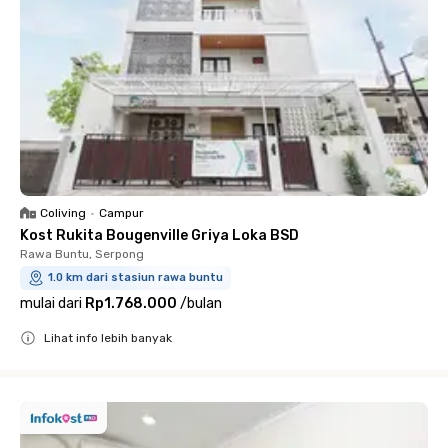
Coliving
•
Campur
Kost Rukita Bougenville Griya Loka BSD
Rawa Buntu, Serpong
1.0 km dari stasiun rawa buntu
mulai dari
Rp1.768.000
/
bulan
Lihat info lebih banyak
Close