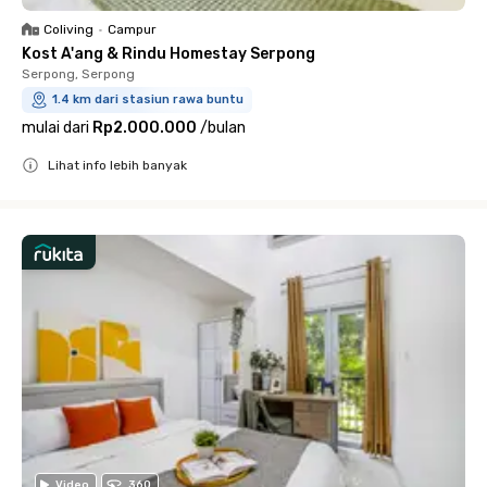
Coliving
•
Campur
Kost A'ang & Rindu Homestay Serpong
Serpong, Serpong
1.4 km dari stasiun rawa buntu
mulai dari
Rp2.000.000
/
bulan
Lihat info lebih banyak
Close
Video
360