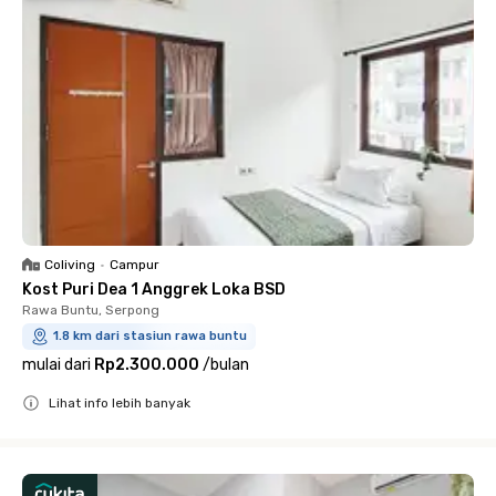
Coliving
•
Campur
Kost Puri Dea 1 Anggrek Loka BSD
Rawa Buntu, Serpong
1.8 km dari stasiun rawa buntu
mulai dari
Rp2.300.000
/
bulan
Lihat info lebih banyak
Close