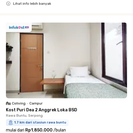
Lihat info lebih banyak
Close
Coliving
•
Campur
Kost Puri Dea 2 Anggrek Loka BSD
Rawa Buntu, Serpong
1.7 km dari stasiun rawa buntu
mulai dari
Rp1.850.000
/
bulan