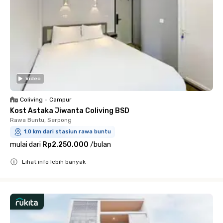
Video
Coliving
•
Campur
Kost Astaka Jiwanta Coliving BSD
Rawa Buntu, Serpong
1.0 km dari stasiun rawa buntu
mulai dari
Rp2.250.000
/
bulan
Lihat info lebih banyak
Close