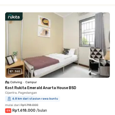
Close
360
Coliving
•
Campur
Kost Rukita Emerald Anarta House BSD
Cijantra, Pagedangan
6.8 km dari stasiun rawa buntu
mulai dari
Rp1.718.000
Rp1.618.000
/
bulan
-
5
%