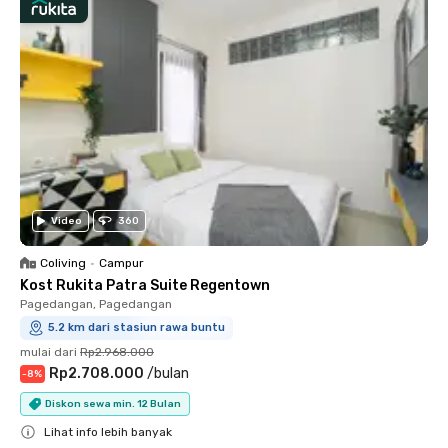
Video
360
Coliving
•
Campur
Kost Rukita Patra Suite Regentown
Pagedangan, Pagedangan
5.2 km dari stasiun rawa buntu
mulai dari
Rp2.968.000
Rp2.708.000
/
bulan
-
8
%
Diskon sewa min. 12 Bulan
Lihat info lebih banyak