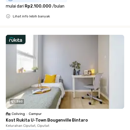
mulai dari
Rp2.100.000
/
bulan
Lihat info lebih banyak
Close
360
Coliving
•
Campur
Kost Rukita U-Town Bougenville Bintaro
Kelurahan Ciputat, Ciputat