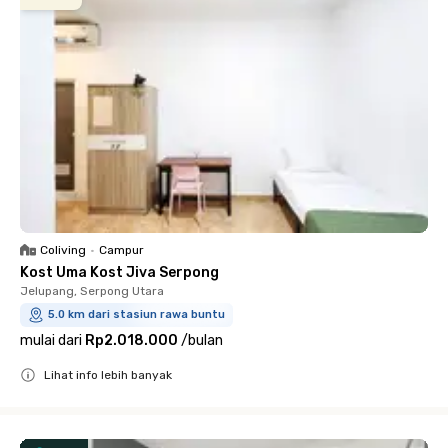
Coliving
•
Campur
Kost Uma Kost Jiva Serpong
Jelupang, Serpong Utara
5.0 km dari stasiun rawa buntu
mulai dari
Rp2.018.000
/
bulan
Lihat info lebih banyak
Close