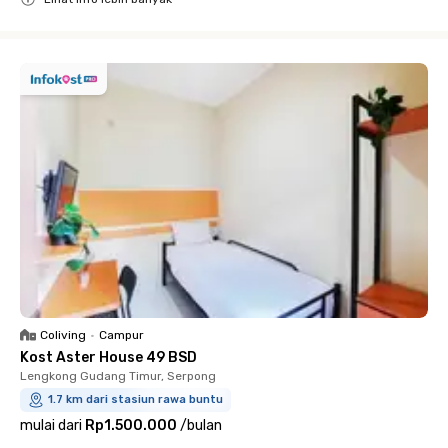
Close
Coliving
•
Campur
Kost Aster House 49 BSD
Lengkong Gudang Timur, Serpong
1.7 km dari stasiun rawa buntu
mulai dari
Rp1.500.000
/
bulan