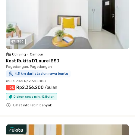
360
Coliving
•
Campur
Kost Rukita D'Laurel BSD
Pagedangan, Pagedangan
4.5 km dari stasiun rawa buntu
mulai dari
Rp2.618.000
Rp2.356.200
/
bulan
-
10
%
Diskon sewa min. 12 Bulan
Lihat info lebih banyak
Close