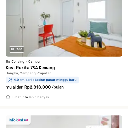
360
Coliving
•
Campur
Kost Rukita 79A Kemang
Bangka, Mampang Prapatan
4.0 km dari stasiun pasar minggu baru
mulai dari
Rp2.818.000
/
bulan
Lihat info lebih banyak
Close