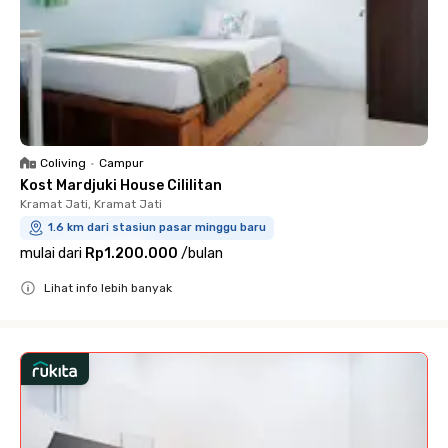
Coliving
•
Campur
Kost Mardjuki House Cililitan
Kramat Jati, Kramat Jati
1.6 km dari stasiun pasar minggu baru
mulai dari
Rp1.200.000
/
bulan
Lihat info lebih banyak
Close