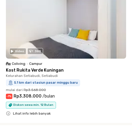
Video
360
Coliving
•
Campur
Kost Rukita Verde Kuningan
Kelurahan Setiabudi, Setiabudi
5.1 km dari stasiun pasar minggu baru
mulai dari
Rp3.568.000
Rp3.308.000
/
bulan
-
7
%
Diskon sewa min. 12 Bulan
Lihat info lebih banyak
Close