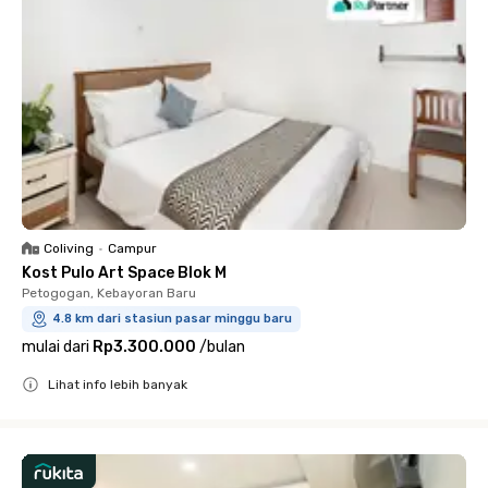
Coliving
•
Campur
Kost Pulo Art Space Blok M
Petogogan, Kebayoran Baru
4.8 km dari stasiun pasar minggu baru
mulai dari
Rp3.300.000
/
bulan
Lihat info lebih banyak
Close