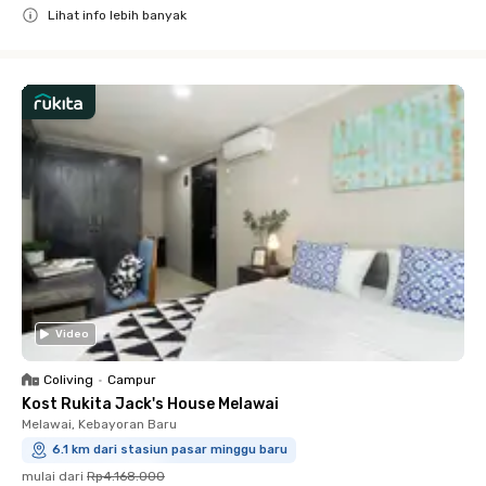
Lihat info lebih banyak
Close
Video
Coliving
•
Campur
Kost Rukita Jack's House Melawai
Melawai, Kebayoran Baru
6.1 km dari stasiun pasar minggu baru
mulai dari
Rp4.168.000