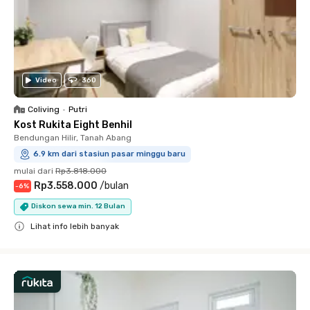
Video
360
Coliving
•
Putri
Kost Rukita Eight Benhil
Bendungan Hilir, Tanah Abang
6.9 km dari stasiun pasar minggu baru
mulai dari
Rp3.818.000
Rp3.558.000
/
bulan
-
6
%
Diskon sewa min. 12 Bulan
Lihat info lebih banyak
Close