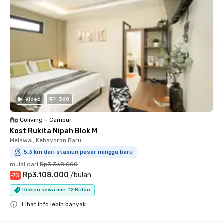
Video
360
Coliving
•
Campur
Kost Rukita Nipah Blok M
Melawai, Kebayoran Baru
5.3 km dari stasiun pasar minggu baru
mulai dari
Rp3.368.000
Rp3.108.000
/
bulan
-
7
%
Diskon sewa min. 12 Bulan
Lihat info lebih banyak
Close