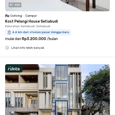
360
Coliving
•
Campur
Kost Pelangi House Setiabudi
Kelurahan Setiabudi, Setiabudi
6.6 km dari stasiun pasar minggu baru
mulai dari
Rp3.200.000
/
bulan
Lihat info lebih banyak
Close