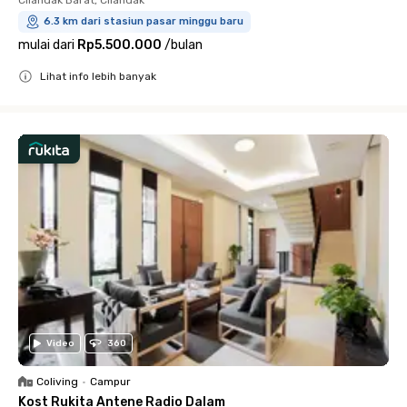
6.3 km dari stasiun pasar minggu baru
mulai dari
Rp5.500.000
/
bulan
Lihat info lebih banyak
Close
Video
360
Coliving
•
Campur
Kost Rukita Antene Radio Dalam