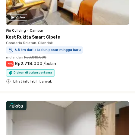
Video
Coliving
•
Campur
Kost Rukita Smart Cipete
Gandaria Selatan, Cilandak
6.8 km dari stasiun pasar minggu baru
mulai dari
Rp3.018.000
Rp2.718.000
/
bulan
-
9
%
Diskon di bulan pertama
Lihat info lebih banyak
Close