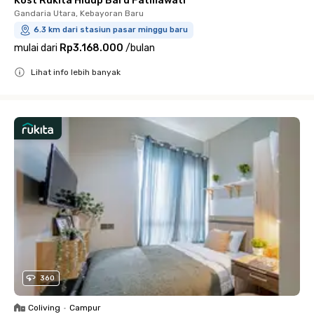
Kost Rukita Hidup Baru Fatmawati
Gandaria Utara, Kebayoran Baru
6.3 km dari stasiun pasar minggu baru
mulai dari
Rp3.168.000
/
bulan
Lihat info lebih banyak
Close
360
Coliving
•
Campur