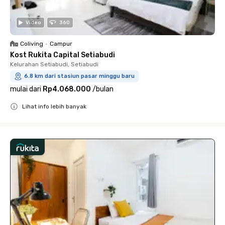
Video
360
Coliving
•
Campur
Kost Rukita Capital Setiabudi
Kelurahan Setiabudi, Setiabudi
6.8 km dari stasiun pasar minggu baru
mulai dari
Rp4.068.000
/
bulan
Lihat info lebih banyak
Close