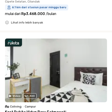
Cipete Selatan, Cilandak
6.1 km dari stasiun pasar minggu baru
mulai dari
Rp3.468.000
/
bulan
Lihat info lebih banyak
Close
Video
360
Coliving
•
Campur