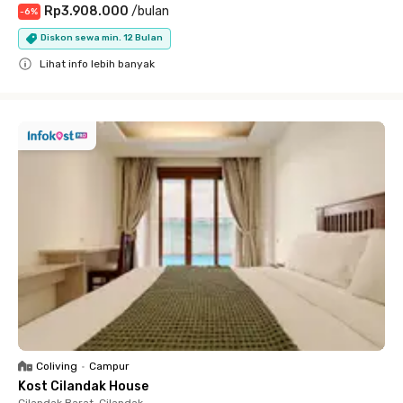
Rp3.908.000
/
bulan
-
6
%
Diskon sewa min. 12 Bulan
Lihat info lebih banyak
Close
Coliving
•
Campur
Kost Cilandak House
Cilandak Barat, Cilandak