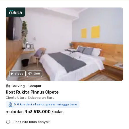
Video
360
Coliving
•
Campur
Kost Rukita Pinnus Cipete
Cipete Utara, Kebayoran Baru
5.4 km dari stasiun pasar minggu baru
mulai dari
Rp3.518.000
/
bulan
Lihat info lebih banyak
Close