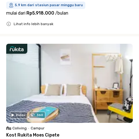
5.9 km dari stasiun pasar minggu baru
mulai dari
Rp5.918.000
/
bulan
Lihat info lebih banyak
Close
Video
360
Coliving
•
Campur
Kost Rukita Moes Cipete