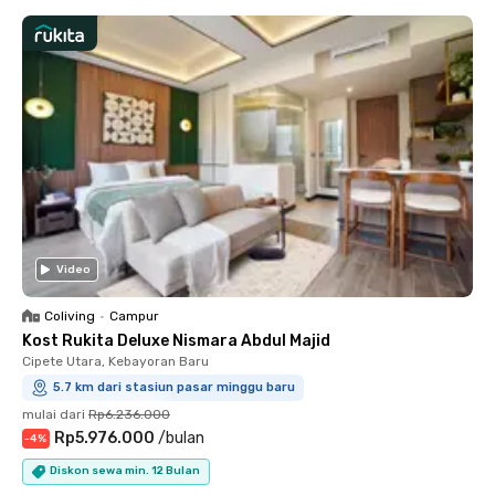
Video
Coliving
•
Campur
Kost Rukita Deluxe Nismara Abdul Majid
Cipete Utara, Kebayoran Baru
5.7 km dari stasiun pasar minggu baru
mulai dari
Rp6.236.000
Rp5.976.000
/
bulan
-
4
%
Diskon sewa min. 12 Bulan