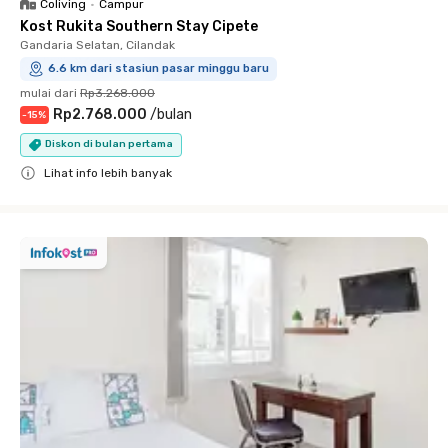
Coliving
•
Campur
Kost Rukita Southern Stay Cipete
Gandaria Selatan, Cilandak
6.6 km dari stasiun pasar minggu baru
mulai dari
Rp3.268.000
Rp2.768.000
/
bulan
-
15
%
Diskon di bulan pertama
Lihat info lebih banyak
Close