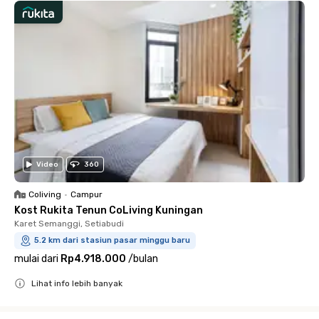
Video
360
Coliving
•
Campur
Kost Rukita Tenun CoLiving Kuningan
Karet Semanggi, Setiabudi
5.2 km dari stasiun pasar minggu baru
mulai dari
Rp4.918.000
/
bulan
Lihat info lebih banyak
Close