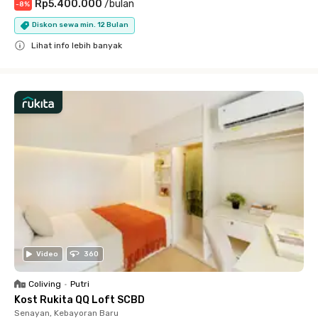
Rp5.400.000
/
bulan
-
8
%
Diskon sewa min. 12 Bulan
Lihat info lebih banyak
Close
Video
360
Coliving
•
Putri
Kost Rukita QQ Loft SCBD
Senayan, Kebayoran Baru