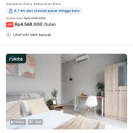
Gandaria Utara, Kebayoran Baru
6.7 km dari stasiun pasar minggu baru
mulai dari
Rp5.018.000
Rp4.568.000
/
bulan
-
8
%
Lihat info lebih banyak
Close
Video
360