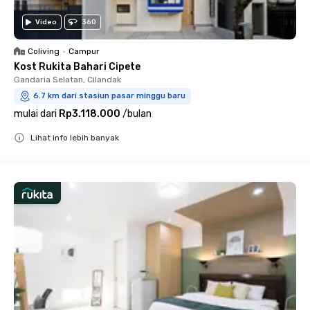
Video
360
Coliving
•
Campur
Kost Rukita Bahari Cipete
Gandaria Selatan, Cilandak
6.7 km dari stasiun pasar minggu baru
mulai dari
Rp3.118.000
/
bulan
Lihat info lebih banyak
Close