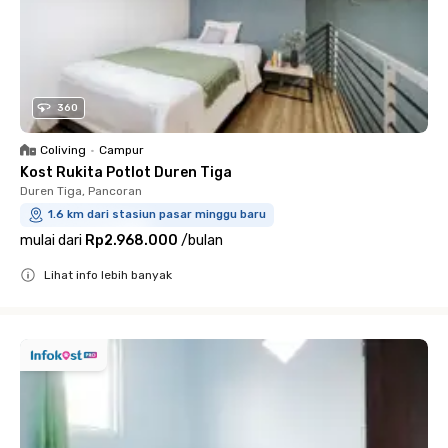
360
Coliving
•
Campur
Kost Rukita Potlot Duren Tiga
Duren Tiga, Pancoran
1.6 km dari stasiun pasar minggu baru
mulai dari
Rp2.968.000
/
bulan
Lihat info lebih banyak
Close