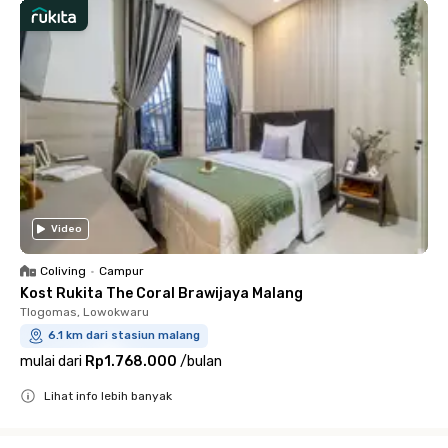
Video
Coliving
•
Campur
Kost Rukita The Coral Brawijaya Malang
Tlogomas, Lowokwaru
6.1 km dari stasiun malang
mulai dari
Rp1.768.000
/
bulan
Lihat info lebih banyak
Close