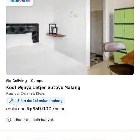
Coliving
•
Campur
Kost Wijaya Letjen Sutoyo Malang
Rampal Celaket, Klojen
1.5 km dari stasiun malang
mulai dari
Rp950.000
/
bulan
Lihat info lebih banyak
Close