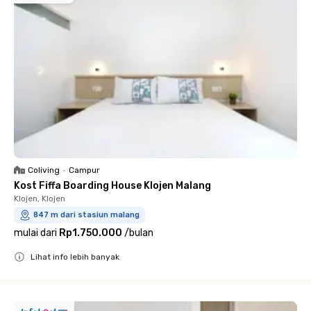
Coliving
•
Campur
Kost Fiffa Boarding House Klojen Malang
Klojen, Klojen
847 m dari stasiun malang
mulai dari
Rp1.750.000
/
bulan
Lihat info lebih banyak
Close