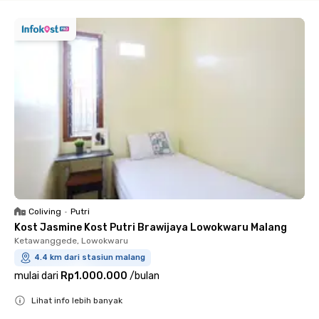
Coliving
•
Putri
Kost Jasmine Kost Putri Brawijaya Lowokwaru Malang
Ketawanggede, Lowokwaru
4.4 km dari stasiun malang
mulai dari
Rp1.000.000
/
bulan
Lihat info lebih banyak
Close