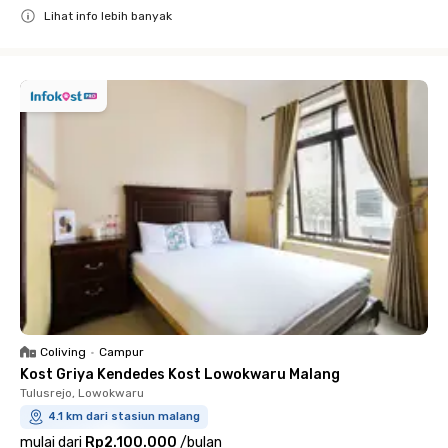
Lihat info lebih banyak
Close
Coliving
•
Campur
Kost Griya Kendedes Kost Lowokwaru Malang
Tulusrejo, Lowokwaru
4.1 km dari stasiun malang
mulai dari
Rp2.100.000
/
bulan