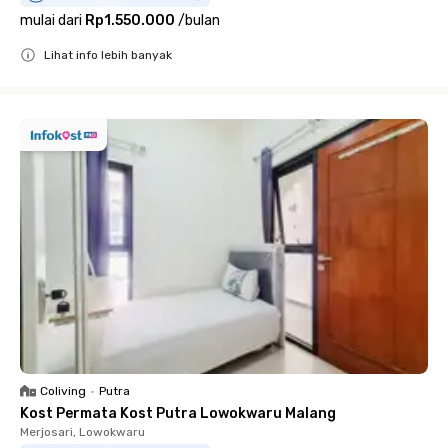
mulai dari
Rp1.550.000
/
bulan
Lihat info lebih banyak
Close
Coliving
•
Putra
Kost Permata Kost Putra Lowokwaru Malang
Merjosari, Lowokwaru