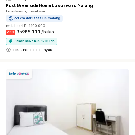
Kost Greenside Home Lowokwaru Malang
Lowokwaru, Lowokwaru
6.1 km dari stasiun malang
mulai dari
Rp1.100.000
Rp985.000
/
bulan
-
10
%
Diskon sewa min. 12 Bulan
Lihat info lebih banyak
Close