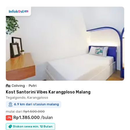
Coliving
•
Putri
Kost Santorini Vibes Karangploso Malang
Tegalgondo, Karangploso
6.9 km dari stasiun malang
mulai dari
Rp1.500.000
Rp1.385.000
/
bulan
-
7
%
Diskon sewa min. 12 Bulan