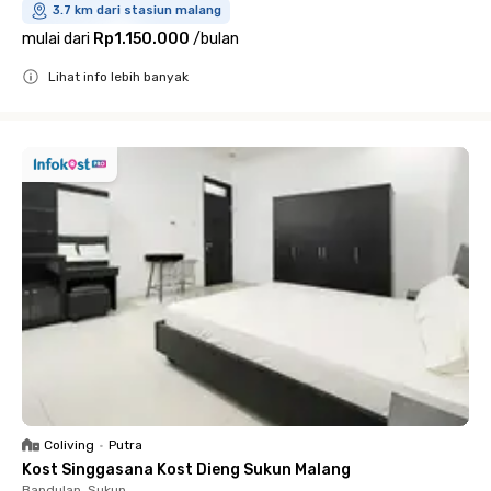
3.7 km dari stasiun malang
mulai dari
Rp1.150.000
/
bulan
Lihat info lebih banyak
Close
Coliving
•
Putra
Kost Singgasana Kost Dieng Sukun Malang
Bandulan, Sukun