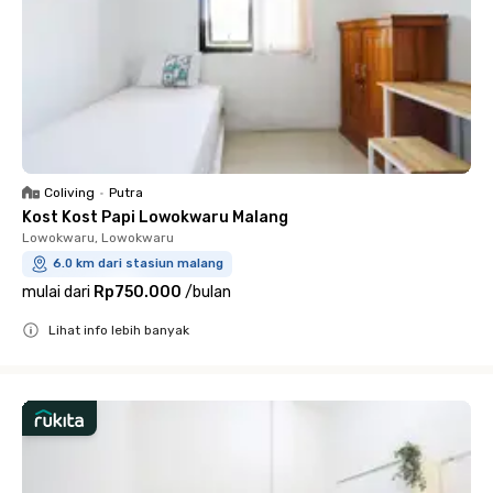
Coliving
•
Putra
Kost Kost Papi Lowokwaru Malang
Lowokwaru, Lowokwaru
6.0 km dari stasiun malang
mulai dari
Rp750.000
/
bulan
Lihat info lebih banyak
Close