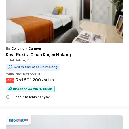
Coliving
•
Campur
Kost Rukita Omah Klojen Malang
Kidul Dalem, Klojen
578 m dari stasiun malang
mulai dari
Rp1.668.000
Rp1.501.200
/
bulan
-
10
%
Diskon sewa min. 12 Bulan
Lihat info lebih banyak
Close