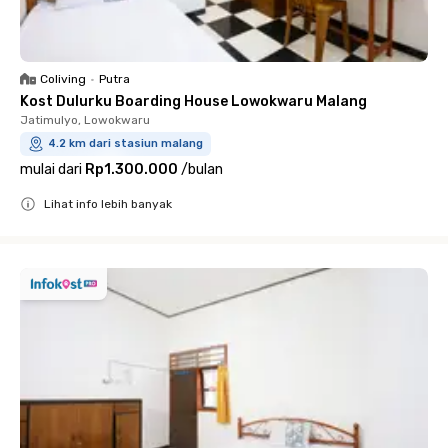
Coliving
•
Putra
Kost Dulurku Boarding House Lowokwaru Malang
Jatimulyo, Lowokwaru
4.2 km dari stasiun malang
mulai dari
Rp1.300.000
/
bulan
Lihat info lebih banyak
Close