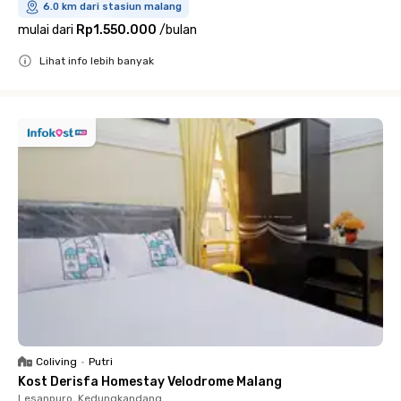
6.0 km dari stasiun malang
mulai dari
Rp1.550.000
/
bulan
Lihat info lebih banyak
Close
Coliving
•
Putri
Kost Derisfa Homestay Velodrome Malang
Lesanpuro, Kedungkandang