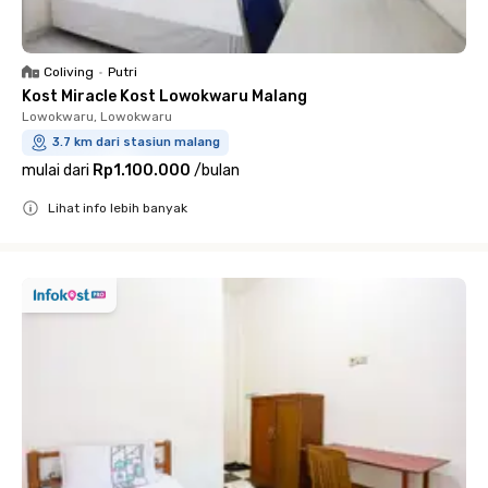
Coliving
•
Putri
Kost Miracle Kost Lowokwaru Malang
Lowokwaru, Lowokwaru
3.7 km dari stasiun malang
mulai dari
Rp1.100.000
/
bulan
Lihat info lebih banyak
Close