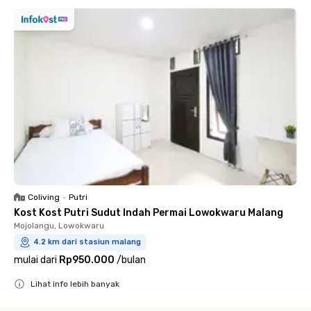
Coliving
•
Putri
Kost Kost Putri Sudut Indah Permai Lowokwaru Malang
Mojolangu, Lowokwaru
4.2 km dari stasiun malang
mulai dari
Rp950.000
/
bulan
Lihat info lebih banyak
Close