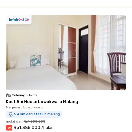
Close
Coliving
•
Putri
Kost Ani House Lowokwaru Malang
Merjosari, Lowokwaru
5.4 km dari stasiun malang
mulai dari
Rp1.500.000
Rp1.385.000
/
bulan
-
7
%