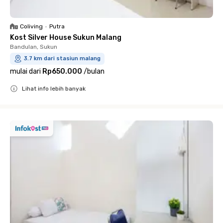
Coliving
•
Putra
Kost Silver House Sukun Malang
Bandulan, Sukun
3.7 km dari stasiun malang
mulai dari
Rp650.000
/
bulan
Lihat info lebih banyak
Close