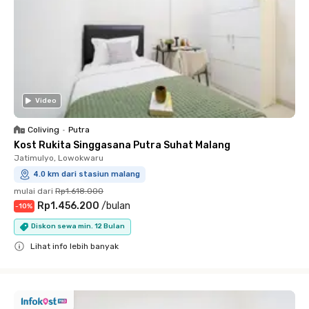
Video
Coliving
•
Putra
Kost Rukita Singgasana Putra Suhat Malang
Jatimulyo, Lowokwaru
4.0 km dari stasiun malang
mulai dari
Rp1.618.000
Rp1.456.200
/
bulan
-
10
%
Diskon sewa min. 12 Bulan
Lihat info lebih banyak
Close