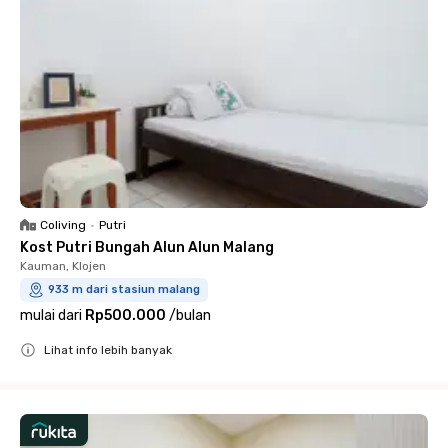
Coliving
•
Putri
Kost Putri Bungah Alun Alun Malang
Kauman, Klojen
933 m dari stasiun malang
mulai dari
Rp500.000
/
bulan
Lihat info lebih banyak
Close