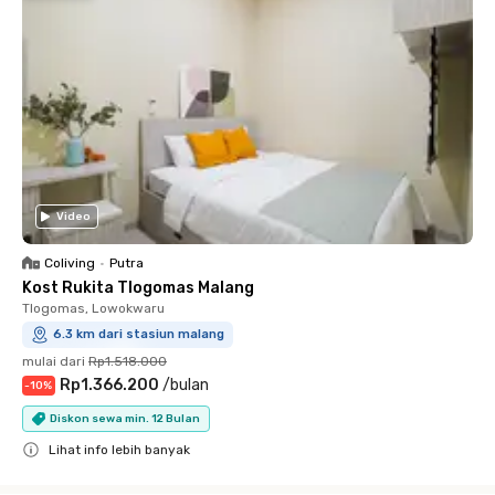
Video
Coliving
•
Putra
Kost Rukita Tlogomas Malang
Tlogomas, Lowokwaru
6.3 km dari stasiun malang
mulai dari
Rp1.518.000
Rp1.366.200
/
bulan
-
10
%
Diskon sewa min. 12 Bulan
Lihat info lebih banyak
Close