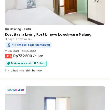
Coliving
•
Putri
Kost Basra Living Kost Dinoyo Lowokwaru Malang
Dinoyo, Lowokwaru
4.9 km dari stasiun malang
mulai dari
Rp850.000
Rp739.500
/
bulan
-
13
%
Diskon sewa min. 12 Bulan
Lihat info lebih banyak
Close