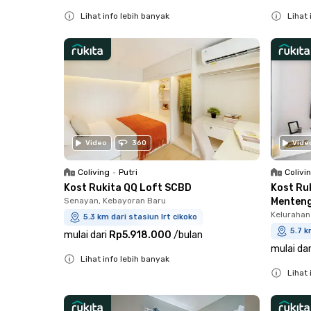
Lihat info lebih banyak
Lihat 
Close
Close
Video
360
Vide
Coliving
•
Putri
Colivi
Kost Rukita QQ Loft SCBD
Kost Ru
Senayan, Kebayoran Baru
Menten
Kelurahan
5.3 km dari stasiun lrt cikoko
5.7 k
mulai dari
Rp5.918.000
/
bulan
mulai dar
Lihat info lebih banyak
Lihat 
Close
Close