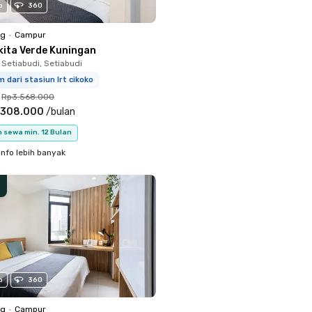
o
360
ng
•
Campur
kita Verde Kuningan
 Setiabudi, Setiabudi
m dari stasiun lrt cikoko
Rp3.568.000
.308.000
/
bulan
 sewa min. 12 Bulan
info lebih banyak
o
360
ng
•
Campur