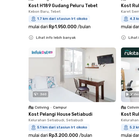
Kost H189 Gudang Peluru Tebet
Kost Ru
Kebon Baru, Tebet
Karet Sem
1.7 km dari stasiun lrt cikoko
4.3 k
mulai dari
Rp1.950.000
/
bulan
mulai dar
Lihat info lebih banyak
Lihat 
Close
Close
360
Vide
Coliving
•
Campur
Colivi
Kost Pelangi House Setiabudi
Kost Ruk
Kelurahan Setiabudi, Setiabudi
Kelurahan
5.1 km dari stasiun lrt cikoko
5.2 k
mulai dari
Rp3.200.000
/
bulan
mulai dar