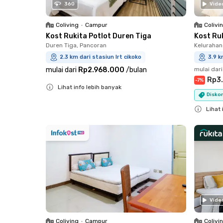
360
Vide
Coliving
•
Campur
Colivi
Kost Rukita Potlot Duren Tiga
Kost Ru
Duren Tiga, Pancoran
Kelurahan
2.3 km dari stasiun lrt cikoko
3.9 k
mulai dari
Rp2.968.000
/
bulan
mulai dari
Rp3
-
7
%
Lihat info lebih banyak
Diskon
Close
Lihat 
Close
Vide
Coliving
•
Campur
Colivi