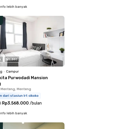
info lebih banyak
o
360
ng
•
Campur
kita Purwodadi Mansion
g
 Menteng, Menteng
m dari stasiun lrt cikoko
i
Rp3.568.000
/
bulan
info lebih banyak