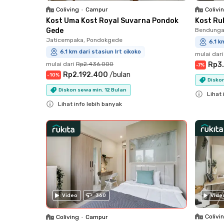
Coliving
•
Campur
Colivi
Kost Uma Kost Royal Suvarna Pondok
Kost Ruk
Gede
Bendungan
Jaticempaka, Pondokgede
6.1 k
6.1 km dari stasiun lrt cikoko
mulai dari
mulai dari
Rp2.436.000
Rp3
-
7
%
Rp2.192.400
/
bulan
-
10
%
Diskon
Diskon sewa min. 12 Bulan
Lihat 
Lihat info lebih banyak
Close
Close
Video
360
Vide
Colivi
Coliving
•
Campur