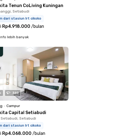
kita Tenun CoLiving Kuningan
anggi, Setiabudi
m dari stasiun lrt cikoko
i
Rp4.918.000
/
bulan
info lebih banyak
o
360
ng
•
Campur
ita Capital Setiabudi
 Setiabudi, Setiabudi
m dari stasiun lrt cikoko
i
Rp4.068.000
/
bulan