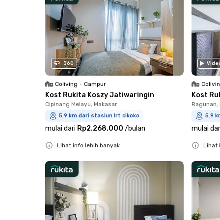
360
Vide
Coliving
•
Campur
Colivi
Kost Rukita Koszy Jatiwaringin
Kost Ru
Cipinang Melayu, Makasar
Ragunan, 
5.9 km dari stasiun lrt cikoko
5.9 k
mulai dari
Rp2.268.000
/
bulan
mulai dar
Lihat info lebih banyak
Lihat 
Close
Close