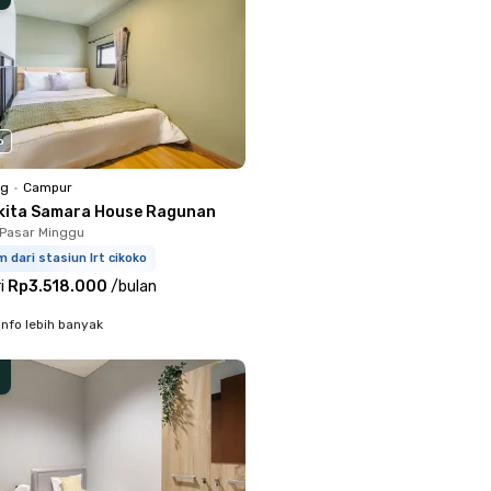
o
ng
•
Campur
kita Samara House Ragunan
Pasar Minggu
m dari stasiun lrt cikoko
i
Rp3.518.000
/
bulan
info lebih banyak