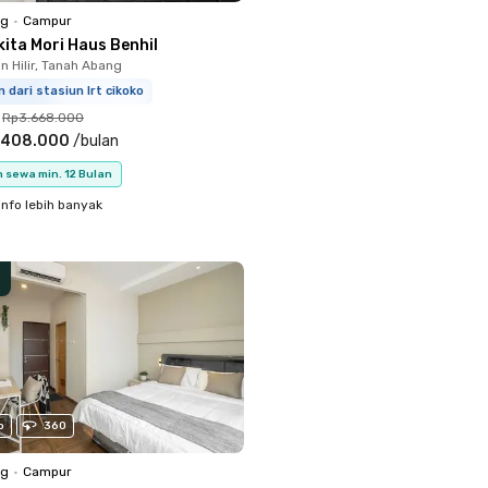
ng
•
Campur
ita Mori Haus Benhil
 Hilir, Tanah Abang
m dari stasiun lrt cikoko
Rp3.668.000
.408.000
/
bulan
 sewa min. 12 Bulan
info lebih banyak
o
360
ng
•
Campur