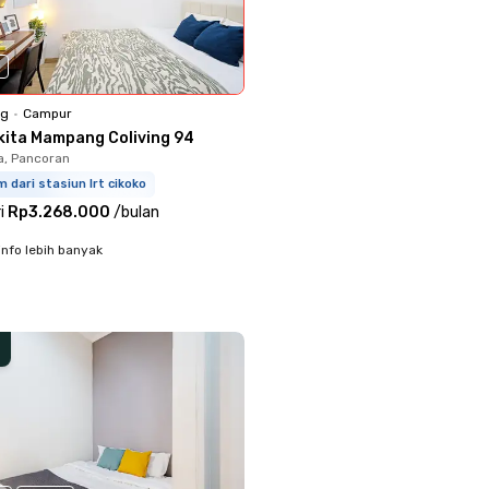
0
ng
•
Campur
kita Mampang Coliving 94
a, Pancoran
m dari stasiun lrt cikoko
i
Rp3.268.000
/
bulan
info lebih banyak