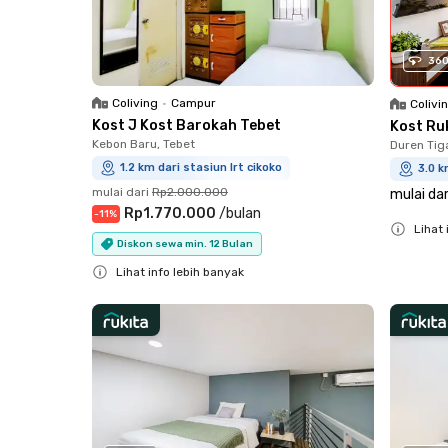
36
Coliving
•
Campur
Colivi
Kost J Kost Barokah Tebet
Kost Ru
Kebon Baru, Tebet
Duren Tig
1.2 km dari stasiun lrt cikoko
3.0 k
mulai dari
Rp2.000.000
mulai dar
Rp1.770.000
/
bulan
-
11
%
Lihat 
Diskon sewa min. 12 Bulan
Close
Lihat info lebih banyak
Close