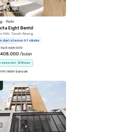
o
360
ng
•
Putri
ita Eight Benhil
 Hilir, Tanah Abang
m dari stasiun lrt cikoko
Rp3.668.000
.408.000
/
bulan
 sewa min. 12 Bulan
info lebih banyak
o