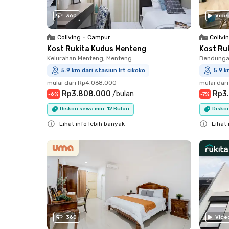
360
Vide
Coliving
•
Campur
Colivi
Kost Rukita Kudus Menteng
Kost Ruk
Kelurahan Menteng, Menteng
Bendungan
5.9 km dari stasiun lrt cikoko
5.9 k
mulai dari
Rp4.068.000
mulai dari
Rp3.808.000
/
bulan
Rp3
-
6
%
-
7
%
Diskon sewa min. 12 Bulan
Diskon
Lihat info lebih banyak
Lihat 
Close
Close
360
Vide