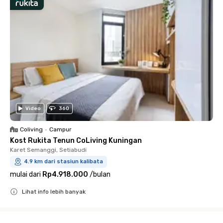
Video
360
Coliving
•
Campur
Kost Rukita Tenun CoLiving Kuningan
Karet Semanggi, Setiabudi
4.9 km dari stasiun kalibata
mulai dari
Rp4.918.000
/
bulan
Lihat info lebih banyak
Close