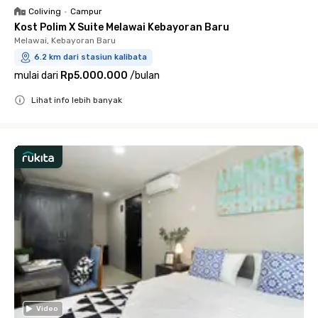
Coliving
•
Campur
Kost Polim X Suite Melawai Kebayoran Baru
Melawai, Kebayoran Baru
6.2 km dari stasiun kalibata
mulai dari
Rp5.000.000
/
bulan
Lihat info lebih banyak
Close
Video