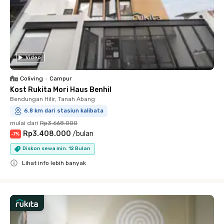
Video
Coliving
•
Campur
Kost Rukita Mori Haus Benhil
Bendungan Hilir, Tanah Abang
6.8 km dari stasiun kalibata
mulai dari
Rp3.668.000
Rp3.408.000
/
bulan
-
7
%
Diskon sewa min. 12 Bulan
Lihat info lebih banyak
Close