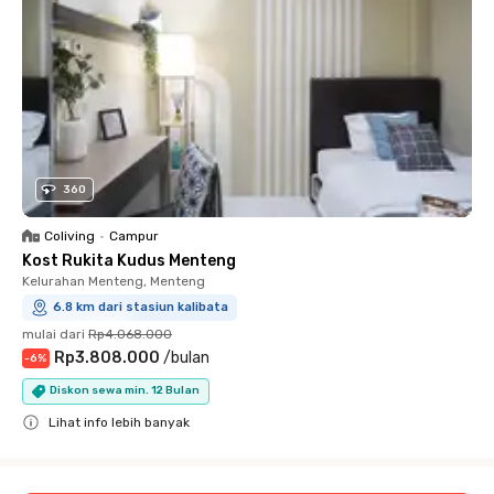
360
Coliving
•
Campur
Kost Rukita Kudus Menteng
Kelurahan Menteng, Menteng
6.8 km dari stasiun kalibata
mulai dari
Rp4.068.000
Rp3.808.000
/
bulan
-
6
%
Diskon sewa min. 12 Bulan
Lihat info lebih banyak
Close