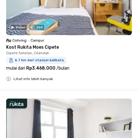
Video
360
Coliving
•
Campur
Kost Rukita Moes Cipete
Cipete Selatan, Cilandak
6.7 km dari stasiun kalibata
mulai dari
Rp3.468.000
/
bulan
Lihat info lebih banyak
Close