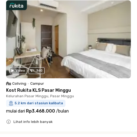
Video
360
Coliving
•
Campur
Kost Rukita KLS Pasar Minggu
Kelurahan Pasar Minggu, Pasar Minggu
5.2 km dari stasiun kalibata
mulai dari
Rp3.468.000
/
bulan
Lihat info lebih banyak
Close