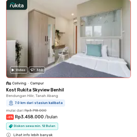
Video
360
Coliving
•
Campur
Kost Rukita Skyview Benhil
Bendungan Hilir, Tanah Abang
7.0 km dari stasiun kalibata
mulai dari
Rp3.718.000
Rp3.458.000
/
bulan
-
6
%
Diskon sewa min. 12 Bulan
Lihat info lebih banyak