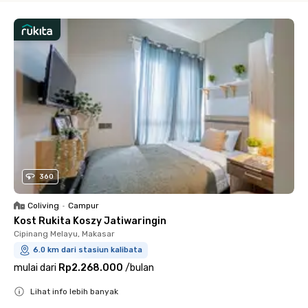
360
Coliving
•
Campur
Kost Rukita Koszy Jatiwaringin
Cipinang Melayu, Makasar
6.0 km dari stasiun kalibata
mulai dari
Rp2.268.000
/
bulan
Lihat info lebih banyak
Close