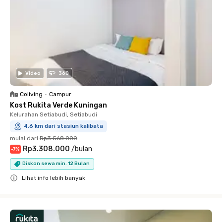
Video
360
Coliving
•
Campur
Kost Rukita Verde Kuningan
Kelurahan Setiabudi, Setiabudi
4.6 km dari stasiun kalibata
mulai dari
Rp3.568.000
Rp3.308.000
/
bulan
-
7
%
Diskon sewa min. 12 Bulan
Lihat info lebih banyak
Close