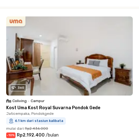
Close
360
Coliving
•
Campur
Kost Uma Kost Royal Suvarna Pondok Gede
Jaticempaka, Pondokgede
6.1 km dari stasiun kalibata
mulai dari
Rp2.436.000
Rp2.192.400
/
bulan
-
10
%