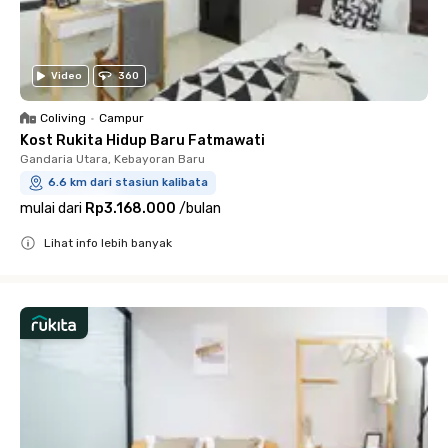
Video
360
Coliving
•
Campur
Kost Rukita Hidup Baru Fatmawati
Gandaria Utara, Kebayoran Baru
6.6 km dari stasiun kalibata
mulai dari
Rp3.168.000
/
bulan
Lihat info lebih banyak
Close