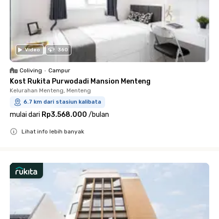
Video
360
Coliving
•
Campur
Kost Rukita Purwodadi Mansion Menteng
Kelurahan Menteng, Menteng
6.7 km dari stasiun kalibata
mulai dari
Rp3.568.000
/
bulan
Lihat info lebih banyak
Close