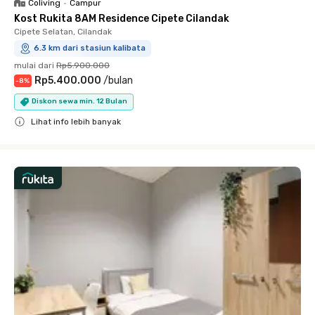
Coliving
•
Campur
Kost Rukita 8AM Residence Cipete Cilandak
Cipete Selatan, Cilandak
6.3 km dari stasiun kalibata
mulai dari
Rp5.900.000
Rp5.400.000
/
bulan
-
8
%
Diskon sewa min. 12 Bulan
Lihat info lebih banyak
Close