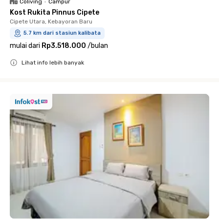
Coliving
•
Campur
Kost Rukita Pinnus Cipete
Cipete Utara, Kebayoran Baru
5.7 km dari stasiun kalibata
mulai dari
Rp3.518.000
/
bulan
Lihat info lebih banyak
Close