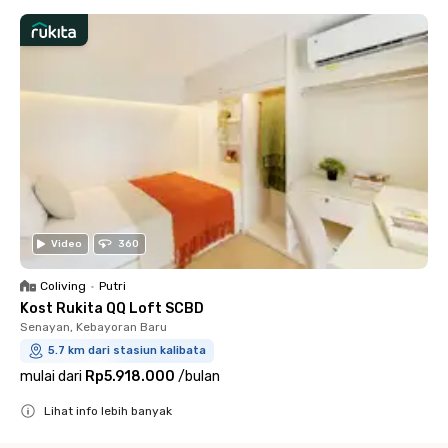
Video
360
Coliving
•
Putri
Kost Rukita QQ Loft SCBD
Senayan, Kebayoran Baru
5.7 km dari stasiun kalibata
mulai dari
Rp5.918.000
/
bulan
Lihat info lebih banyak
Close