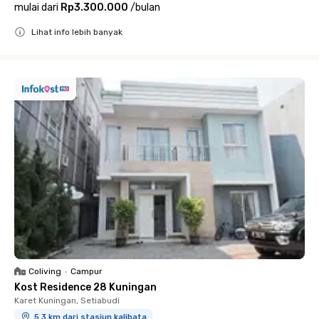
mulai dari
Rp3.300.000
/
bulan
Lihat info lebih banyak
Close
Coliving
•
Campur
Kost Residence 28 Kuningan
Karet Kuningan, Setiabudi
5.3 km dari stasiun kalibata