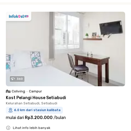
360
Coliving
•
Campur
Kost Pelangi House Setiabudi
Kelurahan Setiabudi, Setiabudi
6.0 km dari stasiun kalibata
mulai dari
Rp3.200.000
/
bulan
Lihat info lebih banyak