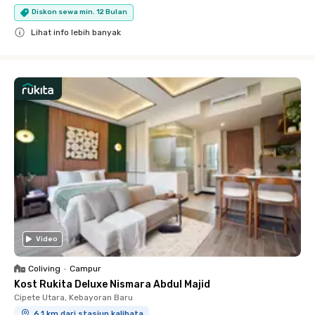
Diskon sewa min. 12 Bulan
Lihat info lebih banyak
Close
Video
Coliving
•
Campur
Kost Rukita Deluxe Nismara Abdul Majid
Cipete Utara, Kebayoran Baru
6.1 km dari stasiun kalibata