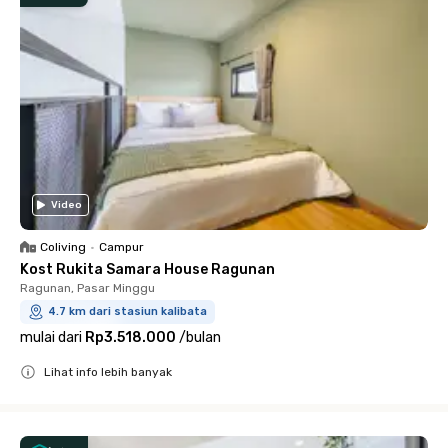
Video
Coliving
•
Campur
Kost Rukita Samara House Ragunan
Ragunan, Pasar Minggu
4.7 km dari stasiun kalibata
mulai dari
Rp3.518.000
/
bulan
Lihat info lebih banyak
Close