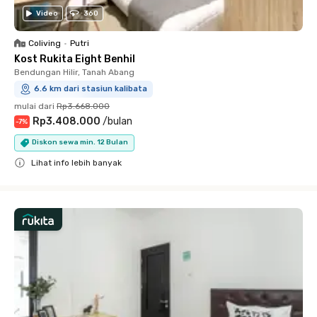
Video
360
Coliving
•
Putri
Kost Rukita Eight Benhil
Bendungan Hilir, Tanah Abang
6.6 km dari stasiun kalibata
mulai dari
Rp3.668.000
Rp3.408.000
/
bulan
-
7
%
Diskon sewa min. 12 Bulan
Lihat info lebih banyak
Close