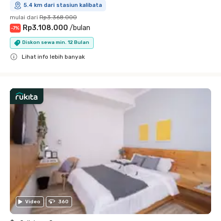
5.4 km dari stasiun kalibata
mulai dari
Rp3.368.000
Rp3.108.000
/
bulan
-
7
%
Diskon sewa min. 12 Bulan
Lihat info lebih banyak
Close
Video
360