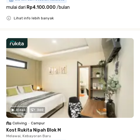
mulai dari
Rp4.100.000
/
bulan
Lihat info lebih banyak
Close
Video
360
Coliving
•
Campur
Kost Rukita Nipah Blok M
Melawai, Kebayoran Baru