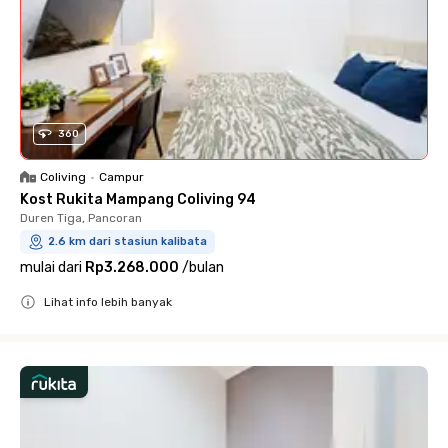
360
Coliving
•
Campur
Kost Rukita Mampang Coliving 94
Duren Tiga, Pancoran
2.6 km dari stasiun kalibata
mulai dari
Rp3.268.000
/
bulan
Lihat info lebih banyak
Close