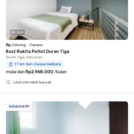
360
Coliving
•
Campur
Kost Rukita Potlot Duren Tiga
Duren Tiga, Pancoran
1.7 km dari stasiun kalibata
mulai dari
Rp2.968.000
/
bulan
Lihat info lebih banyak
Close