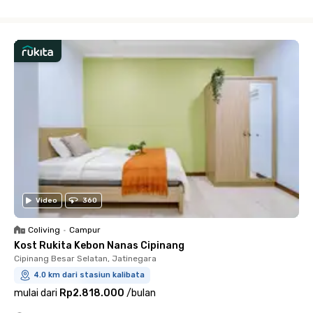
Close
Video
360
Coliving
•
Campur
Kost Rukita Kebon Nanas Cipinang
Cipinang Besar Selatan, Jatinegara
4.0 km dari stasiun kalibata
mulai dari
Rp2.818.000
/
bulan