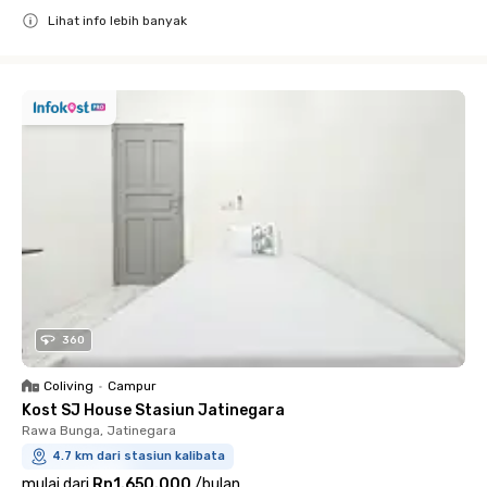
Lihat info lebih banyak
Close
360
Coliving
•
Campur
Kost SJ House Stasiun Jatinegara
Rawa Bunga, Jatinegara
4.7 km dari stasiun kalibata
mulai dari
Rp1.650.000
/
bulan