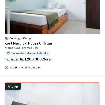
Coliving
•
Campur
Kost Mardjuki House Cililitan
Kramat Jati, Kramat Jati
1.6 km dari stasiun kalibata
mulai dari
Rp1.200.000
/
bulan
Lihat info lebih banyak
Close