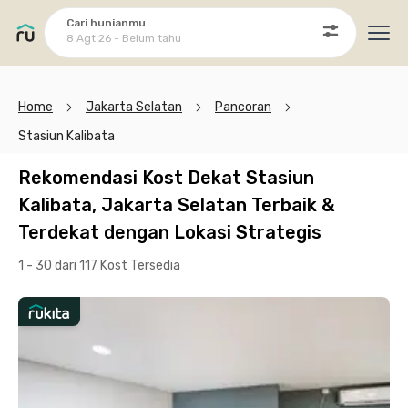
Cari hunianmu
8 Agt 26 - Belum tahu
Ope
Home
Jakarta Selatan
Pancoran
Stasiun Kalibata
Rekomendasi Kost Dekat Stasiun
Kalibata, Jakarta Selatan Terbaik &
Terdekat dengan Lokasi Strategis
1 - 30 dari 117 Kost
Tersedia