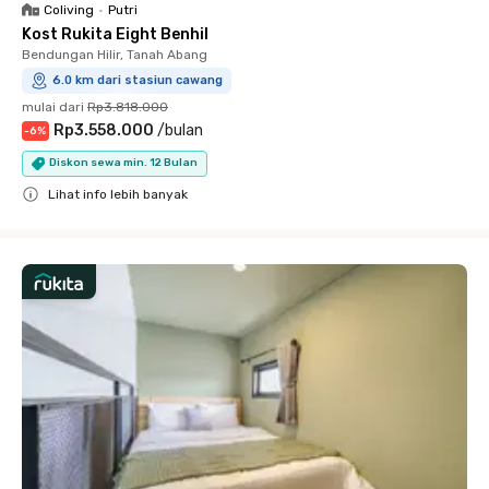
Coliving
•
Putri
Kost Rukita Eight Benhil
Bendungan Hilir, Tanah Abang
6.0 km dari stasiun cawang
mulai dari
Rp3.818.000
Rp3.558.000
/
bulan
-
6
%
Diskon sewa min. 12 Bulan
Lihat info lebih banyak
Close