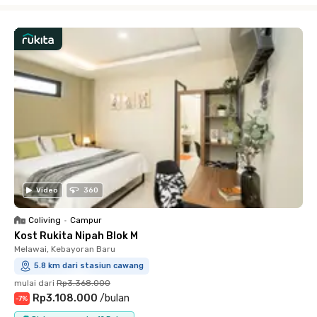
Video
360
Coliving
•
Campur
Kost Rukita Nipah Blok M
Melawai, Kebayoran Baru
5.8 km dari stasiun cawang
mulai dari
Rp3.368.000
Rp3.108.000
/
bulan
-
7
%