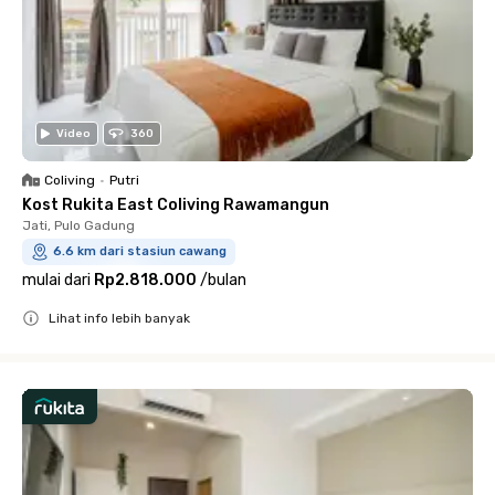
Video
360
Coliving
•
Putri
Kost Rukita East Coliving Rawamangun
Jati, Pulo Gadung
6.6 km dari stasiun cawang
mulai dari
Rp2.818.000
/
bulan
Lihat info lebih banyak
Close