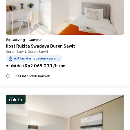
Coliving
•
Campur
Kost Rukita Swadaya Duren Sawit
Duren Sawit, Duren Sawit
6.4 km dari stasiun cawang
mulai dari
Rp2.068.000
/
bulan
Lihat info lebih banyak
Close