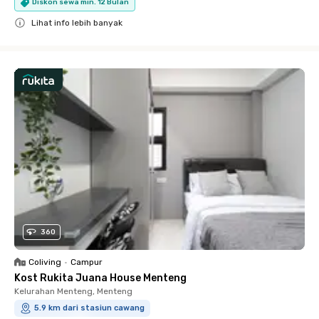
Diskon sewa min. 12 Bulan
Lihat info lebih banyak
Close
360
Coliving
•
Campur
Kost Rukita Juana House Menteng
Kelurahan Menteng, Menteng
5.9 km dari stasiun cawang