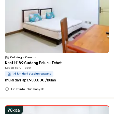
Coliving
•
Campur
Kost H189 Gudang Peluru Tebet
Kebon Baru, Tebet
1.6 km dari stasiun cawang
mulai dari
Rp1.950.000
/
bulan
Lihat info lebih banyak
Close