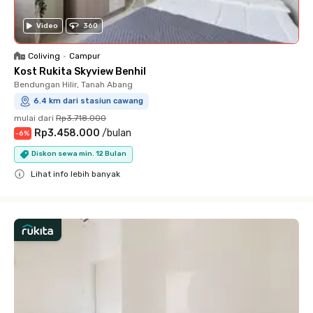
Video
360
Coliving
•
Campur
Kost Rukita Skyview Benhil
Bendungan Hilir, Tanah Abang
6.4 km dari stasiun cawang
mulai dari
Rp3.718.000
Rp3.458.000
/
bulan
-
6
%
Diskon sewa min. 12 Bulan
Lihat info lebih banyak
Close