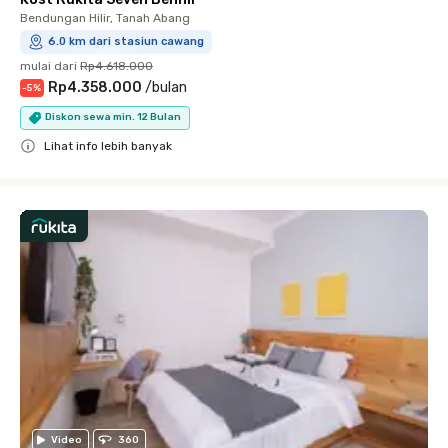
Bendungan Hilir, Tanah Abang
6.0 km dari stasiun cawang
mulai dari
Rp4.618.000
Rp4.358.000
/
bulan
-
5
%
Diskon sewa min. 12 Bulan
Lihat info lebih banyak
Close
Video
360