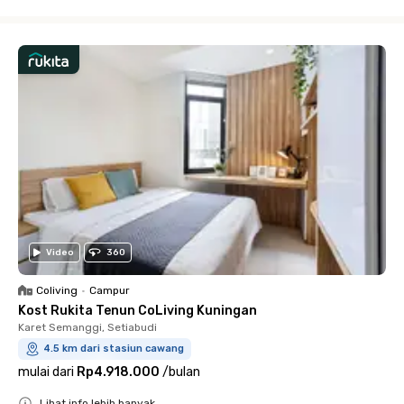
Close
Video
360
Coliving
•
Campur
Kost Rukita Tenun CoLiving Kuningan
Karet Semanggi, Setiabudi
4.5 km dari stasiun cawang
mulai dari
Rp4.918.000
/
bulan
Lihat info lebih banyak