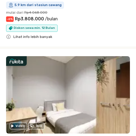
5.9 km dari stasiun cawang
mulai dari
Rp4.068.000
Rp3.808.000
/
bulan
-
6
%
Diskon sewa min. 12 Bulan
Lihat info lebih banyak
Close
Video
360