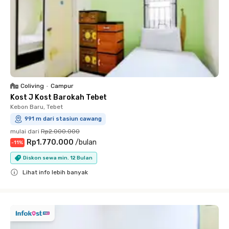
Coliving
•
Campur
Kost J Kost Barokah Tebet
Kebon Baru, Tebet
991 m dari stasiun cawang
mulai dari
Rp2.000.000
Rp1.770.000
/
bulan
-
11
%
Diskon sewa min. 12 Bulan
Lihat info lebih banyak
Close