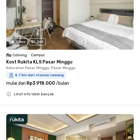
Video
360
Coliving
•
Campur
Kost Rukita KLS Pasar Minggu
Kelurahan Pasar Minggu, Pasar Minggu
6.7 km dari stasiun cawang
mulai dari
Rp3.918.000
/
bulan
Lihat info lebih banyak
Close