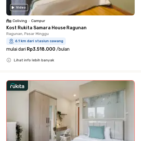
Video
Coliving
•
Campur
Kost Rukita Samara House Ragunan
Ragunan, Pasar Minggu
6.1 km dari stasiun cawang
mulai dari
Rp3.518.000
/
bulan
Lihat info lebih banyak
Close