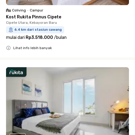
Coliving
•
Campur
Kost Rukita Pinnus Cipete
Cipete Utara, Kebayoran Baru
6.4 km dari stasiun cawang
mulai dari
Rp3.518.000
/
bulan
Lihat info lebih banyak
Close