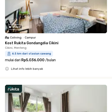
Video
Coliving
•
Campur
Kost Rukita Gondangdia Cikini
Cikini, Menteng
6.5 km dari stasiun cawang
mulai dari
Rp5.036.000
/
bulan
Lihat info lebih banyak
Close