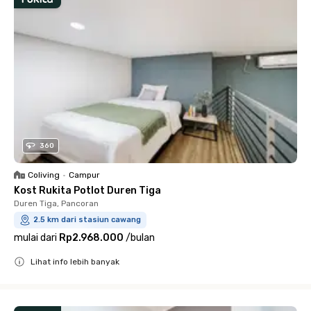
360
Coliving
•
Campur
Kost Rukita Potlot Duren Tiga
Duren Tiga, Pancoran
2.5 km dari stasiun cawang
mulai dari
Rp2.968.000
/
bulan
Lihat info lebih banyak
Close