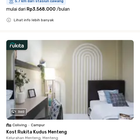
5.7 km dari stasiun cawang
mulai dari
Rp3.568.000
/
bulan
Lihat info lebih banyak
Close
360
Coliving
•
Campur
Kost Rukita Kudus Menteng
Kelurahan Menteng, Menteng