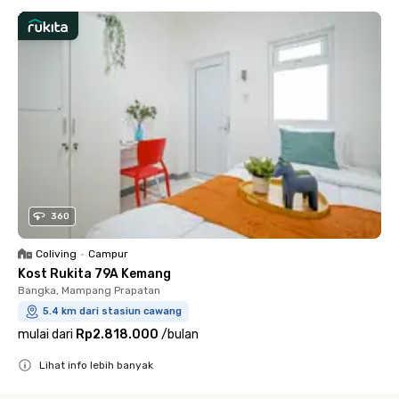
360
Coliving
•
Campur
Kost Rukita 79A Kemang
Bangka, Mampang Prapatan
5.4 km dari stasiun cawang
mulai dari
Rp2.818.000
/
bulan
Lihat info lebih banyak
Close