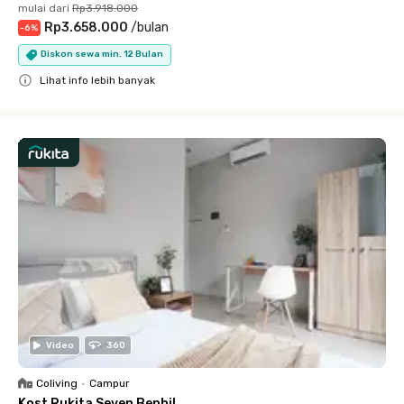
mulai dari
Rp3.918.000
Rp3.658.000
/
bulan
-
6
%
Diskon sewa min. 12 Bulan
Lihat info lebih banyak
Close
Video
360
Coliving
•
Campur
Kost Rukita Seven Benhil