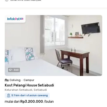
Close
360
Coliving
•
Campur
Kost Pelangi House Setiabudi
Kelurahan Setiabudi, Setiabudi
5.1 km dari stasiun cawang
mulai dari
Rp3.200.000
/
bulan