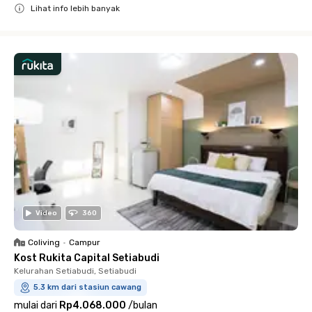
Lihat info lebih banyak
Close
Video
360
Coliving
•
Campur
Kost Rukita Capital Setiabudi
Kelurahan Setiabudi, Setiabudi
5.3 km dari stasiun cawang
mulai dari
Rp4.068.000
/
bulan