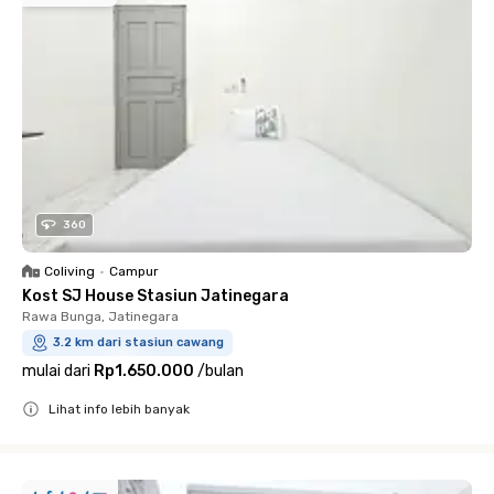
360
Coliving
•
Campur
Kost SJ House Stasiun Jatinegara
Rawa Bunga, Jatinegara
3.2 km dari stasiun cawang
mulai dari
Rp1.650.000
/
bulan
Lihat info lebih banyak
Close