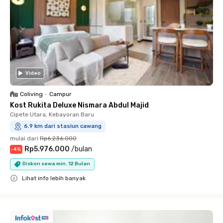
Video
Coliving
•
Campur
Kost Rukita Deluxe Nismara Abdul Majid
Cipete Utara, Kebayoran Baru
6.9 km dari stasiun cawang
mulai dari
Rp6.236.000
Rp5.976.000
/
bulan
-
4
%
Diskon sewa min. 12 Bulan
Lihat info lebih banyak
Close