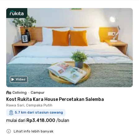
Video
Coliving
•
Campur
Kost Rukita Kara House Percetakan Salemba
Rawa Sari, Cempaka Putih
5.7 km dari stasiun cawang
mulai dari
Rp3.418.000
/
bulan
Lihat info lebih banyak
Close