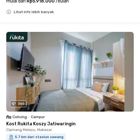
mulai dari
Rp5.918.000
/
bulan
Lihat info lebih banyak
Close
360
Coliving
•
Campur
Kost Rukita Koszy Jatiwaringin
Cipinang Melayu, Makasar
5.7 km dari stasiun cawang