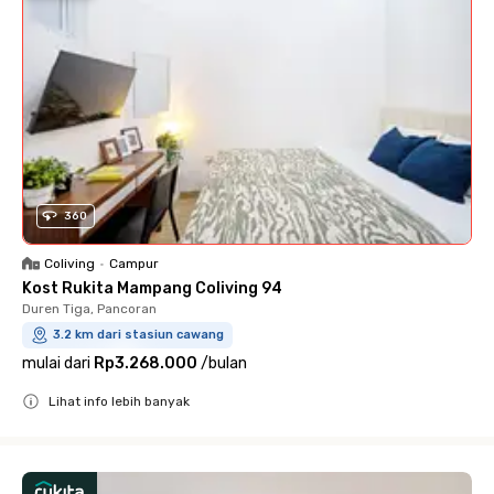
360
Coliving
•
Campur
Kost Rukita Mampang Coliving 94
Duren Tiga, Pancoran
3.2 km dari stasiun cawang
mulai dari
Rp3.268.000
/
bulan
Lihat info lebih banyak
Close