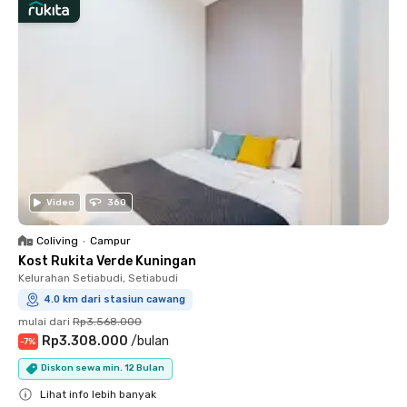
Video
360
Coliving
•
Campur
Kost Rukita Verde Kuningan
Kelurahan Setiabudi, Setiabudi
4.0 km dari stasiun cawang
mulai dari
Rp3.568.000
Rp3.308.000
/
bulan
-
7
%
Diskon sewa min. 12 Bulan
Lihat info lebih banyak