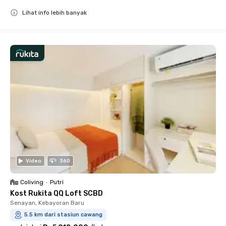
Lihat info lebih banyak
Close
Video
360
Coliving
•
Putri
Kost Rukita QQ Loft SCBD
Senayan, Kebayoran Baru
5.5 km dari stasiun cawang