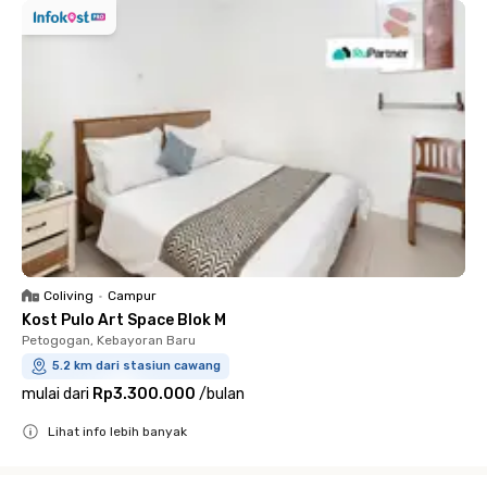
Coliving
•
Campur
Kost Pulo Art Space Blok M
Petogogan, Kebayoran Baru
5.2 km dari stasiun cawang
mulai dari
Rp3.300.000
/
bulan
Lihat info lebih banyak
Close