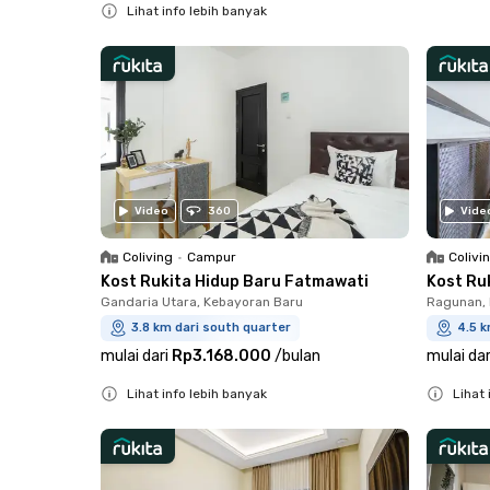
Lihat info lebih banyak
Close
Close
Video
360
Vide
Coliving
•
Campur
Colivi
Kost Rukita Hidup Baru Fatmawati
Kost Ru
Gandaria Utara, Kebayoran Baru
Ragunan, 
3.8 km dari south quarter
4.5 k
mulai dari
Rp3.168.000
/
bulan
mulai dar
Lihat info lebih banyak
Lihat 
Close
Close