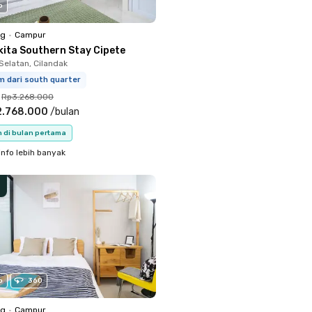
o
ng
•
Campur
kita Southern Stay Cipete
Selatan, Cilandak
m dari south quarter
Rp3.268.000
2.768.000
/
bulan
n di bulan pertama
info lebih banyak
o
360
ng
•
Campur