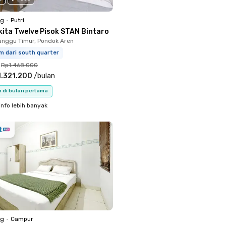
ng
•
Putri
kita Twelve Pisok STAN Bintaro
nggu Timur, Pondok Aren
m dari south quarter
Rp1.468.000
.321.200
/
bulan
n di bulan pertama
info lebih banyak
ng
•
Campur