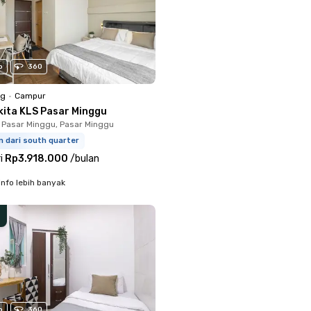
o
360
ng
•
Campur
kita KLS Pasar Minggu
 Pasar Minggu, Pasar Minggu
m dari south quarter
i
Rp3.918.000
/
bulan
info lebih banyak
o
360