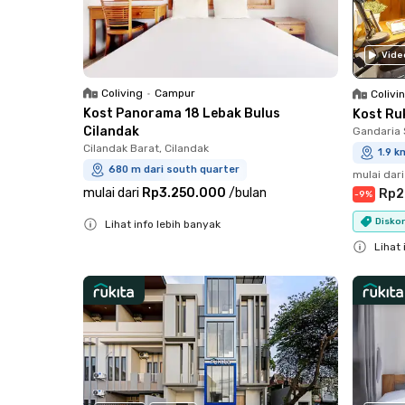
Vide
Coliving
•
Campur
Colivi
Kost Panorama 18 Lebak Bulus
Kost Ru
Cilandak
Gandaria 
Cilandak Barat, Cilandak
1.9 k
680 m dari south quarter
mulai dari
mulai dari
Rp3.250.000
/
bulan
Rp2
-
9
%
Disko
Lihat info lebih banyak
Close
Lihat 
Close