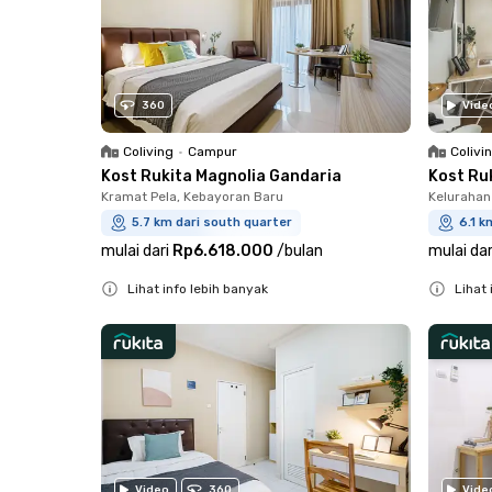
360
Vide
Coliving
•
Campur
Colivi
Kost Rukita Magnolia Gandaria
Kost Ru
Kramat Pela, Kebayoran Baru
Kelurahan
5.7 km dari south quarter
6.1 k
mulai dari
Rp6.618.000
/
bulan
mulai dar
Lihat info lebih banyak
Lihat 
Close
Close
Video
360
Vide