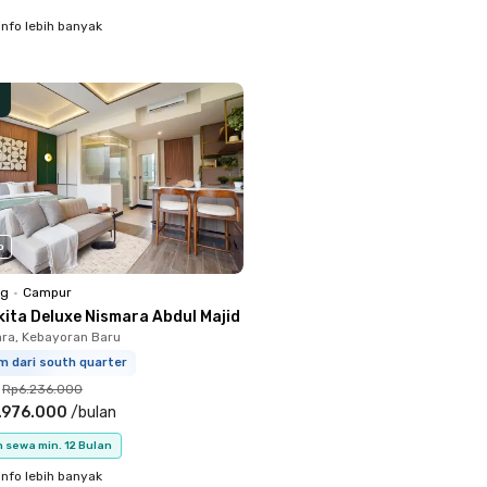
info lebih banyak
o
ng
•
Campur
kita Deluxe Nismara Abdul Majid
ara, Kebayoran Baru
m dari south quarter
Rp6.236.000
.976.000
/
bulan
 sewa min. 12 Bulan
info lebih banyak