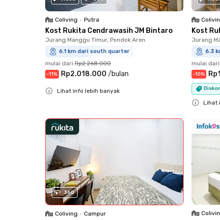
Coliving
•
Putra
Colivi
Kost Rukita Cendrawasih JM Bintaro
Kost Ru
Jurang Manggu Timur, Pondok Aren
Jurang Ma
6.1 km dari south quarter
6.3 k
mulai dari
Rp2.268.000
mulai dari
Rp2.018.000
/
bulan
Rp1
-
11
%
-
10
%
Disko
Lihat info lebih banyak
Close
Lihat 
Close
360
Colivi
Coliving
•
Campur