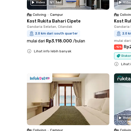
Video
360
Vide
Coliving
•
Campur
Colivi
Kost Rukita Bahari Cipete
Kost Ru
Gandaria Selatan, Cilandak
Gandaria 
2.0 km dari south quarter
2.0 k
mulai dari
Rp3.118.000
/
bulan
mulai dari
Rp
-
15
%
Lihat info lebih banyak
Disko
Close
Lihat 
Close
Vide
Coliving
•
Campur
Colivi