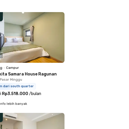
o
ng
•
Campur
kita Samara House Ragunan
Pasar Minggu
m dari south quarter
i
Rp3.518.000
/
bulan
info lebih banyak