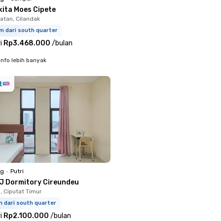
kita Moes Cipete
atan, Cilandak
m dari south quarter
i
Rp3.468.000
/
bulan
info lebih banyak
ng
•
Putri
J Dormitory Cireundeu
, Ciputat Timur
m dari south quarter
i
Rp2.100.000
/
bulan