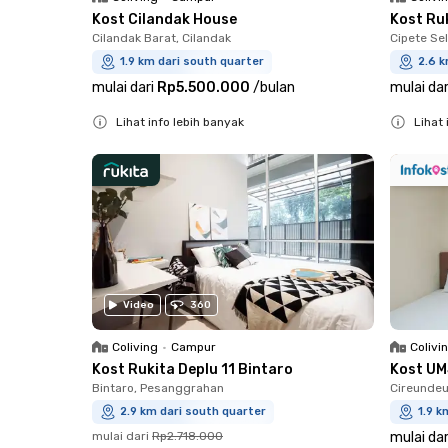
Kost Cilandak House
Kost Ru
Cilandak Barat, Cilandak
Cipete Sel
1.9 km dari south quarter
2.6 k
mulai dari
Rp5.500.000
/
bulan
mulai dar
Lihat info lebih banyak
Lihat 
Close
Close
Video
360
Coliving
•
Campur
Colivi
Kost Rukita Deplu 11 Bintaro
Kost UM
Bintaro, Pesanggrahan
Cireundeu
2.9 km dari south quarter
1.9 k
mulai dari
Rp2.718.000
mulai dar