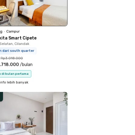
o
ng
•
Campur
kita Smart Cipete
Selatan, Cilandak
m dari south quarter
Rp3.018.000
.718.000
/
bulan
n di bulan pertama
info lebih banyak