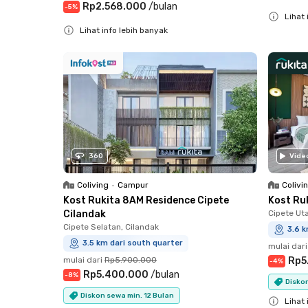
Rp2.568.000
/
bulan
-
5
%
Lihat 
Lihat info lebih banyak
Close
Close
360
Vide
Coliving
•
Campur
Colivi
Kost Rukita 8AM Residence Cipete
Kost Ru
Cilandak
Cipete Ut
Cipete Selatan, Cilandak
3.6 k
3.5 km dari south quarter
mulai dari
mulai dari
Rp5.900.000
Rp5
-
4
%
Rp5.400.000
/
bulan
-
8
%
Diskon
Diskon sewa min. 12 Bulan
Lihat 