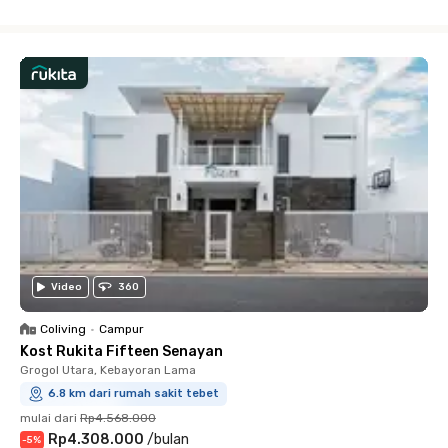
Close
Video
360
Coliving
•
Campur
Kost Rukita Fifteen Senayan
Grogol Utara, Kebayoran Lama
6.8 km dari rumah sakit tebet
mulai dari
Rp4.568.000
Rp4.308.000
/
bulan
-
5
%