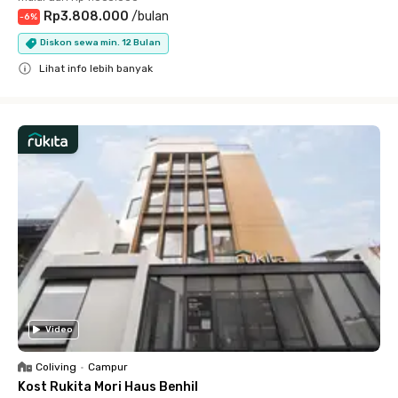
Rp3.808.000
/
bulan
-
6
%
Diskon sewa min. 12 Bulan
Lihat info lebih banyak
Close
Video
Coliving
•
Campur
Kost Rukita Mori Haus Benhil