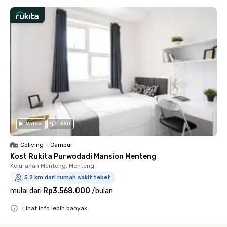
Video
360
Coliving
•
Campur
Kost Rukita Purwodadi Mansion Menteng
Kelurahan Menteng, Menteng
5.2 km dari rumah sakit tebet
mulai dari
Rp3.568.000
/
bulan
Lihat info lebih banyak
Close