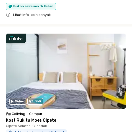
Diskon sewa min. 12 Bulan
Lihat info lebih banyak
Close
Video
360
Coliving
•
Campur
Kost Rukita Moes Cipete
Cipete Selatan, Cilandak