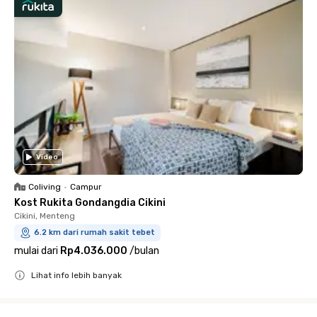
Video
Coliving
•
Campur
Kost Rukita Gondangdia Cikini
Cikini, Menteng
6.2 km dari rumah sakit tebet
mulai dari
Rp4.036.000
/
bulan
Lihat info lebih banyak
Close