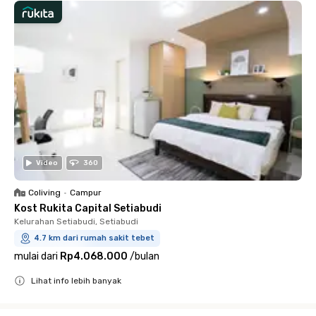
Video
360
Coliving
•
Campur
Kost Rukita Capital Setiabudi
Kelurahan Setiabudi, Setiabudi
4.7 km dari rumah sakit tebet
mulai dari
Rp4.068.000
/
bulan
Lihat info lebih banyak
Close