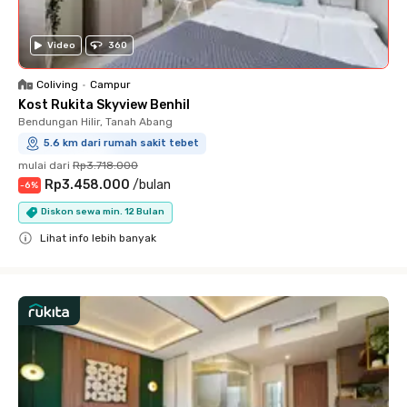
Video
360
Coliving
•
Campur
Kost Rukita Skyview Benhil
Bendungan Hilir, Tanah Abang
5.6 km dari rumah sakit tebet
mulai dari
Rp3.718.000
Rp3.458.000
/
bulan
-
6
%
Diskon sewa min. 12 Bulan
Lihat info lebih banyak
Close