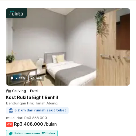
Video
360
Coliving
•
Putri
Kost Rukita Eight Benhil
Bendungan Hilir, Tanah Abang
5.2 km dari rumah sakit tebet
mulai dari
Rp3.668.000
Rp3.408.000
/
bulan
-
7
%
Diskon sewa min. 12 Bulan