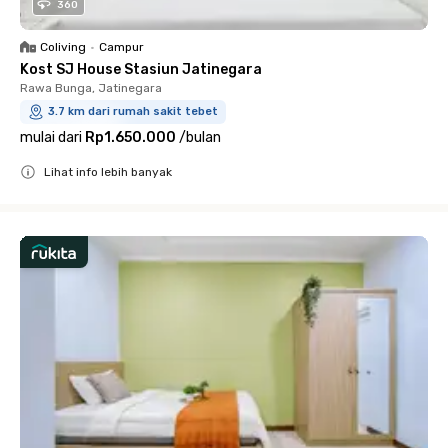
360
Coliving
•
Campur
Kost SJ House Stasiun Jatinegara
Rawa Bunga, Jatinegara
3.7 km dari rumah sakit tebet
mulai dari
Rp1.650.000
/
bulan
Lihat info lebih banyak
Close