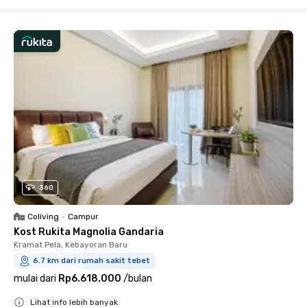
Close
360
Coliving
•
Campur
Kost Rukita Magnolia Gandaria
Kramat Pela, Kebayoran Baru
6.7 km dari rumah sakit tebet
mulai dari
Rp6.618.000
/
bulan
Lihat info lebih banyak