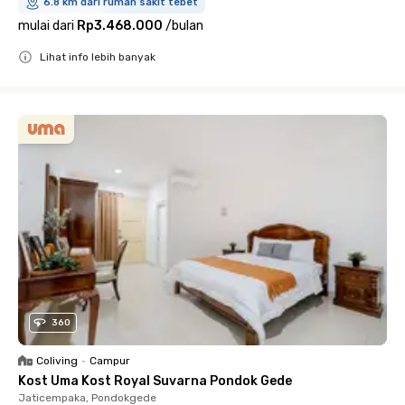
6.8 km dari rumah sakit tebet
mulai dari
Rp3.468.000
/
bulan
Lihat info lebih banyak
Close
360
Coliving
•
Campur
Kost Uma Kost Royal Suvarna Pondok Gede
Jaticempaka, Pondokgede