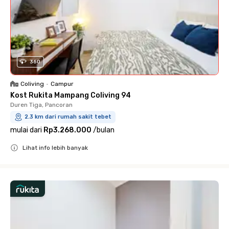
360
Coliving
•
Campur
Kost Rukita Mampang Coliving 94
Duren Tiga, Pancoran
2.3 km dari rumah sakit tebet
mulai dari
Rp3.268.000
/
bulan
Lihat info lebih banyak
Close