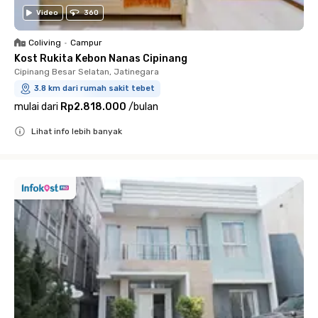
Video
360
Coliving
•
Campur
Kost Rukita Kebon Nanas Cipinang
Cipinang Besar Selatan, Jatinegara
3.8 km dari rumah sakit tebet
mulai dari
Rp2.818.000
/
bulan
Lihat info lebih banyak
Close