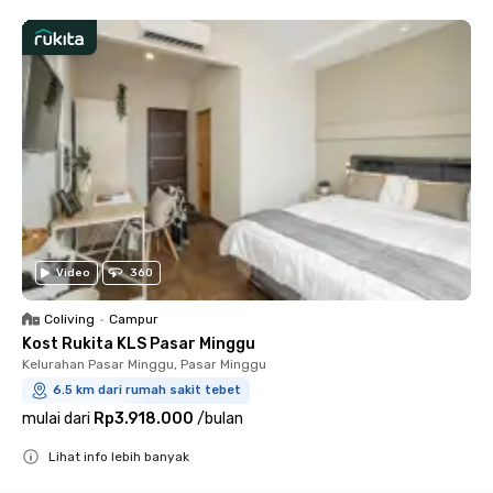
Video
360
Coliving
•
Campur
Kost Rukita KLS Pasar Minggu
Kelurahan Pasar Minggu, Pasar Minggu
6.5 km dari rumah sakit tebet
mulai dari
Rp3.918.000
/
bulan
Lihat info lebih banyak
Close