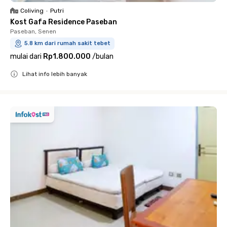
Coliving
•
Putri
Kost Gafa Residence Paseban
Paseban, Senen
5.8 km dari rumah sakit tebet
mulai dari
Rp1.800.000
/
bulan
Lihat info lebih banyak
Close