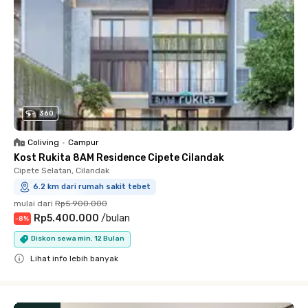
360
Coliving
•
Campur
Kost Rukita 8AM Residence Cipete Cilandak
Cipete Selatan, Cilandak
6.2 km dari rumah sakit tebet
mulai dari
Rp5.900.000
Rp5.400.000
/
bulan
-
8
%
Diskon sewa min. 12 Bulan
Lihat info lebih banyak
Close