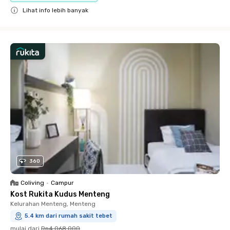
Lihat info lebih banyak
Close
360
Coliving
•
Campur
Kost Rukita Kudus Menteng
Kelurahan Menteng, Menteng
5.4 km dari rumah sakit tebet
mulai dari
Rp4.068.000