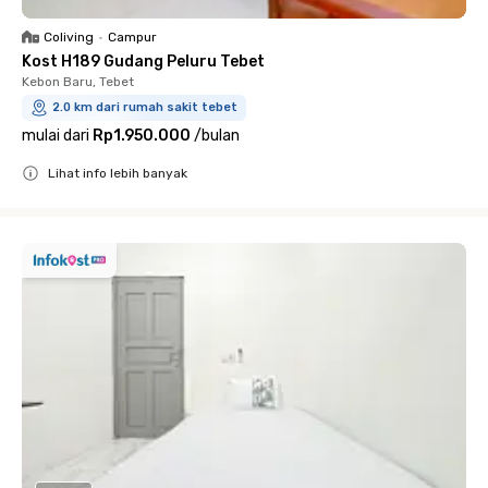
Coliving
•
Campur
Kost H189 Gudang Peluru Tebet
Kebon Baru, Tebet
2.0 km dari rumah sakit tebet
mulai dari
Rp1.950.000
/
bulan
Lihat info lebih banyak
Close