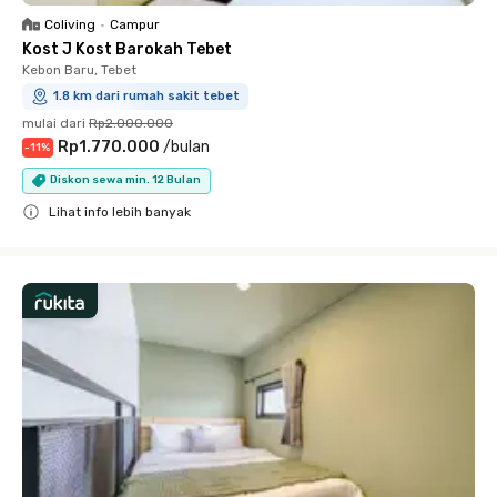
Coliving
•
Campur
Kost J Kost Barokah Tebet
Kebon Baru, Tebet
1.8 km dari rumah sakit tebet
mulai dari
Rp2.000.000
Rp1.770.000
/
bulan
-
11
%
Diskon sewa min. 12 Bulan
Lihat info lebih banyak
Close