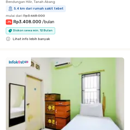
Bendungan Hilir, Tanah Abang
5.4 km dari rumah sakit tebet
mulai dari
Rp3.668.000
Rp3.408.000
/
bulan
-
7
%
Diskon sewa min. 12 Bulan
Lihat info lebih banyak
Close