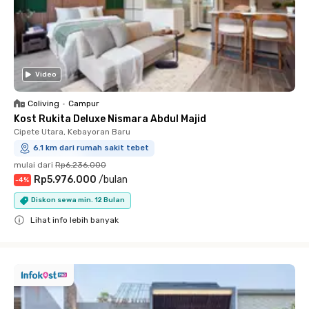
Video
Coliving
•
Campur
Kost Rukita Deluxe Nismara Abdul Majid
Cipete Utara, Kebayoran Baru
6.1 km dari rumah sakit tebet
mulai dari
Rp6.236.000
Rp5.976.000
/
bulan
-
4
%
Diskon sewa min. 12 Bulan
Lihat info lebih banyak
Close