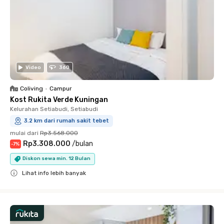
Video
360
Coliving
•
Campur
Kost Rukita Verde Kuningan
Kelurahan Setiabudi, Setiabudi
3.2 km dari rumah sakit tebet
mulai dari
Rp3.568.000
Rp3.308.000
/
bulan
-
7
%
Diskon sewa min. 12 Bulan
Lihat info lebih banyak
Close