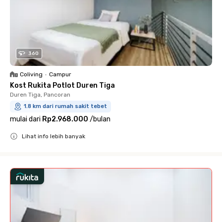
360
Coliving
•
Campur
Kost Rukita Potlot Duren Tiga
Duren Tiga, Pancoran
1.8 km dari rumah sakit tebet
mulai dari
Rp2.968.000
/
bulan
Lihat info lebih banyak
Close