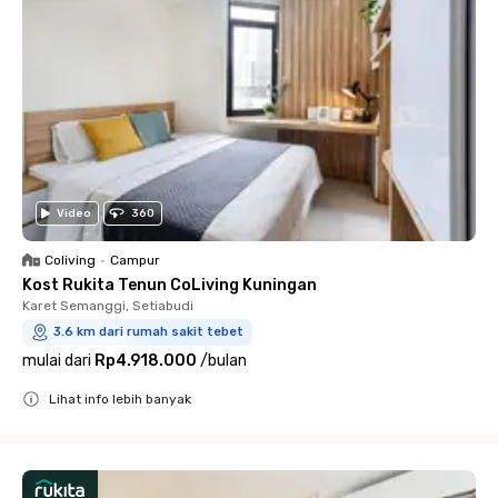
Video
360
Coliving
•
Campur
Kost Rukita Tenun CoLiving Kuningan
Karet Semanggi, Setiabudi
3.6 km dari rumah sakit tebet
mulai dari
Rp4.918.000
/
bulan
Lihat info lebih banyak
Close