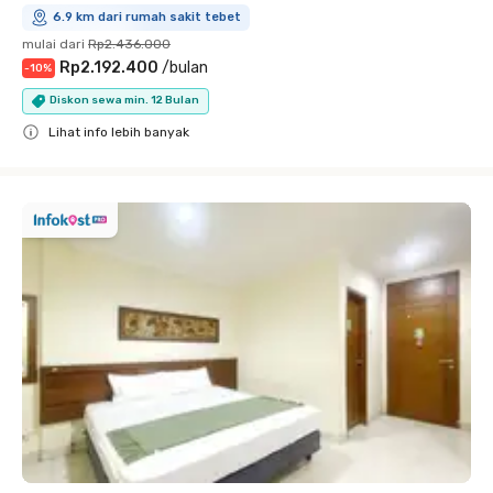
6.9 km dari rumah sakit tebet
mulai dari
Rp2.436.000
Rp2.192.400
/
bulan
-
10
%
Diskon sewa min. 12 Bulan
Lihat info lebih banyak
Close