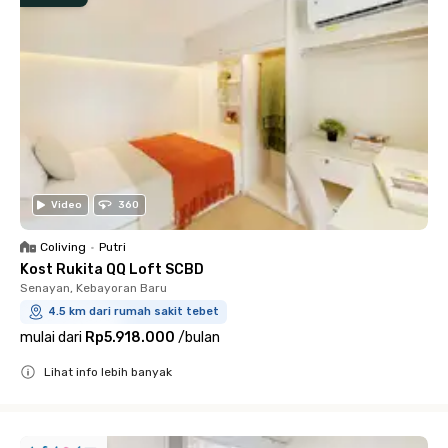
Video
360
Coliving
•
Putri
Kost Rukita QQ Loft SCBD
Senayan, Kebayoran Baru
4.5 km dari rumah sakit tebet
mulai dari
Rp5.918.000
/
bulan
Lihat info lebih banyak
Close