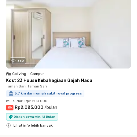
360
Coliving
•
Campur
Kost 23 House Kebahagiaan Gajah Mada
Taman Sari, Taman Sari
5.7 km dari rumah sakit royal progress
mulai dari
Rp2.200.000
Rp2.085.000
/
bulan
-
5
%
Diskon sewa min. 12 Bulan
Lihat info lebih banyak
Close