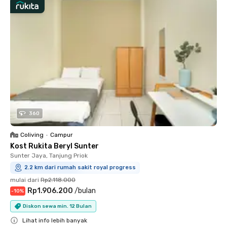
360
Coliving
•
Campur
Kost Rukita Beryl Sunter
Sunter Jaya, Tanjung Priok
2.2 km dari rumah sakit royal progress
mulai dari
Rp2.118.000
Rp1.906.200
/
bulan
-
10
%
Diskon sewa min. 12 Bulan
Lihat info lebih banyak