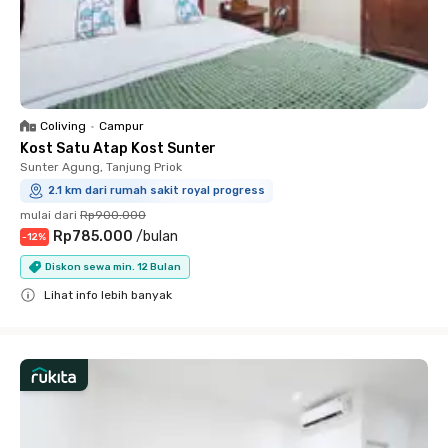
Coliving
•
Campur
Kost Satu Atap Kost Sunter
Sunter Agung, Tanjung Priok
2.1 km dari rumah sakit royal progress
mulai dari
Rp900.000
Rp785.000
/
bulan
-
12
%
Diskon sewa min. 12 Bulan
Lihat info lebih banyak
Close