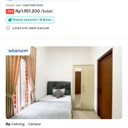
mulai dari
Rp2.168.000
Rp1.951.200
/
bulan
-
10
%
Diskon sewa min. 12 Bulan
Lihat info lebih banyak
Close
Coliving
•
Campur