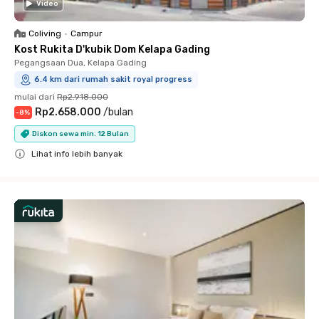
Video
Coliving
•
Campur
Kost Rukita D'kubik Dom Kelapa Gading
Pegangsaan Dua, Kelapa Gading
6.4 km dari rumah sakit royal progress
mulai dari
Rp2.918.000
Rp2.658.000
/
bulan
-
8
%
Diskon sewa min. 12 Bulan
Lihat info lebih banyak
Close