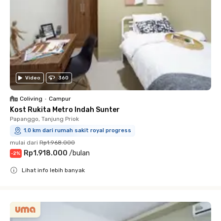
Video
360
Coliving
•
Campur
Kost Rukita Metro Indah Sunter
Papanggo, Tanjung Priok
1.0 km dari rumah sakit royal progress
mulai dari
Rp1.968.000
Rp1.918.000
/
bulan
-
2
%
Lihat info lebih banyak
Close