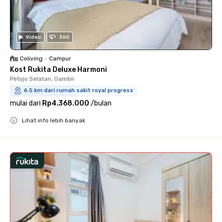
Video
360
Coliving
•
Campur
Kost Rukita Deluxe Harmoni
Petojo Selatan, Gambir
6.5 km dari rumah sakit royal progress
mulai dari
Rp4.368.000
/
bulan
Lihat info lebih banyak
Close