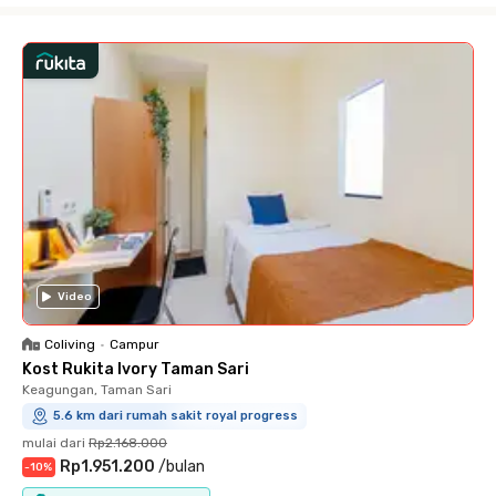
Video
Coliving
•
Campur
Kost Rukita Ivory Taman Sari
Keagungan, Taman Sari
5.6 km dari rumah sakit royal progress
mulai dari
Rp2.168.000
Rp1.951.200
/
bulan
-
10
%