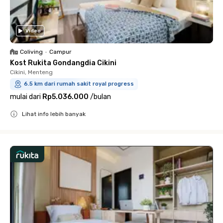
Video
Coliving
•
Campur
Kost Rukita Gondangdia Cikini
Cikini, Menteng
6.5 km dari rumah sakit royal progress
mulai dari
Rp5.036.000
/
bulan
Lihat info lebih banyak
Close