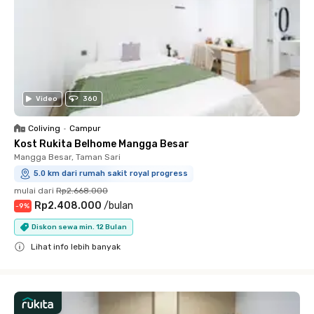
Video
360
Coliving
•
Campur
Kost Rukita Belhome Mangga Besar
Mangga Besar, Taman Sari
5.0 km dari rumah sakit royal progress
mulai dari
Rp2.668.000
Rp2.408.000
/
bulan
-
9
%
Diskon sewa min. 12 Bulan
Lihat info lebih banyak
Close