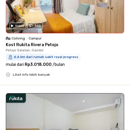
Video
360
Coliving
•
Campur
Kost Rukita Rivera Petojo
Petojo Selatan, Gambir
6.6 km dari rumah sakit royal progress
mulai dari
Rp3.018.000
/
bulan
Lihat info lebih banyak
Close