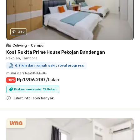
360
Coliving
•
Campur
Kost Rukita Prime House Pekojan Bandengan
Pekojan, Tambora
6.9 km dari rumah sakit royal progress
mulai dari
Rp2.118.000
Rp1.906.200
/
bulan
-
10
%
Diskon sewa min. 12 Bulan
Lihat info lebih banyak
Close