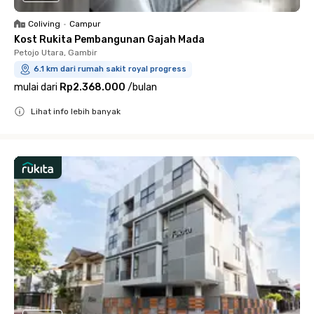
Coliving
•
Campur
Kost Rukita Pembangunan Gajah Mada
Petojo Utara, Gambir
6.1 km dari rumah sakit royal progress
mulai dari
Rp2.368.000
/
bulan
Lihat info lebih banyak
Close