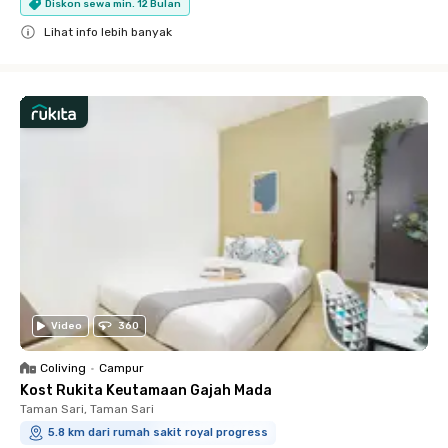
Diskon sewa min. 12 Bulan
Lihat info lebih banyak
Close
Video
360
Coliving
•
Campur
Kost Rukita Keutamaan Gajah Mada
Taman Sari, Taman Sari
5.8 km dari rumah sakit royal progress