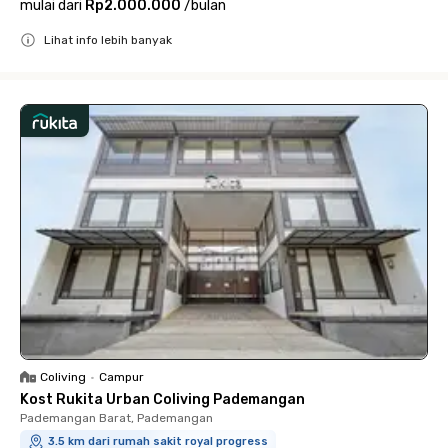
mulai dari
Rp2.000.000
/
bulan
Lihat info lebih banyak
Close
Coliving
•
Campur
Kost Rukita Urban Coliving Pademangan
Pademangan Barat, Pademangan
3.5 km dari rumah sakit royal progress