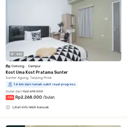
360
Coliving
•
Campur
Kost Uma Kost Pratama Sunter
Sunter Agung, Tanjung Priok
1.6 km dari rumah sakit royal progress
mulai dari
Rp2.618.000
Rp2.268.000
/
bulan
-
13
%
Lihat info lebih banyak
Close