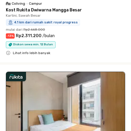
Coliving
•
Campur
Kost Rukita Dwiwarna Mangga Besar
Kartini, Sawah Besar
4.1 km dari rumah sakit royal progress
mulai dari
Rp2.668.000
Rp2.311.200
/
bulan
-
13
%
Diskon sewa min. 12 Bulan
Lihat info lebih banyak
Close