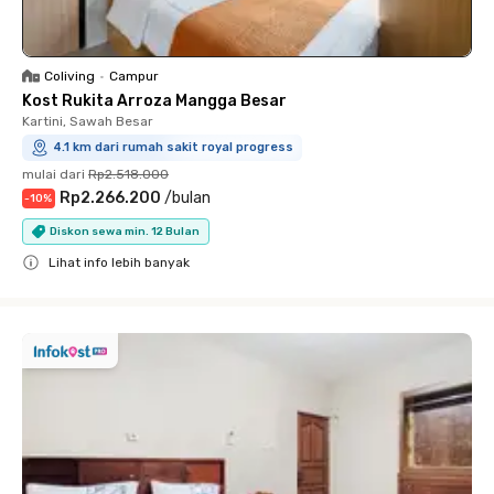
Coliving
•
Campur
Kost Rukita Arroza Mangga Besar
Kartini, Sawah Besar
4.1 km dari rumah sakit royal progress
mulai dari
Rp2.518.000
Rp2.266.200
/
bulan
-
10
%
Diskon sewa min. 12 Bulan
Lihat info lebih banyak
Close