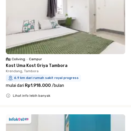
Coliving
•
Campur
Kost Uma Kost Griya Tambora
Krendang, Tambora
6.9 km dari rumah sakit royal progress
mulai dari
Rp1.918.000
/
bulan
Lihat info lebih banyak
Close