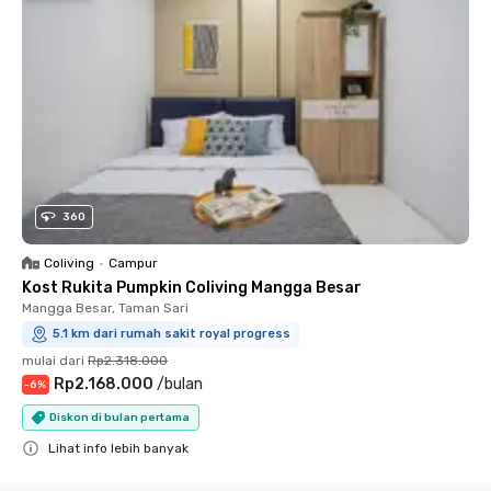
360
Coliving
•
Campur
Kost Rukita Pumpkin Coliving Mangga Besar
Mangga Besar, Taman Sari
5.1 km dari rumah sakit royal progress
mulai dari
Rp2.318.000
Rp2.168.000
/
bulan
-
6
%
Diskon di bulan pertama
Lihat info lebih banyak
Close