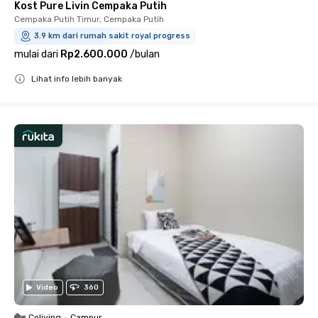
Kost Pure Livin Cempaka Putih
Cempaka Putih Timur, Cempaka Putih
3.9 km dari rumah sakit royal progress
mulai dari
Rp2.600.000
/
bulan
Lihat info lebih banyak
Close
Video
360
Coliving
•
Campur