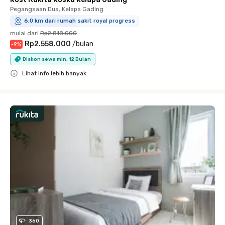
Pegangsaan Dua, Kelapa Gading
6.0 km dari rumah sakit royal progress
mulai dari
Rp2.818.000
Rp2.558.000
/
bulan
-
9
%
Diskon sewa min. 12 Bulan
Lihat info lebih banyak
Close
360