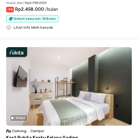
mulai dari
Rp2.718.000
Rp2.458.000
/
bulan
-
9
%
Diskon sewa min. 12 Bulan
Lihat info lebih banyak
Close
Video
Coliving
•
Campur
Kost Rukita Kosku Kelapa Gading