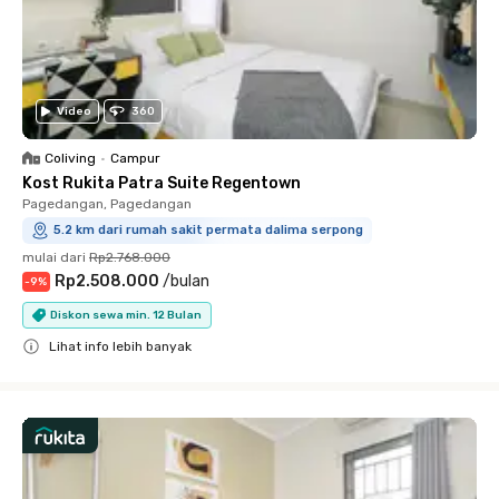
Video
360
Coliving
•
Campur
Kost Rukita Patra Suite Regentown
Pagedangan, Pagedangan
5.2 km dari rumah sakit permata dalima serpong
mulai dari
Rp2.768.000
Rp2.508.000
/
bulan
-
9
%
Diskon sewa min. 12 Bulan
Lihat info lebih banyak
Close