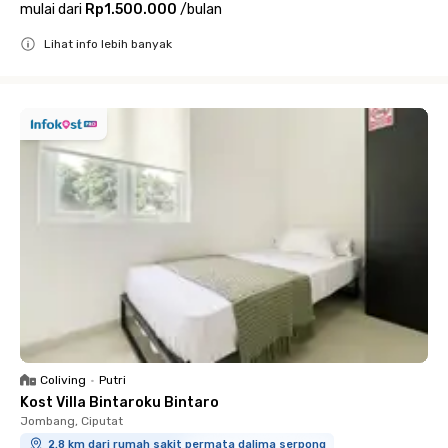
mulai dari
Rp1.500.000
/
bulan
Lihat info lebih banyak
Close
Coliving
•
Putri
Kost Villa Bintaroku Bintaro
Jombang, Ciputat
2.8 km dari rumah sakit permata dalima serpong