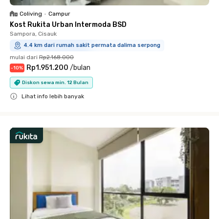
Coliving
•
Campur
Kost Rukita Urban Intermoda BSD
Sampora, Cisauk
4.4 km dari rumah sakit permata dalima serpong
mulai dari
Rp2.168.000
Rp1.951.200
/
bulan
-
10
%
Diskon sewa min. 12 Bulan
Lihat info lebih banyak
Close