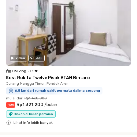
Video
360
Coliving
•
Putri
Kost Rukita Twelve Pisok STAN Bintaro
Jurang Manggu Timur, Pondok Aren
6.8 km dari rumah sakit permata dalima serpong
mulai dari
Rp1.468.000
Rp1.321.200
/
bulan
-
10
%
Diskon di bulan pertama
Lihat info lebih banyak
Close