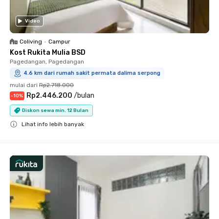
Video
Coliving
•
Campur
Kost Rukita Mulia BSD
Pagedangan, Pagedangan
4.6 km dari rumah sakit permata dalima serpong
mulai dari
Rp2.718.000
Rp2.446.200
/
bulan
-
10
%
Diskon sewa min. 12 Bulan
Lihat info lebih banyak
Close