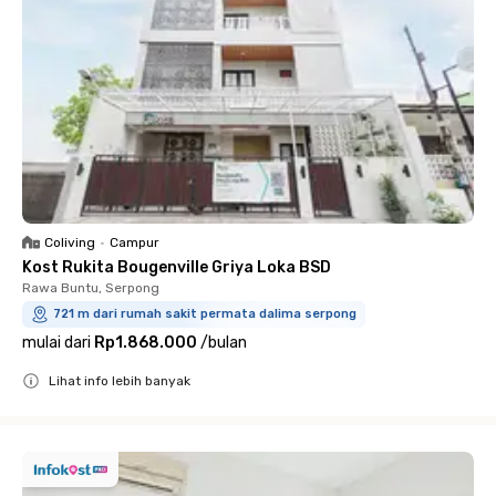
Coliving
•
Campur
Kost Rukita Bougenville Griya Loka BSD
Rawa Buntu, Serpong
721 m dari rumah sakit permata dalima serpong
mulai dari
Rp1.868.000
/
bulan
Lihat info lebih banyak
Close