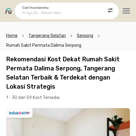
Cari hunianmu
11 Agt 26 - Belum tahu
Ope
Home
Tangerang Selatan
Serpong
Rumah Sakit Permata Dalima Serpong
Rekomendasi Kost Dekat Rumah Sakit
Permata Dalima Serpong, Tangerang
Selatan Terbaik & Terdekat dengan
Lokasi Strategis
1 - 30 dari 59 Kost
Tersedia