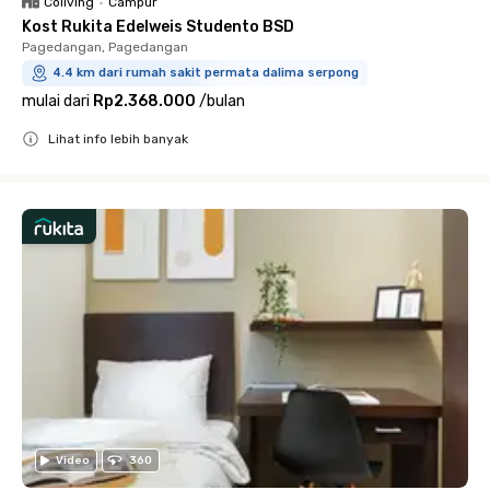
Coliving
•
Campur
Kost Rukita Edelweis Studento BSD
Pagedangan, Pagedangan
4.4 km dari rumah sakit permata dalima serpong
mulai dari
Rp2.368.000
/
bulan
Lihat info lebih banyak
Close
Video
360