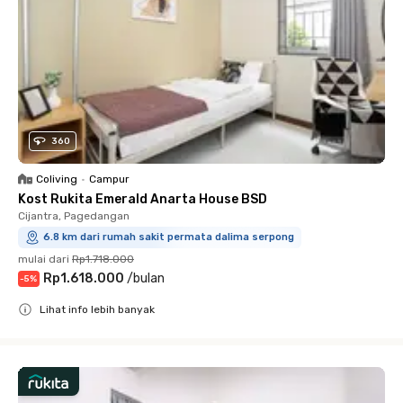
360
Coliving
•
Campur
Kost Rukita Emerald Anarta House BSD
Cijantra, Pagedangan
6.8 km dari rumah sakit permata dalima serpong
mulai dari
Rp1.718.000
Rp1.618.000
/
bulan
-
5
%
Lihat info lebih banyak
Close