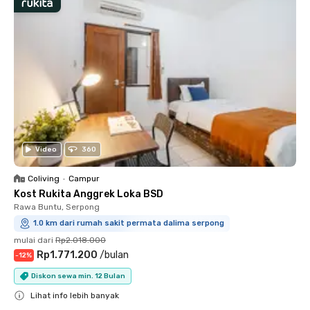
Video
360
Coliving
•
Campur
Kost Rukita Anggrek Loka BSD
Rawa Buntu, Serpong
1.0 km dari rumah sakit permata dalima serpong
mulai dari
Rp2.018.000
Rp1.771.200
/
bulan
-
12
%
Diskon sewa min. 12 Bulan
Lihat info lebih banyak