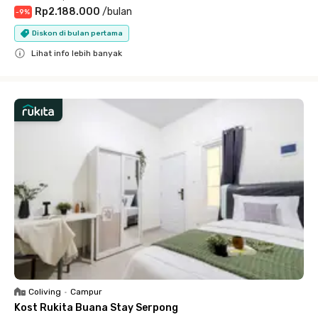
Rp2.188.000
/
bulan
-
9
%
Diskon di bulan pertama
Lihat info lebih banyak
Close
Coliving
•
Campur
Kost Rukita Buana Stay Serpong