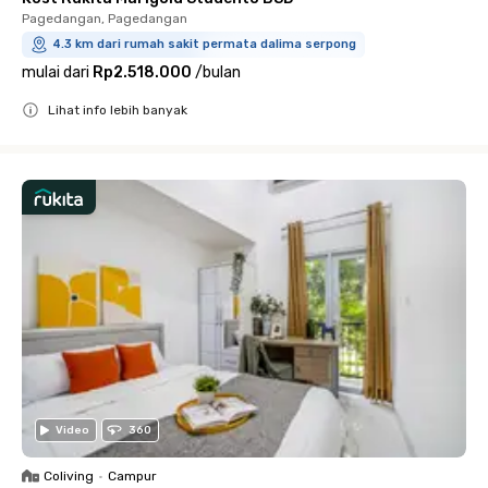
Pagedangan, Pagedangan
4.3 km dari rumah sakit permata dalima serpong
mulai dari
Rp2.518.000
/
bulan
Lihat info lebih banyak
Close
Video
360
Coliving
•
Campur