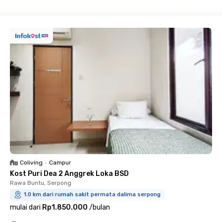
Close
Coliving
•
Campur
Kost Puri Dea 2 Anggrek Loka BSD
Rawa Buntu, Serpong
1.0 km dari rumah sakit permata dalima serpong
mulai dari
Rp1.850.000
/
bulan