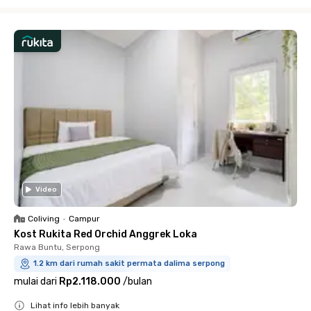
Close
Video
Coliving
•
Campur
Kost Rukita Red Orchid Anggrek Loka
Rawa Buntu, Serpong
1.2 km dari rumah sakit permata dalima serpong
mulai dari
Rp2.118.000
/
bulan
Lihat info lebih banyak