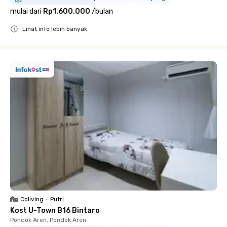
mulai dari
Rp1.600.000
/
bulan
Lihat info lebih banyak
Close
Coliving
•
Putri
Kost U-Town B16 Bintaro
Pondok Aren, Pondok Aren