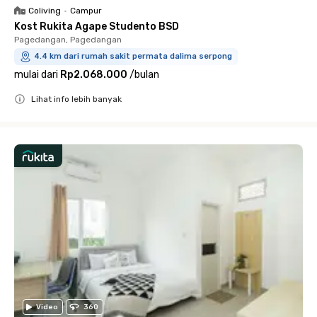
Coliving
•
Campur
Kost Rukita Agape Studento BSD
Pagedangan, Pagedangan
4.4 km dari rumah sakit permata dalima serpong
mulai dari
Rp2.068.000
/
bulan
Lihat info lebih banyak
Close
Video
360