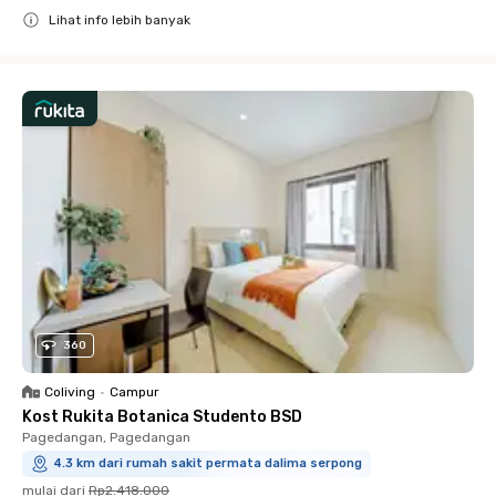
Lihat info lebih banyak
Close
360
Coliving
•
Campur
Kost Rukita Botanica Studento BSD
Pagedangan, Pagedangan
4.3 km dari rumah sakit permata dalima serpong
mulai dari
Rp2.418.000