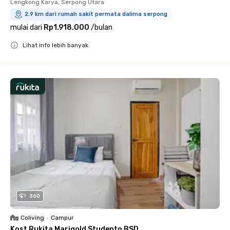
Lengkong Karya, Serpong Utara
2.9 km dari rumah sakit permata dalima serpong
mulai dari
Rp1.918.000
/
bulan
Lihat info lebih banyak
Close
360
Coliving
•
Campur
Kost Rukita Marigold Studento BSD