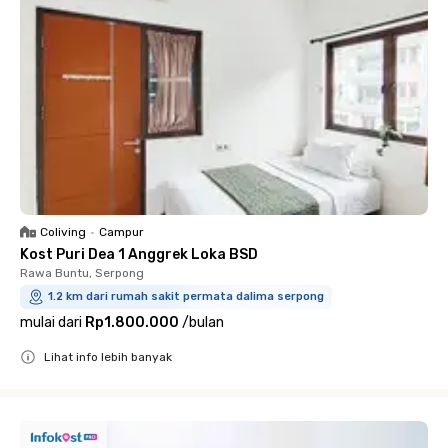
Coliving
•
Campur
Kost Puri Dea 1 Anggrek Loka BSD
Rawa Buntu, Serpong
1.2 km dari rumah sakit permata dalima serpong
mulai dari
Rp1.800.000
/
bulan
Lihat info lebih banyak
Close