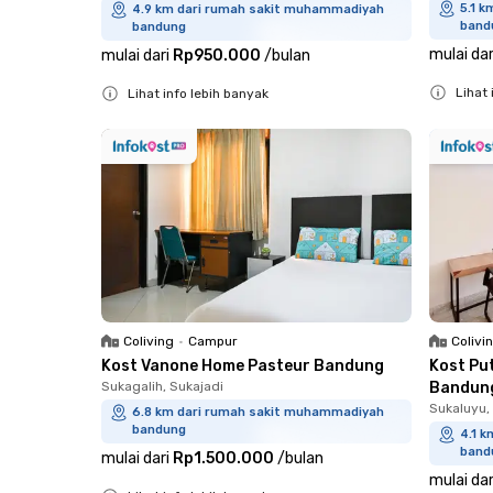
5.1 
4.9 km dari rumah sakit muhammadiyah
band
bandung
mulai dar
mulai dari
Rp950.000
/
bulan
Lihat 
Lihat info lebih banyak
Close
Close
Coliving
•
Campur
Colivi
Kost Vanone Home Pasteur Bandung
Kost Pu
Sukagalih, Sukajadi
Bandun
Sukaluyu,
6.8 km dari rumah sakit muhammadiyah
bandung
4.1 
band
mulai dari
Rp1.500.000
/
bulan
mulai dar