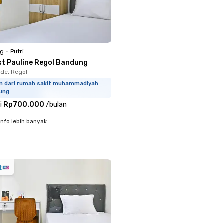
ng
•
Putri
st Pauline Regol Bandung
de, Regol
km dari rumah sakit muhammadiyah
ung
i
Rp700.000
/
bulan
info lebih banyak