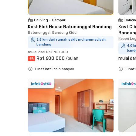
Colivi
Coliving
•
Campur
Kost Ci
Kost Elok House Batununggal Bandung
Bandun
Batununggal, Bandung Kidul
Kebon Leg
2.5 km dari rumah sakit muhammadiyah
bandung
4.0 
band
mulai dari
Rp1.700.000
mulai dar
Rp1.600.000
/
bulan
-
5
%
Lihat 
Lihat info lebih banyak
Close
Close