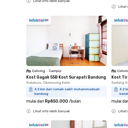
Lihat info lebih banyak
Lihat 
Close
Close
Coliving
•
Campur
Colivi
Kost Gagak 55B Kost Surapati Bandung
Kost Ti
Sukaluyu, Cibeunying Kaler
Sadang S
4.2 km dari rumah sakit muhammadiyah
4.2 
bandung
band
mulai dari
Rp850.000
/
bulan
mulai dar
Lihat info lebih banyak
Lihat 
Close
Close