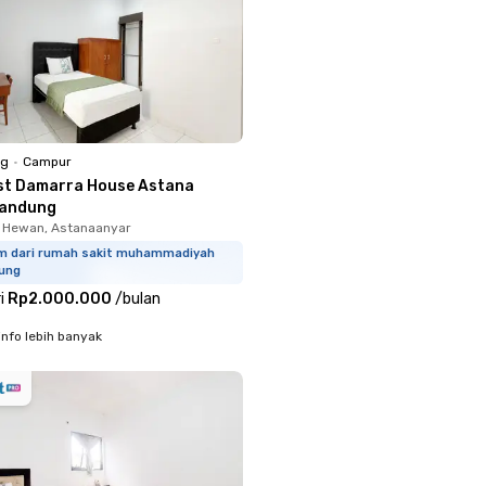
ng
•
Campur
st Damarra House Astana
Bandung
 Hewan, Astanaanyar
km dari rumah sakit muhammadiyah
ung
i
Rp2.000.000
/
bulan
info lebih banyak