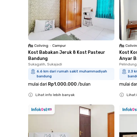
Coliving
•
Campur
Colivi
Kost Babakan Jeruk 8 Kost Pasteur
Kost Ko
Bandung
Anyar 
Sukagalih, Sukajadi
Pelindung
6.6 km dari rumah sakit muhammadiyah
2.3 
bandung
band
mulai dari
Rp1.000.000
/
bulan
mulai dar
Lihat info lebih banyak
Lihat 
Close
Close