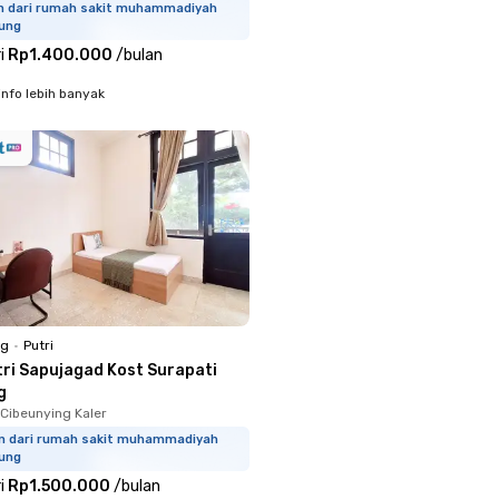
km dari rumah sakit muhammadiyah
ung
i
Rp1.400.000
/
bulan
info lebih banyak
ng
•
Putri
tri Sapujagad Kost Surapati
g
 Cibeunying Kaler
km dari rumah sakit muhammadiyah
ung
i
Rp1.500.000
/
bulan