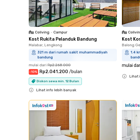
Coliving
•
Campur
Colivi
Kost Rukita Pelanduk Bandung
Kost Ko
Malabar, Lengkong
Balong Ge
321 m dari rumah sakit muhammadiyah
1.4 
bandung
band
mulai dari
Rp2.268.000
mulai dar
Rp2.041.200
/
bulan
-
10
%
Lihat 
Diskon sewa min. 12 Bulan
Close
Lihat info lebih banyak
Close