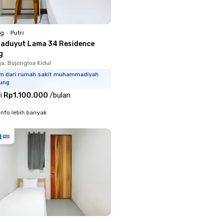
ng
•
Putri
baduyut Lama 34 Residence
g
a, Bojongloa Kidul
km dari rumah sakit muhammadiyah
ung
i
Rp1.100.000
/
bulan
info lebih banyak