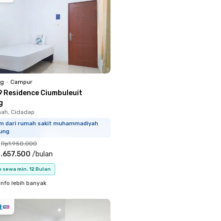
ng
•
Campur
9 Residence Ciumbuleuit
g
ah, Cidadap
km dari rumah sakit muhammadiyah
ung
Rp1.950.000
.657.500
/
bulan
 sewa min. 12 Bulan
info lebih banyak