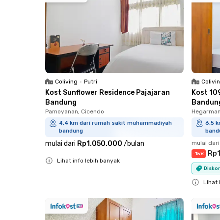
Coliving
•
Putri
Colivi
Kost Sunflower Residence Pajajaran
Kost 10
Bandung
Bandun
Pamoyanan, Cicendo
Hegarman
4.4 km dari rumah sakit muhammadiyah
6.5 
bandung
band
mulai dari
Rp1.050.000
/
bulan
mulai dari
Rp1
-
15
%
Lihat info lebih banyak
Diskon
Close
Lihat 
Close