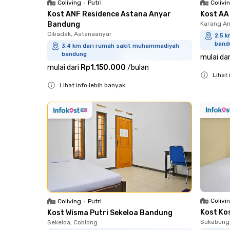
Coliving
•
Putri
Colivi
Kost ANF Residence Astana Anyar
Kost AA
Bandung
Karang An
Cibadak, Astanaanyar
2.5 
band
3.4 km dari rumah sakit muhammadiyah
bandung
mulai dar
mulai dari
Rp1.150.000
/
bulan
Lihat 
Lihat info lebih banyak
Close
Close
Colivi
Coliving
•
Putri
Kost Ko
Kost Wisma Putri Sekeloa Bandung
Sukabunga
Sekeloa, Coblong