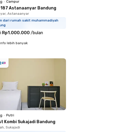
ng
•
Campur
 187 Astanaanyar Bandung
yar, Astanaanyar
km dari rumah sakit muhammadiyah
ung
i
Rp1.000.000
/
bulan
info lebih banyak
ng
•
Putri
st Kombi Sukajadi Bandung
h, Sukajadi