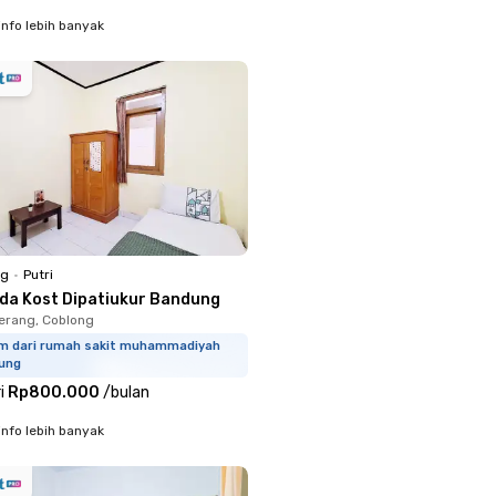
info lebih banyak
ng
•
Putri
rda Kost Dipatiukur Bandung
erang, Coblong
km dari rumah sakit muhammadiyah
ung
i
Rp800.000
/
bulan
info lebih banyak