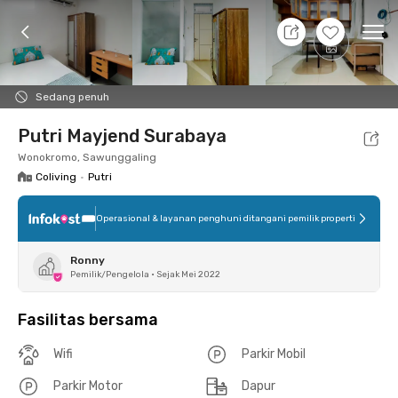
9 Agt 26 - Belum tahu
+
8
Ope
Foto
Fasilitas bersama
Lokasi
Kamar
Atura
Sedang penuh
Putri Mayjend Surabaya
Wonokromo, Sawunggaling
Coliving
•
Putri
Operasional & layanan penghuni ditangani pemilik properti
Ronny
Pemilik/Pengelola
•
Sejak Mei 2022
Fasilitas bersama
Wifi
Parkir Mobil
Parkir Motor
Dapur