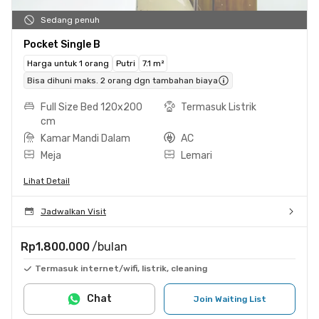
Sedang penuh
Pocket Single B
Harga untuk 1 orang
Putri
7.1 m²
Bisa dihuni maks. 2 orang dgn tambahan biaya
Full Size Bed 120x200
Termasuk Listrik
cm
Kamar Mandi Dalam
AC
Meja
Lemari
Lihat Detail
Jadwalkan Visit
Rp1.800.000
/bulan
Termasuk internet/wifi, listrik, cleaning
Chat
Join Waiting List