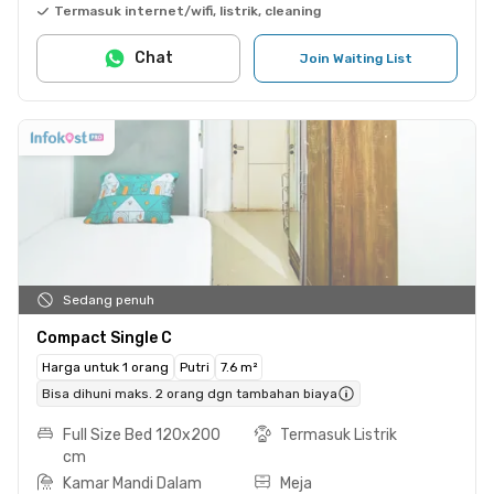
Termasuk internet/wifi, listrik, cleaning
Chat
Join Waiting List
Sedang penuh
Compact Single C
Harga untuk 1 orang
Putri
7.6 m²
Bisa dihuni maks. 2 orang dgn tambahan biaya
Full Size Bed 120x200
Termasuk Listrik
cm
Kamar Mandi Dalam
Meja