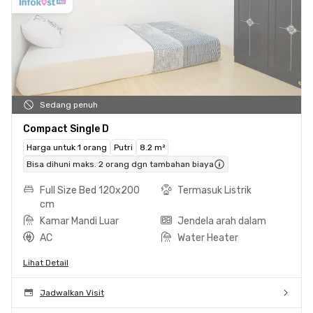
Sedang penuh
Compact Single D
Harga untuk 1 orang
Putri
8.2 m²
Bisa dihuni maks. 2 orang dgn tambahan biaya
Full Size Bed 120x200
Termasuk Listrik
cm
Kamar Mandi Luar
Jendela arah dalam
AC
Water Heater
Lihat Detail
Jadwalkan Visit