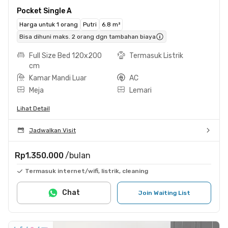
Pocket Single A
Harga untuk 1 orang
Putri
6.8 m²
Bisa dihuni maks. 2 orang dgn tambahan biaya
Full Size Bed 120x200
Termasuk Listrik
cm
Kamar Mandi Luar
AC
Meja
Lemari
Lihat Detail
Jadwalkan Visit
Rp1.350.000
/bulan
Termasuk internet/wifi, listrik, cleaning
Chat
Join Waiting List