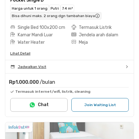
Pocket Single D
Harga untuk 1 orang
Putri
7.4 m²
Bisa dihuni maks. 2 orang dgn tambahan biaya
Single Bed 100x200 cm
Termasuk Listrik
Kamar Mandi Luar
Jendela arah dalam
Water Heater
Meja
Lihat Detail
Jadwalkan Visit
Rp1.000.000
/bulan
Termasuk internet/wifi, listrik, cleaning
Chat
Join Waiting List