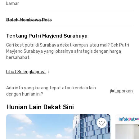
kamar
Boleh Membawa Pets
Tentang Putri Mayjend Surabaya
Cari kost putri di Surabaya dekat kampus atau mal? Cek Putri
Mayjend Surabaya yang lokasinya strategis dengan harga
bersahabat.
Kost eksklusif khusus putri di Surabaya ini pas untuk mahasiswi
Lihat Selengkapnya
Universitas Wijaya Kusuma berjarak hanya 3,7 km atau 12
menit berkendara. Buat karyawati juga strategis ke area
Ada info yang kurang tepat atau kendala lain
perkantoran dan bisnis Surabaya.
Laporkan
dengan hunian ini?
Mencari hiburan dan tempat nongkrong sangat dekat dari kost
Hunian Lain Dekat Sini
putri Surabaya ini. Ada Vanko Coffee, The Socialite Surabaya,
Richeese Factory Adityawarman, KFC, hingga Kakkoii Japanese
BBQ & Shabu-Shabu yang jaraknya nggak lebih dari 15 menit
jalan kaki. Mau belanja? Jalan kaki saja sejauh 1 km atau 4 menit
berkendara ke Ciputra World Surabaya.