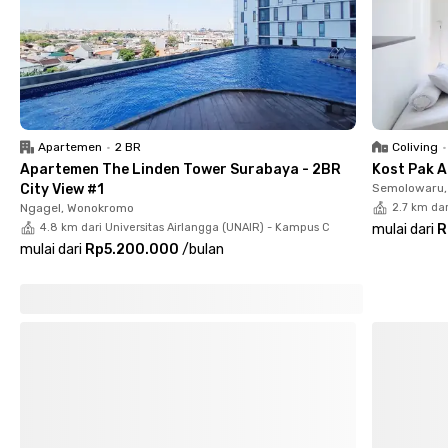
Semua kamar di kost putri Surabaya ini sudah berfurnitur
lengkap dengan AC dan Wi-Fi, serta pilihan kamar mandi dalam
atau luar. Kamu juga bisa menggunakan area komunal, dapur
bersama, serta request area parkir jika membawa kendaraan
pribadi.
Yuk, pilih sendiri kamar kost kamu di Putri Mayjend Surabaya
Apartemen
•
2 BR
Coliving
•
sebelum kehabisan!
Apartemen The Linden Tower Surabaya - 2BR
Kost Pak A
Cari kost lain di Surabaya
City View #1
Semolowaru, 
Ngagel, Wonokromo
2.7 km dar
4.8 km dari Universitas Airlangga (UNAIR) - Kampus C
mulai dari
R
mulai dari
Rp5.200.000
/
bulan