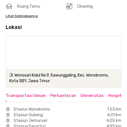
Ruang Tamu
Cleaning
Lihat Selengkapnya
Lokasi
Jl. Wonosari Kidul No.9, Sawunggaling, Kec. Wonokromo,
Kota SBY, Jawa Timur
Transportasi Umum
Perkantoran
Universitas
Hospital
Stasiun Wonokromo
1.53 km
Stasiun Gubeng
4.01 km
Stasiun Jemursari
4.05 km
Stasiun Pasarturi
4.95 km