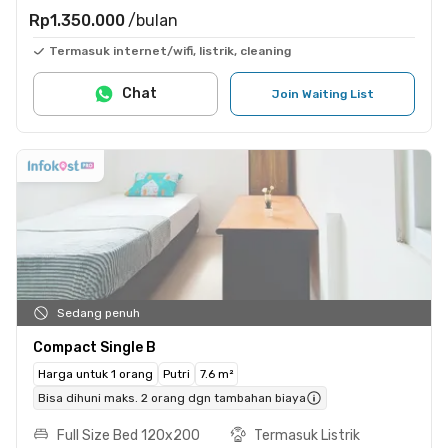
Rp1.350.000
/bulan
Termasuk internet/wifi, listrik, cleaning
Chat
Join Waiting List
Sedang penuh
Compact Single B
Harga untuk 1 orang
Putri
7.6 m²
Bisa dihuni maks. 2 orang dgn tambahan biaya
Full Size Bed 120x200
Termasuk Listrik