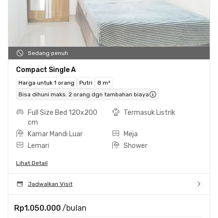
Sedang penuh
Compact Single A
Harga untuk 1 orang
Putri
8 m²
Bisa dihuni maks. 2 orang dgn tambahan biaya
Full Size Bed 120x200
Termasuk Listrik
cm
Kamar Mandi Luar
Meja
Lemari
Shower
Lihat Detail
Jadwalkan Visit
Rp1.050.000
/bulan