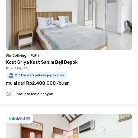
Coliving
•
Putri
Kost Griya Kost Sanim Beji Depok
Kukusan, Beji
2.7 km dari polsek jagakarsa
mulai dari
Rp2.400.000
/
bulan
Lihat info lebih banyak
Close