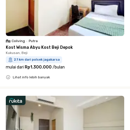
Coliving
•
Putra
Kost Wisma Abyu Kost Beji Depok
Kukusan, Beji
2.1 km dari polsek jagakarsa
mulai dari
Rp1.300.000
/
bulan
Lihat info lebih banyak
Close