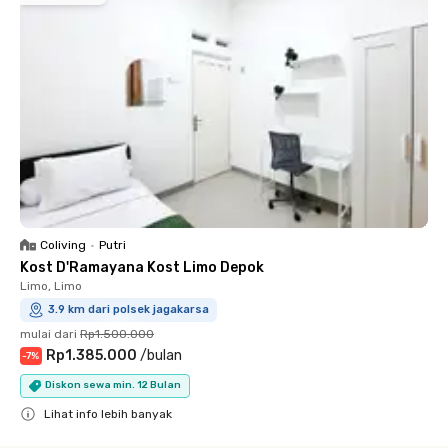
Coliving
•
Putri
Kost D'Ramayana Kost Limo Depok
Limo, Limo
3.9 km dari polsek jagakarsa
mulai dari
Rp1.500.000
Rp1.385.000
/
bulan
-
7
%
Diskon sewa min. 12 Bulan
Lihat info lebih banyak
Close