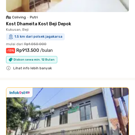
Coliving
•
Putri
Kost Dhameita Kost Beji Depok
Kukusan, Beji
1.5 km dari polsek jagakarsa
mulai dari
Rp1.050.000
Rp913.500
/
bulan
-
13
%
Diskon sewa min. 12 Bulan
Lihat info lebih banyak
Close