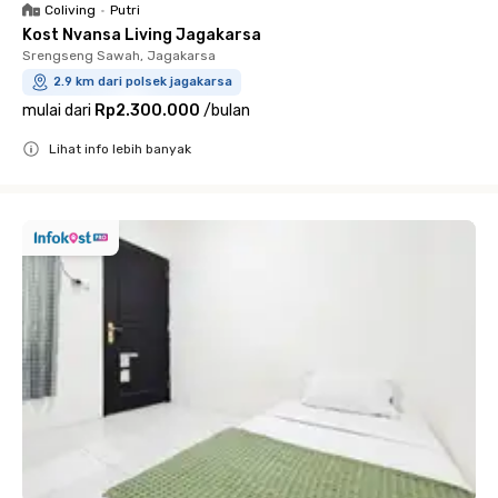
Coliving
•
Putri
Kost Nvansa Living Jagakarsa
Srengseng Sawah, Jagakarsa
2.9 km dari polsek jagakarsa
mulai dari
Rp2.300.000
/
bulan
Lihat info lebih banyak
Close