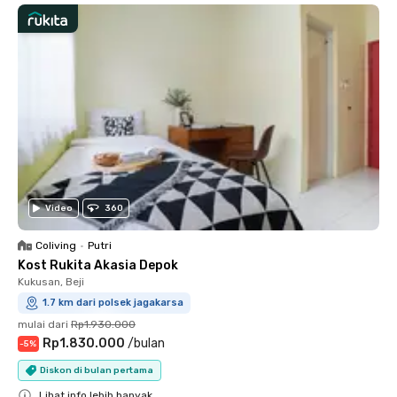
Video
360
Coliving
•
Putri
Kost Rukita Akasia Depok
Kukusan, Beji
1.7 km dari polsek jagakarsa
mulai dari
Rp1.930.000
Rp1.830.000
/
bulan
-
5
%
Diskon di bulan pertama
Lihat info lebih banyak