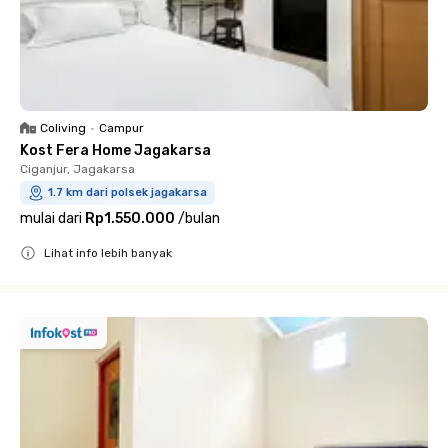
Coliving
•
Campur
Kost Fera Home Jagakarsa
Ciganjur, Jagakarsa
1.7 km dari polsek jagakarsa
mulai dari
Rp1.550.000
/
bulan
Lihat info lebih banyak
Close