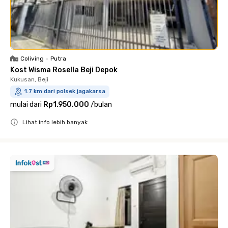
Coliving
•
Putra
Kost Wisma Rosella Beji Depok
Kukusan, Beji
1.7 km dari polsek jagakarsa
mulai dari
Rp1.950.000
/
bulan
Lihat info lebih banyak
Close