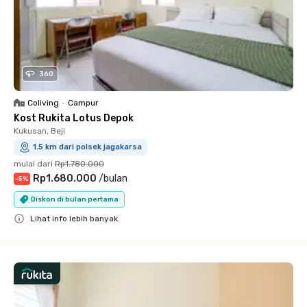
360
Coliving
•
Campur
Kost Rukita Lotus Depok
Kukusan, Beji
1.5 km dari polsek jagakarsa
mulai dari
Rp1.780.000
Rp1.680.000
/
bulan
-
5
%
Diskon di bulan pertama
Lihat info lebih banyak
Close