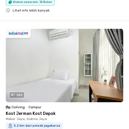
Diskon sewa min. 12 Bulan
Lihat info lebih banyak
Close
360
Coliving
•
Campur
Kost Jerman Kost Depok
Mekar Jaya, Sukma Jaya
5.2 km dari polsek jagakarsa