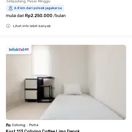
Jatipadang, Pasar Minggu
6.8 km dari polsek jagakarsa
mulai dari
Rp2.250.000
/
bulan
Lihat info lebih banyak
Close
Coliving
•
Putra
Kost 113 Coliving Coffee Limo Depok