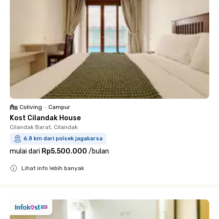
Coliving
•
Campur
Kost Cilandak House
Cilandak Barat, Cilandak
6.8 km dari polsek jagakarsa
mulai dari
Rp5.500.000
/
bulan
Lihat info lebih banyak
Close