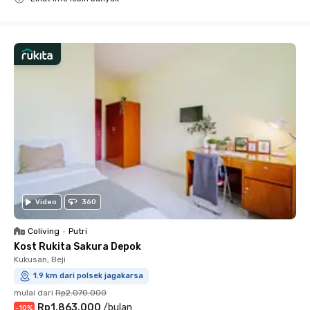
Close
Video
360
Coliving
•
Putri
Kost Rukita Sakura Depok
Kukusan, Beji
1.9 km dari polsek jagakarsa
mulai dari
Rp2.070.000
Rp1.863.000
/
bulan
-
10
%