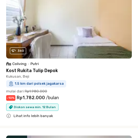
360
Coliving
•
Putri
Kost Rukita Tulip Depok
Kukusan, Beji
1.5 km dari polsek jagakarsa
mulai dari
Rp1.980.000
Rp1.782.000
/
bulan
-
10
%
Diskon sewa min. 12 Bulan
Lihat info lebih banyak
Close