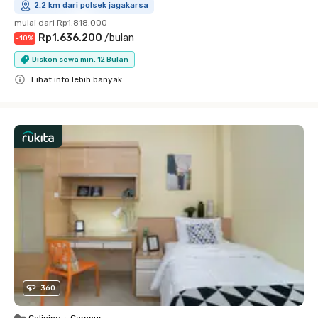
2.2 km dari polsek jagakarsa
mulai dari
Rp1.818.000
Rp1.636.200
/
bulan
-
10
%
Diskon sewa min. 12 Bulan
Lihat info lebih banyak
Close
360