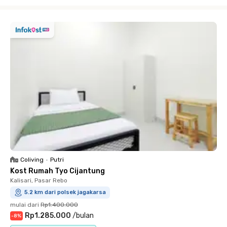
Close
Coliving
•
Putri
Kost Rumah Tyo Cijantung
Kalisari, Pasar Rebo
5.2 km dari polsek jagakarsa
mulai dari
Rp1.400.000
Rp1.285.000
/
bulan
-
8
%