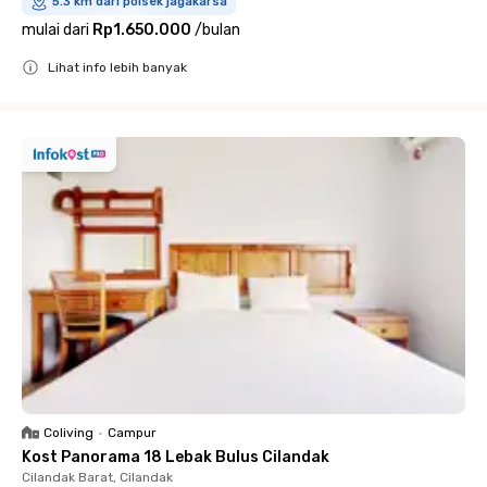
5.3 km dari polsek jagakarsa
mulai dari
Rp1.650.000
/
bulan
Lihat info lebih banyak
Close
Coliving
•
Campur
Kost Panorama 18 Lebak Bulus Cilandak
Cilandak Barat, Cilandak