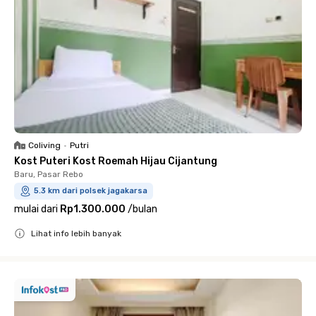
Coliving
•
Putri
Kost Puteri Kost Roemah Hijau Cijantung
Baru, Pasar Rebo
5.3 km dari polsek jagakarsa
mulai dari
Rp1.300.000
/
bulan
Lihat info lebih banyak
Close