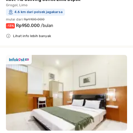
Grogol, Limo
4.6 km dari polsek jagakarsa
mulai dari
Rp1.100.000
Rp950.000
/
bulan
-
13
%
Lihat info lebih banyak
Close