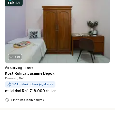
360
Coliving
•
Putra
Kost Rukita Jasmine Depok
Kukusan, Beji
1.6 km dari polsek jagakarsa
mulai dari
Rp1.718.000
/
bulan
Lihat info lebih banyak
Close