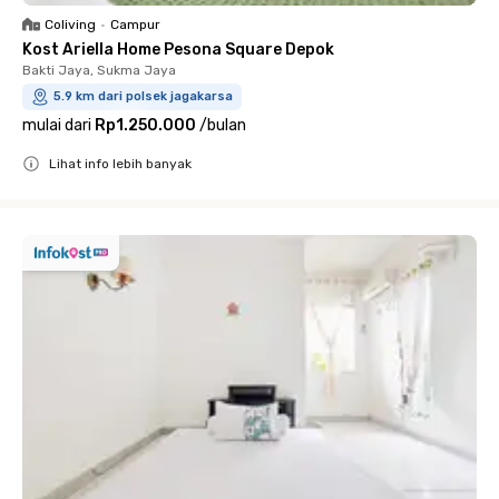
Coliving
•
Campur
Kost Ariella Home Pesona Square Depok
Bakti Jaya, Sukma Jaya
5.9 km dari polsek jagakarsa
mulai dari
Rp1.250.000
/
bulan
Lihat info lebih banyak
Close