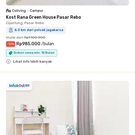
Coliving
•
Campur
Kost Rana Green House Pasar Rebo
Cijantung, Pasar Rebo
6.0 km dari polsek jagakarsa
mulai dari
Rp1.100.000
Rp985.000
/
bulan
-
10
%
Diskon sewa min. 12 Bulan
Lihat info lebih banyak
Close