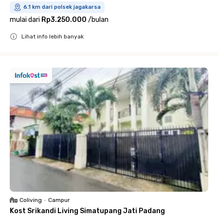
6.1 km dari polsek jagakarsa
mulai dari
Rp3.250.000
/
bulan
Lihat info lebih banyak
Close
Coliving
•
Campur
Kost Srikandi Living Simatupang Jati Padang