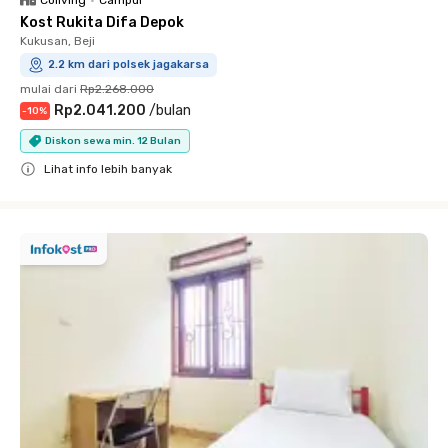
Coliving
•
Campur
Kost Rukita Difa Depok
Kukusan, Beji
2.2 km dari polsek jagakarsa
mulai dari
Rp2.268.000
Rp2.041.200
/
bulan
-
10
%
Diskon sewa min. 12 Bulan
Lihat info lebih banyak
Close