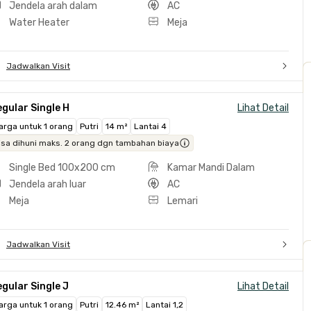
Jendela arah dalam
AC
Water Heater
Meja
Jadwalkan Visit
gular Single H
Lihat Detail
arga untuk 1 orang
Putri
14 m²
Lantai 4
isa dihuni maks. 2 orang dgn tambahan biaya
Single Bed 100x200 cm
Kamar Mandi Dalam
Jendela arah luar
AC
Meja
Lemari
Jadwalkan Visit
gular Single J
Lihat Detail
arga untuk 1 orang
Putri
12.46 m²
Lantai 1,2