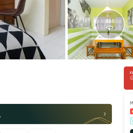
360
F
M
n