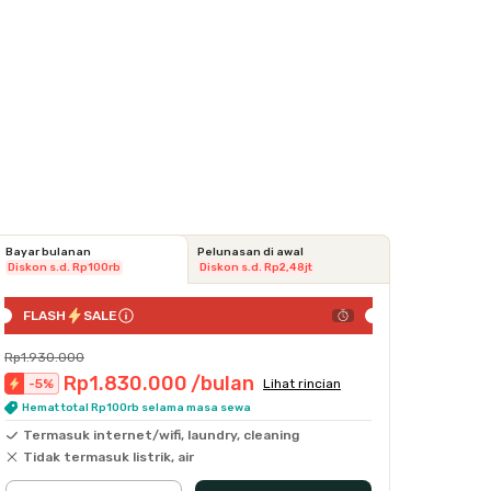
Bayar bulanan
Pelunasan di awal
Diskon s.d. Rp100rb
Diskon s.d. Rp2,48jt
FLASH
SALE
Rp1.930.000
Rp1.830.000
/bulan
-
5
%
Lihat rincian
Hemat total Rp100rb selama masa sewa
Termasuk internet/wifi, laundry, cleaning
Tidak termasuk listrik, air