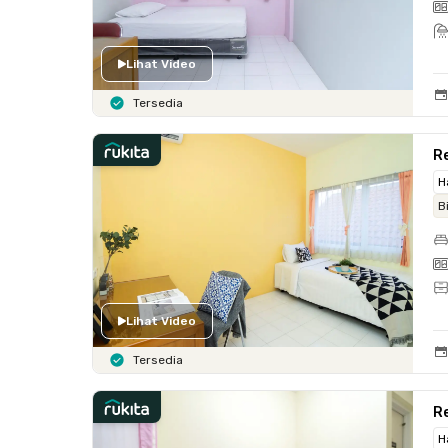
Lihat Video
Tersedia
Re
H
B
Lihat Video
Tersedia
Re
H