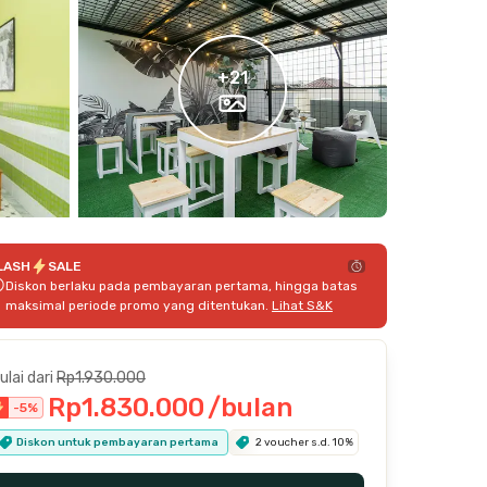
+
21
LASH
SALE
Diskon berlaku pada pembayaran pertama, hingga batas
maksimal periode promo yang ditentukan.
Lihat S&K
ulai dari
Rp1.930.000
Rp1.830.000
/bulan
-
5
%
Diskon untuk pembayaran pertama
2 voucher s.d. 10%