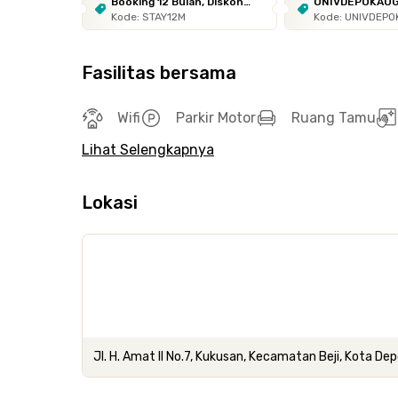
Booking 12 Bulan, Diskon
UNIVDEPOKAU
Kode: STAY12M
Kode: UNIVDEP
10%
Fasilitas bersama
Wifi
Parkir Motor
Ruang Tamu
Lihat Selengkapnya
Lokasi
Jl. H. Amat II No.7, Kukusan, Kecamatan Beji, Kota De