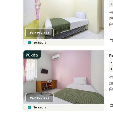
B
Lihat Video
Tersedia
Re
H
B
Lihat Video
Tersedia