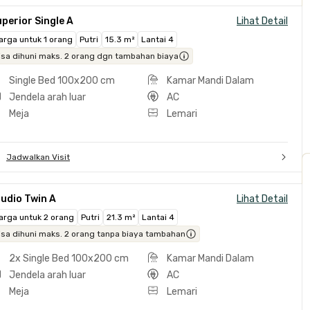
perior Single A
Lihat Detail
arga untuk 1 orang
Putri
15.3 m²
Lantai 4
isa dihuni maks. 2 orang dgn tambahan biaya
Single Bed 100x200 cm
Kamar Mandi Dalam
Jendela arah luar
AC
Meja
Lemari
Jadwalkan Visit
udio Twin A
Lihat Detail
arga untuk 2 orang
Putri
21.3 m²
Lantai 4
isa dihuni maks. 2 orang tanpa biaya tambahan
2x Single Bed 100x200 cm
Kamar Mandi Dalam
Jendela arah luar
AC
Meja
Lemari