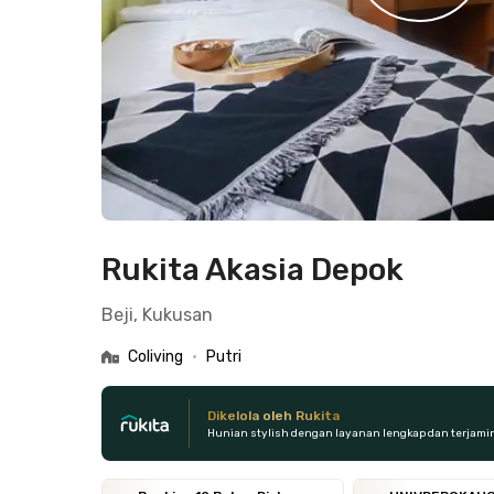
Rukita Akasia Depok
Beji, Kukusan
Coliving
•
Putri
Dikelola oleh Rukita
Hunian stylish dengan layanan lengkap dan terjami