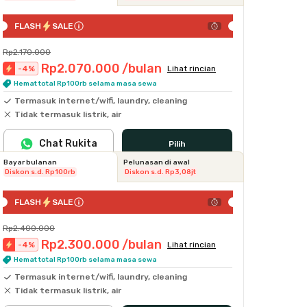
FLASH
SALE
Rp2.170.000
Rp2.070.000
/bulan
-
4
%
Lihat rincian
Hemat total Rp100rb selama masa sewa
Termasuk internet/wifi, laundry, cleaning
Tidak termasuk listrik, air
Chat Rukita
Pilih
Bayar bulanan
Pelunasan di awal
Diskon s.d. Rp100rb
Diskon s.d. Rp3,08jt
FLASH
SALE
Rp2.400.000
Rp2.300.000
/bulan
-
4
%
Lihat rincian
Hemat total Rp100rb selama masa sewa
Termasuk internet/wifi, laundry, cleaning
Tidak termasuk listrik, air