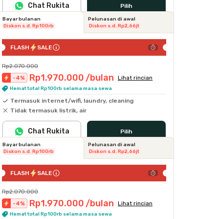
Chat Rukita
Pilih
Bayar bulanan
Pelunasan di awal
Diskon s.d. Rp100rb
Diskon s.d. Rp2,66jt
FLASH
SALE
Rp2.070.000
Rp1.970.000
/bulan
-
4
%
Lihat rincian
Hemat total Rp100rb selama masa sewa
Termasuk internet/wifi, laundry, cleaning
Tidak termasuk listrik, air
Chat Rukita
Pilih
Bayar bulanan
Pelunasan di awal
Diskon s.d. Rp100rb
Diskon s.d. Rp2,66jt
FLASH
SALE
Rp2.070.000
Rp1.970.000
/bulan
-
4
%
Lihat rincian
Hemat total Rp100rb selama masa sewa