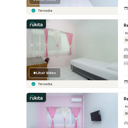
Tersedia
Re
H
B
Lihat Video
Tersedia
Re
H
B