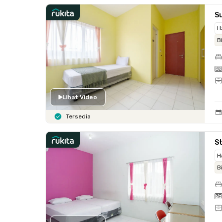
Su
H
B
Lihat Video
Tersedia
St
H
B