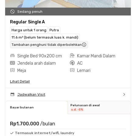
Sedang penuh
Regular Single A
Harga untuk 1 orang
Putra
11.6 m² (belum termasuk luas k. mandi)
Tambahan penghuni tidak diperbolehkan
Single Bed 90x200 cm
Kamar Mandi Dalam
Jendela arah dalam
AC
Meja
Lemari
Lihat Detail
Jadwalkan Visit
Pelunasan di awal
Bayar bulanan
s.d. -5%
Rp1.700.000
/bulan
Termasuk internet/wifi, laundry