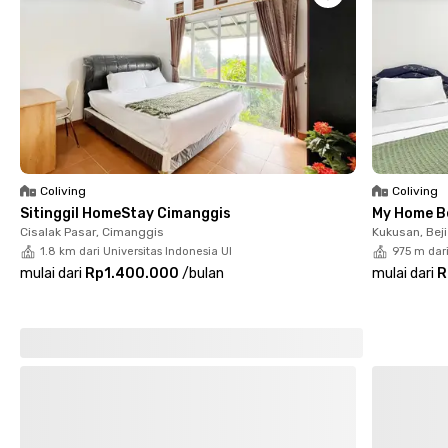
Untuk belanja bulanan kamu bisa menuju Detos atau MargoCity
yang berjarak 12 menit berkendara dari kost Depok ini. Mencari
tempat nongkrong atau mengisi perut juga nggak repot,
mampir saja ke Preksu Depok, Kopi Brumbun, atau ke Jalan
Margonda Raya yang dipenuhi cafe dan resto.
Coliving
Coliving
Sitinggil HomeStay Cimanggis
My Home B
Cisalak Pasar, Cimanggis
Kukusan, Beji
1.8 km dari Universitas Indonesia UI
975 m dari
mulai dari
Rp1.400.000
/
bulan
mulai dari
R