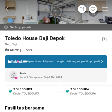
9 Agt 26 - Belum tahu
+
12
Ope
360
Foto
Fasilitas bersama
Lokasi
Kamar
Atura
Sedang penuh
Toledo House Beji Depok
Beji, Beji
Coliving
•
Putra
Operasional & layanan penghuni ditangani pemilik properti
Anis
Pemilik/Pengelola
•
Sejak Mei 2024
TOLEDOUP3
TOLEDOUP6
Kode: TOLEDOUP3
Kode: TOLEDOUP6
Fasilitas bersama