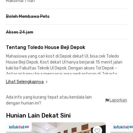
Maksimal 7 hari
Boleh Membawa Pets
Akses 24 jam
Tentang Toledo House Beji Depok
Mahasiswa yang cari kost di Depok dekat UI, bisa cek Toledo
House Beji Depok. Kost dekat UI hanya berjarak 15 menit jalan
kaki ke Fakultas Teknik UI Depok. Dengan akses Tol Depok -
Antasari kamu bisa mencapai area perkantoran di Jakarta
Selatan lebih cepat. Stasiun Pondok Cina dan Stasiun UI
Lihat Selengkapnya
berjarak 8 menit naik motor dari kost Beji Depok ini untuk
menumpang KRL Commuter Line.
Ada info yang kurang tepat atau kendala lain
Laporkan
dengan hunian ini?
Fasilitas Toledo House Beji Depok termasuk WiFi, ruang tamu,
dapur bersama, laundry, area parkir, hingga CCTV. Kamar kost
Hunian Lain Dekat Sini
dekat Stasiun Pondok Cina ini sudah berfurnitur lengkap
dengan AC dan kamar mandi dalam juga shower. Harga sewa
kost belum termasuk listrik, ya.