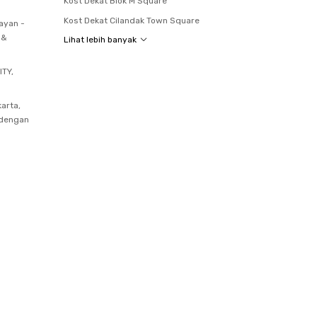
Kost Dekat Blok M Square
Kost Dekat Cilandak Town Square
ayan -
 &
Lihat lebih banyak
ITY,
arta,
 dengan