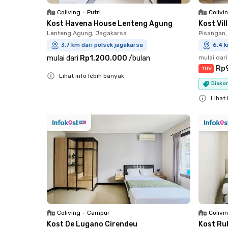
Coliving
•
Putri
Colivi
Kost Havena House Lenteng Agung
Kost Vi
Lenteng Agung, Jagakarsa
Pisangan,
3.7 km dari polsek jagakarsa
6.4 k
mulai dari
Rp1.200.000
/
bulan
mulai dari
Rp
-
10
%
Lihat info lebih banyak
Diskon
Close
Lihat 
Close
Coliving
•
Campur
Colivi
Kost De Lugano Cirendeu
Kost Ru