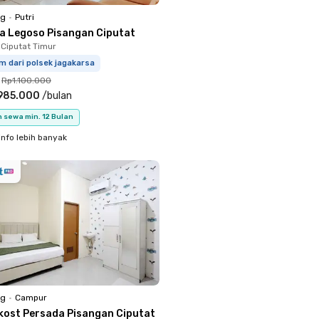
ng
•
Putri
lla Legoso Pisangan Ciputat
 Ciputat Timur
m dari polsek jagakarsa
Rp1.100.000
985.000
/
bulan
 sewa min. 12 Bulan
info lebih banyak
ng
•
Campur
kost Persada Pisangan Ciputat