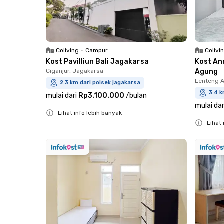
Coliving
•
Campur
Colivi
Kost Pavilliun Bali Jagakarsa
Kost An
Ciganjur, Jagakarsa
Agung
Lenteng 
2.3 km dari polsek jagakarsa
3.4 k
mulai dari
Rp3.100.000
/
bulan
mulai dar
Lihat info lebih banyak
Lihat 
Close
Close