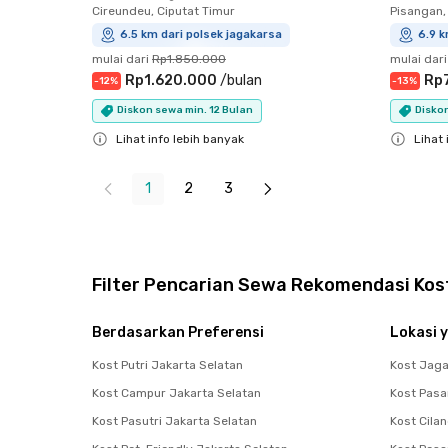
Cireundeu, Ciputat Timur
Pisangan,
6.5 km dari polsek jagakarsa
6.9 k
mulai dari
Rp1.850.000
mulai dari
Rp1.620.000
/
bulan
Rp
-
12
%
-
13
%
Diskon sewa min. 12 Bulan
Diskon
Lihat info lebih banyak
Lihat 
Close
Close
1
2
3
Filter Pencarian Sewa Rekomendasi Kost
Berdasarkan Preferensi
Lokasi y
Kost Putri Jakarta Selatan
Kost Jag
Kost Campur Jakarta Selatan
Kost Pasa
Kost Pasutri Jakarta Selatan
Kost Cila