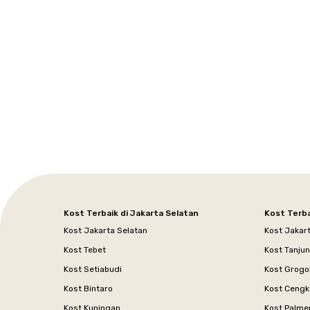
Setiabudi
Cilandak
Depok
Kemanggisan
Semarang
Medan
Tangerang
Bali
Yogyakarta
Jakarta
Jakarta
Jawa
Jakarta
Jawa
Sumatera
Selatan
Banten
Selatan
Barat
Barat
Bali
Yogyakarta
Tengah
Utara
Kost Terbaik di Jakarta Selatan
Kost Terba
Kost Jakarta Selatan
Kost Jakar
Kost Tebet
Kost Tanju
Kost Setiabudi
Kost Grogo
Kost Bintaro
Kost Cengk
Kost Kuningan
Kost Palme