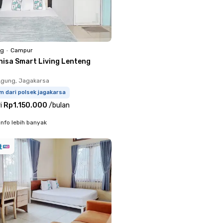
ng
•
Campur
nisa Smart Living Lenteng
Agung, Jagakarsa
m dari polsek jagakarsa
i
Rp1.150.000
/
bulan
info lebih banyak