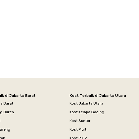
ik di Jakarta Barat
Kost Terbaik di Jakarta Utara
ta Barat
Kost Jakarta Utara
ng Duren
Kost Kelapa Gading
l
Kost Sunter
areng
Kost Pluit
rah
Kost PIK 2