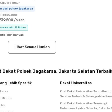
 Ciputat Timur
m dari polsek jagakarsa
Rp850.000
739.500
/
bulan
 sewa min. 12 Bulan
info lebih banyak
Lihat Semua Hunian
 Dekat Polsek Jagakarsa, Jakarta Selatan Terbaik
ang Lebih Spesifik
Dekat Universitas
akarsa
Kost Dekat Universitas Tanri Abeng,
Selatan Terbaik & Selangkah ke Ka
r Minggu
Kost Dekat Universitas Teknologi
ndak
Muhammadiyah - Jakarta, Jakarta 